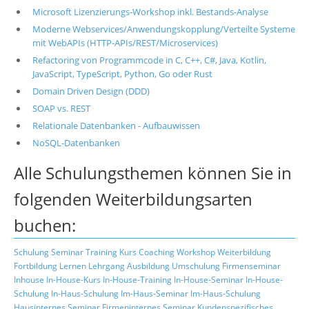
Microsoft Lizenzierungs-Workshop inkl. Bestands-Analyse
Moderne Webservices/Anwendungskopplung/Verteilte Systeme
mit WebAPIs (HTTP-APIs/REST/Microservices)
Refactoring von Programmcode in C, C++, C#, Java, Kotlin,
JavaScript, TypeScript, Python, Go oder Rust
Domain Driven Design (DDD)
SOAP vs. REST
Relationale Datenbanken - Aufbauwissen
NoSQL-Datenbanken
Alle Schulungsthemen können Sie in
folgenden Weiterbildungsarten
buchen:
Schulung
Seminar
Training
Kurs
Coaching
Workshop
Weiterbildung
Fortbildung
Lernen
Lehrgang
Ausbildung
Umschulung
Firmenseminar
Inhouse
In-House-Kurs
In-House-Training
In-House-Seminar
In-House-
Schulung
In-Haus-Schulung
Im-Haus-Seminar
Im-Haus-Schulung
Hausinternes Seminar
Firmeninternes Seminar
Kundenspezifisches