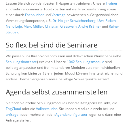
Lassen Sie sich von den besten IT-Experten trainieren: Unsere
Trainer
sind sehr renommierte Top-Experten mit viel Praxixserfahrung sowie
einer durch
Fachbücher
und
Vorträge
bewiesenen außergewöhnlichen
Vermittlungskompetenz, z.B.
Dr. Holger Schwichtenberg
,
Uwe Ricken
,
Neno Loje
,
Marc Müller
,
Christian Giesswein
,
André Krämer
und
Rainer
Stropek
.
So flexibel sind die Seminare
Wir passen uns Ihren Vorkenntnissen und didaktischen Wünschen (siehe
Schulungskonzepte
) exakt an: Unsere
1042 Schulungsmodule
sind
beliebig anpassbar und frei mit anderen Modulen zu einer individuellen
Schulung kombinierbar! Sie in jedem Modul können Inhalte streichen und
andere Themen ergänzen sowie beliebige Schwerpunkte setzen!
Agenda selbst zusammenstellen
Sie finden einzelne Schulungsmodule über die Kategorieliste links, die
TagCloud
oder die
Volltextsuche
. Sie können Module einzeln bei uns
anfragen
oder mehrere in den
Agendakonfigurator
legen und dann eine
Anfrage stellen.