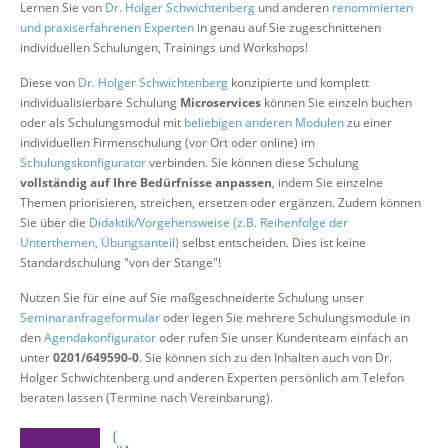
Lernen Sie von
Dr. Holger Schwichtenberg
und anderen
renommierten
Über uns
und praxiserfahrenen Experten
in genau auf Sie zugeschnittenen
individuellen Schulungen, Trainings und Workshops!
Suche
Diese von
Dr. Holger Schwichtenberg
konzipierte und komplett
individualisierbare Schulung
Microservices
können Sie einzeln buchen
oder als Schulungsmodul mit
beliebigen anderen Modulen
zu einer
individuellen Firmenschulung (vor Ort oder online) im
Schulungskonfigurator
verbinden. Sie können diese Schulung
vollständig auf Ihre Bedürfnisse anpassen
, indem Sie einzelne
Themen priorisieren, streichen, ersetzen oder ergänzen. Zudem können
Sie über die
Didaktik/Vorgehensweise (z.B. Reihenfolge der
Unterthemen, Übungsanteil)
selbst entscheiden. Dies ist keine
Standardschulung "von der Stange"!
Nutzen Sie für eine auf Sie maßgeschneiderte Schulung unser
Seminaranfrageformular
oder legen Sie mehrere Schulungsmodule in
den
Agendakonfigurator
oder rufen Sie unser Kundenteam einfach an
unter
0201/649590-0
. Sie können sich zu den Inhalten auch von Dr.
Holger Schwichtenberg und anderen Experten persönlich am Telefon
beraten lassen (Termine nach Vereinbarung).