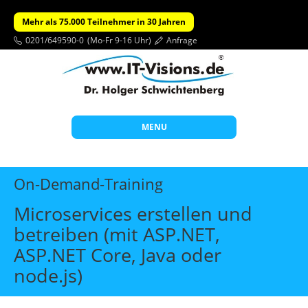
Mehr als 75.000 Teilnehmer in 30 Jahren
0201/649590-0
(Mo-Fr 9-16 Uhr)
Anfrage
MENU
Start
On-Demand-Training
Themen
Microservices erstellen und
Beratung
betreiben (mit ASP.NET,
Individuelle Schulungen
ASP.NET Core, Java oder
Offene Seminare
node.js)
Wissen