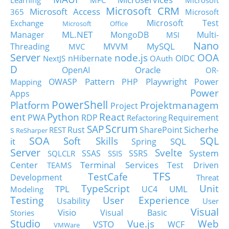
Learning
MFC
Microsoft
Microsoft CRM
Microsoft Access
365
Microsoft
Microsoft Test
Exchange
Microsoft Office
ML.NET
Manager
MongoDB
Multi-
MSI
Nano
MySQL
Threading
MVVM
MVC
Server
node.js
OOA
nHibernate
OIDC
NextJS
OAuth
D
Oracle
OpenAI
OR-
Pattern
Playwright
OWASP
PHP
Power
Mapping
Power
Apps
PowerShell
Platform
Projektmanagem
Project
ent
Python
React
PWA
RDP
Requirement
Refactoring
Scrum
SAP
Sicherhe
s
Rust
SharePoint
REST
ReSharper
SOA
SQL
Soft Skills
it
SQL
Spring
Server
Svelte
System
SSAS
SSRS
SQLCLR
SSIS
Center
Terminal Services
Test Driven
TEAMS
TFS
TestCafe
Development
Threat
TypeScript
Unit
TPL
UML
UC4
Modeling
Testing
User Experience
Usability
User
Visual
Visio
Visual Basic
Stories
Studio
Vue.js
Web
VSTO
WCF
VMWare