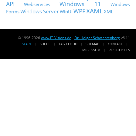
API
Windows 11
Webservices
Windows
XAML
WPF
Windows Server
XML
Forms
WinUI
© 1996-2026
www.IT-Visions.de
-
Dr. Holger Schwichtenberg
v6.11
START
SUCHE
TAG CLOUD
SITEMAP
KONTAKT
IMPRESSUM
RECHTLICHES