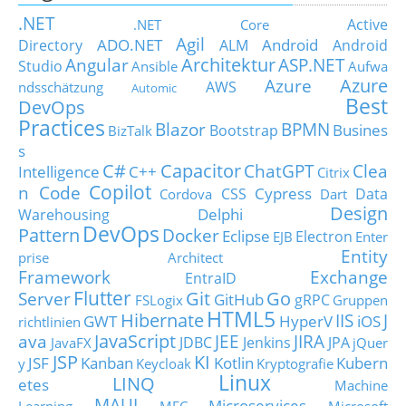
.NET
Active
.NET Core
Agil
ADO.NET
Android
Directory
ALM
Android
Architektur
Angular
ASP.NET
Studio
Ansible
Aufwa
Azure
Azure
AWS
ndsschätzung
Automic
Best
DevOps
Practices
Blazor
BPMN
Busines
Bootstrap
BizTalk
s
C#
Capacitor
ChatGPT
Clea
Intelligence
C++
Citrix
Copilot
n Code
Cypress
CSS
Data
Cordova
Dart
Design
Delphi
Warehousing
DevOps
Pattern
Docker
Eclipse
Electron
EJB
Enter
Entity
prise Architect
Framework
Exchange
EntraID
Flutter
Git
Go
Server
GitHub
gRPC
FSLogix
Gruppen
HTML5
Hibernate
IIS
J
GWT
HyperV
iOS
richtlinien
JavaScript
ava
JEE
JIRA
JDBC
Jenkins
JPA
JavaFX
jQuer
JSP
KI
JSF
Kanban
Kotlin
Kubern
y
Keycloak
Kryptografie
Linux
LINQ
etes
Machine
MAUI
Microservices