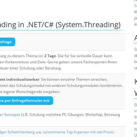
S
M
j
ding in .NET/C# (System.Threading)
e
nfrage
S
d
ulung zu diesem Thema ist:
2 Tage
. Die für Sie sinnvolle Dauer kann
b
ten Vorkenntnisse und Ziele. Gerne geben unsere Fachexperten Ihnen
u
 Dauer einer Schulung oder Beratung.
tt individualisierbar
: Sie können einzelne Themen streichen,
 können das Schulungsmodul mit anderen Schulungsmodulen kombinieren.
Ihre eigene Wunschagenda vorgeben.
he per Anfrageformular mit
G
m
her Konzepte
(z.B. Schulung mit/ohne PC-Übungen, Workshop, Beratung
V
f
W
lger Schwichtenberg
u.a.
renommierte Top-Experten mit viel Praxis-
U