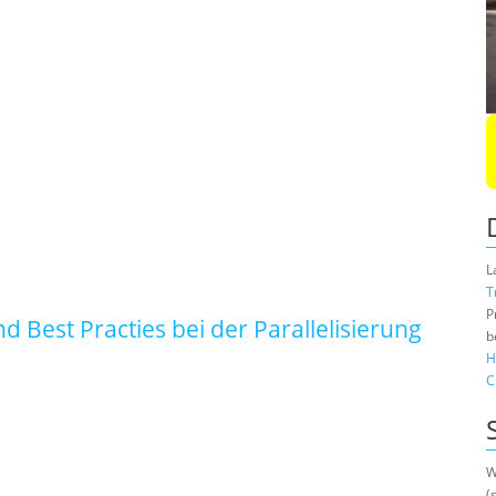
L
T
P
Best Practies bei der Parallelisierung
b
H
C
W
(