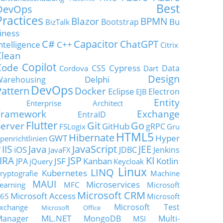
Best
DevOps
Practices
Blazor
BPMN
Bu
Bootstrap
BizTalk
iness
C#
Capacitor
ChatGPT
ntelligence
C++
Citrix
Clean
Copilot
Code
Cypress
CSS
Data
Cordova
Dart
Design
Delphi
Warehousing
DevOps
Pattern
Docker
Eclipse
Electron
EJB
Entity
Enterprise Architect
Framework
Exchange
EntraID
Flutter
Git
Go
Server
GitHub
gRPC
FSLogix
Gru
HTML5
Hibernate
GWT
Hyper
penrichtlinien
JavaScript
IIS
Java
JEE
V
iOS
JDBC
Jenkins
JavaFX
JSP
KI
JIRA
JSF
Kanban
Kotlin
JPA
jQuery
Keycloak
Linux
LINQ
Kubernetes
ryptografie
Machine
MAUI
Microservices
earning
MFC
Microsoft
Microsoft CRM
Microsoft Access
65
Microsoft
Microsoft Test
xchange
Microsoft Office
ML.NET
Manager
MongoDB
Multi-
MSI