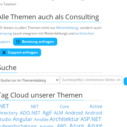
m Telefon!
Alle Themen auch als Consulting
ir bieten zu allen Themen nicht nur
Weiterbildung
, sondern auch
eratung
(auch integriert mit Weiterbildung) und
technischen
upport
.
Beratung anfragen
Support anfragen
Suche
Tag Cloud unserer Themen
.NET
Active
.NET Core
Agil
ADO.NET
Android
irectory
ALM
Android
Architektur
Angular
ASP.NET
tudio
Ansible
Azure
Azure
AWS
ufwandsschätzung
Automic