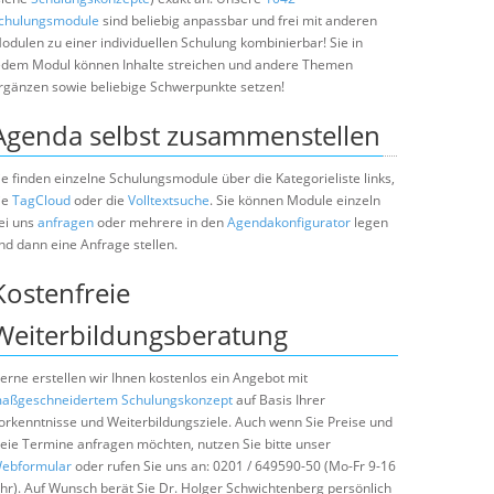
chulungsmodule
sind beliebig anpassbar und frei mit anderen
odulen zu einer individuellen Schulung kombinierbar! Sie in
edem Modul können Inhalte streichen und andere Themen
rgänzen sowie beliebige Schwerpunkte setzen!
Agenda selbst zusammenstellen
ie finden einzelne Schulungsmodule über die Kategorieliste links,
ie
TagCloud
oder die
Volltextsuche
. Sie können Module einzeln
ei uns
anfragen
oder mehrere in den
Agendakonfigurator
legen
nd dann eine Anfrage stellen.
Kostenfreie
Weiterbildungsberatung
erne erstellen wir Ihnen kostenlos ein Angebot mit
aßgeschneidertem Schulungskonzept
auf Basis Ihrer
orkenntnisse und Weiterbildungsziele. Auch wenn Sie Preise und
reie Termine anfragen möchten, nutzen Sie bitte unser
ebformular
oder rufen Sie uns an: 0201 / 649590-50 (Mo-Fr 9-16
hr). Auf Wunsch berät Sie Dr. Holger Schwichtenberg persönlich