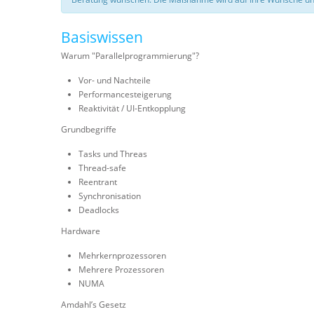
Basiswissen
Warum "Parallelprogrammierung"?
Vor- und Nachteile
Performancesteigerung
Reaktivität / UI-Entkopplung
Grundbegriffe
Tasks und Threas
Thread-safe
Reentrant
Synchronisation
Deadlocks
Hardware
Mehrkernprozessoren
Mehrere Prozessoren
NUMA
Amdahl’s Gesetz