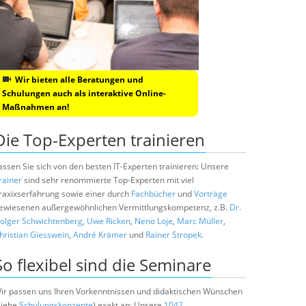
Wir bieten alle Beratungen und
Schulungen auch als interaktive Online-
Maßnahmen an!
Die Top-Experten trainieren
assen Sie sich von den besten IT-Experten trainieren: Unsere
rainer
sind sehr renommierte Top-Experten mit viel
raxixserfahrung sowie einer durch
Fachbücher
und
Vorträge
ewiesenen außergewöhnlichen Vermittlungskompetenz, z.B.
Dr.
olger Schwichtenberg
,
Uwe Ricken
,
Neno Loje
,
Marc Müller
,
hristian Giesswein
,
André Krämer
und
Rainer Stropek
.
So flexibel sind die Seminare
ir passen uns Ihren Vorkenntnissen und didaktischen Wünschen
siehe
Schulungskonzepte
) exakt an: Unsere
1042