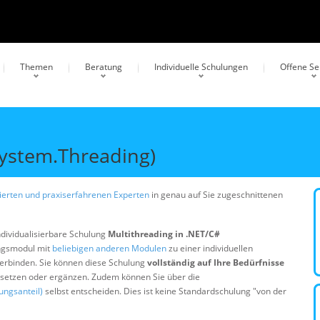
Themen
Beratung
Individuelle Schulungen
Offene S
System.Threading)
erten und praxiserfahrenen Experten
in genau auf Sie zugeschnittenen
ndividualisierbare Schulung
Multithreading in .NET/C#
ungsmodul mit
beliebigen anderen Modulen
zu einer individuellen
erbinden. Sie können diese Schulung
vollständig auf Ihre Bedürfnisse
ersetzen oder ergänzen. Zudem können Sie über die
ungsanteil)
selbst entscheiden. Dies ist keine Standardschulung "von der