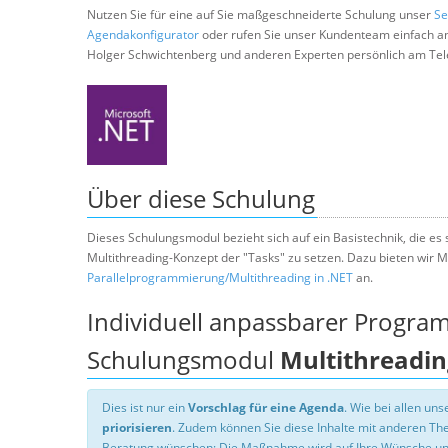
Nutzen Sie für eine auf Sie maßgeschneiderte Schulung unser
Se
Agendakonfigurator
oder rufen Sie unser Kundenteam einfach a
Holger Schwichtenberg und anderen Experten persönlich am Tel
Über diese Schulung
Dieses Schulungsmodul bezieht sich auf ein Basistechnik, die es s
Multithreading-Konzept der "Tasks" zu setzen. Dazu bieten wi
Parallelprogrammierung/Multithreading in .NET
an.
Individuell anpassbarer Progra
Schulungsmodul
Multithreadin
Dies ist nur ein
Vorschlag für eine Agenda
. Wie bei allen u
priorisieren
. Zudem können Sie diese Inhalte mit anderen T
Beratung wünschen: Die Maßnahme wird auf Ihre Wünsche un