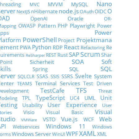
Nano
MySQL
hreading
MVVM
MVC
Server
node.js
O
nHibernate
OIDC
NextJS
OAuth
OAD
Oracle
OpenAI
OR-
Pattern
Playwright
OWASP
PHP
Power
apping
Power
Apps
PowerShell
Platform
Projektmana
Project
gement
Python
React
PWA
RDP
Re
Refactoring
Scrum
SAP
uirements
Rust
Shar
REST
ReSharper
SOA
Soft
Sicherheit
Point
SQL
kills
SQL
Spring
Server
Svelte
System
SSAS
SSRS
SQLCLR
SSIS
enter
Terminal Services
Test Driven
TEAMS
TFS
TestCafe
Development
Threat
TypeScript
Unit
TPL
UML
UC4
odeling
Testing
User Experience
Usability
User
Visual
Visio
Visual Basic
tories
Studio
Vue.js
Web
VSTO
WCF
VMWare
API
Windows 11
Webservices
Windows
XAML
WPF
Windows Server
XML
orms
WinUI