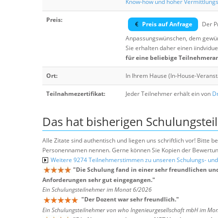
Know-how und hoher Vermittlung
Preis:
Preis auf Anfrage
Der Pr
Anpassungswünschen, dem gewüns
Sie erhalten daher einen iindvidue
für eine beliebige Teilnehmera
Ort:
In Ihrem Hause (In-House-Veranst
Teilnahmezertifikat:
Jeder Teilnehmer erhält ein von
Dr
Das hat bisherigen Schulungstei
Alle Zitate sind authentisch und liegen uns schriftlich vor! Bitt
Personennamen nennen. Gerne können Sie Kopien der Bewertung
Weitere 9274 Teilnehmerstimmen zu unseren Schulungs- u
"
Die Schulung fand in einer sehr freundlichen un
Anforderungen sehr gut eingegangen.
"
Ein Schulungsteilnehmer im Monat 6/2026
"
Der Dozent war sehr freundlich.
"
Ein Schulungsteilnehmer von who Ingenieurgesellschaft mbH im Mo