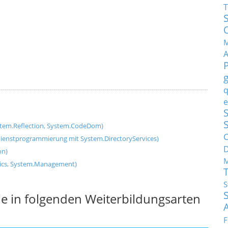
T
M
q
e
S
stem.Reflection, System.CodeDom)
C
dienstprogrammierung mit System.DirectoryServices)
on)
M
tics, System.Management)
S
e in folgenden Weiterbildungsarten
F