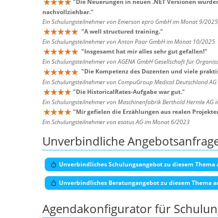
"
Die Neuerungen in neuen .NET Versionen wurden 
nachvollziehbar.
"
Ein Schulungsteilnehmer von Emerson epro GmbH im Monat 9/2025
"
A well structured training.
"
Ein Schulungsteilnehmer von Anton Paar GmbH im Monat 10/2025
"
Insgesamt hat mir alles sehr gut gefallen!
"
Ein Schulungsteilnehmer von AGENA GmbH Gesellschaft für Organis
"
Die Kompetenz des Dozenten und viele praktis
Ein Schulungsteilnehmer von CompuGroup Medical Deutschland AG
"
Die HistoricalRates-Aufgabe war gut.
"
Ein Schulungsteilnehmer von Maschinenfabrik Berthold Hermle AG
"
Mir gefielen die Erzählungen aus realen Projekte
Ein Schulungsteilnehmer von esatus AG im Monat 6/2023
Unverbindliche Angebotsanfrag
Unverbindliches Schulungsangebot zu diesem Thema 
Unverbindliches Beratungangebot zu diesem Thema a
Agendakonfigurator für Schulu