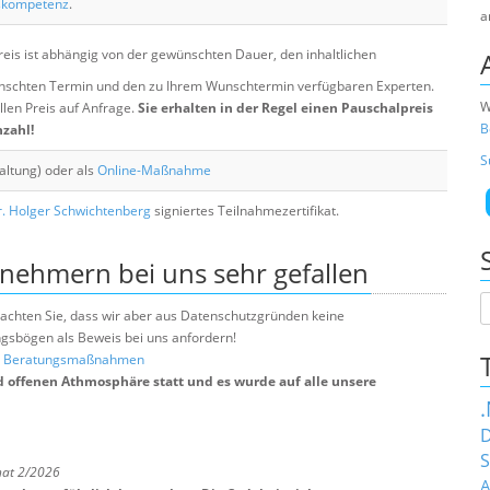
skompetenz
.
a
eis ist abhängig von der gewünschten Dauer, den inhaltlichen
chten Termin und den zu Ihrem Wunschtermin verfügbaren Experten.
W
llen Preis auf Anfrage.
Sie erhalten in der Regel einen Pauschalpreis
B
nzahl!
S
altung) oder als
Online-Maßnahme
. Holger Schwichtenberg
signiertes Teilnahmezertifikat.
lnehmern bei uns sehr gefallen
e beachten Sie, dass wir aber aus Datenschutzgründen keine
sbögen als Beweis bei uns anfordern!
nd Beratungsmaßnahmen
d offenen Athmosphäre statt und es wurde auf alle unsere
D
S
nat 2/2026
A