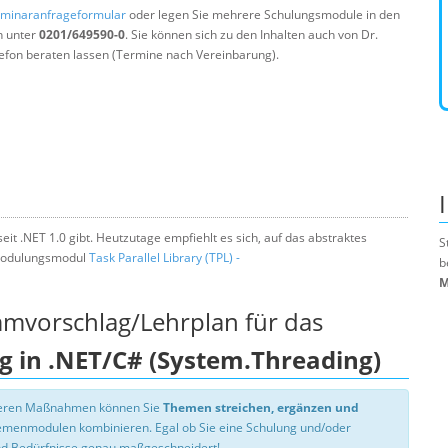
minaranfrageformular
oder legen Sie mehrere Schulungsmodule in den
n unter
0201/649590-0
. Sie können sich zu den Inhalten auch von Dr.
efon beraten lassen (Termine nach Vereinbarung).
eit .NET 1.0 gibt. Heutzutage empfiehlt es sich, auf das abstraktes
S
r Modulungsmodul
Task Parallel Library (TPL) -
b
M
mmvorschlag/Lehrplan für das
g in .NET/C# (System.Threading)
nseren Maßnahmen können Sie
Themen streichen, ergänzen und
hemenmodulen kombinieren. Egal ob Sie eine Schulung und/oder
d Bedürfnisse genau maßgeschneidert!