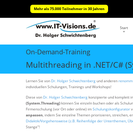
Mehr als 75.000 Teilnehmer in 30 Jahren
Start
On-Demand-Training
Multithreading in .NET/C# (
Lernen Sie von
Dr. Holger Schwichtenberg
und anderen
renommi
individuellen Schulungen, Trainings und Workshops!
Diese von
Dr. Holger Schwichtenberg
konzipierte und komplett i
(System.Threading)
können Sie einzeln buchen oder als Schul
Firmenschulung (vor Ort oder online) im
Schulungskonfigurator
v
anpassen
, indem Sie einzelne Themen priorisieren, streichen, 
Didaktik/Vorgehensweise (z.B. Reihenfolge der Unterthemen, Üb
Stange"!