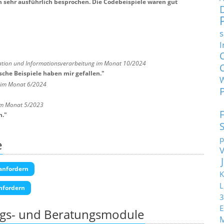
sehr ausführlich besprochen. Die Codebeispiele waren gut
s
I
ation und Informationsverarbeitung im Monat 10/2024
che Beispiele haben mir gefallen.
"
 im Monat 6/2024
 im Monat 5/2023
n.
"
p
e
anfordern
K
L
nfordern
3
E
ngs- und Beratungsmodule