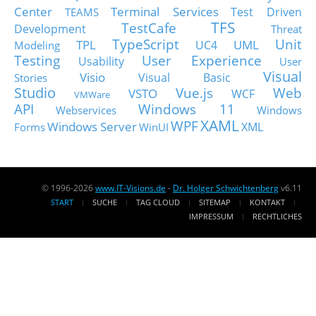
Center
Terminal Services
Test Driven
TEAMS
TFS
TestCafe
Development
Threat
TypeScript
Unit
TPL
UML
UC4
Modeling
Testing
User Experience
Usability
User
Visual
Visio
Visual Basic
Stories
Studio
Vue.js
Web
VSTO
WCF
VMWare
API
Windows 11
Webservices
Windows
XAML
WPF
Windows Server
XML
Forms
WinUI
© 1996-2026
www.IT-Visions.de
-
Dr. Holger Schwichtenberg
v6.11
START
SUCHE
TAG CLOUD
SITEMAP
KONTAKT
IMPRESSUM
RECHTLICHES