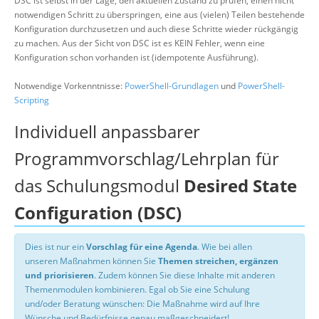
DSC ist selbst in der Lage, den aktuellen Zustand zu prüfen, einen nicht
notwendigen Schritt zu überspringen, eine aus (vielen) Teilen bestehende
Konfiguration durchzusetzen und auch diese Schritte wieder rückgängig
zu machen. Aus der Sicht von DSC ist es KEIN Fehler, wenn eine
Konfiguration schon vorhanden ist (idempotente Ausführung).
Notwendige Vorkenntnisse:
PowerShell-Grundlagen
und
PowerShell-
Scripting
Individuell anpassbarer
Programmvorschlag/Lehrplan für
das Schulungsmodul
Desired State
Configuration (DSC)
Dies ist nur ein
Vorschlag für eine Agenda
. Wie bei allen
unseren Maßnahmen können Sie
Themen streichen, ergänzen
und priorisieren
. Zudem können Sie diese Inhalte mit anderen
Themenmodulen kombinieren. Egal ob Sie eine Schulung
und/oder Beratung wünschen: Die Maßnahme wird auf Ihre
Wünsche und Bedürfnisse genau maßgeschneidert!