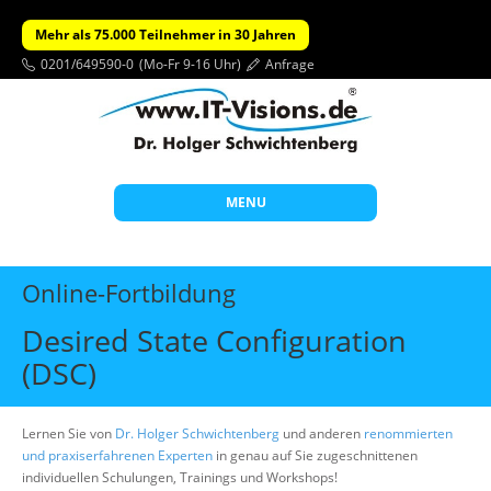
Mehr als 75.000 Teilnehmer in 30 Jahren
0201/649590-0
(Mo-Fr 9-16 Uhr)
Anfrage
MENU
Start
Online-Fortbildung
Themen
Desired State Configuration
Beratung
(DSC)
Individuelle Schulungen
Offene Seminare
Lernen Sie von
Dr. Holger Schwichtenberg
und anderen
renommierten
und praxiserfahrenen Experten
in genau auf Sie zugeschnittenen
Wissen
individuellen Schulungen, Trainings und Workshops!