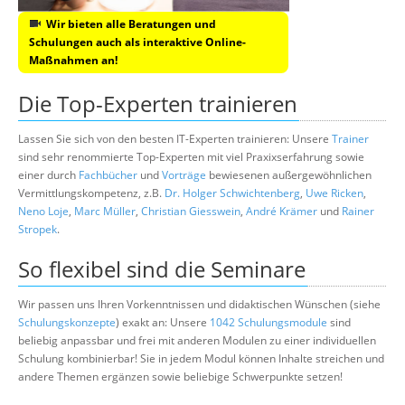
Wir bieten alle Beratungen und
Schulungen auch als interaktive Online-
Maßnahmen an!
Die Top-Experten trainieren
Lassen Sie sich von den besten IT-Experten trainieren: Unsere
Trainer
sind sehr renommierte Top-Experten mit viel Praxixserfahrung sowie
einer durch
Fachbücher
und
Vorträge
bewiesenen außergewöhnlichen
Vermittlungskompetenz, z.B.
Dr. Holger Schwichtenberg
,
Uwe Ricken
,
Neno Loje
,
Marc Müller
,
Christian Giesswein
,
André Krämer
und
Rainer
Stropek
.
So flexibel sind die Seminare
Wir passen uns Ihren Vorkenntnissen und didaktischen Wünschen (siehe
Schulungskonzepte
) exakt an: Unsere
1042 Schulungsmodule
sind
beliebig anpassbar und frei mit anderen Modulen zu einer individuellen
Schulung kombinierbar! Sie in jedem Modul können Inhalte streichen und
andere Themen ergänzen sowie beliebige Schwerpunkte setzen!