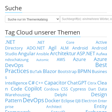
Suche
Tag Cloud unserer Themen
.NET
Active
.NET Core
Agil
ADO.NET
Android
Directory
ALM
Android
Architektur
Angular
ASP.NET
Studio
Ansible
Aufwa
Azure
Azure
AWS
ndsschätzung
Automic
Best
DevOps
Practices
Blazor
BPMN
Busines
Bootstrap
BizTalk
s
C#
Capacitor
ChatGPT
Clea
Intelligence
C++
Citrix
Copilot
n Code
Cypress
CSS
Data
Cordova
Dart
Design
Delphi
Warehousing
DevOps
Pattern
Docker
Eclipse
Electron
EJB
Enter
Entity
prise Architect
Framework
Exchange