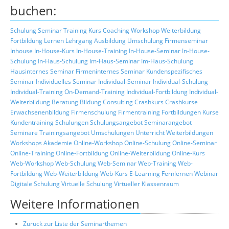
buchen:
Schulung
Seminar
Training
Kurs
Coaching
Workshop
Weiterbildung
Fortbildung
Lernen
Lehrgang
Ausbildung
Umschulung
Firmenseminar
Inhouse
In-House-Kurs
In-House-Training
In-House-Seminar
In-House-
Schulung
In-Haus-Schulung
Im-Haus-Seminar
Im-Haus-Schulung
Hausinternes Seminar
Firmeninternes Seminar
Kundenspezifisches
Seminar
Individuelles Seminar
Individual-Seminar
Individual-Schulung
Individual-Training
On-Demand-Training
Individual-Fortbildung
Individual-
Weiterbildung
Beratung
Bildung
Consulting
Crashkurs
Crashkurse
Erwachsenenbildung
Firmenschulung
Firmentraining
Fortbildungen
Kurse
Kundentraining
Schulungen
Schulungsangebot
Seminarangebot
Seminare
Trainingsangebot
Umschulungen
Unterricht
Weiterbildungen
Workshops
Akademie
Online-Workshop
Online-Schulung
Online-Seminar
Online-Training
Online-Fortbildung
Online-Weiterbildung
Online-Kurs
Web-Workshop
Web-Schulung
Web-Seminar
Web-Training
Web-
Fortbildung
Web-Weiterbildung
Web-Kurs
E-Learning
Fernlernen
Webinar
Digitale Schulung
Virtuelle Schulung
Virtueller Klassenraum
Weitere Informationen
Zurück zur Liste der Seminarthemen