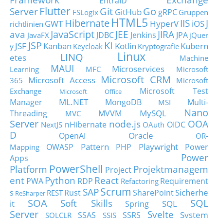
EntraID
Flutter
Git
Go
Server
GitHub
gRPC
FSLogix
Gruppen
HTML5
Hibernate
IIS
J
GWT
HyperV
iOS
richtlinien
JavaScript
ava
JEE
JIRA
JDBC
Jenkins
JPA
JavaFX
jQuer
JSP
KI
JSF
Kanban
Kotlin
Kubern
y
Keycloak
Kryptografie
Linux
LINQ
etes
Machine
MAUI
Microservices
Learning
MFC
Microsoft
Microsoft CRM
Microsoft Access
365
Microsoft
Microsoft Test
Exchange
Microsoft Office
ML.NET
Manager
MongoDB
Multi-
MSI
Nano
MySQL
Threading
MVVM
MVC
Server
node.js
OOA
nHibernate
OIDC
NextJS
OAuth
D
Oracle
OpenAI
OR-
Pattern
Playwright
OWASP
PHP
Power
Mapping
Power
Apps
PowerShell
Platform
Projektmanagem
Project
ent
Python
React
PWA
RDP
Requirement
Refactoring
Scrum
SAP
Sicherhe
s
Rust
SharePoint
REST
ReSharper
SOA
SQL
Soft Skills
it
SQL
Spring
Server
Svelte
System
SSAS
SSRS
SQLCLR
SSIS