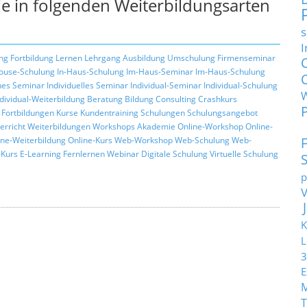
e in folgenden Weiterbildungsarten
s
I
ng
Fortbildung
Lernen
Lehrgang
Ausbildung
Umschulung
Firmenseminar
ouse-Schulung
In-Haus-Schulung
Im-Haus-Seminar
Im-Haus-Schulung
hes Seminar
Individuelles Seminar
Individual-Seminar
Individual-Schulung
ndividual-Weiterbildung
Beratung
Bildung
Consulting
Crashkurs
Fortbildungen
Kurse
Kundentraining
Schulungen
Schulungsangebot
erricht
Weiterbildungen
Workshops
Akademie
Online-Workshop
Online-
ine-Weiterbildung
Online-Kurs
Web-Workshop
Web-Schulung
Web-
Kurs
E-Learning
Fernlernen
Webinar
Digitale Schulung
Virtuelle Schulung
p
K
L
3
E
T