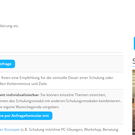
lierung etc.
nfrage
Ihnen eine Empfehlung für die sinnvolle Dauer einer Schulung oder
llen Vorkenntnisse und Ziele.
tt individualisierbar
: Sie können einzelne Themen streichen,
 können das Schulungsmodul mit anderen Schulungsmodulen kombinieren.
Ihre eigene Wunschagenda vorgeben.
he per Anfrageformular mit
her Konzepte
(z.B. Schulung mit/ohne PC-Übungen, Workshop, Beratung