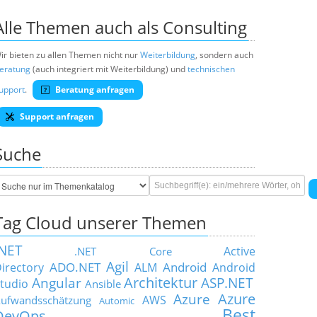
Alle Themen auch als Consulting
ir bieten zu allen Themen nicht nur
Weiterbildung
, sondern auch
eratung
(auch integriert mit Weiterbildung) und
technischen
upport
.
Beratung anfragen
Support anfragen
Suche
Tag Cloud unserer Themen
.NET
Active
.NET Core
Agil
ADO.NET
Android
irectory
ALM
Android
Architektur
Angular
ASP.NET
tudio
Ansible
Azure
Azure
AWS
ufwandsschätzung
Automic
Best
DevOps