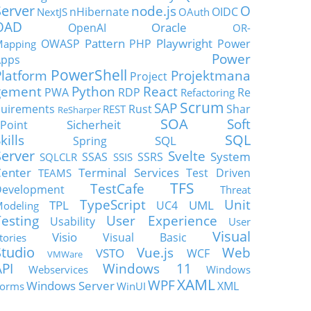
Server
node.js
O
nHibernate
OIDC
NextJS
OAuth
OAD
Oracle
OpenAI
OR-
Pattern
Playwright
OWASP
PHP
Power
apping
Power
Apps
PowerShell
Platform
Projektmana
Project
gement
Python
React
PWA
RDP
Re
Refactoring
Scrum
SAP
uirements
Rust
Shar
REST
ReSharper
SOA
Soft
Sicherheit
Point
SQL
kills
SQL
Spring
Server
Svelte
System
SSAS
SSRS
SQLCLR
SSIS
enter
Terminal Services
Test Driven
TEAMS
TFS
TestCafe
Development
Threat
TypeScript
Unit
TPL
UML
UC4
odeling
Testing
User Experience
Usability
User
Visual
Visio
Visual Basic
tories
Studio
Vue.js
Web
VSTO
WCF
VMWare
API
Windows 11
Webservices
Windows
XAML
WPF
Windows Server
XML
orms
WinUI