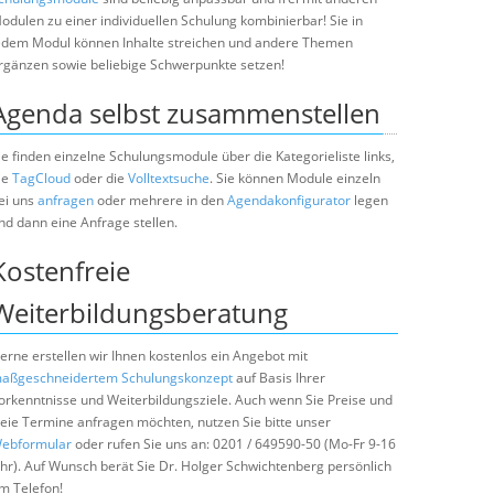
odulen zu einer individuellen Schulung kombinierbar! Sie in
edem Modul können Inhalte streichen und andere Themen
rgänzen sowie beliebige Schwerpunkte setzen!
Agenda selbst zusammenstellen
ie finden einzelne Schulungsmodule über die Kategorieliste links,
ie
TagCloud
oder die
Volltextsuche
. Sie können Module einzeln
ei uns
anfragen
oder mehrere in den
Agendakonfigurator
legen
nd dann eine Anfrage stellen.
Kostenfreie
Weiterbildungsberatung
erne erstellen wir Ihnen kostenlos ein Angebot mit
aßgeschneidertem Schulungskonzept
auf Basis Ihrer
orkenntnisse und Weiterbildungsziele. Auch wenn Sie Preise und
reie Termine anfragen möchten, nutzen Sie bitte unser
ebformular
oder rufen Sie uns an: 0201 / 649590-50 (Mo-Fr 9-16
hr). Auf Wunsch berät Sie Dr. Holger Schwichtenberg persönlich
m Telefon!