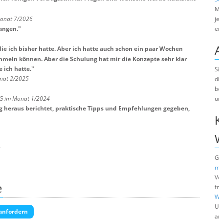
M
Monat 7/2026
j
angen.
"
e
ie ich bisher hatte. Aber ich hatte auch schon ein paar Wochen
meln können. Aber die Schulung hat mir die Konzepte sehr klar
 ich hatte.
"
S
onat 2/2025
d
b
u
G im Monat 1/2024
ng heraus berichtet, praktische Tipps und Empfehlungen gegeben,
3
G
m
V
e
f
W
U
anfordern
a