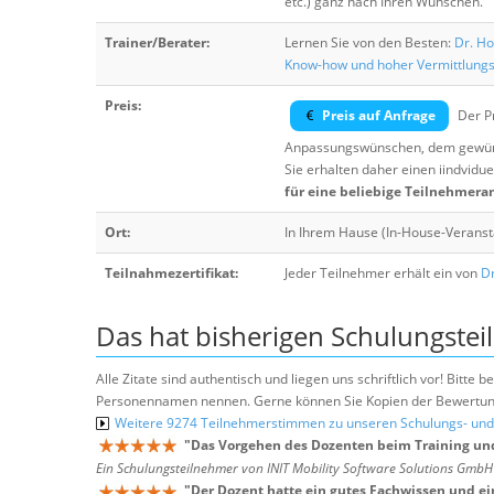
etc.) ganz nach Ihren Wünschen.
Trainer/Berater:
Lernen Sie von den Besten:
Dr. Ho
Know-how und hoher Vermittlung
Preis:
Preis auf Anfrage
Der Pr
Anpassungswünschen, dem gewüns
Sie erhalten daher einen iindvidue
für eine beliebige Teilnehmera
Ort:
In Ihrem Hause (In-House-Veranst
Teilnahmezertifikat:
Jeder Teilnehmer erhält ein von
Dr
Das hat bisherigen Schulungstei
Alle Zitate sind authentisch und liegen uns schriftlich vor! Bitt
Personennamen nennen. Gerne können Sie Kopien der Bewertung
Weitere 9274 Teilnehmerstimmen zu unseren Schulungs- u
"
Das Vorgehen des Dozenten beim Training un
Ein Schulungsteilnehmer von INIT Mobility Software Solutions Gmb
"
Der Dozent hatte ein gutes Fachwissen und ei