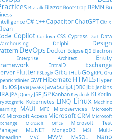
Practices
Blazor
BPMN
Bu
Bootstrap
BizTalk
iness
C#
Capacitor
ChatGPT
ntelligence
C++
Citrix
Clean
Copilot
Code
Cypress
CSS
Data
Cordova
Dart
Design
Delphi
Warehousing
DevOps
Pattern
Docker
Eclipse
Electron
EJB
Entity
Enterprise Architect
Framework
Exchange
EntraID
Flutter
Git
Go
Server
GitHub
gRPC
FSLogix
Gru
HTML5
Hibernate
GWT
Hyper
penrichtlinien
JavaScript
IIS
Java
JEE
V
iOS
JDBC
Jenkins
JavaFX
JSP
KI
JIRA
JSF
Kanban
Kotlin
JPA
jQuery
Keycloak
Linux
LINQ
Kubernetes
ryptografie
Machine
MAUI
Microservices
earning
MFC
Microsoft
Microsoft CRM
Microsoft Access
65
Microsoft
Microsoft Test
xchange
Microsoft Office
ML.NET
Manager
MongoDB
Multi-
MSI
Nano
MySQL
hreading
MVVM
MVC