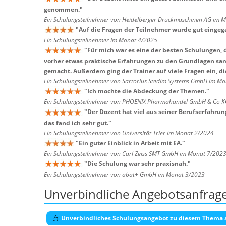
genommen.
"
Ein Schulungsteilnehmer von Heidelberger Druckmaschinen AG im 
"
Auf die Fragen der Teilnehmer wurde gut eingeg
Ein Schulungsteilnehmer im Monat 4/2025
"
Für mich war es eine der besten Schulungen, d
vorher etwas praktische Erfahrungen zu den Grundlagen sam
gemacht. Außerdem ging der Trainer auf viele Fragen ein, die
Ein Schulungsteilnehmer von Sartorius Stedim Systems GmbH im M
"
Ich mochte die Abdeckung der Themen.
"
Ein Schulungsteilnehmer von PHOENIX Pharmahandel GmbH & Co K
"
Der Dozent hat viel aus seiner Berufserfahru
das fand ich sehr gut.
"
Ein Schulungsteilnehmer von Universität Trier im Monat 2/2024
"
Ein guter Einblick in Arbeit mit EA.
"
Ein Schulungsteilnehmer von Carl Zeiss SMT GmbH im Monat 7/202
"
Die Schulung war sehr praxisnah.
"
Ein Schulungsteilnehmer von abat+ GmbH im Monat 3/2023
Unverbindliche Angebotsanfrag
Unverbindliches Schulungsangebot zu diesem Thema 