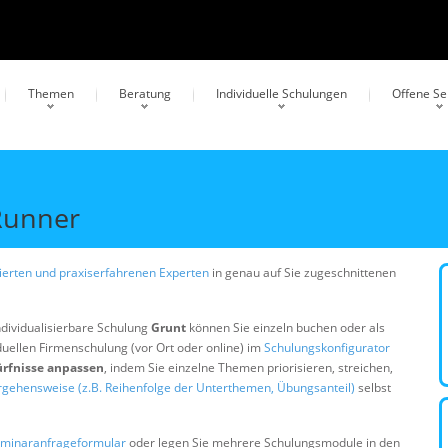
Themen
Beratung
Individuelle Schulungen
Offene S
 Runner
erten und praxiserfahrenen Experten
in genau auf Sie zugeschnittenen
ndividualisierbare Schulung
Grunt
können Sie einzeln buchen oder als
duellen Firmenschulung (vor Ort oder online) im
Schulungskonfigurator
ürfnisse anpassen
, indem Sie einzelne Themen priorisieren, streichen,
rgehensweise (z.B. Reihenfolge der Unterthemen, Übungsanteil)
selbst
minaranfrageformular
oder legen Sie mehrere Schulungsmodule in den