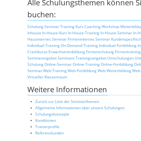
Alle Schulungsthemen können Si
buchen:
Schulung
Seminar
Training
Kurs
Coaching
Workshop
Weiterbildu
Inhouse
In-House-Kurs
In-House-Training
In-House-Seminar
In-H
Hausinternes Seminar
Firmeninternes Seminar
Kundenspezifisc
Individual-Training
On-Demand-Training
Individual-Fortbildung
I
Crashkurse
Erwachsenenbildung
Firmenschulung
Firmentraining
Seminarangebot
Seminare
Trainingsangebot
Umschulungen
Unt
Schulung
Online-Seminar
Online-Training
Online-Fortbildung
Onl
Seminar
Web-Training
Web-Fortbildung
Web-Weiterbildung
Web-
Virtueller Klassenraum
Weitere Informationen
Zurück zur Liste der Seminarthemen
Allgemeine Informationen über unsere Schulungen
Schulungskonzepte
Konditionen
Trainerprofile
Referenzkunden