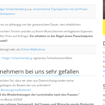
lger Schwichtenberg
u.a.
renommierte Top-Experten mit viel Praxis-
skompetenz
.
eis ist abhängig von der gewünschten Dauer, den inhaltlichen
chten Termin und den zu Ihrem Wunschtermin verfügbaren Experten.
llen Preis auf Anfrage.
Sie erhalten in der Regel einen Pauschalpreis
nzahl!
altung) oder als
Online-Maßnahme
L
T
. Holger Schwichtenberg
signiertes Teilnahmezertifikat.
P
b
lnehmern bei uns sehr gefallen
H
C
e beachten Sie, dass wir aber aus Datenschutzgründen keine
sbögen als Beweis bei uns anfordern!
nd Beratungsmaßnahmen
d die Wiederholungen der Lerninhalte nach den Pausen.
"
W
H im Monat 5/2026
(
nen ruhigen Vortragsstil. Auf Fragen und Wünsche wurde Rücksicht
S