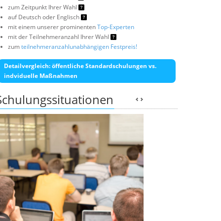
zum Zeitpunkt Ihrer Wahl
auf Deutsch oder Englisch
mit einem unserer prominenten
Top-Experten
mit der Teilnehmeranzahl Ihrer Wahl
zum
teilnehmeranzahlunabhängigen Festpreis!
Detailvergleich: öffentliche Standardschulungen vs.
indviduelle Maßnahmen
Schulungssituationen