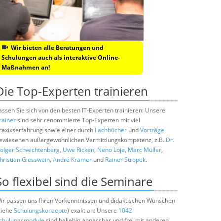
Wir bieten alle Beratungen und
Schulungen auch als interaktive Online-
Maßnahmen an!
Die Top-Experten trainieren
assen Sie sich von den besten IT-Experten trainieren: Unsere
rainer
sind sehr renommierte Top-Experten mit viel
raxixserfahrung sowie einer durch
Fachbücher
und
Vorträge
ewiesenen außergewöhnlichen Vermittlungskompetenz, z.B.
Dr.
olger Schwichtenberg
,
Uwe Ricken
,
Neno Loje
,
Marc Müller
,
hristian Giesswein
,
André Krämer
und
Rainer Stropek
.
So flexibel sind die Seminare
ir passen uns Ihren Vorkenntnissen und didaktischen Wünschen
siehe
Schulungskonzepte
) exakt an: Unsere
1042
chulungsmodule
sind beliebig anpassbar und frei mit anderen