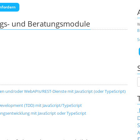
nfordern
ngs- und Beratungsmodule
W
B
S
n und/oder WebAPIs/REST-Dienste mit JavaScript (oder TypeScript)
 Development (TDD) mit JavaScript/TypeScript
gsentwicklung mit JavaScript oder TypeScript
D
S
A