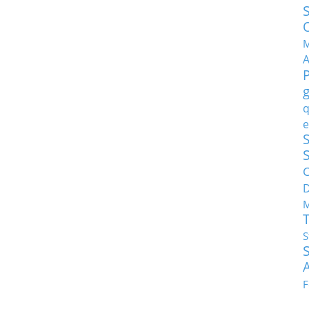
M
q
e
S
C
M
S
F