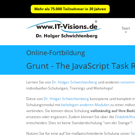
Mehr als 75.000 Teilnehmer in 30 Jahren
Start
Online-Fortbildung
Grunt - The JavaScript Task
Lernen Sie von
Dr. Holger Schwichtenberg
und anderen
renommi
individuellen Schulungen, Trainings und Workshops!
Diese von
Dr. Holger Schwichtenberg
konzipierte und komplett i
Schulungsmodul mit
beliebigen anderen Modulen
zu einer indivi
verbinden. Sie können diese Schulung
vollständig auf Ihre Bed
ersetzen oder ergänzen. Zudem können Sie über die
Didaktik/Vo
entscheiden. Dies ist keine Standardschulung "von der Stange"!
Nutzen Sie für eine auf Sie maßgeschneiderte Schulung unser
Se