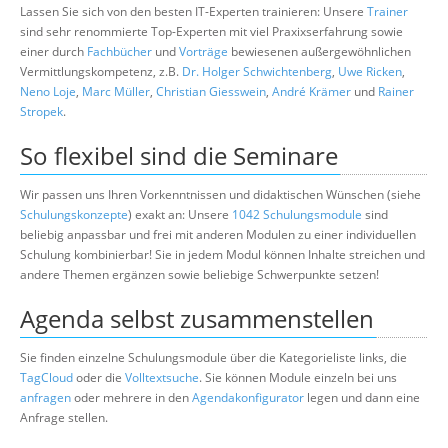
Lassen Sie sich von den besten IT-Experten trainieren: Unsere
Trainer
sind sehr renommierte Top-Experten mit viel Praxixserfahrung sowie
einer durch
Fachbücher
und
Vorträge
bewiesenen außergewöhnlichen
Vermittlungskompetenz, z.B.
Dr. Holger Schwichtenberg
,
Uwe Ricken
,
Neno Loje
,
Marc Müller
,
Christian Giesswein
,
André Krämer
und
Rainer
Stropek
.
So flexibel sind die Seminare
Wir passen uns Ihren Vorkenntnissen und didaktischen Wünschen (siehe
Schulungskonzepte
) exakt an: Unsere
1042 Schulungsmodule
sind
beliebig anpassbar und frei mit anderen Modulen zu einer individuellen
Schulung kombinierbar! Sie in jedem Modul können Inhalte streichen und
andere Themen ergänzen sowie beliebige Schwerpunkte setzen!
Agenda selbst zusammenstellen
Sie finden einzelne Schulungsmodule über die Kategorieliste links, die
TagCloud
oder die
Volltextsuche
. Sie können Module einzeln bei uns
anfragen
oder mehrere in den
Agendakonfigurator
legen und dann eine
Anfrage stellen.