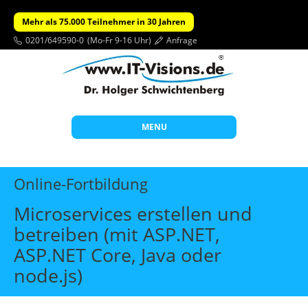
Mehr als 75.000 Teilnehmer in 30 Jahren
0201/649590-0
(Mo-Fr 9-16 Uhr)
Anfrage
MENU
Start
Online-Fortbildung
Themen
Microservices erstellen und
Beratung
betreiben (mit ASP.NET,
Individuelle Schulungen
ASP.NET Core, Java oder
Offene Seminare
node.js)
Wissen