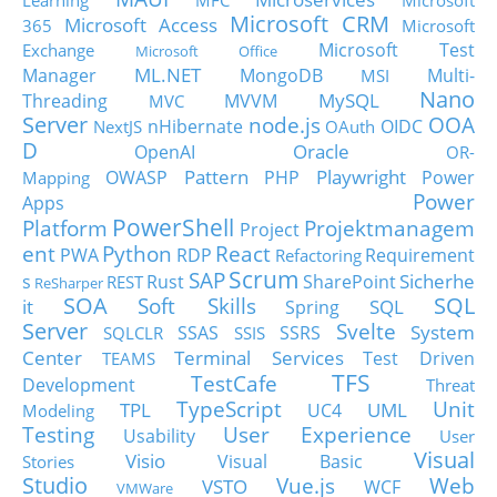
Learning
MFC
Microsoft
Microsoft CRM
Microsoft Access
365
Microsoft
Microsoft Test
Exchange
Microsoft Office
ML.NET
Manager
MongoDB
Multi-
MSI
Nano
MySQL
Threading
MVVM
MVC
Server
node.js
OOA
nHibernate
OIDC
NextJS
OAuth
D
Oracle
OpenAI
OR-
Pattern
Playwright
OWASP
PHP
Power
Mapping
Power
Apps
PowerShell
Platform
Projektmanagem
Project
ent
Python
React
PWA
RDP
Requirement
Refactoring
Scrum
SAP
Sicherhe
s
Rust
SharePoint
REST
ReSharper
SOA
SQL
Soft Skills
it
SQL
Spring
Server
Svelte
System
SSAS
SSRS
SQLCLR
SSIS
Center
Terminal Services
Test Driven
TEAMS
TFS
TestCafe
Development
Threat
TypeScript
Unit
TPL
UML
UC4
Modeling
Testing
User Experience
Usability
User
Visual
Visio
Visual Basic
Stories
Studio
Vue.js
Web
VSTO
WCF
VMWare