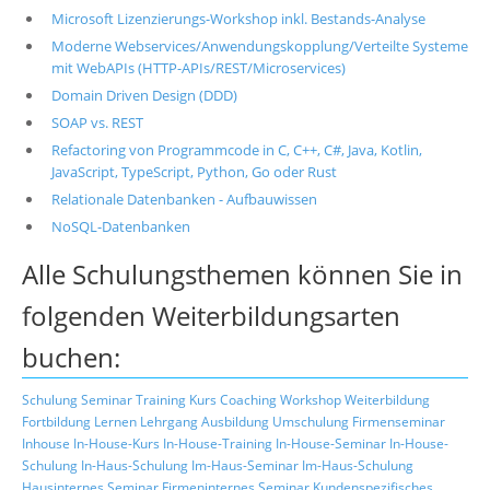
Microsoft Lizenzierungs-Workshop inkl. Bestands-Analyse
Moderne Webservices/Anwendungskopplung/Verteilte Systeme
mit WebAPIs (HTTP-APIs/REST/Microservices)
Domain Driven Design (DDD)
SOAP vs. REST
Refactoring von Programmcode in C, C++, C#, Java, Kotlin,
JavaScript, TypeScript, Python, Go oder Rust
Relationale Datenbanken - Aufbauwissen
NoSQL-Datenbanken
Alle Schulungsthemen können Sie in
folgenden Weiterbildungsarten
buchen:
Schulung
Seminar
Training
Kurs
Coaching
Workshop
Weiterbildung
Fortbildung
Lernen
Lehrgang
Ausbildung
Umschulung
Firmenseminar
Inhouse
In-House-Kurs
In-House-Training
In-House-Seminar
In-House-
Schulung
In-Haus-Schulung
Im-Haus-Seminar
Im-Haus-Schulung
Hausinternes Seminar
Firmeninternes Seminar
Kundenspezifisches