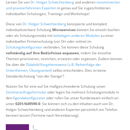
Lernen Sie von
Dr. Holger Schwichtenberg
und anderen
renommierten
Über uns
und praxiserfahrenen Experten
in genau auf Sie zugeschnittenen
individuellen Schulungen, Trainings und Workshops!
Suche
Diese von
Dr. Holger Schwichtenberg
konzipierte und komplett
individualisierbare Schulung
Microservices
können Sie einzeln buchen
oder als Schulungsmodul mit
beliebigen anderen Modulen
zu einer
individuellen Firmenschulung (vor Ort oder online) im
Schulungskonfigurator
verbinden. Sie können diese Schulung
vollständig auf Ihre Bedürfnisse anpassen
, indem Sie einzelne
Themen priorisieren, streichen, ersetzen oder ergänzen. Zudem können
Sie über die
Didaktik/Vorgehensweise (z.B. Reihenfolge der
Unterthemen, Übungsanteil)
selbst entscheiden. Dies ist keine
Standardschulung "von der Stange"!
Nutzen Sie für eine auf Sie maßgeschneiderte Schulung unser
Seminaranfrageformular
oder legen Sie mehrere Schulungsmodule in
den
Agendakonfigurator
oder rufen Sie unser Kundenteam einfach an
unter
0201/649590-0
. Sie können sich zu den Inhalten auch von Dr.
Holger Schwichtenberg und anderen Experten persönlich am Telefon
beraten lassen (Termine nach Vereinbarung).