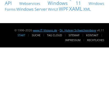
API
Windows 11
Webservices
Windows
XAML
WPF
Windows Server
XML
Forms
WinUI
© 1996-2026
www.IT-Visions.de
-
Dr. Holger Schwichtenberg
v6.11
START
SUCHE
TAG CLOUD
SITEMAP
KONTAKT
IMPRESSUM
RECHTLICHES