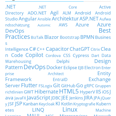
.NET
Active
.NET Core
Agil
ADO.NET
Android
Directory
ALM
Android
Architektur
Angular
ASP.NET
Studio
Ansible
Aufwa
Azure
Azure
AWS
ndsschätzung
Automic
Best
DevOps
Practices
Blazor
BPMN
Busines
Bootstrap
BizTalk
s
C#
Capacitor
ChatGPT
Clea
Intelligence
C++
Citrix
Copilot
n Code
Cypress
CSS
Data
Cordova
Dart
Design
Delphi
Warehousing
DevOps
Pattern
Docker
Eclipse
Electron
EJB
Enter
Entity
prise Architect
Framework
Exchange
EntraID
Flutter
Git
Go
Server
GitHub
gRPC
FSLogix
Gruppen
HTML5
Hibernate
IIS
J
GWT
HyperV
iOS
richtlinien
JavaScript
ava
JEE
JIRA
JDBC
Jenkins
JPA
JavaFX
jQuer
JSP
KI
JSF
Kanban
Kotlin
Kubern
y
Keycloak
Kryptografie
Linux
LINQ
etes
Machine
MAUI
Microservices