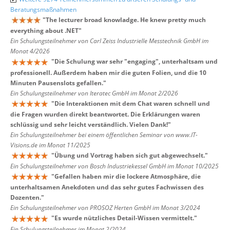
Beratungsmaßnahmen
"
The lecturer broad knowladge. He knew pretty much
everything about .NET
"
Ein Schulungsteilnehmer von Carl Zeiss Industrielle Messtechnik GmbH im
Monat 4/2026
"
Die Schulung war sehr "engaging", unterhaltsam und
professionell. Außerdem haben mir die guten Folien, und die 10
Minuten Pausenslots gefallen.
"
Ein Schulungsteilnehmer von Iteratec GmbH im Monat 2/2026
"
Die Interaktionen mit dem Chat waren schnell und
die Fragen wurden direkt beantwortet. Die Erklärungen waren
schlüssig und sehr leicht verständlich. Vielen Dank!
"
Ein Schulungsteilnehmer bei einem öffentlichen Seminar von www.IT-
Visions.de im Monat 11/2025
"
Übung und Vortrag haben sich gut abgewechselt.
"
Ein Schulungsteilnehmer von Bosch Industriekessel GmbH im Monat 10/2025
"
Gefallen haben mir die lockere Atmosphäre, die
unterhaltsamen Anekdoten und das sehr gutes Fachwissen des
Dozenten.
"
Ein Schulungsteilnehmer von PROSOZ Herten GmbH im Monat 3/2024
"
Es wurde nützliches Detail-Wissen vermittelt.
"
Ein Schulungsteilnehmer im Monat 2/2024