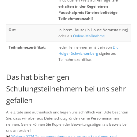
iindviduellen Preis auf Anfrage.
Sie
erhalten in der Regel einen
Pauschalpreis für eine beliebige
Teilnehmeranzahl!
Ort:
In Ihrem Hause (In-House-Veranstaltung)
oder als
Online-Maßnahme
Teilnahmezertifikat:
Jeder Teilnehmer erhält ein von
Dr.
Holger Schwichtenberg
signiertes
Teilnahmezertifikat.
Das hat bisherigen
Schulungsteilnehmern bei uns sehr
gefallen
Alle Zitate sind authentisch und liegen uns schriftlich vor! Bitte beachten
Sie, dass wir aber aus Datenschutzgründen keine Personennamen
nennen. Gerne können Sie Kopien der Bewertungsbögen als Beweis bei
uns anfordern!
Weitere 9274 Teilnehmerstimmen zu unseren Schulungs- und