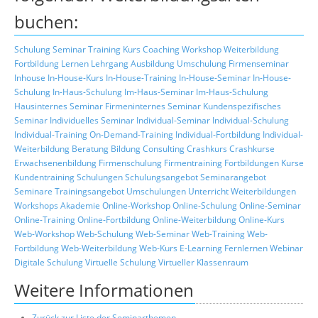
buchen:
Schulung
Seminar
Training
Kurs
Coaching
Workshop
Weiterbildung
Fortbildung
Lernen
Lehrgang
Ausbildung
Umschulung
Firmenseminar
Inhouse
In-House-Kurs
In-House-Training
In-House-Seminar
In-House-
Schulung
In-Haus-Schulung
Im-Haus-Seminar
Im-Haus-Schulung
Hausinternes Seminar
Firmeninternes Seminar
Kundenspezifisches
Seminar
Individuelles Seminar
Individual-Seminar
Individual-Schulung
Individual-Training
On-Demand-Training
Individual-Fortbildung
Individual-
Weiterbildung
Beratung
Bildung
Consulting
Crashkurs
Crashkurse
Erwachsenenbildung
Firmenschulung
Firmentraining
Fortbildungen
Kurse
Kundentraining
Schulungen
Schulungsangebot
Seminarangebot
Seminare
Trainingsangebot
Umschulungen
Unterricht
Weiterbildungen
Workshops
Akademie
Online-Workshop
Online-Schulung
Online-Seminar
Online-Training
Online-Fortbildung
Online-Weiterbildung
Online-Kurs
Web-Workshop
Web-Schulung
Web-Seminar
Web-Training
Web-
Fortbildung
Web-Weiterbildung
Web-Kurs
E-Learning
Fernlernen
Webinar
Digitale Schulung
Virtuelle Schulung
Virtueller Klassenraum
Weitere Informationen
Zurück zur Liste der Seminarthemen