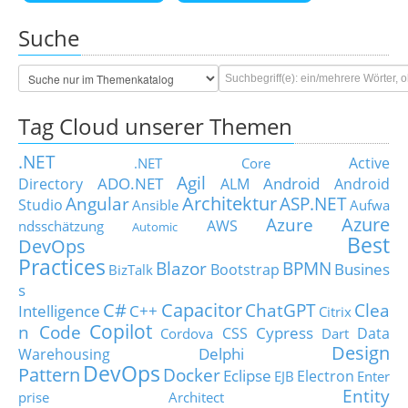
Suche
Tag Cloud unserer Themen
.NET
Active
.NET Core
Agil
ADO.NET
Android
Directory
ALM
Android
Architektur
Angular
ASP.NET
Studio
Ansible
Aufwa
Azure
Azure
AWS
ndsschätzung
Automic
Best
DevOps
Practices
Blazor
BPMN
Busines
Bootstrap
BizTalk
s
C#
Capacitor
ChatGPT
Clea
Intelligence
C++
Citrix
Copilot
n Code
Cypress
CSS
Data
Cordova
Dart
Design
Delphi
Warehousing
DevOps
Pattern
Docker
Eclipse
Electron
EJB
Enter
Entity
prise Architect