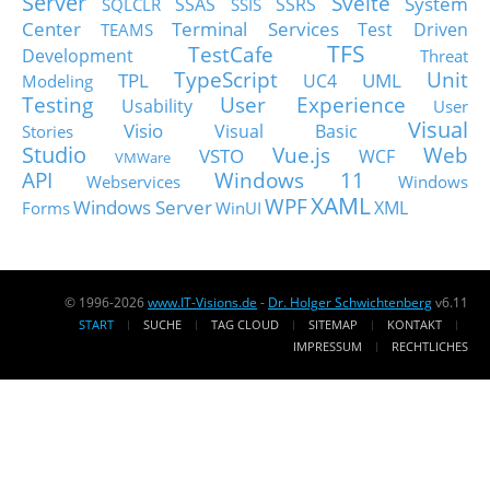
Server
Svelte
System
SSAS
SSRS
SQLCLR
SSIS
Center
Terminal Services
Test Driven
TEAMS
TFS
TestCafe
Development
Threat
TypeScript
Unit
TPL
UML
UC4
Modeling
Testing
User Experience
Usability
User
Visual
Visio
Visual Basic
Stories
Studio
Vue.js
Web
VSTO
WCF
VMWare
API
Windows 11
Webservices
Windows
XAML
WPF
Windows Server
XML
Forms
WinUI
© 1996-2026
www.IT-Visions.de
-
Dr. Holger Schwichtenberg
v6.11
START
SUCHE
TAG CLOUD
SITEMAP
KONTAKT
IMPRESSUM
RECHTLICHES