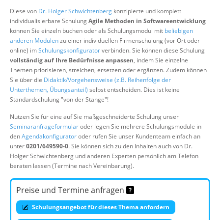
Über uns
Diese von
Dr. Holger Schwichtenberg
konzipierte und komplett
individualisierbare Schulung
Agile Methoden in Softwareentwicklung
Suche
können Sie einzeln buchen oder als Schulungsmodul mit
beliebigen
anderen Modulen
zu einer individuellen Firmenschulung (vor Ort oder
online) im
Schulungskonfigurator
verbinden. Sie können diese Schulung
vollständig auf Ihre Bedürfnisse anpassen
, indem Sie einzelne
Themen priorisieren, streichen, ersetzen oder ergänzen. Zudem können
Sie über die
Didaktik/Vorgehensweise (z.B. Reihenfolge der
Unterthemen, Übungsanteil)
selbst entscheiden. Dies ist keine
Standardschulung "von der Stange"!
Nutzen Sie für eine auf Sie maßgeschneiderte Schulung unser
Seminaranfrageformular
oder legen Sie mehrere Schulungsmodule in
den
Agendakonfigurator
oder rufen Sie unser Kundenteam einfach an
unter
0201/649590-0
. Sie können sich zu den Inhalten auch von Dr.
Holger Schwichtenberg und anderen Experten persönlich am Telefon
beraten lassen (Termine nach Vereinbarung).
Preise und Termine anfragen
Schulungsangebot für dieses Thema anfordern