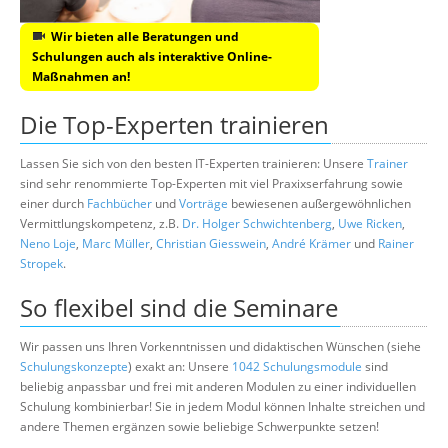
Wir bieten alle Beratungen und
Schulungen auch als interaktive Online-
Maßnahmen an!
Die Top-Experten trainieren
Lassen Sie sich von den besten IT-Experten trainieren: Unsere
Trainer
sind sehr renommierte Top-Experten mit viel Praxixserfahrung sowie
einer durch
Fachbücher
und
Vorträge
bewiesenen außergewöhnlichen
Vermittlungskompetenz, z.B.
Dr. Holger Schwichtenberg
,
Uwe Ricken
,
Neno Loje
,
Marc Müller
,
Christian Giesswein
,
André Krämer
und
Rainer
Stropek
.
So flexibel sind die Seminare
Wir passen uns Ihren Vorkenntnissen und didaktischen Wünschen (siehe
Schulungskonzepte
) exakt an: Unsere
1042 Schulungsmodule
sind
beliebig anpassbar und frei mit anderen Modulen zu einer individuellen
Schulung kombinierbar! Sie in jedem Modul können Inhalte streichen und
andere Themen ergänzen sowie beliebige Schwerpunkte setzen!