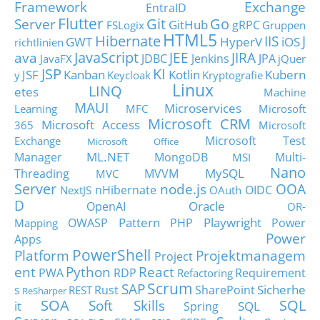
Framework
Exchange
EntraID
Flutter
Git
Go
Server
GitHub
gRPC
FSLogix
Gruppen
HTML5
Hibernate
IIS
J
GWT
HyperV
iOS
richtlinien
JavaScript
ava
JEE
JIRA
JDBC
Jenkins
JPA
JavaFX
jQuer
JSP
KI
JSF
Kanban
Kotlin
Kubern
y
Keycloak
Kryptografie
Linux
LINQ
etes
Machine
MAUI
Microservices
Learning
MFC
Microsoft
Microsoft CRM
Microsoft Access
365
Microsoft
Microsoft Test
Exchange
Microsoft Office
ML.NET
Manager
MongoDB
Multi-
MSI
Nano
MySQL
Threading
MVVM
MVC
Server
node.js
OOA
nHibernate
OIDC
NextJS
OAuth
D
Oracle
OpenAI
OR-
Pattern
Playwright
OWASP
PHP
Power
Mapping
Power
Apps
PowerShell
Platform
Projektmanagem
Project
ent
Python
React
PWA
RDP
Requirement
Refactoring
Scrum
SAP
Sicherhe
s
Rust
SharePoint
REST
ReSharper
SOA
SQL
Soft Skills
it
SQL
Spring