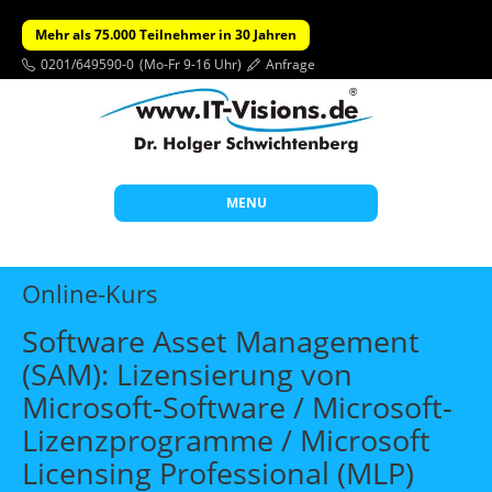
Mehr als 75.000 Teilnehmer in 30 Jahren
0201/649590-0
(Mo-Fr 9-16 Uhr)
Anfrage
MENU
Start
Online-Kurs
Themen
Software Asset Management
Beratung
(SAM): Lizensierung von
Individuelle Schulungen
Microsoft-Software / Microsoft-
Offene Seminare
Lizenzprogramme / Microsoft
Licensing Professional (MLP)
Wissen