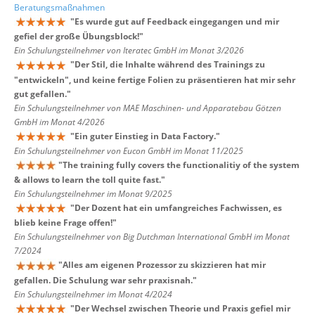
Beratungsmaßnahmen
"
Es wurde gut auf Feedback eingegangen und mir
gefiel der große Übungsblock!
"
Ein Schulungsteilnehmer von Iteratec GmbH im Monat 3/2026
"
Der Stil, die Inhalte während des Trainings zu
"entwickeln", und keine fertige Folien zu präsentieren hat mir sehr
gut gefallen.
"
Ein Schulungsteilnehmer von MAE Maschinen- und Apparatebau Götzen
GmbH im Monat 4/2026
"
Ein guter Einstieg in Data Factory.
"
Ein Schulungsteilnehmer von Eucon GmbH im Monat 11/2025
"
The training fully covers the functionalitiy of the system
& allows to learn the toll quite fast.
"
Ein Schulungsteilnehmer im Monat 9/2025
"
Der Dozent hat ein umfangreiches Fachwissen, es
blieb keine Frage offen!
"
Ein Schulungsteilnehmer von Big Dutchman International GmbH im Monat
7/2024
"
Alles am eigenen Prozessor zu skizzieren hat mir
gefallen. Die Schulung war sehr praxisnah.
"
Ein Schulungsteilnehmer im Monat 4/2024
"
Der Wechsel zwischen Theorie und Praxis gefiel mir