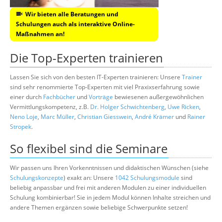
Wir bieten alle Beratungen und
Schulungen auch als interaktive Online-
Maßnahmen an!
Die Top-Experten trainieren
Lassen Sie sich von den besten IT-Experten trainieren: Unsere
Trainer
sind sehr renommierte Top-Experten mit viel Praxixserfahrung sowie
einer durch
Fachbücher
und
Vorträge
bewiesenen außergewöhnlichen
Vermittlungskompetenz, z.B.
Dr. Holger Schwichtenberg
,
Uwe Ricken
,
Neno Loje
,
Marc Müller
,
Christian Giesswein
,
André Krämer
und
Rainer
Stropek
.
So flexibel sind die Seminare
Wir passen uns Ihren Vorkenntnissen und didaktischen Wünschen (siehe
Schulungskonzepte
) exakt an: Unsere
1042 Schulungsmodule
sind
beliebig anpassbar und frei mit anderen Modulen zu einer individuellen
Schulung kombinierbar! Sie in jedem Modul können Inhalte streichen und
andere Themen ergänzen sowie beliebige Schwerpunkte setzen!