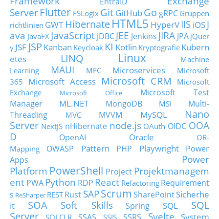
Framework
Exchange
EntraID
Flutter
Git
Go
Server
GitHub
gRPC
FSLogix
Gruppen
HTML5
Hibernate
IIS
J
GWT
HyperV
iOS
richtlinien
JavaScript
ava
JEE
JIRA
JDBC
Jenkins
JPA
JavaFX
jQuer
JSP
KI
JSF
Kanban
Kotlin
Kubern
y
Keycloak
Kryptografie
Linux
LINQ
etes
Machine
MAUI
Microservices
Learning
MFC
Microsoft
Microsoft CRM
Microsoft Access
365
Microsoft
Microsoft Test
Exchange
Microsoft Office
ML.NET
Manager
MongoDB
Multi-
MSI
Nano
MySQL
Threading
MVVM
MVC
Server
node.js
OOA
nHibernate
OIDC
NextJS
OAuth
D
Oracle
OpenAI
OR-
Pattern
Playwright
OWASP
PHP
Power
Mapping
Power
Apps
PowerShell
Platform
Projektmanagem
Project
ent
Python
React
PWA
RDP
Requirement
Refactoring
Scrum
SAP
Sicherhe
s
Rust
SharePoint
REST
ReSharper
SOA
SQL
Soft Skills
it
SQL
Spring
Server
Svelte
System
SSAS
SSRS
SQLCLR
SSIS