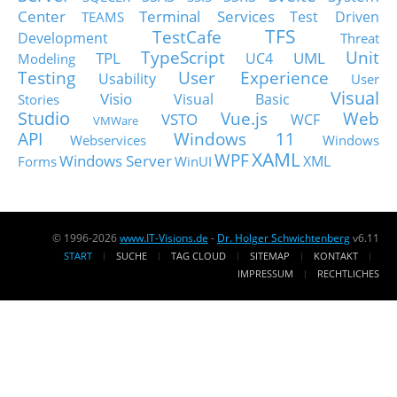
Center
Terminal Services
Test Driven
TEAMS
TFS
TestCafe
Development
Threat
TypeScript
Unit
TPL
UML
UC4
Modeling
Testing
User Experience
Usability
User
Visual
Visio
Visual Basic
Stories
Studio
Vue.js
Web
VSTO
WCF
VMWare
API
Windows 11
Webservices
Windows
XAML
WPF
Windows Server
XML
Forms
WinUI
© 1996-2026
www.IT-Visions.de
-
Dr. Holger Schwichtenberg
v6.11
START
SUCHE
TAG CLOUD
SITEMAP
KONTAKT
IMPRESSUM
RECHTLICHES