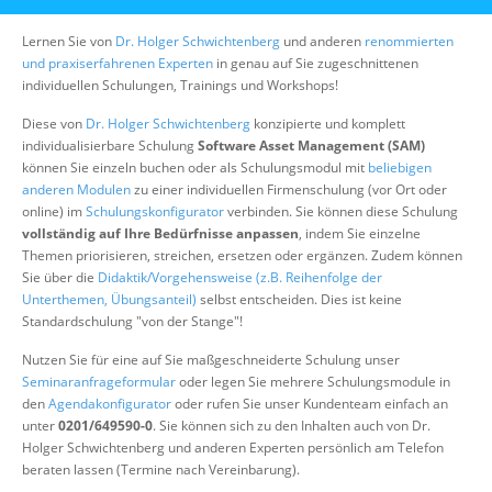
Über uns
Lernen Sie von
Dr. Holger Schwichtenberg
und anderen
renommierten
Suche
und praxiserfahrenen Experten
in genau auf Sie zugeschnittenen
individuellen Schulungen, Trainings und Workshops!
Diese von
Dr. Holger Schwichtenberg
konzipierte und komplett
individualisierbare Schulung
Software Asset Management (SAM)
können Sie einzeln buchen oder als Schulungsmodul mit
beliebigen
anderen Modulen
zu einer individuellen Firmenschulung (vor Ort oder
online) im
Schulungskonfigurator
verbinden. Sie können diese Schulung
vollständig auf Ihre Bedürfnisse anpassen
, indem Sie einzelne
Themen priorisieren, streichen, ersetzen oder ergänzen. Zudem können
Sie über die
Didaktik/Vorgehensweise (z.B. Reihenfolge der
Unterthemen, Übungsanteil)
selbst entscheiden. Dies ist keine
Standardschulung "von der Stange"!
Nutzen Sie für eine auf Sie maßgeschneiderte Schulung unser
Seminaranfrageformular
oder legen Sie mehrere Schulungsmodule in
den
Agendakonfigurator
oder rufen Sie unser Kundenteam einfach an
unter
0201/649590-0
. Sie können sich zu den Inhalten auch von Dr.
Holger Schwichtenberg und anderen Experten persönlich am Telefon
beraten lassen (Termine nach Vereinbarung).