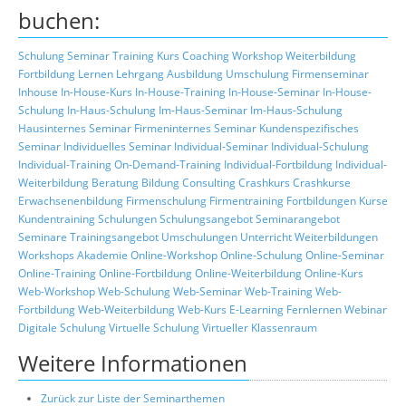
buchen:
Schulung
Seminar
Training
Kurs
Coaching
Workshop
Weiterbildung
Fortbildung
Lernen
Lehrgang
Ausbildung
Umschulung
Firmenseminar
Inhouse
In-House-Kurs
In-House-Training
In-House-Seminar
In-House-
Schulung
In-Haus-Schulung
Im-Haus-Seminar
Im-Haus-Schulung
Hausinternes Seminar
Firmeninternes Seminar
Kundenspezifisches
Seminar
Individuelles Seminar
Individual-Seminar
Individual-Schulung
Individual-Training
On-Demand-Training
Individual-Fortbildung
Individual-
Weiterbildung
Beratung
Bildung
Consulting
Crashkurs
Crashkurse
Erwachsenenbildung
Firmenschulung
Firmentraining
Fortbildungen
Kurse
Kundentraining
Schulungen
Schulungsangebot
Seminarangebot
Seminare
Trainingsangebot
Umschulungen
Unterricht
Weiterbildungen
Workshops
Akademie
Online-Workshop
Online-Schulung
Online-Seminar
Online-Training
Online-Fortbildung
Online-Weiterbildung
Online-Kurs
Web-Workshop
Web-Schulung
Web-Seminar
Web-Training
Web-
Fortbildung
Web-Weiterbildung
Web-Kurs
E-Learning
Fernlernen
Webinar
Digitale Schulung
Virtuelle Schulung
Virtueller Klassenraum
Weitere Informationen
Zurück zur Liste der Seminarthemen