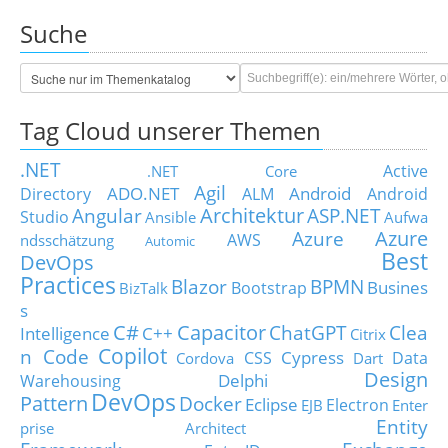
Suche
Tag Cloud unserer Themen
.NET
Active
.NET Core
Agil
ADO.NET
Android
Directory
ALM
Android
Architektur
Angular
ASP.NET
Studio
Ansible
Aufwa
Azure
Azure
AWS
ndsschätzung
Automic
Best
DevOps
Practices
Blazor
BPMN
Busines
Bootstrap
BizTalk
s
C#
Capacitor
ChatGPT
Clea
Intelligence
C++
Citrix
Copilot
n Code
Cypress
CSS
Data
Cordova
Dart
Design
Delphi
Warehousing
DevOps
Pattern
Docker
Eclipse
Electron
EJB
Enter
Entity
prise Architect