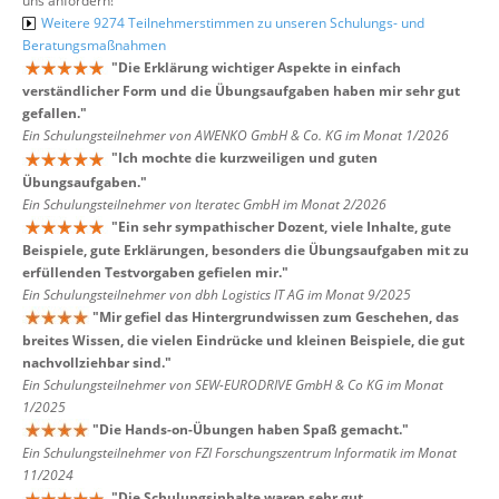
uns anfordern!
Weitere 9274 Teilnehmerstimmen zu unseren Schulungs- und
Beratungsmaßnahmen
"
Die Erklärung wichtiger Aspekte in einfach
verständlicher Form und die Übungsaufgaben haben mir sehr gut
gefallen.
"
Ein Schulungsteilnehmer von AWENKO GmbH & Co. KG im Monat 1/2026
"
Ich mochte die kurzweiligen und guten
Übungsaufgaben.
"
Ein Schulungsteilnehmer von Iteratec GmbH im Monat 2/2026
"
Ein sehr sympathischer Dozent, viele Inhalte, gute
Beispiele, gute Erklärungen, besonders die Übungsaufgaben mit zu
erfüllenden Testvorgaben gefielen mir.
"
Ein Schulungsteilnehmer von dbh Logistics IT AG im Monat 9/2025
"
Mir gefiel das Hintergrundwissen zum Geschehen, das
breites Wissen, die vielen Eindrücke und kleinen Beispiele, die gut
nachvollziehbar sind.
"
Ein Schulungsteilnehmer von SEW-EURODRIVE GmbH & Co KG im Monat
1/2025
"
Die Hands-on-Übungen haben Spaß gemacht.
"
Ein Schulungsteilnehmer von FZI Forschungszentrum Informatik im Monat
11/2024
"
Die Schulungsinhalte waren sehr gut