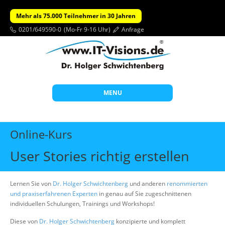
Mehr als 75.000 Teilnehmer in 30 Jahren
0201/649590-0
(Mo-Fr 9-16 Uhr)
Anfrage
MENU
Start
Online-Kurs
Themen
User Stories richtig erstellen
Beratung
Individuelle Schulungen
Lernen Sie von
Dr. Holger Schwichtenberg
und anderen
renommierten
und praxiserfahrenen Experten
in genau auf Sie zugeschnittenen
Offene Seminare
individuellen Schulungen, Trainings und Workshops!
Wissen
Diese von
Dr. Holger Schwichtenberg
konzipierte und komplett