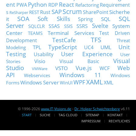
ent
Python
React
PWA
RDP
Requirement
Refactoring
Scrum
SAP
Sicherhe
s
Rust
SharePoint
REST
ReSharper
SOA
SQL
Soft Skills
it
SQL
Spring
Server
Svelte
System
SSAS
SSRS
SQLCLR
SSIS
Center
Terminal Services
Test Driven
TEAMS
TFS
TestCafe
Development
Threat
TypeScript
Unit
TPL
UML
UC4
Modeling
Testing
User Experience
Usability
User
Visual
Visio
Visual Basic
Stories
Studio
Vue.js
Web
VSTO
WCF
VMWare
API
Windows 11
Webservices
Windows
XAML
WPF
Windows Server
XML
Forms
WinUI
© 1996-2026
www.IT-Visions.de
-
Dr. Holger Schwichtenberg
v6.11
START
SUCHE
TAG CLOUD
SITEMAP
KONTAKT
IMPRESSUM
RECHTLICHES