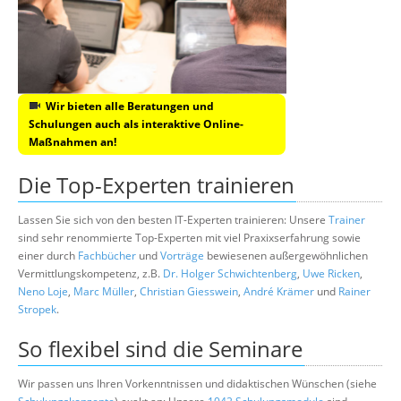
Wir bieten alle Beratungen und
Schulungen auch als interaktive Online-
Maßnahmen an!
Die Top-Experten trainieren
Lassen Sie sich von den besten IT-Experten trainieren: Unsere
Trainer
sind sehr renommierte Top-Experten mit viel Praxixserfahrung sowie
einer durch
Fachbücher
und
Vorträge
bewiesenen außergewöhnlichen
Vermittlungskompetenz, z.B.
Dr. Holger Schwichtenberg
,
Uwe Ricken
,
Neno Loje
,
Marc Müller
,
Christian Giesswein
,
André Krämer
und
Rainer
Stropek
.
So flexibel sind die Seminare
Wir passen uns Ihren Vorkenntnissen und didaktischen Wünschen (siehe