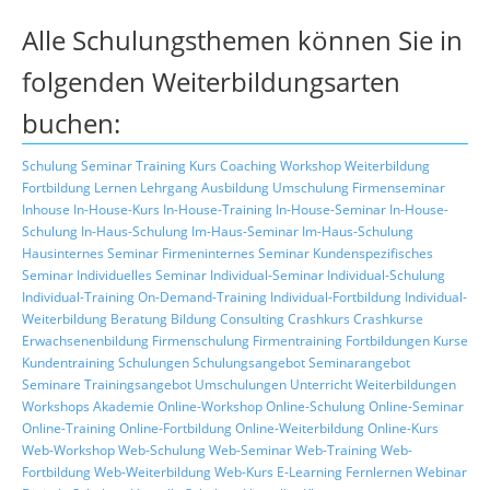
Alle Schulungsthemen können Sie in
folgenden Weiterbildungsarten
buchen:
Schulung
Seminar
Training
Kurs
Coaching
Workshop
Weiterbildung
Fortbildung
Lernen
Lehrgang
Ausbildung
Umschulung
Firmenseminar
Inhouse
In-House-Kurs
In-House-Training
In-House-Seminar
In-House-
Schulung
In-Haus-Schulung
Im-Haus-Seminar
Im-Haus-Schulung
Hausinternes Seminar
Firmeninternes Seminar
Kundenspezifisches
Seminar
Individuelles Seminar
Individual-Seminar
Individual-Schulung
Individual-Training
On-Demand-Training
Individual-Fortbildung
Individual-
Weiterbildung
Beratung
Bildung
Consulting
Crashkurs
Crashkurse
Erwachsenenbildung
Firmenschulung
Firmentraining
Fortbildungen
Kurse
Kundentraining
Schulungen
Schulungsangebot
Seminarangebot
Seminare
Trainingsangebot
Umschulungen
Unterricht
Weiterbildungen
Workshops
Akademie
Online-Workshop
Online-Schulung
Online-Seminar
Online-Training
Online-Fortbildung
Online-Weiterbildung
Online-Kurs
Web-Workshop
Web-Schulung
Web-Seminar
Web-Training
Web-
Fortbildung
Web-Weiterbildung
Web-Kurs
E-Learning
Fernlernen
Webinar