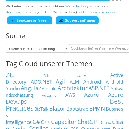
Wir bieten zu allen Themen nicht nur
Weiterbildung
, sondern auch
Beratung
(auch integriert mit Weiterbildung) und
technischen Support
.
Beratung anfragen
Support anfragen
Suche
Tag Cloud unserer Themen
.NET
Active
.NET Core
Agil
ADO.NET
Android
Directory
ALM
Android
Architektur
Angular
ASP.NET
Studio
Ansible
Aufwa
Azure
Azure
AWS
ndsschätzung
Automic
Best
DevOps
Practices
Blazor
BPMN
Busines
Bootstrap
BizTalk
s
C#
Capacitor
ChatGPT
Clea
Intelligence
C++
Citrix
Copilot
n Code
Cypress