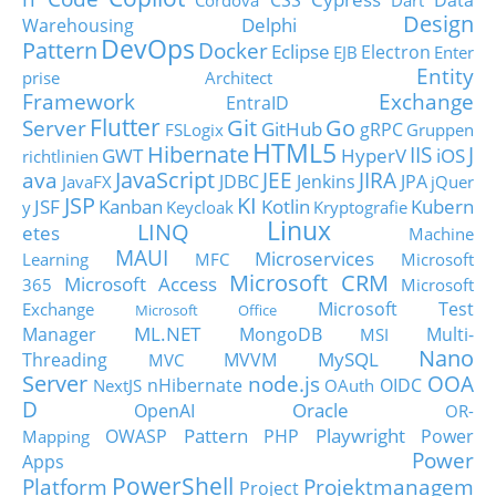
CSS
Data
Cordova
Dart
Design
Delphi
Warehousing
DevOps
Pattern
Docker
Eclipse
Electron
EJB
Enter
Entity
prise Architect
Framework
Exchange
EntraID
Flutter
Git
Go
Server
GitHub
gRPC
FSLogix
Gruppen
HTML5
Hibernate
IIS
J
GWT
HyperV
iOS
richtlinien
JavaScript
ava
JEE
JIRA
JDBC
Jenkins
JPA
JavaFX
jQuer
JSP
KI
JSF
Kanban
Kotlin
Kubern
y
Keycloak
Kryptografie
Linux
LINQ
etes
Machine
MAUI
Microservices
Learning
MFC
Microsoft
Microsoft CRM
Microsoft Access
365
Microsoft
Microsoft Test
Exchange
Microsoft Office
ML.NET
Manager
MongoDB
Multi-
MSI
Nano
MySQL
Threading
MVVM
MVC
Server
node.js
OOA
nHibernate
OIDC
NextJS
OAuth
D
Oracle
OpenAI
OR-
Pattern
Playwright
OWASP
PHP
Power
Mapping
Power
Apps
PowerShell
Platform
Projektmanagem
Project