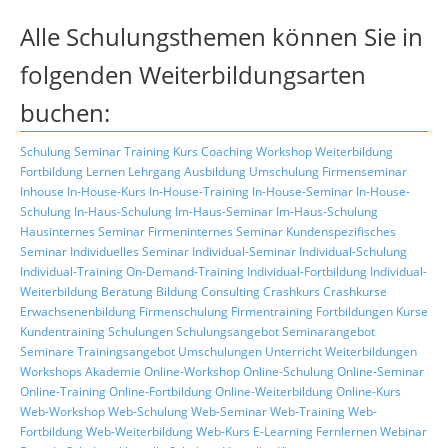
Alle Schulungsthemen können Sie in
folgenden Weiterbildungsarten
buchen:
Schulung
Seminar
Training
Kurs
Coaching
Workshop
Weiterbildung
Fortbildung
Lernen
Lehrgang
Ausbildung
Umschulung
Firmenseminar
Inhouse
In-House-Kurs
In-House-Training
In-House-Seminar
In-House-
Schulung
In-Haus-Schulung
Im-Haus-Seminar
Im-Haus-Schulung
Hausinternes Seminar
Firmeninternes Seminar
Kundenspezifisches
Seminar
Individuelles Seminar
Individual-Seminar
Individual-Schulung
Individual-Training
On-Demand-Training
Individual-Fortbildung
Individual-
Weiterbildung
Beratung
Bildung
Consulting
Crashkurs
Crashkurse
Erwachsenenbildung
Firmenschulung
Firmentraining
Fortbildungen
Kurse
Kundentraining
Schulungen
Schulungsangebot
Seminarangebot
Seminare
Trainingsangebot
Umschulungen
Unterricht
Weiterbildungen
Workshops
Akademie
Online-Workshop
Online-Schulung
Online-Seminar
Online-Training
Online-Fortbildung
Online-Weiterbildung
Online-Kurs
Web-Workshop
Web-Schulung
Web-Seminar
Web-Training
Web-
Fortbildung
Web-Weiterbildung
Web-Kurs
E-Learning
Fernlernen
Webinar