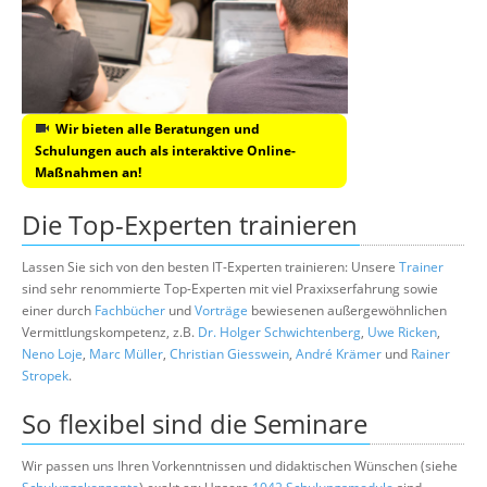
Wir bieten alle Beratungen und
Schulungen auch als interaktive Online-
Maßnahmen an!
Die Top-Experten trainieren
Lassen Sie sich von den besten IT-Experten trainieren: Unsere
Trainer
sind sehr renommierte Top-Experten mit viel Praxixserfahrung sowie
einer durch
Fachbücher
und
Vorträge
bewiesenen außergewöhnlichen
Vermittlungskompetenz, z.B.
Dr. Holger Schwichtenberg
,
Uwe Ricken
,
Neno Loje
,
Marc Müller
,
Christian Giesswein
,
André Krämer
und
Rainer
Stropek
.
So flexibel sind die Seminare
Wir passen uns Ihren Vorkenntnissen und didaktischen Wünschen (siehe