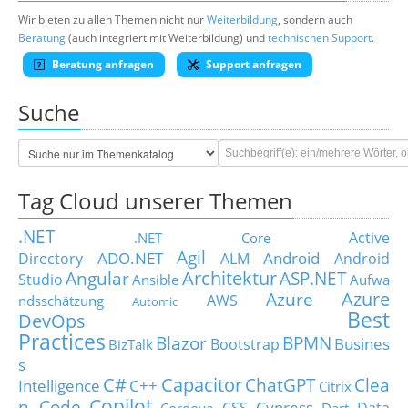
Wir bieten zu allen Themen nicht nur
Weiterbildung
, sondern auch
Beratung
(auch integriert mit Weiterbildung) und
technischen Support
.
Beratung anfragen
Support anfragen
Suche
Tag Cloud unserer Themen
.NET
Active
.NET Core
Agil
ADO.NET
Android
Directory
ALM
Android
Architektur
Angular
ASP.NET
Studio
Ansible
Aufwa
Azure
Azure
AWS
ndsschätzung
Automic
Best
DevOps
Practices
Blazor
BPMN
Busines
Bootstrap
BizTalk
s
C#
Capacitor
ChatGPT
Clea
Intelligence
C++
Citrix
Copilot
n Code
Cypress