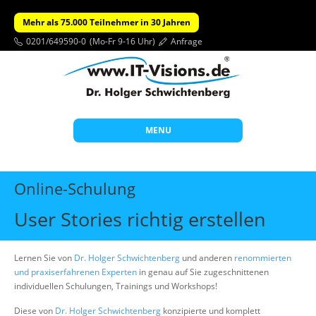
Mehr als 75.000 Teilnehmer in 30 Jahren
0201/649590-0
(Mo-Fr 9-16 Uhr)
Anfrage
MENU
Start
Online-Schulung
Themen
User Stories richtig erstellen
Beratung
Individuelle Schulungen
Lernen Sie von
Dr. Holger Schwichtenberg
und anderen
renommierten
und praxiserfahrenen Experten
in genau auf Sie zugeschnittenen
Offene Seminare
individuellen Schulungen, Trainings und Workshops!
Wissen
Diese von
Dr. Holger Schwichtenberg
konzipierte und komplett