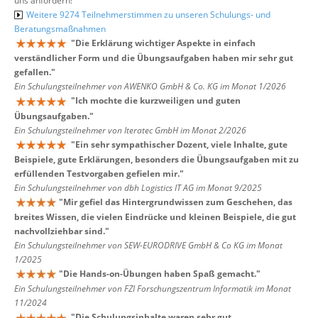
uns anfordern!
Weitere 9274 Teilnehmerstimmen zu unseren Schulungs- und
Beratungsmaßnahmen
"
Die Erklärung wichtiger Aspekte in einfach
verständlicher Form und die Übungsaufgaben haben mir sehr gut
gefallen.
"
Ein Schulungsteilnehmer von AWENKO GmbH & Co. KG im Monat 1/2026
"
Ich mochte die kurzweiligen und guten
Übungsaufgaben.
"
Ein Schulungsteilnehmer von Iteratec GmbH im Monat 2/2026
"
Ein sehr sympathischer Dozent, viele Inhalte, gute
Beispiele, gute Erklärungen, besonders die Übungsaufgaben mit zu
erfüllenden Testvorgaben gefielen mir.
"
Ein Schulungsteilnehmer von dbh Logistics IT AG im Monat 9/2025
"
Mir gefiel das Hintergrundwissen zum Geschehen, das
breites Wissen, die vielen Eindrücke und kleinen Beispiele, die gut
nachvollziehbar sind.
"
Ein Schulungsteilnehmer von SEW-EURODRIVE GmbH & Co KG im Monat
1/2025
"
Die Hands-on-Übungen haben Spaß gemacht.
"
Ein Schulungsteilnehmer von FZI Forschungszentrum Informatik im Monat
11/2024
"
Die Schulungsinhalte waren sehr gut