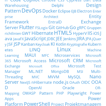
CSS
Data
Cordova
Dart
Design
Delphi
Warehousing
DevOps
Pattern
Docker
Eclipse
Electron
EJB
Enter
Entity
prise Architect
Framework
Exchange
EntraID
Flutter
Git
Go
Server
GitHub
gRPC
FSLogix
Gruppen
HTML5
Hibernate
IIS
J
GWT
HyperV
iOS
richtlinien
JavaScript
ava
JEE
JIRA
JDBC
Jenkins
JPA
JavaFX
jQuer
JSP
KI
JSF
Kanban
Kotlin
Kubern
y
Keycloak
Kryptografie
Linux
LINQ
etes
Machine
MAUI
Microservices
Learning
MFC
Microsoft
Microsoft CRM
Microsoft Access
365
Microsoft
Microsoft Test
Exchange
Microsoft Office
ML.NET
Manager
MongoDB
Multi-
MSI
Nano
MySQL
Threading
MVVM
MVC
Server
node.js
OOA
nHibernate
OIDC
NextJS
OAuth
D
Oracle
OpenAI
OR-
Pattern
Playwright
OWASP
PHP
Power
Mapping
Power
Apps
PowerShell
Platform
Projektmanagem
Project