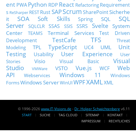
ent
Python
React
PWA
RDP
Requirement
Refactoring
Scrum
SAP
Sicherhe
s
Rust
SharePoint
REST
ReSharper
SOA
SQL
Soft Skills
it
SQL
Spring
Server
Svelte
System
SSAS
SSRS
SQLCLR
SSIS
Center
Terminal Services
Test Driven
TEAMS
TFS
TestCafe
Development
Threat
TypeScript
Unit
TPL
UML
UC4
Modeling
Testing
User Experience
Usability
User
Visual
Visio
Visual Basic
Stories
Studio
Vue.js
Web
VSTO
WCF
VMWare
API
Windows 11
Webservices
Windows
XAML
WPF
Windows Server
XML
Forms
WinUI
© 1996-2026
www.IT-Visions.de
-
Dr. Holger Schwichtenberg
v6.11
START
SUCHE
TAG CLOUD
SITEMAP
KONTAKT
IMPRESSUM
RECHTLICHES