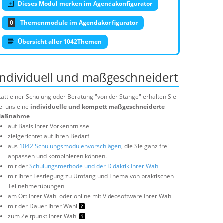
Dieses Modul merken im Agendakonfigurator
0
Themenmodule im Agendakonfigurator
Übersicht aller 1042Themen
Individuell und maßgeschneidert
tatt einer Schulung oder Beratung "von der Stange" erhalten Sie
ei uns eine
individuelle und kompett maßgeschneiderte
aßnahme
auf Basis Ihrer Vorkenntnisse
zielgerichtet auf Ihren Bedarf
aus
1042 Schulungsmodulenvorschlägen
, die Sie ganz frei
anpassen und kombinieren können.
mit der
Schulungsmethode und der Didaktik Ihrer Wahl
mit Ihrer Festlegung zu Umfang und Thema von praktischen
Teilnehmerübungen
am Ort Ihrer Wahl oder online mit Videosoftware Ihrer Wahl
mit der Dauer Ihrer Wahl
zum Zeitpunkt Ihrer Wahl