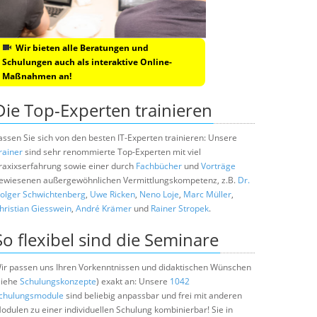
Wir bieten alle Beratungen und
Schulungen auch als interaktive Online-
Maßnahmen an!
Die Top-Experten trainieren
assen Sie sich von den besten IT-Experten trainieren: Unsere
rainer
sind sehr renommierte Top-Experten mit viel
raxixserfahrung sowie einer durch
Fachbücher
und
Vorträge
ewiesenen außergewöhnlichen Vermittlungskompetenz, z.B.
Dr.
olger Schwichtenberg
,
Uwe Ricken
,
Neno Loje
,
Marc Müller
,
hristian Giesswein
,
André Krämer
und
Rainer Stropek
.
So flexibel sind die Seminare
ir passen uns Ihren Vorkenntnissen und didaktischen Wünschen
siehe
Schulungskonzepte
) exakt an: Unsere
1042
chulungsmodule
sind beliebig anpassbar und frei mit anderen
odulen zu einer individuellen Schulung kombinierbar! Sie in