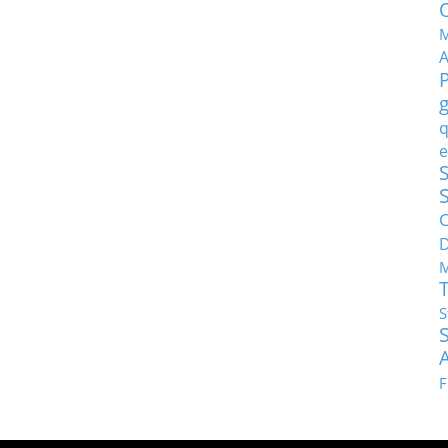
M
q
e
S
C
M
S
F