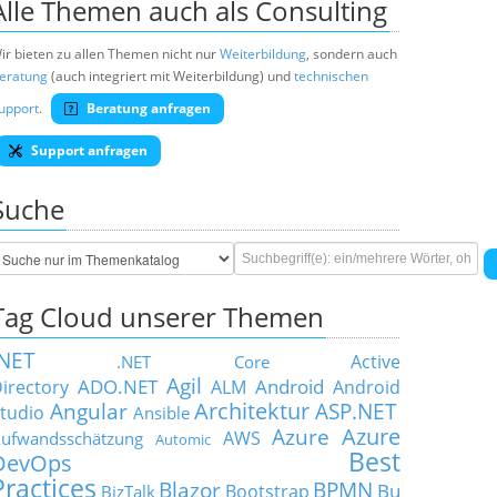
Alle Themen auch als Consulting
ir bieten zu allen Themen nicht nur
Weiterbildung
, sondern auch
eratung
(auch integriert mit Weiterbildung) und
technischen
upport
.
Beratung anfragen
Support anfragen
Suche
Tag Cloud unserer Themen
.NET
Active
.NET Core
Agil
ADO.NET
Android
irectory
ALM
Android
Architektur
Angular
ASP.NET
tudio
Ansible
Azure
Azure
AWS
ufwandsschätzung
Automic
Best
DevOps
Practices
Blazor
BPMN
Bu
Bootstrap
BizTalk