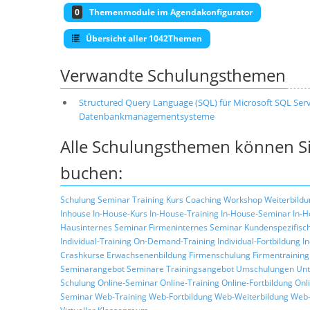
0
Themenmodule im Agendakonfigurator
Übersicht aller 1042Themen
Verwandte Schulungsthemen
Structured Query Language (SQL) für Microsoft SQL Serv
Datenbankmanagementsysteme
Alle Schulungsthemen können Si
buchen:
Schulung
Seminar
Training
Kurs
Coaching
Workshop
Weiterbildu
Inhouse
In-House-Kurs
In-House-Training
In-House-Seminar
In-H
Hausinternes Seminar
Firmeninternes Seminar
Kundenspezifisc
Individual-Training
On-Demand-Training
Individual-Fortbildung
I
Crashkurse
Erwachsenenbildung
Firmenschulung
Firmentraining
Seminarangebot
Seminare
Trainingsangebot
Umschulungen
Unt
Schulung
Online-Seminar
Online-Training
Online-Fortbildung
Onl
Seminar
Web-Training
Web-Fortbildung
Web-Weiterbildung
Web-