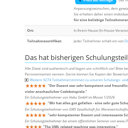
Preis auf Anfrage
Der Pr
Anpassungswünschen, dem gewüns
Sie erhalten daher einen iindvidue
für eine beliebige Teilnehmera
Ort:
In Ihrem Hause (In-House-Veranst
Teilnahmezertifikat:
Jeder Teilnehmer erhält ein von
Dr
Das hat bisherigen Schulungstei
Alle Zitate sind authentisch und liegen uns schriftlich vor! Bitt
Personennamen nennen. Gerne können Sie Kopien der Bewertung
Weitere 9274 Teilnehmerstimmen zu unseren Schulungs- u
"
Der Dozent war sehr kompetent und freundlich
vieler anschaulicher Codebeispiele.
"
Ein Schulungsteilnehmer von Hako GmbH im Monat 1/2026
"
Mir hat alles gut gefallen - eine sehr gute Sch
Ein Schulungsteilnehmer von GWS Gesellschaft für Warenwirtschaf
"
sehr kompetenter Dozent und interessante S
Ein Schulungsteilnehmer bei einem öffentlichen Seminar von www.I
"
The UML related teaching was interesting.
"