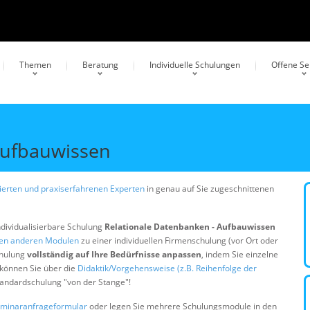
Themen
Beratung
Individuelle Schulungen
Offene S
Aufbauwissen
erten und praxiserfahrenen Experten
in genau auf Sie zugeschnittenen
ndividualisierbare Schulung
Relationale Datenbanken - Aufbauwissen
gen anderen Modulen
zu einer individuellen Firmenschulung (vor Ort oder
chulung
vollständig auf Ihre Bedürfnisse anpassen
, indem Sie einzelne
 können Sie über die
Didaktik/Vorgehensweise (z.B. Reihenfolge der
Standardschulung "von der Stange"!
minaranfrageformular
oder legen Sie mehrere Schulungsmodule in den