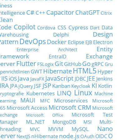
iness
C#
Capacitor
ChatGPT
ntelligence
C++
Citrix
Clean
Copilot
Code
Cypress
CSS
Data
Cordova
Dart
Design
Delphi
Warehousing
DevOps
Pattern
Docker
Eclipse
Electron
EJB
Entity
Enterprise Architect
Framework
Exchange
EntraID
Flutter
Git
Go
Server
GitHub
gRPC
FSLogix
Gru
HTML5
Hibernate
GWT
Hyper
penrichtlinien
JavaScript
IIS
Java
JEE
V
iOS
JDBC
Jenkins
JavaFX
JSP
KI
JIRA
JSF
Kanban
Kotlin
JPA
jQuery
Keycloak
Linux
LINQ
Kubernetes
ryptografie
Machine
MAUI
Microservices
earning
MFC
Microsoft
Microsoft CRM
Microsoft Access
65
Microsoft
Microsoft Test
xchange
Microsoft Office
ML.NET
Manager
MongoDB
Multi-
MSI
Nano
MySQL
hreading
MVVM
MVC
Server
node.js
O
nHibernate
OIDC
NextJS
OAuth