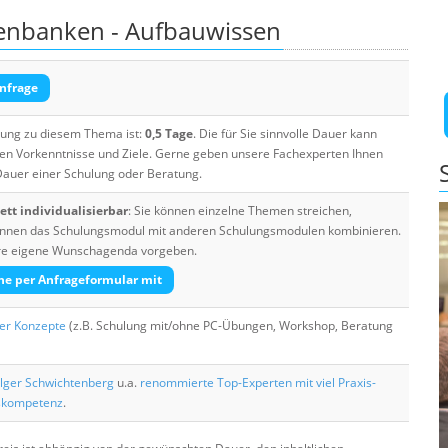
tenbanken - Aufbauwissen
nfrage
ulung zu diesem Thema ist:
0,5 Tage
. Die für Sie sinnvolle Dauer kann
ten Vorkenntnisse und Ziele. Gerne geben unsere Fachexperten Ihnen
 Dauer einer Schulung oder Beratung.
tt individualisierbar
: Sie können einzelne Themen streichen,
 können das Schulungsmodul mit anderen Schulungsmodulen kombinieren.
Ihre eigene Wunschagenda vorgeben.
he per Anfrageformular mit
her Konzepte
(z.B. Schulung mit/ohne PC-Übungen, Workshop, Beratung
lger Schwichtenberg
u.a.
renommierte Top-Experten mit viel Praxis-
skompetenz
.