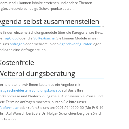
edem Modul können Inhalte streichen und andere Themen
rgänzen sowie beliebige Schwerpunkte setzen!
Agenda selbst zusammenstellen
ie finden einzelne Schulungsmodule über die Kategorieliste links,
ie
TagCloud
oder die
Volltextsuche
. Sie können Module einzeln
ei uns
anfragen
oder mehrere in den
Agendakonfigurator
legen
nd dann eine Anfrage stellen.
Kostenfreie
Weiterbildungsberatung
erne erstellen wir Ihnen kostenlos ein Angebot mit
aßgeschneidertem Schulungskonzept
auf Basis Ihrer
orkenntnisse und Weiterbildungsziele. Auch wenn Sie Preise und
reie Termine anfragen möchten, nutzen Sie bitte unser
ebformular
oder rufen Sie uns an: 0201 / 649590-50 (Mo-Fr 9-16
hr). Auf Wunsch berät Sie Dr. Holger Schwichtenberg persönlich
m Telefon!