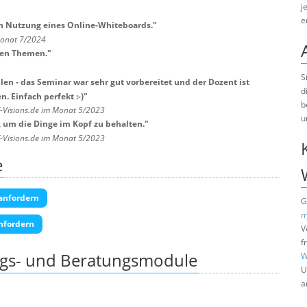
j
e
ch Nutzung eines Online-Whiteboards.
"
Monat 7/2024
len Themen.
"
S
allen - das Seminar war sehr gut vorbereitet und der Dozent ist
d
. Einfach perfekt :-)
"
b
T-Visions.de im Monat 5/2023
u
, um die Dinge im Kopf zu behalten.
"
T-Visions.de im Monat 5/2023
e
anfordern
G
m
nfordern
V
f
ngs- und Beratungsmodule
W
U
a