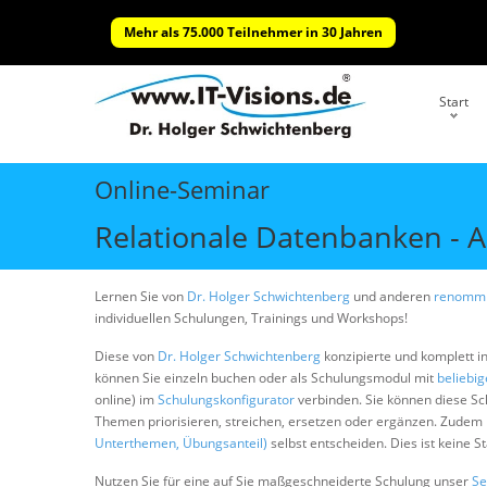
Mehr als 75.000 Teilnehmer in 30 Jahren
Start
Online-Seminar
Relationale Datenbanken - 
Lernen Sie von
Dr. Holger Schwichtenberg
und anderen
renommi
individuellen Schulungen, Trainings und Workshops!
Diese von
Dr. Holger Schwichtenberg
konzipierte und komplett i
können Sie einzeln buchen oder als Schulungsmodul mit
beliebi
online) im
Schulungskonfigurator
verbinden. Sie können diese S
Themen priorisieren, streichen, ersetzen oder ergänzen. Zudem
Unterthemen, Übungsanteil)
selbst entscheiden. Dies ist keine 
Nutzen Sie für eine auf Sie maßgeschneiderte Schulung unser
Se