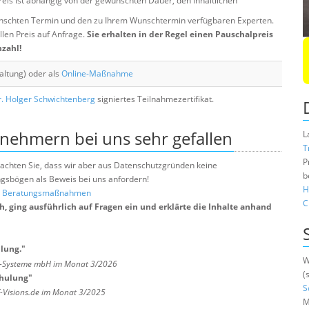
eis ist abhängig von der gewünschten Dauer, den inhaltlichen
chten Termin und den zu Ihrem Wunschtermin verfügbaren Experten.
llen Preis auf Anfrage.
Sie erhalten in der Regel einen Pauschalpreis
nzahl!
altung) oder als
Online-Maßnahme
. Holger Schwichtenberg
signiertes Teilnahmezertifikat.
lnehmern bei uns sehr gefallen
L
T
P
e beachten Sie, dass wir aber aus Datenschutzgründen keine
b
sbögen als Beweis bei uns anfordern!
H
nd Beratungsmaßnahmen
C
, ging ausführlich auf Fragen ein und erklärte die Inhalte anhand
ulung.
"
W
ts-Systeme mbH im Monat 3/2026
(
chulung
"
S
T-Visions.de im Monat 3/2025
M