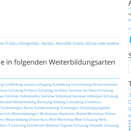
W
B
S
er (T-SQL), PostgreSQL, MySQL, MariaDB, Oracle, SQLite oder andere
e in folgenden Weiterbildungsarten
ng
Fortbildung
Lernen
Lehrgang
Ausbildung
Umschulung
Firmenseminar
ouse-Schulung
In-Haus-Schulung
Im-Haus-Seminar
Im-Haus-Schulung
hes Seminar
Individuelles Seminar
Individual-Seminar
Individual-Schulung
D
ndividual-Weiterbildung
Beratung
Bildung
Consulting
Crashkurs
Fortbildungen
Kurse
Kundentraining
Schulungen
Schulungsangebot
S
erricht
Weiterbildungen
Workshops
Akademie
Online-Workshop
Online-
A
ine-Weiterbildung
Online-Kurs
Web-Workshop
Web-Schulung
Web-
Kurs
E-Learning
Fernlernen
Webinar
Digitale Schulung
Virtuelle Schulung