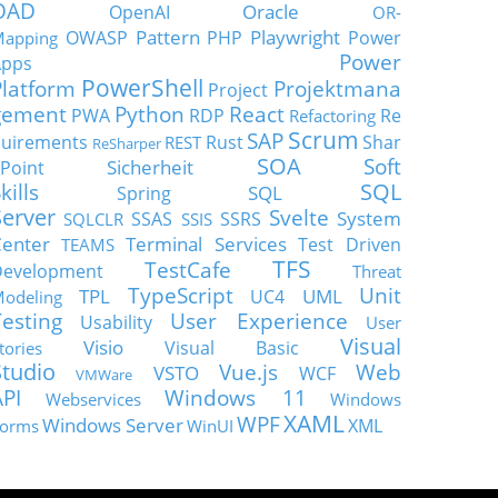
OAD
Oracle
OpenAI
OR-
Pattern
Playwright
OWASP
PHP
Power
apping
Power
Apps
PowerShell
Platform
Projektmana
Project
gement
Python
React
PWA
RDP
Re
Refactoring
Scrum
SAP
uirements
Rust
Shar
REST
ReSharper
SOA
Soft
Sicherheit
Point
SQL
kills
SQL
Spring
Server
Svelte
System
SSAS
SSRS
SQLCLR
SSIS
enter
Terminal Services
Test Driven
TEAMS
TFS
TestCafe
Development
Threat
TypeScript
Unit
TPL
UML
UC4
odeling
Testing
User Experience
Usability
User
Visual
Visio
Visual Basic
tories
Studio
Vue.js
Web
VSTO
WCF
VMWare
API
Windows 11
Webservices
Windows
XAML
WPF
Windows Server
XML
orms
WinUI