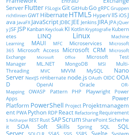
Framework
Exchange
EntraID
Flutter
Git
Go
Server
GitHub
gRPC
FSLogix
Gruppen
HTML5
Hibernate
IIS
J
GWT
HyperV
iOS
richtlinien
JavaScript
ava
JEE
JIRA
JDBC
Jenkins
JPA
JavaFX
jQuer
JSP
KI
JSF
Kanban
Kotlin
Kubern
y
Keycloak
Kryptografie
Linux
LINQ
etes
Machine
MAUI
Microservices
Learning
MFC
Microsoft
Microsoft CRM
Microsoft Access
365
Microsoft
Microsoft Test
Exchange
Microsoft Office
ML.NET
Manager
MongoDB
Multi-
MSI
Nano
MySQL
Threading
MVVM
MVC
Server
node.js
OOA
nHibernate
OIDC
NextJS
OAuth
D
Oracle
OpenAI
OR-
Pattern
Playwright
OWASP
PHP
Power
Mapping
Power
Apps
PowerShell
Platform
Projektmanagem
Project
ent
Python
React
PWA
RDP
Requirement
Refactoring
Scrum
SAP
Sicherhe
s
Rust
SharePoint
REST
ReSharper
SOA
SQL
Soft Skills
it
SQL
Spring
Server
Svelte
System
SSAS
SSRS
SQLCLR
SSIS