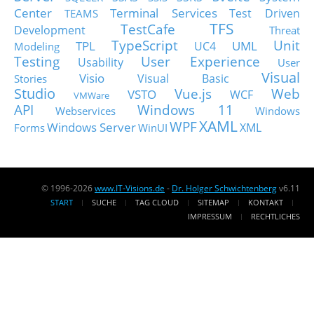
Center
Terminal Services
Test Driven
TEAMS
TFS
TestCafe
Development
Threat
TypeScript
Unit
TPL
UML
UC4
Modeling
Testing
User Experience
Usability
User
Visual
Visio
Visual Basic
Stories
Studio
Vue.js
Web
VSTO
WCF
VMWare
API
Windows 11
Webservices
Windows
XAML
WPF
Windows Server
XML
Forms
WinUI
© 1996-2026
www.IT-Visions.de
-
Dr. Holger Schwichtenberg
v6.11
START
SUCHE
TAG CLOUD
SITEMAP
KONTAKT
IMPRESSUM
RECHTLICHES