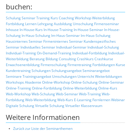
buchen:
Schulung
Seminar
Training
Kurs
Coaching
Workshop
Weiterbildung
Fortbildung
Lernen
Lehrgang
Ausbildung
Umschulung
Firmenseminar
Inhouse
In-House-Kurs
In-House-Training
In-House-Seminar
In-House-
Schulung
In-Haus-Schulung
Im-Haus-Seminar
Im-Haus-Schulung
Hausinternes Seminar
Firmeninternes Seminar
Kundenspezifisches
Seminar
Individuelles Seminar
Individual-Seminar
Individual-Schulung
Individual-Training
On-Demand-Training
Individual-Fortbildung
Individual-
Weiterbildung
Beratung
Bildung
Consulting
Crashkurs
Crashkurse
Erwachsenenbildung
Firmenschulung
Firmentraining
Fortbildungen
Kurse
Kundentraining
Schulungen
Schulungsangebot
Seminarangebot
Seminare
Trainingsangebot
Umschulungen
Unterricht
Weiterbildungen
Workshops
Akademie
Online-Workshop
Online-Schulung
Online-Seminar
Online-Training
Online-Fortbildung
Online-Weiterbildung
Online-Kurs
Web-Workshop
Web-Schulung
Web-Seminar
Web-Training
Web-
Fortbildung
Web-Weiterbildung
Web-Kurs
E-Learning
Fernlernen
Webinar
Digitale Schulung
Virtuelle Schulung
Virtueller Klassenraum
Weitere Informationen
Zurück zur Liste der Seminarthemen