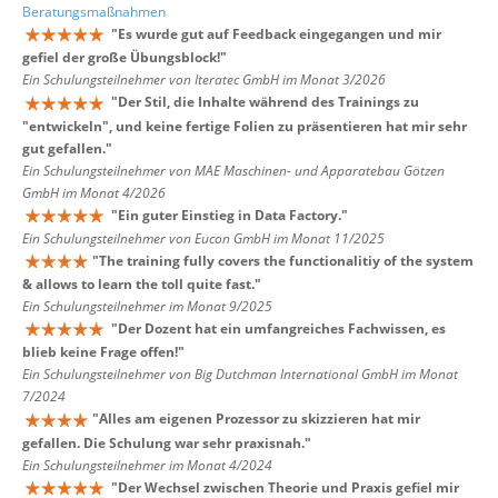
Beratungsmaßnahmen
"
Es wurde gut auf Feedback eingegangen und mir
gefiel der große Übungsblock!
"
Ein Schulungsteilnehmer von Iteratec GmbH im Monat 3/2026
"
Der Stil, die Inhalte während des Trainings zu
"entwickeln", und keine fertige Folien zu präsentieren hat mir sehr
gut gefallen.
"
Ein Schulungsteilnehmer von MAE Maschinen- und Apparatebau Götzen
GmbH im Monat 4/2026
"
Ein guter Einstieg in Data Factory.
"
Ein Schulungsteilnehmer von Eucon GmbH im Monat 11/2025
"
The training fully covers the functionalitiy of the system
& allows to learn the toll quite fast.
"
Ein Schulungsteilnehmer im Monat 9/2025
"
Der Dozent hat ein umfangreiches Fachwissen, es
blieb keine Frage offen!
"
Ein Schulungsteilnehmer von Big Dutchman International GmbH im Monat
7/2024
"
Alles am eigenen Prozessor zu skizzieren hat mir
gefallen. Die Schulung war sehr praxisnah.
"
Ein Schulungsteilnehmer im Monat 4/2024
"
Der Wechsel zwischen Theorie und Praxis gefiel mir