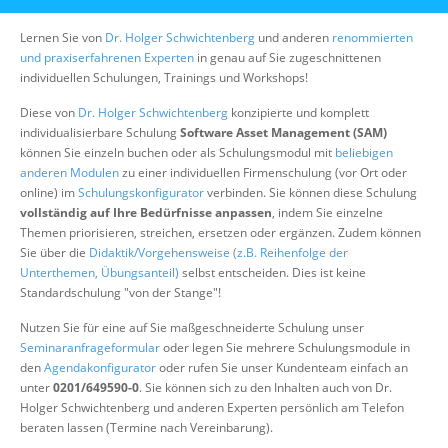
Über uns
Lernen Sie von
Dr. Holger Schwichtenberg
und anderen
renommierten
Suche
und praxiserfahrenen Experten
in genau auf Sie zugeschnittenen
individuellen Schulungen, Trainings und Workshops!
Diese von
Dr. Holger Schwichtenberg
konzipierte und komplett
individualisierbare Schulung
Software Asset Management (SAM)
können Sie einzeln buchen oder als Schulungsmodul mit
beliebigen
anderen Modulen
zu einer individuellen Firmenschulung (vor Ort oder
online) im
Schulungskonfigurator
verbinden. Sie können diese Schulung
vollständig auf Ihre Bedürfnisse anpassen
, indem Sie einzelne
Themen priorisieren, streichen, ersetzen oder ergänzen. Zudem können
Sie über die
Didaktik/Vorgehensweise (z.B. Reihenfolge der
Unterthemen, Übungsanteil)
selbst entscheiden. Dies ist keine
Standardschulung "von der Stange"!
Nutzen Sie für eine auf Sie maßgeschneiderte Schulung unser
Seminaranfrageformular
oder legen Sie mehrere Schulungsmodule in
den
Agendakonfigurator
oder rufen Sie unser Kundenteam einfach an
unter
0201/649590-0
. Sie können sich zu den Inhalten auch von Dr.
Holger Schwichtenberg und anderen Experten persönlich am Telefon
beraten lassen (Termine nach Vereinbarung).