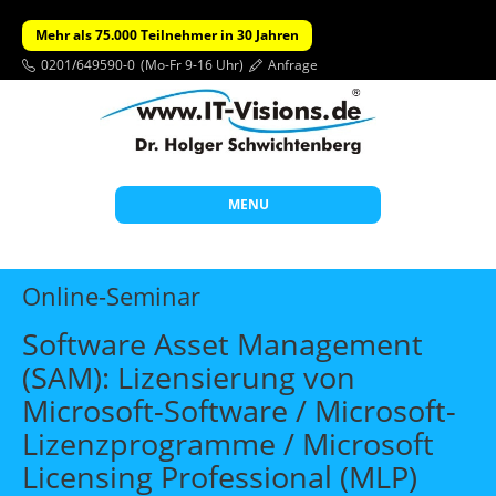
Mehr als 75.000 Teilnehmer in 30 Jahren
0201/649590-0
(Mo-Fr 9-16 Uhr)
Anfrage
MENU
Start
Online-Seminar
Themen
Software Asset Management
Beratung
(SAM): Lizensierung von
Individuelle Schulungen
Microsoft-Software / Microsoft-
Offene Seminare
Lizenzprogramme / Microsoft
Licensing Professional (MLP)
Wissen