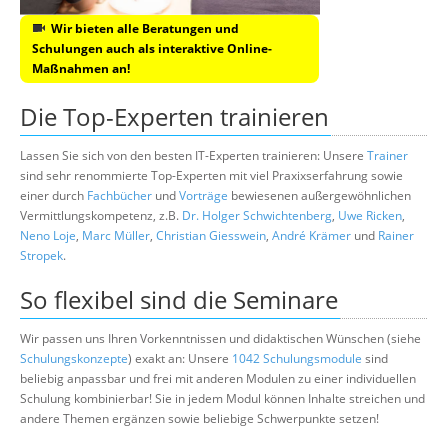
Wir bieten alle Beratungen und
Schulungen auch als interaktive Online-
Maßnahmen an!
Die Top-Experten trainieren
Lassen Sie sich von den besten IT-Experten trainieren: Unsere
Trainer
sind sehr renommierte Top-Experten mit viel Praxixserfahrung sowie
einer durch
Fachbücher
und
Vorträge
bewiesenen außergewöhnlichen
Vermittlungskompetenz, z.B.
Dr. Holger Schwichtenberg
,
Uwe Ricken
,
Neno Loje
,
Marc Müller
,
Christian Giesswein
,
André Krämer
und
Rainer
Stropek
.
So flexibel sind die Seminare
Wir passen uns Ihren Vorkenntnissen und didaktischen Wünschen (siehe
Schulungskonzepte
) exakt an: Unsere
1042 Schulungsmodule
sind
beliebig anpassbar und frei mit anderen Modulen zu einer individuellen
Schulung kombinierbar! Sie in jedem Modul können Inhalte streichen und
andere Themen ergänzen sowie beliebige Schwerpunkte setzen!