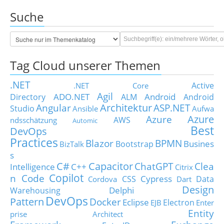
Suche
Tag Cloud unserer Themen
.NET
Active
.NET Core
Agil
ADO.NET
Android
Directory
ALM
Android
Architektur
Angular
ASP.NET
Studio
Ansible
Aufwa
Azure
Azure
AWS
ndsschätzung
Automic
Best
DevOps
Practices
Blazor
BPMN
Busines
Bootstrap
BizTalk
s
C#
Capacitor
ChatGPT
Clea
Intelligence
C++
Citrix
Copilot
n Code
Cypress
CSS
Data
Cordova
Dart
Design
Delphi
Warehousing
DevOps
Pattern
Docker
Eclipse
Electron
EJB
Enter
Entity
prise Architect