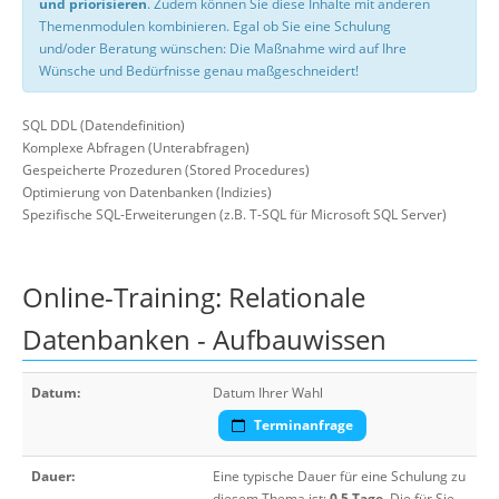
und priorisieren
. Zudem können Sie diese Inhalte mit anderen
Themenmodulen kombinieren. Egal ob Sie eine Schulung
und/oder Beratung wünschen: Die Maßnahme wird auf Ihre
Wünsche und Bedürfnisse genau maßgeschneidert!
SQL DDL (Datendefinition)
Komplexe Abfragen (Unterabfragen)
Gespeicherte Prozeduren (Stored Procedures)
Optimierung von Datenbanken (Indizies)
Spezifische SQL-Erweiterungen (z.B. T-SQL für Microsoft SQL Server)
Online-Training: Relationale
Datenbanken - Aufbauwissen
Datum:
Datum Ihrer Wahl
Terminanfrage
Dauer:
Eine typische Dauer für eine Schulung zu
diesem Thema ist:
0,5 Tage
. Die für Sie