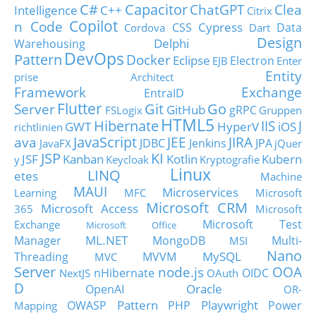
C#
Capacitor
ChatGPT
Clea
Intelligence
C++
Citrix
Copilot
n Code
Cypress
CSS
Data
Cordova
Dart
Design
Delphi
Warehousing
DevOps
Pattern
Docker
Eclipse
Electron
EJB
Enter
Entity
prise Architect
Framework
Exchange
EntraID
Flutter
Git
Go
Server
GitHub
gRPC
FSLogix
Gruppen
HTML5
Hibernate
IIS
J
GWT
HyperV
iOS
richtlinien
JavaScript
ava
JEE
JIRA
JDBC
Jenkins
JPA
JavaFX
jQuer
JSP
KI
JSF
Kanban
Kotlin
Kubern
y
Keycloak
Kryptografie
Linux
LINQ
etes
Machine
MAUI
Microservices
Learning
MFC
Microsoft
Microsoft CRM
Microsoft Access
365
Microsoft
Microsoft Test
Exchange
Microsoft Office
ML.NET
Manager
MongoDB
Multi-
MSI
Nano
MySQL
Threading
MVVM
MVC
Server
node.js
OOA
nHibernate
OIDC
NextJS
OAuth
D
Oracle
OpenAI
OR-
Pattern
Playwright
OWASP
PHP
Power
Mapping