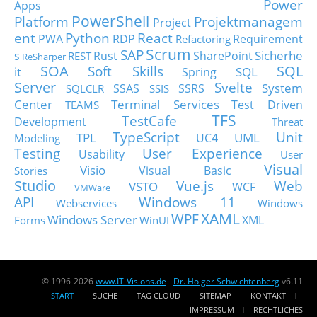
Power
Apps
PowerShell
Platform
Projektmanagem
Project
ent
Python
React
PWA
RDP
Requirement
Refactoring
Scrum
SAP
Sicherhe
s
Rust
SharePoint
REST
ReSharper
SOA
SQL
Soft Skills
it
SQL
Spring
Server
Svelte
System
SSAS
SSRS
SQLCLR
SSIS
Center
Terminal Services
Test Driven
TEAMS
TFS
TestCafe
Development
Threat
TypeScript
Unit
TPL
UML
UC4
Modeling
Testing
User Experience
Usability
User
Visual
Visio
Visual Basic
Stories
Studio
Vue.js
Web
VSTO
WCF
VMWare
API
Windows 11
Webservices
Windows
XAML
WPF
Windows Server
XML
Forms
WinUI
© 1996-2026
www.IT-Visions.de
-
Dr. Holger Schwichtenberg
v6.11
START
SUCHE
TAG CLOUD
SITEMAP
KONTAKT
IMPRESSUM
RECHTLICHES