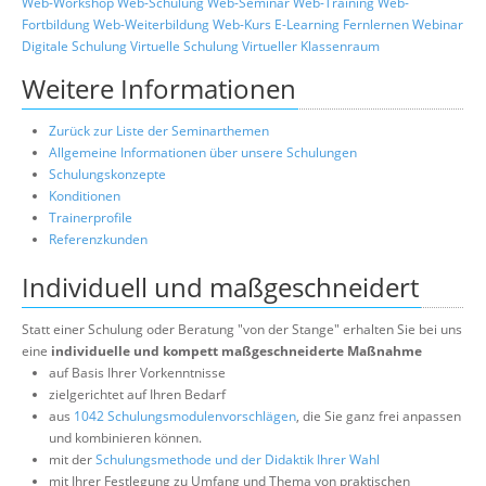
Web-Workshop
Web-Schulung
Web-Seminar
Web-Training
Web-
Fortbildung
Web-Weiterbildung
Web-Kurs
E-Learning
Fernlernen
Webinar
Digitale Schulung
Virtuelle Schulung
Virtueller Klassenraum
Weitere Informationen
Zurück zur Liste der Seminarthemen
Allgemeine Informationen über unsere Schulungen
Schulungskonzepte
Konditionen
Trainerprofile
Referenzkunden
Individuell und maßgeschneidert
Statt einer Schulung oder Beratung "von der Stange" erhalten Sie bei uns
eine
individuelle und kompett maßgeschneiderte Maßnahme
auf Basis Ihrer Vorkenntnisse
zielgerichtet auf Ihren Bedarf
aus
1042 Schulungsmodulenvorschlägen
, die Sie ganz frei anpassen
und kombinieren können.
mit der
Schulungsmethode und der Didaktik Ihrer Wahl
mit Ihrer Festlegung zu Umfang und Thema von praktischen