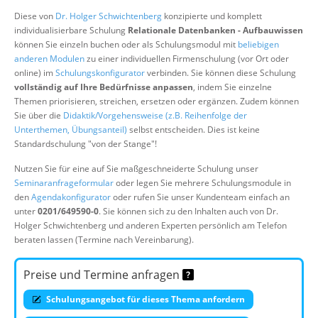
Über uns
Diese von
Dr. Holger Schwichtenberg
konzipierte und komplett
individualisierbare Schulung
Relationale Datenbanken - Aufbauwissen
Suche
können Sie einzeln buchen oder als Schulungsmodul mit
beliebigen
anderen Modulen
zu einer individuellen Firmenschulung (vor Ort oder
online) im
Schulungskonfigurator
verbinden. Sie können diese Schulung
vollständig auf Ihre Bedürfnisse anpassen
, indem Sie einzelne
Themen priorisieren, streichen, ersetzen oder ergänzen. Zudem können
Sie über die
Didaktik/Vorgehensweise (z.B. Reihenfolge der
Unterthemen, Übungsanteil)
selbst entscheiden. Dies ist keine
Standardschulung "von der Stange"!
Nutzen Sie für eine auf Sie maßgeschneiderte Schulung unser
Seminaranfrageformular
oder legen Sie mehrere Schulungsmodule in
den
Agendakonfigurator
oder rufen Sie unser Kundenteam einfach an
unter
0201/649590-0
. Sie können sich zu den Inhalten auch von Dr.
Holger Schwichtenberg und anderen Experten persönlich am Telefon
beraten lassen (Termine nach Vereinbarung).
Preise und Termine anfragen
Schulungsangebot für dieses Thema anfordern