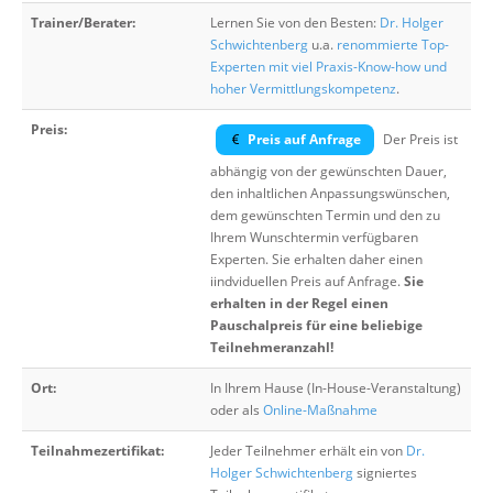
Trainer/Berater:
Lernen Sie von den Besten:
Dr. Holger
Schwichtenberg
u.a.
renommierte Top-
Experten mit viel Praxis-Know-how und
hoher Vermittlungskompetenz
.
Preis:
Preis auf Anfrage
Der Preis ist
abhängig von der gewünschten Dauer,
den inhaltlichen Anpassungswünschen,
dem gewünschten Termin und den zu
Ihrem Wunschtermin verfügbaren
Experten. Sie erhalten daher einen
iindviduellen Preis auf Anfrage.
Sie
erhalten in der Regel einen
Pauschalpreis für eine beliebige
Teilnehmeranzahl!
Ort:
In Ihrem Hause (In-House-Veranstaltung)
oder als
Online-Maßnahme
Teilnahmezertifikat:
Jeder Teilnehmer erhält ein von
Dr.
Holger Schwichtenberg
signiertes