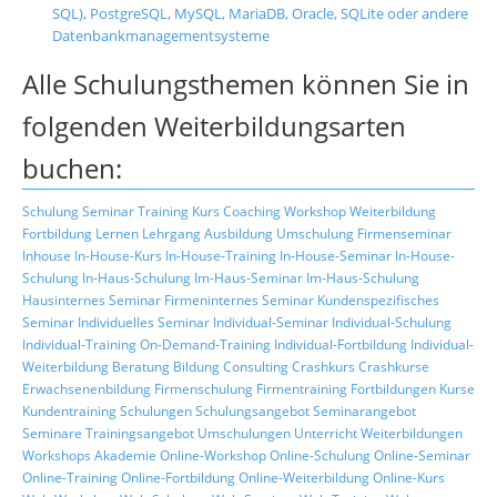
SQL), PostgreSQL, MySQL, MariaDB, Oracle, SQLite oder andere
Datenbankmanagementsysteme
Alle Schulungsthemen können Sie in
folgenden Weiterbildungsarten
buchen:
Schulung
Seminar
Training
Kurs
Coaching
Workshop
Weiterbildung
Fortbildung
Lernen
Lehrgang
Ausbildung
Umschulung
Firmenseminar
Inhouse
In-House-Kurs
In-House-Training
In-House-Seminar
In-House-
Schulung
In-Haus-Schulung
Im-Haus-Seminar
Im-Haus-Schulung
Hausinternes Seminar
Firmeninternes Seminar
Kundenspezifisches
Seminar
Individuelles Seminar
Individual-Seminar
Individual-Schulung
Individual-Training
On-Demand-Training
Individual-Fortbildung
Individual-
Weiterbildung
Beratung
Bildung
Consulting
Crashkurs
Crashkurse
Erwachsenenbildung
Firmenschulung
Firmentraining
Fortbildungen
Kurse
Kundentraining
Schulungen
Schulungsangebot
Seminarangebot
Seminare
Trainingsangebot
Umschulungen
Unterricht
Weiterbildungen
Workshops
Akademie
Online-Workshop
Online-Schulung
Online-Seminar
Online-Training
Online-Fortbildung
Online-Weiterbildung
Online-Kurs