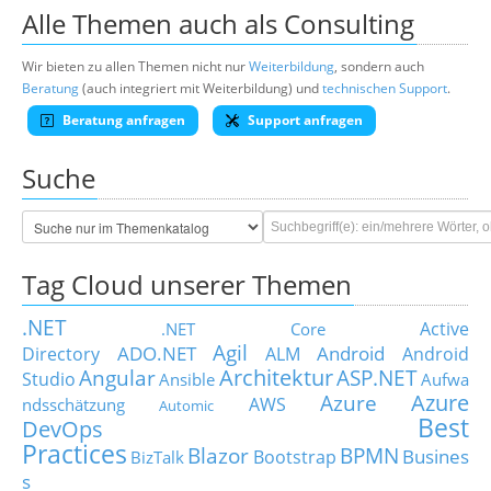
Alle Themen auch als Consulting
Wir bieten zu allen Themen nicht nur
Weiterbildung
, sondern auch
Beratung
(auch integriert mit Weiterbildung) und
technischen Support
.
Beratung anfragen
Support anfragen
Suche
Tag Cloud unserer Themen
.NET
Active
.NET Core
Agil
ADO.NET
Android
Directory
ALM
Android
Architektur
Angular
ASP.NET
Studio
Ansible
Aufwa
Azure
Azure
AWS
ndsschätzung
Automic
Best
DevOps
Practices
Blazor
BPMN
Busines
Bootstrap
BizTalk
s