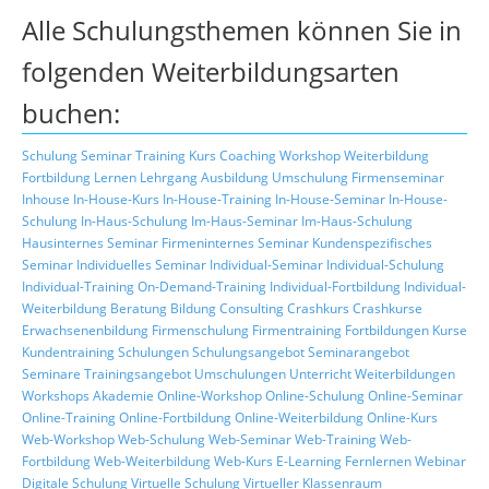
Alle Schulungsthemen können Sie in
folgenden Weiterbildungsarten
buchen:
Schulung
Seminar
Training
Kurs
Coaching
Workshop
Weiterbildung
Fortbildung
Lernen
Lehrgang
Ausbildung
Umschulung
Firmenseminar
Inhouse
In-House-Kurs
In-House-Training
In-House-Seminar
In-House-
Schulung
In-Haus-Schulung
Im-Haus-Seminar
Im-Haus-Schulung
Hausinternes Seminar
Firmeninternes Seminar
Kundenspezifisches
Seminar
Individuelles Seminar
Individual-Seminar
Individual-Schulung
Individual-Training
On-Demand-Training
Individual-Fortbildung
Individual-
Weiterbildung
Beratung
Bildung
Consulting
Crashkurs
Crashkurse
Erwachsenenbildung
Firmenschulung
Firmentraining
Fortbildungen
Kurse
Kundentraining
Schulungen
Schulungsangebot
Seminarangebot
Seminare
Trainingsangebot
Umschulungen
Unterricht
Weiterbildungen
Workshops
Akademie
Online-Workshop
Online-Schulung
Online-Seminar
Online-Training
Online-Fortbildung
Online-Weiterbildung
Online-Kurs
Web-Workshop
Web-Schulung
Web-Seminar
Web-Training
Web-
Fortbildung
Web-Weiterbildung
Web-Kurs
E-Learning
Fernlernen
Webinar
Digitale Schulung
Virtuelle Schulung
Virtueller Klassenraum