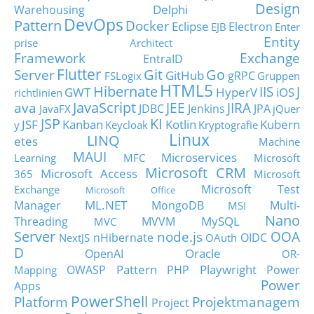
Design
Delphi
Warehousing
DevOps
Pattern
Docker
Eclipse
Electron
EJB
Enter
Entity
prise Architect
Framework
Exchange
EntraID
Flutter
Git
Go
Server
GitHub
gRPC
FSLogix
Gruppen
HTML5
Hibernate
IIS
J
GWT
HyperV
iOS
richtlinien
JavaScript
ava
JEE
JIRA
JDBC
Jenkins
JPA
JavaFX
jQuer
JSP
KI
JSF
Kanban
Kotlin
Kubern
y
Keycloak
Kryptografie
Linux
LINQ
etes
Machine
MAUI
Microservices
Learning
MFC
Microsoft
Microsoft CRM
Microsoft Access
365
Microsoft
Microsoft Test
Exchange
Microsoft Office
ML.NET
Manager
MongoDB
Multi-
MSI
Nano
MySQL
Threading
MVVM
MVC
Server
node.js
OOA
nHibernate
OIDC
NextJS
OAuth
D
Oracle
OpenAI
OR-
Pattern
Playwright
OWASP
PHP
Power
Mapping
Power
Apps
PowerShell
Platform
Projektmanagem
Project