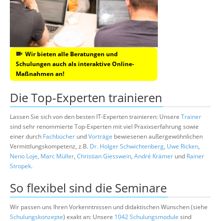
Wir bieten alle Beratungen und
Schulungen auch als interaktive Online-
Maßnahmen an!
Die Top-Experten trainieren
Lassen Sie sich von den besten IT-Experten trainieren: Unsere
Trainer
sind sehr renommierte Top-Experten mit viel Praxixserfahrung sowie
einer durch
Fachbücher
und
Vorträge
bewiesenen außergewöhnlichen
Vermittlungskompetenz, z.B.
Dr. Holger Schwichtenberg
,
Uwe Ricken
,
Neno Loje
,
Marc Müller
,
Christian Giesswein
,
André Krämer
und
Rainer
Stropek
.
So flexibel sind die Seminare
Wir passen uns Ihren Vorkenntnissen und didaktischen Wünschen (siehe
Schulungskonzepte
) exakt an: Unsere
1042 Schulungsmodule
sind