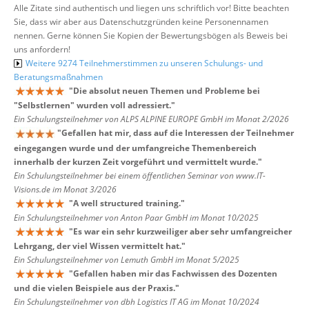
Alle Zitate sind authentisch und liegen uns schriftlich vor! Bitte beachten
Sie, dass wir aber aus Datenschutzgründen keine Personennamen
nennen. Gerne können Sie Kopien der Bewertungsbögen als Beweis bei
uns anfordern!
Weitere 9274 Teilnehmerstimmen zu unseren Schulungs- und
Beratungsmaßnahmen
"
Die absolut neuen Themen und Probleme bei
"Selbstlernen" wurden voll adressiert.
"
Ein Schulungsteilnehmer von ALPS ALPINE EUROPE GmbH im Monat 2/2026
"
Gefallen hat mir, dass auf die Interessen der Teilnehmer
eingegangen wurde und der umfangreiche Themenbereich
innerhalb der kurzen Zeit vorgeführt und vermittelt wurde.
"
Ein Schulungsteilnehmer bei einem öffentlichen Seminar von www.IT-
Visions.de im Monat 3/2026
"
A well structured training.
"
Ein Schulungsteilnehmer von Anton Paar GmbH im Monat 10/2025
"
Es war ein sehr kurzweiliger aber sehr umfangreicher
Lehrgang, der viel Wissen vermittelt hat.
"
Ein Schulungsteilnehmer von Lemuth GmbH im Monat 5/2025
"
Gefallen haben mir das Fachwissen des Dozenten
und die vielen Beispiele aus der Praxis.
"
Ein Schulungsteilnehmer von dbh Logistics IT AG im Monat 10/2024