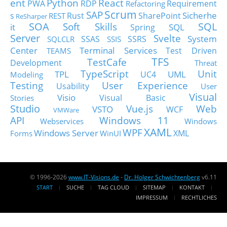
ent
Python
React
PWA
RDP
Requirement
Refactoring
Scrum
SAP
Sicherhe
s
Rust
SharePoint
REST
ReSharper
SOA
SQL
Soft Skills
it
SQL
Spring
Server
Svelte
System
SSAS
SSRS
SQLCLR
SSIS
Center
Terminal Services
Test Driven
TEAMS
TFS
TestCafe
Development
Threat
TypeScript
Unit
TPL
UML
UC4
Modeling
Testing
User Experience
Usability
User
Visual
Visio
Visual Basic
Stories
Studio
Vue.js
Web
VSTO
WCF
VMWare
API
Windows 11
Webservices
Windows
XAML
WPF
Windows Server
XML
Forms
WinUI
© 1996-2026
www.IT-Visions.de
-
Dr. Holger Schwichtenberg
v6.11
START
SUCHE
TAG CLOUD
SITEMAP
KONTAKT
IMPRESSUM
RECHTLICHES