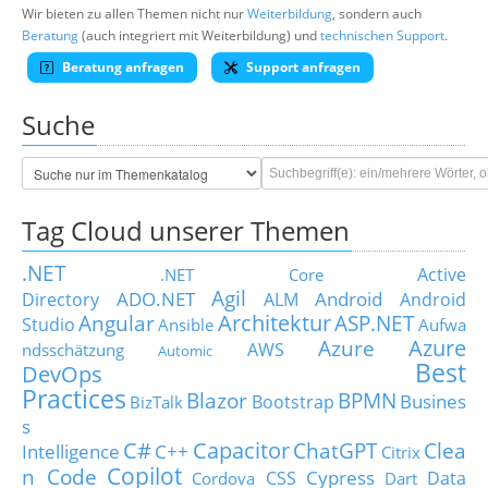
Wir bieten zu allen Themen nicht nur
Weiterbildung
, sondern auch
Beratung
(auch integriert mit Weiterbildung) und
technischen Support
.
Beratung anfragen
Support anfragen
Suche
Tag Cloud unserer Themen
.NET
Active
.NET Core
Agil
ADO.NET
Android
Directory
ALM
Android
Architektur
Angular
ASP.NET
Studio
Ansible
Aufwa
Azure
Azure
AWS
ndsschätzung
Automic
Best
DevOps
Practices
Blazor
BPMN
Busines
Bootstrap
BizTalk
s
C#
Capacitor
ChatGPT
Clea
Intelligence
C++
Citrix
Copilot
n Code
Cypress
CSS
Data
Cordova
Dart