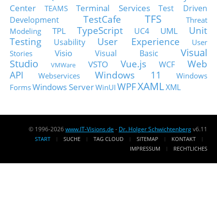
Center
Terminal Services
Test Driven
TEAMS
TFS
TestCafe
Development
Threat
TypeScript
Unit
TPL
UML
UC4
Modeling
Testing
User Experience
Usability
User
Visual
Visio
Visual Basic
Stories
Studio
Vue.js
Web
VSTO
WCF
VMWare
API
Windows 11
Webservices
Windows
XAML
WPF
Windows Server
XML
Forms
WinUI
© 1996-2026
www.IT-Visions.de
-
Dr. Holger Schwichtenberg
v6.11
START
SUCHE
TAG CLOUD
SITEMAP
KONTAKT
IMPRESSUM
RECHTLICHES