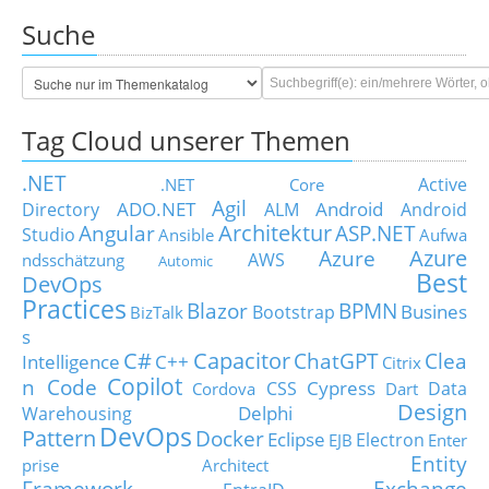
Suche
Tag Cloud unserer Themen
.NET
Active
.NET Core
Agil
ADO.NET
Android
Directory
ALM
Android
Architektur
Angular
ASP.NET
Studio
Ansible
Aufwa
Azure
Azure
AWS
ndsschätzung
Automic
Best
DevOps
Practices
Blazor
BPMN
Busines
Bootstrap
BizTalk
s
C#
Capacitor
ChatGPT
Clea
Intelligence
C++
Citrix
Copilot
n Code
Cypress
CSS
Data
Cordova
Dart
Design
Delphi
Warehousing
DevOps
Pattern
Docker
Eclipse
Electron
EJB
Enter
Entity
prise Architect
Framework
Exchange