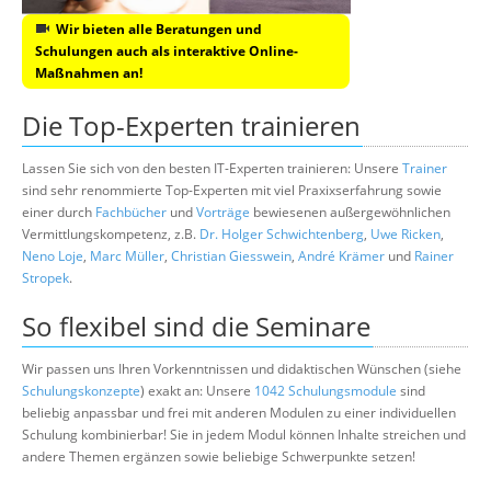
Wir bieten alle Beratungen und
Schulungen auch als interaktive Online-
Maßnahmen an!
Die Top-Experten trainieren
Lassen Sie sich von den besten IT-Experten trainieren: Unsere
Trainer
sind sehr renommierte Top-Experten mit viel Praxixserfahrung sowie
einer durch
Fachbücher
und
Vorträge
bewiesenen außergewöhnlichen
Vermittlungskompetenz, z.B.
Dr. Holger Schwichtenberg
,
Uwe Ricken
,
Neno Loje
,
Marc Müller
,
Christian Giesswein
,
André Krämer
und
Rainer
Stropek
.
So flexibel sind die Seminare
Wir passen uns Ihren Vorkenntnissen und didaktischen Wünschen (siehe
Schulungskonzepte
) exakt an: Unsere
1042 Schulungsmodule
sind
beliebig anpassbar und frei mit anderen Modulen zu einer individuellen
Schulung kombinierbar! Sie in jedem Modul können Inhalte streichen und
andere Themen ergänzen sowie beliebige Schwerpunkte setzen!