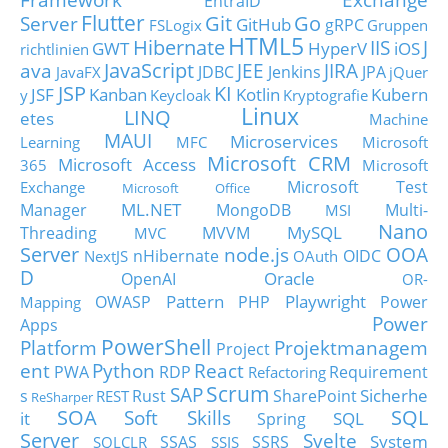
EntraID
Flutter
Git
Go
Server
GitHub
gRPC
FSLogix
Gruppen
HTML5
Hibernate
IIS
J
GWT
HyperV
iOS
richtlinien
JavaScript
ava
JEE
JIRA
JDBC
Jenkins
JPA
JavaFX
jQuer
JSP
KI
JSF
Kanban
Kotlin
Kubern
y
Keycloak
Kryptografie
Linux
LINQ
etes
Machine
MAUI
Microservices
Learning
MFC
Microsoft
Microsoft CRM
Microsoft Access
365
Microsoft
Microsoft Test
Exchange
Microsoft Office
ML.NET
Manager
MongoDB
Multi-
MSI
Nano
MySQL
Threading
MVVM
MVC
Server
node.js
OOA
nHibernate
OIDC
NextJS
OAuth
D
Oracle
OpenAI
OR-
Pattern
Playwright
OWASP
PHP
Power
Mapping
Power
Apps
PowerShell
Platform
Projektmanagem
Project
ent
Python
React
PWA
RDP
Requirement
Refactoring
Scrum
SAP
Sicherhe
s
Rust
SharePoint
REST
ReSharper
SOA
SQL
Soft Skills
it
SQL
Spring
Server
Svelte
System
SSAS
SSRS
SQLCLR
SSIS