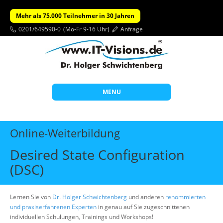
Mehr als 75.000 Teilnehmer in 30 Jahren
0201/649590-0
(Mo-Fr 9-16 Uhr)
Anfrage
MENU
Start
Online-Weiterbildung
Themen
Desired State Configuration
Beratung
(DSC)
Individuelle Schulungen
Offene Seminare
Lernen Sie von
Dr. Holger Schwichtenberg
und anderen
renommierten
und praxiserfahrenen Experten
in genau auf Sie zugeschnittenen
Wissen
individuellen Schulungen, Trainings und Workshops!