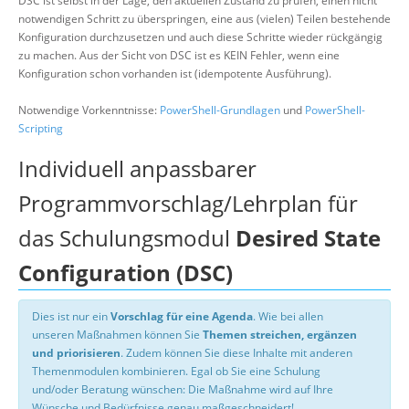
DSC ist selbst in der Lage, den aktuellen Zustand zu prüfen, einen nicht
notwendigen Schritt zu überspringen, eine aus (vielen) Teilen bestehende
Konfiguration durchzusetzen und auch diese Schritte wieder rückgängig
zu machen. Aus der Sicht von DSC ist es KEIN Fehler, wenn eine
Konfiguration schon vorhanden ist (idempotente Ausführung).
Notwendige Vorkenntnisse:
PowerShell-Grundlagen
und
PowerShell-
Scripting
Individuell anpassbarer
Programmvorschlag/Lehrplan für
das Schulungsmodul
Desired State
Configuration (DSC)
Dies ist nur ein
Vorschlag für eine Agenda
. Wie bei allen
unseren Maßnahmen können Sie
Themen streichen, ergänzen
und priorisieren
. Zudem können Sie diese Inhalte mit anderen
Themenmodulen kombinieren. Egal ob Sie eine Schulung
und/oder Beratung wünschen: Die Maßnahme wird auf Ihre
Wünsche und Bedürfnisse genau maßgeschneidert!