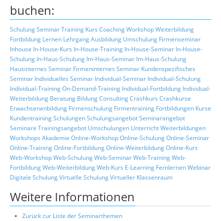
buchen:
Schulung
Seminar
Training
Kurs
Coaching
Workshop
Weiterbildung
Fortbildung
Lernen
Lehrgang
Ausbildung
Umschulung
Firmenseminar
Inhouse
In-House-Kurs
In-House-Training
In-House-Seminar
In-House-
Schulung
In-Haus-Schulung
Im-Haus-Seminar
Im-Haus-Schulung
Hausinternes Seminar
Firmeninternes Seminar
Kundenspezifisches
Seminar
Individuelles Seminar
Individual-Seminar
Individual-Schulung
Individual-Training
On-Demand-Training
Individual-Fortbildung
Individual-
Weiterbildung
Beratung
Bildung
Consulting
Crashkurs
Crashkurse
Erwachsenenbildung
Firmenschulung
Firmentraining
Fortbildungen
Kurse
Kundentraining
Schulungen
Schulungsangebot
Seminarangebot
Seminare
Trainingsangebot
Umschulungen
Unterricht
Weiterbildungen
Workshops
Akademie
Online-Workshop
Online-Schulung
Online-Seminar
Online-Training
Online-Fortbildung
Online-Weiterbildung
Online-Kurs
Web-Workshop
Web-Schulung
Web-Seminar
Web-Training
Web-
Fortbildung
Web-Weiterbildung
Web-Kurs
E-Learning
Fernlernen
Webinar
Digitale Schulung
Virtuelle Schulung
Virtueller Klassenraum
Weitere Informationen
Zurück zur Liste der Seminarthemen