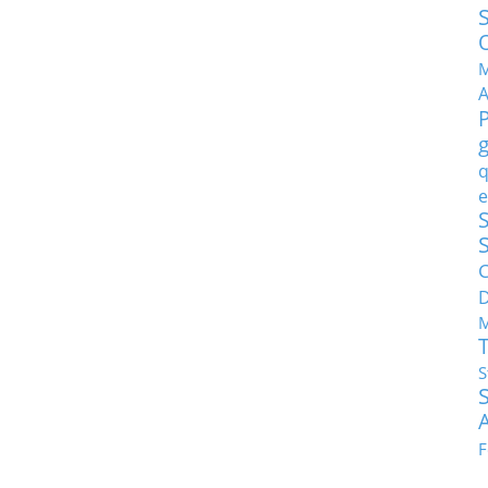
M
q
e
S
C
M
S
F