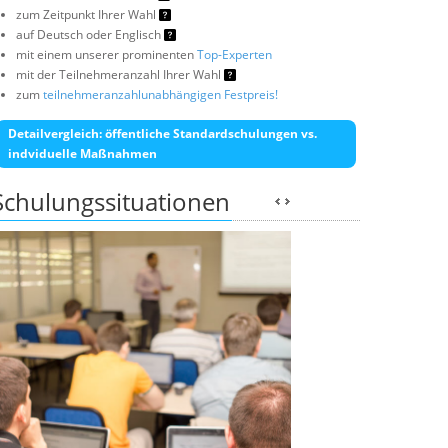
zum Zeitpunkt Ihrer Wahl
auf Deutsch oder Englisch
mit einem unserer prominenten
Top-Experten
mit der Teilnehmeranzahl Ihrer Wahl
zum
teilnehmeranzahlunabhängigen Festpreis!
Detailvergleich: öffentliche Standardschulungen vs.
indviduelle Maßnahmen
Schulungssituationen