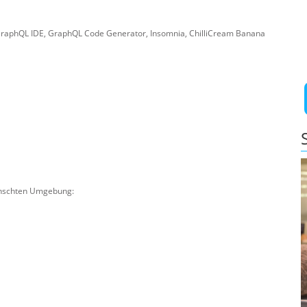
GraphQL IDE, GraphQL Code Generator, Insomnia, ChilliCream Banana
wünschten Umgebung: