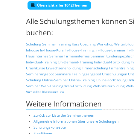
Übersicht aller 1042Themen
Alle Schulungsthemen können Si
buchen:
Schulung
Seminar
Training
Kurs
Coaching
Workshop
Weiterbildu
Inhouse
In-House-Kurs
In-House-Training
In-House-Seminar
In-H
Hausinternes Seminar
Firmeninternes Seminar
Kundenspezifisc
Individual-Training
On-Demand-Training
Individual-Fortbildung
I
Crashkurse
Erwachsenenbildung
Firmenschulung
Firmentraining
Seminarangebot
Seminare
Trainingsangebot
Umschulungen
Unt
Schulung
Online-Seminar
Online-Training
Online-Fortbildung
Onl
Seminar
Web-Training
Web-Fortbildung
Web-Weiterbildung
Web-
Virtueller Klassenraum
Weitere Informationen
Zurück zur Liste der Seminarthemen
Allgemeine Informationen über unsere Schulungen
Schulungskonzepte
Konditionen