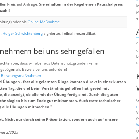
llen Preis auf Anfrage.
Sie erhalten in der Regel einen Pauschalpreis
M
nzahl!
j
e
altung) oder als
Online-Maßnahme
. Holger Schwichtenberg
signiertes Teilnahmezertifikat.
S
lnehmern bei uns sehr gefallen
d
b
u
e beachten Sie, dass wir aber aus Datenschutzgründen keine
sbögen als Beweis bei uns anfordern!
nd Beratungsmaßnahmen
 Übungen - fast alle gelernten Dinge konnten direkt in einer kurzen
en Tag, die viel beim Verständnis geholfen hat, geviel mit
 die anzeigt, ob alle mit der Übung fertig sind. Durch die guten
G
echnologien bis zum Ende gut mitkommen. Auch trotz technischer
m
ng alle Übungen mitmachen.
"
V
f
at. Nicht nur durch seine Präsentation, sondern auch auf unsere
W
U
onat 2/2025
a