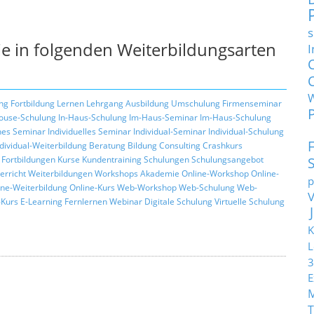
s
e in folgenden Weiterbildungsarten
I
ng
Fortbildung
Lernen
Lehrgang
Ausbildung
Umschulung
Firmenseminar
ouse-Schulung
In-Haus-Schulung
Im-Haus-Seminar
Im-Haus-Schulung
hes Seminar
Individuelles Seminar
Individual-Seminar
Individual-Schulung
ndividual-Weiterbildung
Beratung
Bildung
Consulting
Crashkurs
Fortbildungen
Kurse
Kundentraining
Schulungen
Schulungsangebot
erricht
Weiterbildungen
Workshops
Akademie
Online-Workshop
Online-
p
ine-Weiterbildung
Online-Kurs
Web-Workshop
Web-Schulung
Web-
Kurs
E-Learning
Fernlernen
Webinar
Digitale Schulung
Virtuelle Schulung
K
L
3
E
T