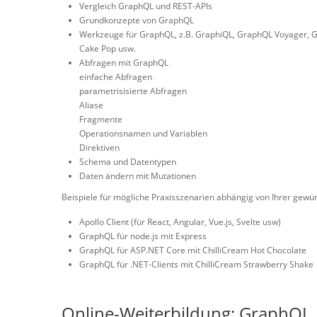
Vergleich GraphQL und REST-APIs
Grundkonzepte von GraphQL
Werkzeuge für GraphQL, z.B. GraphiQL, GraphQL Voyager, 
Cake Pop usw.
Abfragen mit GraphQL
einfache Abfragen
parametrisisierte Abfragen
Aliase
Fragmente
Operationsnamen und Variablen
Direktiven
Schema und Datentypen
Daten ändern mit Mutationen
Beispiele für mögliche Praxisszenarien abhängig von Ihrer ge
Apollo Client (für React, Angular, Vue.js, Svelte usw)
GraphQL für node.js mit Express
GraphQL für ASP.NET Core mit ChilliCream Hot Chocolate
GraphQL für .NET-Clients mit ChilliCream Strawberry Shake
Online-Weiterbildung: GraphQL