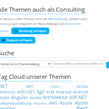
Alle Themen auch als Consulting
ir bieten zu allen Themen nicht nur
Weiterbildung
, sondern auch
eratung
(auch integriert mit Weiterbildung) und
technischen
upport
.
Beratung anfragen
Support anfragen
Suche
Tag Cloud unserer Themen
.NET
Active
.NET Core
Agil
ADO.NET
Android
irectory
ALM
Android
Architektur
Angular
ASP.NET
tudio
Ansible
Azure
Azure
AWS
ufwandsschätzung
Automic
Best
DevOps