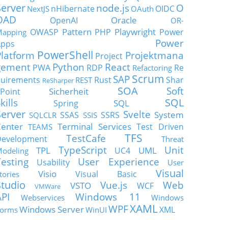
Server
node.js
O
nHibernate
OIDC
NextJS
OAuth
OAD
Oracle
OpenAI
OR-
Pattern
Playwright
OWASP
PHP
Power
apping
Power
Apps
PowerShell
Platform
Projektmana
Project
gement
Python
React
PWA
RDP
Re
Refactoring
Scrum
SAP
uirements
Rust
Shar
REST
ReSharper
SOA
Soft
Sicherheit
Point
SQL
kills
SQL
Spring
Server
Svelte
System
SSAS
SSRS
SQLCLR
SSIS
enter
Terminal Services
Test Driven
TEAMS
TFS
TestCafe
Development
Threat
TypeScript
Unit
TPL
UML
UC4
odeling
Testing
User Experience
Usability
User
Visual
Visio
Visual Basic
tories
Studio
Vue.js
Web
VSTO
WCF
VMWare
API
Windows 11
Webservices
Windows
XAML
WPF
Windows Server
XML
orms
WinUI