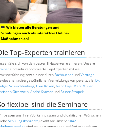
Wir bieten alle Beratungen und
Schulungen auch als interaktive Online-
Maßnahmen an!
Die Top-Experten trainieren
assen Sie sich von den besten IT-Experten trainieren: Unsere
rainer
sind sehr renommierte Top-Experten mit viel
raxixserfahrung sowie einer durch
Fachbücher
und
Vorträge
ewiesenen außergewöhnlichen Vermittlungskompetenz, z.B.
Dr.
olger Schwichtenberg
,
Uwe Ricken
,
Neno Loje
,
Marc Müller
,
hristian Giesswein
,
André Krämer
und
Rainer Stropek
.
So flexibel sind die Seminare
ir passen uns Ihren Vorkenntnissen und didaktischen Wünschen
siehe
Schulungskonzepte
) exakt an: Unsere
1042
chulungsmodule
sind beliebig anpassbar und frei mit anderen