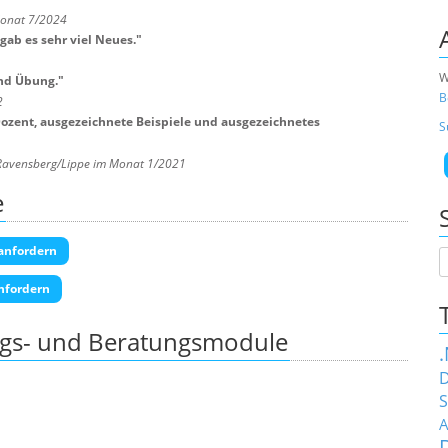
Monat 7/2024
gab es sehr viel Neues.
"
W
nd Übung.
"
B
2
 Dozent, ausgezeichnete Beispiele und ausgezeichnetes
S
Ravensberg/Lippe im Monat 1/2021
e
anfordern
nfordern
ngs- und Beratungsmodule
D
S
A