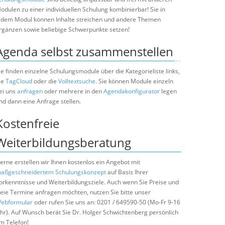
odulen zu einer individuellen Schulung kombinierbar! Sie in
edem Modul können Inhalte streichen und andere Themen
rgänzen sowie beliebige Schwerpunkte setzen!
Agenda selbst zusammenstellen
ie finden einzelne Schulungsmodule über die Kategorieliste links,
ie
TagCloud
oder die
Volltextsuche
. Sie können Module einzeln
ei uns
anfragen
oder mehrere in den
Agendakonfigurator
legen
nd dann eine Anfrage stellen.
Kostenfreie
Weiterbildungsberatung
erne erstellen wir Ihnen kostenlos ein Angebot mit
aßgeschneidertem Schulungskonzept
auf Basis Ihrer
orkenntnisse und Weiterbildungsziele. Auch wenn Sie Preise und
reie Termine anfragen möchten, nutzen Sie bitte unser
ebformular
oder rufen Sie uns an: 0201 / 649590-50 (Mo-Fr 9-16
hr). Auf Wunsch berät Sie Dr. Holger Schwichtenberg persönlich
m Telefon!