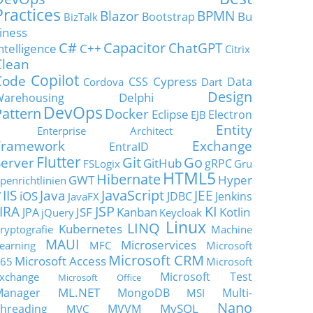
Practices
Blazor
BPMN
Bu
Bootstrap
BizTalk
iness
C#
Capacitor
ChatGPT
ntelligence
C++
Citrix
Clean
Copilot
Code
Cypress
CSS
Data
Cordova
Dart
Design
Delphi
Warehousing
DevOps
Pattern
Docker
Eclipse
Electron
EJB
Entity
Enterprise Architect
Framework
Exchange
EntraID
Flutter
Git
Go
Server
GitHub
gRPC
FSLogix
Gru
HTML5
Hibernate
GWT
Hyper
penrichtlinien
JavaScript
IIS
Java
JEE
V
iOS
JDBC
Jenkins
JavaFX
JSP
KI
JIRA
JSF
Kanban
Kotlin
JPA
jQuery
Keycloak
Linux
LINQ
Kubernetes
ryptografie
Machine
MAUI
Microservices
earning
MFC
Microsoft
Microsoft CRM
Microsoft Access
65
Microsoft
Microsoft Test
xchange
Microsoft Office
ML.NET
Manager
MongoDB
Multi-
MSI
Nano
MySQL
hreading
MVVM
MVC