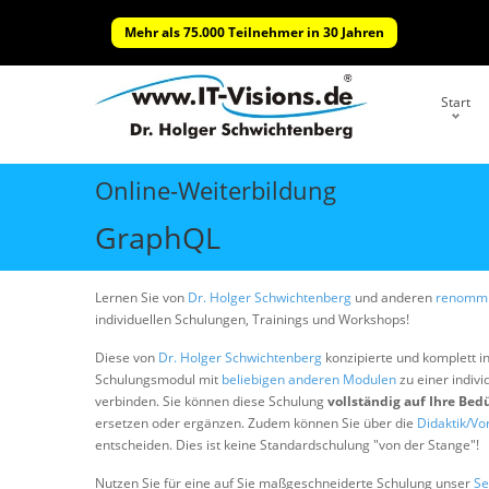
Mehr als 75.000 Teilnehmer in 30 Jahren
Start
Online-Weiterbildung
GraphQL
Lernen Sie von
Dr. Holger Schwichtenberg
und anderen
renommi
individuellen Schulungen, Trainings und Workshops!
Diese von
Dr. Holger Schwichtenberg
konzipierte und komplett i
Schulungsmodul mit
beliebigen anderen Modulen
zu einer indivi
verbinden. Sie können diese Schulung
vollständig auf Ihre Bed
ersetzen oder ergänzen. Zudem können Sie über die
Didaktik/Vo
entscheiden. Dies ist keine Standardschulung "von der Stange"!
Nutzen Sie für eine auf Sie maßgeschneiderte Schulung unser
Se