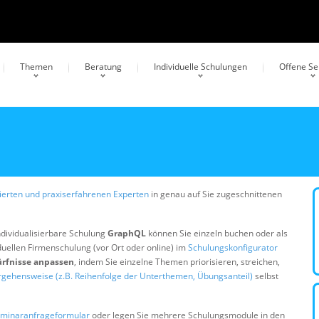
Themen
Beratung
Individuelle Schulungen
Offene S
erten und praxiserfahrenen Experten
in genau auf Sie zugeschnittenen
ndividualisierbare Schulung
GraphQL
können Sie einzeln buchen oder als
duellen Firmenschulung (vor Ort oder online) im
Schulungskonfigurator
ürfnisse anpassen
, indem Sie einzelne Themen priorisieren, streichen,
rgehensweise (z.B. Reihenfolge der Unterthemen, Übungsanteil)
selbst
minaranfrageformular
oder legen Sie mehrere Schulungsmodule in den