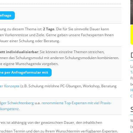
nfrage
ulung zu diesem Thema ist:
2 Tage
. Die für Sie sinnvolle Dauer kann
ten Vorkenntnisse und Ziele. Gerne geben unsere Fachexperten Ihnen
 Dauer einer Schulung oder Beratung.
tt individualisierbar
: Sie können einzelne Themen streichen,
 können das Schulungsmodul mit anderen Schulungsmodulen kombinieren.
Ihre eigene Wunschagenda vorgeben.
L
he per Anfrageformular mit
T
P
b
her Konzepte
(z.B. Schulung mit/ohne PC-Übungen, Workshop, Beratung
H
C
lger Schwichtenberg
u.a.
renommierte Top-Experten mit viel Praxis-
skompetenz
.
W
eis ist abhängig von der gewünschten Dauer, den inhaltlichen
(
chten Termin und den zu Ihrem Wunschtermin verfügbaren Experten.
S