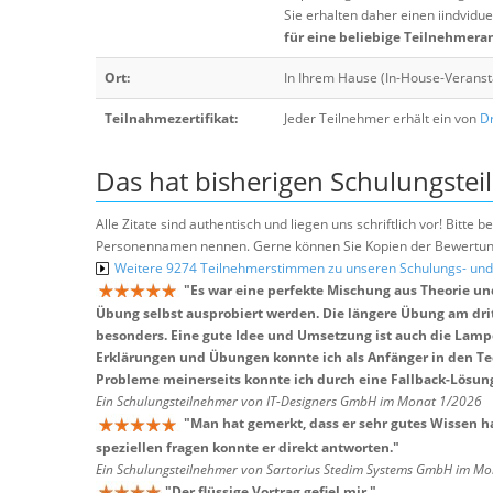
Sie erhalten daher einen iindvidue
für eine beliebige Teilnehmera
Ort:
In Ihrem Hause (In-House-Veranst
Teilnahmezertifikat:
Jeder Teilnehmer erhält ein von
Dr
Das hat bisherigen Schulungstei
Alle Zitate sind authentisch und liegen uns schriftlich vor! Bitt
Personennamen nennen. Gerne können Sie Kopien der Bewertung
Weitere 9274 Teilnehmerstimmen zu unseren Schulungs- u
"
Es war eine perfekte Mischung aus Theorie und
Übung selbst ausprobiert werden. Die längere Übung am dritt
besonders. Eine gute Idee und Umsetzung ist auch die Lampe,
Erklärungen und Übungen konnte ich als Anfänger in den T
Probleme meinerseits konnte ich durch eine Fallback-Lösu
Ein Schulungsteilnehmer von IT-Designers GmbH im Monat 1/2026
"
Man hat gemerkt, dass er sehr gutes Wissen h
speziellen fragen konnte er direkt antworten.
"
Ein Schulungsteilnehmer von Sartorius Stedim Systems GmbH im M
"
Der flüssige Vortrag gefiel mir.
"