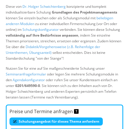
Über uns
Diese von
Dr. Holger Schwichtenberg
konzipierte und komplett
individualisierbare Schulung
Grundlagen des Projektmanagements
Suche
können Sie einzeln buchen oder als Schulungsmodul mit
beliebigen
anderen Modulen
zu einer individuellen Firmenschulung (vor Ort oder
online) im
Schulungskonfigurator
verbinden. Sie können diese Schulung
vollständig auf Ihre Bedürfnisse anpassen
, indem Sie einzelne
Themen priorisieren, streichen, ersetzen oder ergänzen. Zudem können
Sie über die
Didaktik/Vorgehensweise (z.B. Reihenfolge der
Unterthemen, Übungsanteil)
selbst entscheiden. Dies ist keine
Standardschulung "von der Stange"!
Nutzen Sie für eine auf Sie maßgeschneiderte Schulung unser
Seminaranfrageformular
oder legen Sie mehrere Schulungsmodule in
den
Agendakonfigurator
oder rufen Sie unser Kundenteam einfach an
unter
0201/649590-0
. Sie können sich zu den Inhalten auch von Dr.
Holger Schwichtenberg und anderen Experten persönlich am Telefon
beraten lassen (Termine nach Vereinbarung).
Preise und Termine anfragen
Schulungsangebot für dieses Thema anfordern