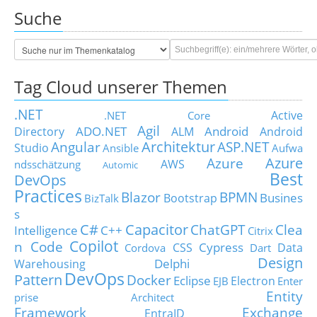
Suche
Tag Cloud unserer Themen
.NET
Active
.NET Core
Agil
ADO.NET
Android
Directory
ALM
Android
Architektur
Angular
ASP.NET
Studio
Ansible
Aufwa
Azure
Azure
AWS
ndsschätzung
Automic
Best
DevOps
Practices
Blazor
BPMN
Busines
Bootstrap
BizTalk
s
C#
Capacitor
ChatGPT
Clea
Intelligence
C++
Citrix
Copilot
n Code
Cypress
CSS
Data
Cordova
Dart
Design
Delphi
Warehousing
DevOps
Pattern
Docker
Eclipse
Electron
EJB
Enter
Entity
prise Architect
Framework
Exchange
EntraID