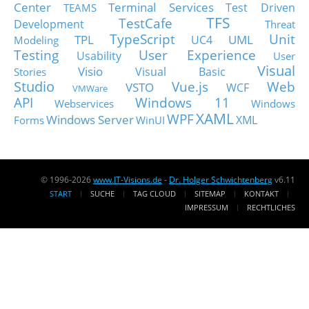
Center
Terminal Services
Test Driven
TEAMS
TFS
TestCafe
Development
Threat
TypeScript
Unit
TPL
UML
UC4
Modeling
Testing
User Experience
Usability
User
Visual
Visio
Visual Basic
Stories
Studio
Vue.js
Web
VSTO
WCF
VMWare
API
Windows 11
Webservices
Windows
XAML
WPF
Windows Server
XML
Forms
WinUI
© 1996-2026
www.IT-Visions.de
-
Dr. Holger Schwichtenberg
v6.11
START
SUCHE
TAG CLOUD
SITEMAP
KONTAKT
IMPRESSUM
RECHTLICHES