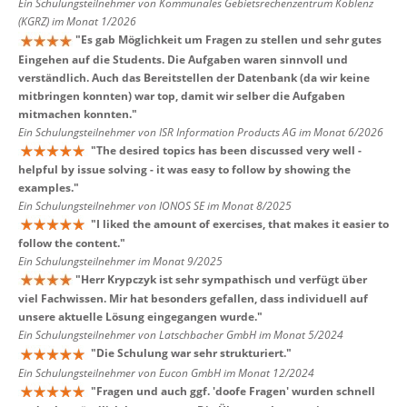
Ein Schulungsteilnehmer von Kommunales Gebietsrechenzentrum Koblenz
(KGRZ) im Monat 1/2026
"
Es gab Möglichkeit um Fragen zu stellen und sehr gutes
Eingehen auf die Students. Die Aufgaben waren sinnvoll und
verständlich. Auch das Bereitstellen der Datenbank (da wir keine
mitbringen konnten) war top, damit wir selber die Aufgaben
mitmachen konnten.
"
Ein Schulungsteilnehmer von ISR Information Products AG im Monat 6/2026
"
The desired topics has been discussed very well -
helpful by issue solving - it was easy to follow by showing the
examples.
"
Ein Schulungsteilnehmer von IONOS SE im Monat 8/2025
"
I liked the amount of exercises, that makes it easier to
follow the content.
"
Ein Schulungsteilnehmer im Monat 9/2025
"
Herr Krypczyk ist sehr sympathisch und verfügt über
viel Fachwissen. Mir hat besonders gefallen, dass individuell auf
unsere aktuelle Lösung eingegangen wurde.
"
Ein Schulungsteilnehmer von Latschbacher GmbH im Monat 5/2024
"
Die Schulung war sehr strukturiert.
"
Ein Schulungsteilnehmer von Eucon GmbH im Monat 12/2024
"
Fragen und auch ggf. 'doofe Fragen' wurden schnell