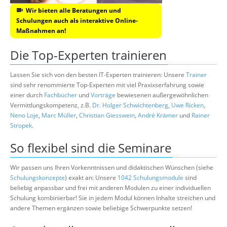
Wir bieten alle Beratungen und
Schulungen auch als interaktive Online-
Maßnahmen an!
Die Top-Experten trainieren
Lassen Sie sich von den besten IT-Experten trainieren: Unsere
Trainer
sind sehr renommierte Top-Experten mit viel Praxixserfahrung sowie
einer durch
Fachbücher
und
Vorträge
bewiesenen außergewöhnlichen
Vermittlungskompetenz, z.B.
Dr. Holger Schwichtenberg
,
Uwe Ricken
,
Neno Loje
,
Marc Müller
,
Christian Giesswein
,
André Krämer
und
Rainer
Stropek
.
So flexibel sind die Seminare
Wir passen uns Ihren Vorkenntnissen und didaktischen Wünschen (siehe
Schulungskonzepte
) exakt an: Unsere
1042 Schulungsmodule
sind
beliebig anpassbar und frei mit anderen Modulen zu einer individuellen
Schulung kombinierbar! Sie in jedem Modul können Inhalte streichen und
andere Themen ergänzen sowie beliebige Schwerpunkte setzen!