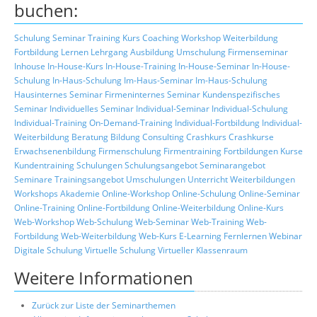
buchen:
Schulung
Seminar
Training
Kurs
Coaching
Workshop
Weiterbildung
Fortbildung
Lernen
Lehrgang
Ausbildung
Umschulung
Firmenseminar
Inhouse
In-House-Kurs
In-House-Training
In-House-Seminar
In-House-
Schulung
In-Haus-Schulung
Im-Haus-Seminar
Im-Haus-Schulung
Hausinternes Seminar
Firmeninternes Seminar
Kundenspezifisches
Seminar
Individuelles Seminar
Individual-Seminar
Individual-Schulung
Individual-Training
On-Demand-Training
Individual-Fortbildung
Individual-
Weiterbildung
Beratung
Bildung
Consulting
Crashkurs
Crashkurse
Erwachsenenbildung
Firmenschulung
Firmentraining
Fortbildungen
Kurse
Kundentraining
Schulungen
Schulungsangebot
Seminarangebot
Seminare
Trainingsangebot
Umschulungen
Unterricht
Weiterbildungen
Workshops
Akademie
Online-Workshop
Online-Schulung
Online-Seminar
Online-Training
Online-Fortbildung
Online-Weiterbildung
Online-Kurs
Web-Workshop
Web-Schulung
Web-Seminar
Web-Training
Web-
Fortbildung
Web-Weiterbildung
Web-Kurs
E-Learning
Fernlernen
Webinar
Digitale Schulung
Virtuelle Schulung
Virtueller Klassenraum
Weitere Informationen
Zurück zur Liste der Seminarthemen