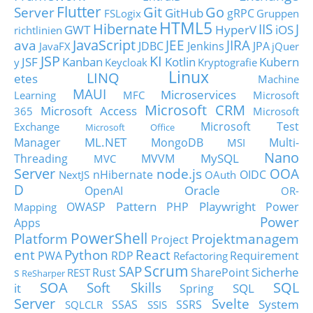
Flutter
Git
Go
Server
GitHub
gRPC
FSLogix
Gruppen
HTML5
Hibernate
IIS
J
GWT
HyperV
iOS
richtlinien
JavaScript
ava
JEE
JIRA
JDBC
Jenkins
JPA
JavaFX
jQuer
JSP
KI
JSF
Kanban
Kotlin
Kubern
y
Keycloak
Kryptografie
Linux
LINQ
etes
Machine
MAUI
Microservices
Learning
MFC
Microsoft
Microsoft CRM
Microsoft Access
365
Microsoft
Microsoft Test
Exchange
Microsoft Office
ML.NET
Manager
MongoDB
Multi-
MSI
Nano
MySQL
Threading
MVVM
MVC
Server
node.js
OOA
nHibernate
OIDC
NextJS
OAuth
D
Oracle
OpenAI
OR-
Pattern
Playwright
OWASP
PHP
Power
Mapping
Power
Apps
PowerShell
Platform
Projektmanagem
Project
ent
Python
React
PWA
RDP
Requirement
Refactoring
Scrum
SAP
Sicherhe
s
Rust
SharePoint
REST
ReSharper
SOA
SQL
Soft Skills
it
SQL
Spring
Server
Svelte
System
SSAS
SSRS
SQLCLR
SSIS