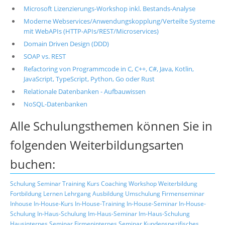
Microsoft Lizenzierungs-Workshop inkl. Bestands-Analyse
Moderne Webservices/Anwendungskopplung/Verteilte Systeme
mit WebAPIs (HTTP-APIs/REST/Microservices)
Domain Driven Design (DDD)
SOAP vs. REST
Refactoring von Programmcode in C, C++, C#, Java, Kotlin,
JavaScript, TypeScript, Python, Go oder Rust
Relationale Datenbanken - Aufbauwissen
NoSQL-Datenbanken
Alle Schulungsthemen können Sie in
folgenden Weiterbildungsarten
buchen:
Schulung
Seminar
Training
Kurs
Coaching
Workshop
Weiterbildung
Fortbildung
Lernen
Lehrgang
Ausbildung
Umschulung
Firmenseminar
Inhouse
In-House-Kurs
In-House-Training
In-House-Seminar
In-House-
Schulung
In-Haus-Schulung
Im-Haus-Seminar
Im-Haus-Schulung
Hausinternes Seminar
Firmeninternes Seminar
Kundenspezifisches