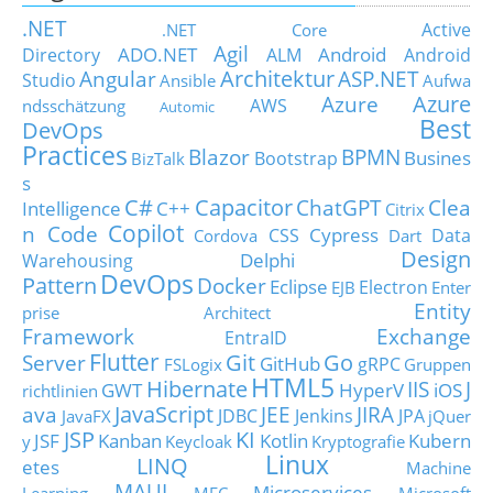
.NET
Active
.NET Core
Agil
ADO.NET
Android
Directory
ALM
Android
Architektur
Angular
ASP.NET
Studio
Ansible
Aufwa
Azure
Azure
AWS
ndsschätzung
Automic
Best
DevOps
Practices
Blazor
BPMN
Busines
Bootstrap
BizTalk
s
C#
Capacitor
ChatGPT
Clea
Intelligence
C++
Citrix
Copilot
n Code
Cypress
CSS
Data
Cordova
Dart
Design
Delphi
Warehousing
DevOps
Pattern
Docker
Eclipse
Electron
EJB
Enter
Entity
prise Architect
Framework
Exchange
EntraID
Flutter
Git
Go
Server
GitHub
gRPC
FSLogix
Gruppen
HTML5
Hibernate
IIS
J
GWT
HyperV
iOS
richtlinien
JavaScript
ava
JEE
JIRA
JDBC
Jenkins
JPA
JavaFX
jQuer
JSP
KI
JSF
Kanban
Kotlin
Kubern
y
Keycloak
Kryptografie
Linux
LINQ
etes
Machine
MAUI
Microservices