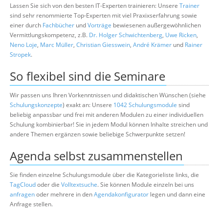
Lassen Sie sich von den besten IT-Experten trainieren: Unsere
Trainer
sind sehr renommierte Top-Experten mit viel Praxixserfahrung sowie
einer durch
Fachbücher
und
Vorträge
bewiesenen außergewöhnlichen
Vermittlungskompetenz, z.B.
Dr. Holger Schwichtenberg
,
Uwe Ricken
,
Neno Loje
,
Marc Müller
,
Christian Giesswein
,
André Krämer
und
Rainer
Stropek
.
So flexibel sind die Seminare
Wir passen uns Ihren Vorkenntnissen und didaktischen Wünschen (siehe
Schulungskonzepte
) exakt an: Unsere
1042 Schulungsmodule
sind
beliebig anpassbar und frei mit anderen Modulen zu einer individuellen
Schulung kombinierbar! Sie in jedem Modul können Inhalte streichen und
andere Themen ergänzen sowie beliebige Schwerpunkte setzen!
Agenda selbst zusammenstellen
Sie finden einzelne Schulungsmodule über die Kategorieliste links, die
TagCloud
oder die
Volltextsuche
. Sie können Module einzeln bei uns
anfragen
oder mehrere in den
Agendakonfigurator
legen und dann eine
Anfrage stellen.