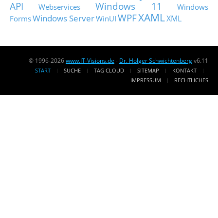
API
Windows 11
Webservices
Windows
XAML
WPF
Windows Server
XML
Forms
WinUI
© 1996-2026
www.IT-Visions.de
-
Dr. Holger Schwichtenberg
v6.11
START
SUCHE
TAG CLOUD
SITEMAP
KONTAKT
IMPRESSUM
RECHTLICHES