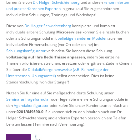
Lernen Sie von
Dr. Holger Schwichtenberg
und anderen
renommierten
Über uns
und praxiserfahrenen Experten
in genau auf Sie zugeschnittenen
individuellen Schulungen, Trainings und Workshops!
Suche
Diese von
Dr. Holger Schwichtenberg
konzipierte und komplett
individualisierbare Schulung
Microservices
können Sie einzeln buchen
oder als Schulungsmodul mit
beliebigen anderen Modulen
zu einer
individuellen Firmenschulung (vor Ort oder online) im
Schulungskonfigurator
verbinden. Sie können diese Schulung
vollständig auf Ihre Bedürfnisse anpassen
, indem Sie einzelne
Themen priorisieren, streichen, ersetzen oder ergänzen. Zudem können
Sie über die
Didaktik/Vorgehensweise (z.B. Reihenfolge der
Unterthemen, Übungsanteil)
selbst entscheiden. Dies ist keine
Standardschulung "von der Stange"!
Nutzen Sie für eine auf Sie maßgeschneiderte Schulung unser
Seminaranfrageformular
oder legen Sie mehrere Schulungsmodule in
den
Agendakonfigurator
oder rufen Sie unser Kundenteam einfach an
unter
0201/649590-0
. Sie können sich zu den Inhalten auch von Dr.
Holger Schwichtenberg und anderen Experten persönlich am Telefon
beraten lassen (Termine nach Vereinbarung).