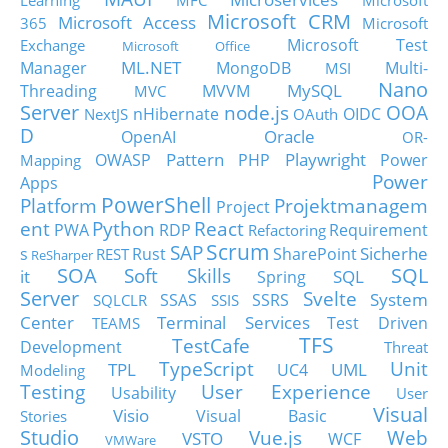
Learning
MFC
Microsoft
Microsoft CRM
Microsoft Access
365
Microsoft
Microsoft Test
Exchange
Microsoft Office
ML.NET
Manager
MongoDB
Multi-
MSI
Nano
MySQL
Threading
MVVM
MVC
Server
node.js
OOA
nHibernate
OIDC
NextJS
OAuth
D
Oracle
OpenAI
OR-
Pattern
Playwright
OWASP
PHP
Power
Mapping
Power
Apps
PowerShell
Platform
Projektmanagem
Project
ent
Python
React
PWA
RDP
Requirement
Refactoring
Scrum
SAP
Sicherhe
s
Rust
SharePoint
REST
ReSharper
SOA
SQL
Soft Skills
it
SQL
Spring
Server
Svelte
System
SSAS
SSRS
SQLCLR
SSIS
Center
Terminal Services
Test Driven
TEAMS
TFS
TestCafe
Development
Threat
TypeScript
Unit
TPL
UML
UC4
Modeling
Testing
User Experience
Usability
User
Visual
Visio
Visual Basic
Stories
Studio
Vue.js
Web
VSTO
WCF
VMWare