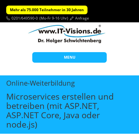
Mehr als 75.000 Teilnehmer in 30 Jahren
0201/649590-0
(Mo-Fr 9-16 Uhr)
Anfrage
MENU
Start
Online-Weiterbildung
Themen
Microservices erstellen und
Beratung
betreiben (mit ASP.NET,
Individuelle Schulungen
ASP.NET Core, Java oder
Offene Seminare
node.js)
Wissen