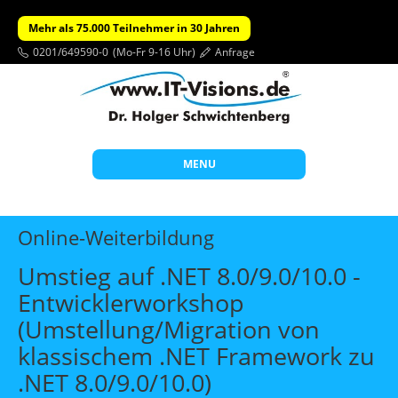
Mehr als 75.000 Teilnehmer in 30 Jahren
0201/649590-0
(Mo-Fr 9-16 Uhr)
Anfrage
MENU
Start
Online-Weiterbildung
Themen
Umstieg auf .NET 8.0/9.0/10.0 -
Beratung
Entwicklerworkshop
Individuelle Schulungen
(Umstellung/Migration von
Offene Seminare
klassischem .NET Framework zu
.NET 8.0/9.0/10.0)
Wissen