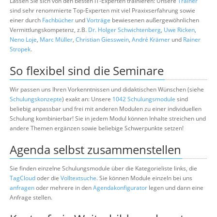
Lassen Sie sich von den besten IT-Experten trainieren: Unsere
Trainer
sind sehr renommierte Top-Experten mit viel Praxixserfahrung sowie
einer durch
Fachbücher
und
Vorträge
bewiesenen außergewöhnlichen
Vermittlungskompetenz, z.B.
Dr. Holger Schwichtenberg
,
Uwe Ricken
,
Neno Loje
,
Marc Müller
,
Christian Giesswein
,
André Krämer
und
Rainer
Stropek
.
So flexibel sind die Seminare
Wir passen uns Ihren Vorkenntnissen und didaktischen Wünschen (siehe
Schulungskonzepte
) exakt an: Unsere
1042 Schulungsmodule
sind
beliebig anpassbar und frei mit anderen Modulen zu einer individuellen
Schulung kombinierbar! Sie in jedem Modul können Inhalte streichen und
andere Themen ergänzen sowie beliebige Schwerpunkte setzen!
Agenda selbst zusammenstellen
Sie finden einzelne Schulungsmodule über die Kategorieliste links, die
TagCloud
oder die
Volltextsuche
. Sie können Module einzeln bei uns
anfragen
oder mehrere in den
Agendakonfigurator
legen und dann eine
Anfrage stellen.