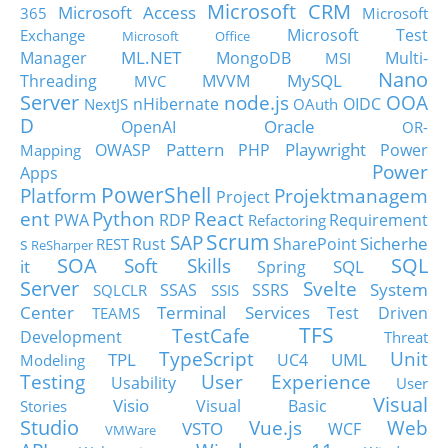
Microsoft CRM
Microsoft Access
365
Microsoft
Microsoft Test
Exchange
Microsoft Office
ML.NET
Manager
MongoDB
Multi-
MSI
Nano
MySQL
Threading
MVVM
MVC
Server
node.js
OOA
nHibernate
OIDC
NextJS
OAuth
D
Oracle
OpenAI
OR-
Pattern
Playwright
OWASP
PHP
Power
Mapping
Power
Apps
PowerShell
Platform
Projektmanagem
Project
ent
Python
React
PWA
RDP
Requirement
Refactoring
Scrum
SAP
Sicherhe
s
Rust
SharePoint
REST
ReSharper
SOA
SQL
Soft Skills
it
SQL
Spring
Server
Svelte
System
SSAS
SSRS
SQLCLR
SSIS
Center
Terminal Services
Test Driven
TEAMS
TFS
TestCafe
Development
Threat
TypeScript
Unit
TPL
UML
UC4
Modeling
Testing
User Experience
Usability
User
Visual
Visio
Visual Basic
Stories
Studio
Vue.js
Web
VSTO
WCF
VMWare