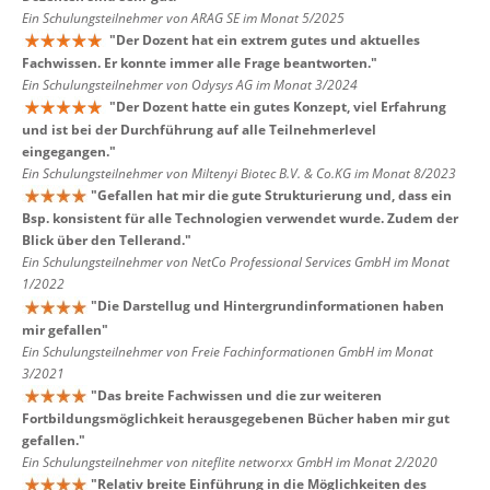
Ein Schulungsteilnehmer von ARAG SE im Monat 5/2025
"
Der Dozent hat ein extrem gutes und aktuelles
Fachwissen. Er konnte immer alle Frage beantworten.
"
Ein Schulungsteilnehmer von Odysys AG im Monat 3/2024
"
Der Dozent hatte ein gutes Konzept, viel Erfahrung
und ist bei der Durchführung auf alle Teilnehmerlevel
eingegangen.
"
Ein Schulungsteilnehmer von Miltenyi Biotec B.V. & Co.KG im Monat 8/2023
"
Gefallen hat mir die gute Strukturierung und, dass ein
Bsp. konsistent für alle Technologien verwendet wurde. Zudem der
Blick über den Tellerand.
"
Ein Schulungsteilnehmer von NetCo Professional Services GmbH im Monat
1/2022
"
Die Darstellug und Hintergrundinformationen haben
mir gefallen
"
Ein Schulungsteilnehmer von Freie Fachinformationen GmbH im Monat
3/2021
"
Das breite Fachwissen und die zur weiteren
Fortbildungsmöglichkeit herausgegebenen Bücher haben mir gut
gefallen.
"
Ein Schulungsteilnehmer von niteflite networxx GmbH im Monat 2/2020
"
Relativ breite Einführung in die Möglichkeiten des