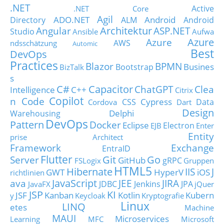
.NET
Active
.NET Core
Agil
ADO.NET
Android
Directory
ALM
Android
Architektur
Angular
ASP.NET
Studio
Ansible
Aufwa
Azure
Azure
AWS
ndsschätzung
Automic
Best
DevOps
Practices
Blazor
BPMN
Busines
Bootstrap
BizTalk
s
C#
Capacitor
ChatGPT
Clea
Intelligence
C++
Citrix
Copilot
n Code
Cypress
CSS
Data
Cordova
Dart
Design
Delphi
Warehousing
DevOps
Pattern
Docker
Eclipse
Electron
EJB
Enter
Entity
prise Architect
Framework
Exchange
EntraID
Flutter
Git
Go
Server
GitHub
gRPC
FSLogix
Gruppen
HTML5
Hibernate
IIS
J
GWT
HyperV
iOS
richtlinien
JavaScript
ava
JEE
JIRA
JDBC
Jenkins
JPA
JavaFX
jQuer
JSP
KI
JSF
Kanban
Kotlin
Kubern
y
Keycloak
Kryptografie
Linux
LINQ
etes
Machine
MAUI
Microservices
Learning
MFC
Microsoft