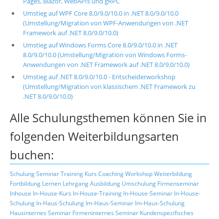
Pages, Blazor, WebAPIs und gRPC
Umstieg auf WPF Core 8.0/9.0/10.0 in .NET 8.0/9.0/10.0
(Umstellung/Migration von WPF-Anwendungen von .NET
Framework auf .NET 8.0/9.0/10.0)
Umstieg auf Windows Forms Core 8.0/9.0/10.0 in .NET
8.0/9.0/10.0 (Umstellung/Migration von Windows Forms-
Anwendungen von .NET Framework auf .NET 8.0/9.0/10.0)
Umstieg auf .NET 8.0/9.0/10.0 - Entscheiderworkshop
(Umstellung/Migration von klassischem .NET Framework zu
.NET 8.0/9.0/10.0)
Alle Schulungsthemen können Sie in
folgenden Weiterbildungsarten
buchen:
Schulung
Seminar
Training
Kurs
Coaching
Workshop
Weiterbildung
Fortbildung
Lernen
Lehrgang
Ausbildung
Umschulung
Firmenseminar
Inhouse
In-House-Kurs
In-House-Training
In-House-Seminar
In-House-
Schulung
In-Haus-Schulung
Im-Haus-Seminar
Im-Haus-Schulung
Hausinternes Seminar
Firmeninternes Seminar
Kundenspezifisches