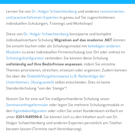
Über uns
Lernen Sie von
Dr. Holger Schwichtenberg
und anderen
renommierten
Suche
und praxiserfahrenen Experten
in genau auf Sie zugeschnittenen
individuellen Schulungen, Trainings und Workshops!
Diese von
Dr. Holger Schwichtenberg
konzipierte und komplett
individualisierbare Schulung
Migration auf das moderne .NET
können
Sie einzeln buchen oder als Schulungsmodul mit
beliebigen anderen
Modulen
zu einer individuellen Firmenschulung (vor Ort oder online) im
Schulungskonfigurator
verbinden. Sie können diese Schulung
vollständig auf Ihre Bedürfnisse anpassen
, indem Sie einzelne
Themen priorisieren, streichen, ersetzen oder ergänzen. Zudem können
Sie über die
Didaktik/Vorgehensweise (z.B. Reihenfolge der
Unterthemen, Übungsanteil)
selbst entscheiden. Dies ist keine
Standardschulung "von der Stange"!
Nutzen Sie für eine auf Sie maßgeschneiderte Schulung unser
Seminaranfrageformular
oder legen Sie mehrere Schulungsmodule in
den
Agendakonfigurator
oder rufen Sie unser Kundenteam einfach an
unter
0201/649590-0
. Sie können sich zu den Inhalten auch von Dr.
Holger Schwichtenberg und anderen Experten persönlich am Telefon
beraten lassen (Termine nach Vereinbarung).