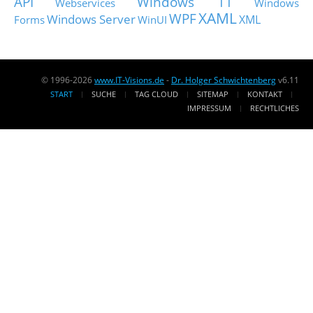
API
Windows 11
Webservices
Windows
XAML
WPF
Windows Server
XML
Forms
WinUI
© 1996-2026
www.IT-Visions.de
-
Dr. Holger Schwichtenberg
v6.11
START
SUCHE
TAG CLOUD
SITEMAP
KONTAKT
IMPRESSUM
RECHTLICHES