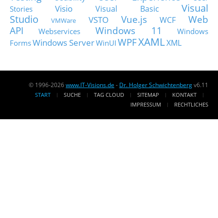
Visual
Visio
Visual Basic
Stories
Studio
Vue.js
Web
VSTO
WCF
VMWare
API
Windows 11
Webservices
Windows
XAML
WPF
Windows Server
XML
Forms
WinUI
© 1996-2026
www.IT-Visions.de
-
Dr. Holger Schwichtenberg
v6.11
START
SUCHE
TAG CLOUD
SITEMAP
KONTAKT
IMPRESSUM
RECHTLICHES