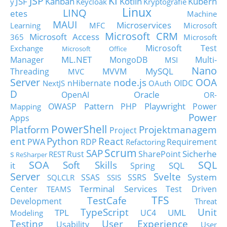
JSP
KI
JSF
Kanban
Kotlin
Kubern
y
Keycloak
Kryptografie
Linux
LINQ
etes
Machine
MAUI
Microservices
Learning
MFC
Microsoft
Microsoft CRM
Microsoft Access
365
Microsoft
Microsoft Test
Exchange
Microsoft Office
ML.NET
Manager
MongoDB
Multi-
MSI
Nano
MySQL
Threading
MVVM
MVC
Server
node.js
OOA
nHibernate
OIDC
NextJS
OAuth
D
Oracle
OpenAI
OR-
Pattern
Playwright
OWASP
PHP
Power
Mapping
Power
Apps
PowerShell
Platform
Projektmanagem
Project
ent
Python
React
PWA
RDP
Requirement
Refactoring
Scrum
SAP
Sicherhe
s
Rust
SharePoint
REST
ReSharper
SOA
SQL
Soft Skills
it
SQL
Spring
Server
Svelte
System
SSAS
SSRS
SQLCLR
SSIS
Center
Terminal Services
Test Driven
TEAMS
TFS
TestCafe
Development
Threat
TypeScript
Unit
TPL
UML
UC4
Modeling
Testing
User Experience
Usability
User