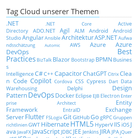
Tag Cloud unserer Themen
.NET
Active
.NET Core
Agil
ADO.NET
Android
Directory
ALM
Android
Architektur
Angular
ASP.NET
Studio
Ansible
Aufwa
Azure
Azure
AWS
ndsschätzung
Automic
Best
DevOps
Practices
Blazor
BPMN
Busines
Bootstrap
BizTalk
s
C#
Capacitor
ChatGPT
Clea
Intelligence
C++
Citrix
Copilot
n Code
Cypress
CSS
Data
Cordova
Dart
Design
Delphi
Warehousing
DevOps
Pattern
Docker
Eclipse
Electron
EJB
Enter
Entity
prise Architect
Framework
Exchange
EntraID
Flutter
Git
Go
Server
GitHub
gRPC
FSLogix
Gruppen
HTML5
Hibernate
IIS
J
GWT
HyperV
iOS
richtlinien
JavaScript
ava
JEE
JIRA
JDBC
Jenkins
JPA
JavaFX
jQuer