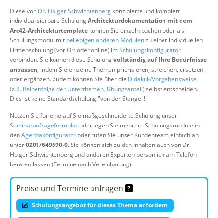
Über uns
Diese von
Dr. Holger Schwichtenberg
konzipierte und komplett
individualisierbare Schulung
Architekturdokumentation mit dem
Suche
Arc42-Architekturtemplate
können Sie einzeln buchen oder als
Schulungsmodul mit
beliebigen anderen Modulen
zu einer individuellen
Firmenschulung (vor Ort oder online) im
Schulungskonfigurator
verbinden. Sie können diese Schulung
vollständig auf Ihre Bedürfnisse
anpassen
, indem Sie einzelne Themen priorisieren, streichen, ersetzen
oder ergänzen. Zudem können Sie über die
Didaktik/Vorgehensweise
(z.B. Reihenfolge der Unterthemen, Übungsanteil)
selbst entscheiden.
Dies ist keine Standardschulung "von der Stange"!
Nutzen Sie für eine auf Sie maßgeschneiderte Schulung unser
Seminaranfrageformular
oder legen Sie mehrere Schulungsmodule in
den
Agendakonfigurator
oder rufen Sie unser Kundenteam einfach an
unter
0201/649590-0
. Sie können sich zu den Inhalten auch von Dr.
Holger Schwichtenberg und anderen Experten persönlich am Telefon
beraten lassen (Termine nach Vereinbarung).
Preise und Termine anfragen
Schulungsangebot für dieses Thema anfordern