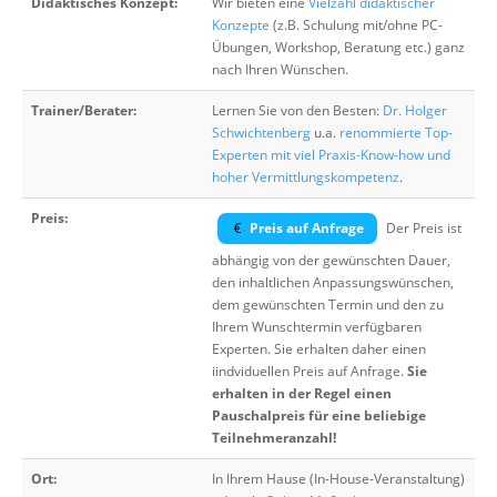
Didaktisches Konzept:
Wir bieten eine
Vielzahl didaktischer
Konzepte
(z.B. Schulung mit/ohne PC-
Übungen, Workshop, Beratung etc.) ganz
nach Ihren Wünschen.
Trainer/Berater:
Lernen Sie von den Besten:
Dr. Holger
Schwichtenberg
u.a.
renommierte Top-
Experten mit viel Praxis-Know-how und
hoher Vermittlungskompetenz
.
Preis:
Preis auf Anfrage
Der Preis ist
abhängig von der gewünschten Dauer,
den inhaltlichen Anpassungswünschen,
dem gewünschten Termin und den zu
Ihrem Wunschtermin verfügbaren
Experten. Sie erhalten daher einen
iindviduellen Preis auf Anfrage.
Sie
erhalten in der Regel einen
Pauschalpreis für eine beliebige
Teilnehmeranzahl!
Ort:
In Ihrem Hause (In-House-Veranstaltung)