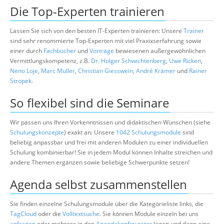
Die Top-Experten trainieren
Lassen Sie sich von den besten IT-Experten trainieren: Unsere
Trainer
sind sehr renommierte Top-Experten mit viel Praxixserfahrung sowie
einer durch
Fachbücher
und
Vorträge
bewiesenen außergewöhnlichen
Vermittlungskompetenz, z.B.
Dr. Holger Schwichtenberg
,
Uwe Ricken
,
Neno Loje
,
Marc Müller
,
Christian Giesswein
,
André Krämer
und
Rainer
Stropek
.
So flexibel sind die Seminare
Wir passen uns Ihren Vorkenntnissen und didaktischen Wünschen (siehe
Schulungskonzepte
) exakt an: Unsere
1042 Schulungsmodule
sind
beliebig anpassbar und frei mit anderen Modulen zu einer individuellen
Schulung kombinierbar! Sie in jedem Modul können Inhalte streichen und
andere Themen ergänzen sowie beliebige Schwerpunkte setzen!
Agenda selbst zusammenstellen
Sie finden einzelne Schulungsmodule über die Kategorieliste links, die
TagCloud
oder die
Volltextsuche
. Sie können Module einzeln bei uns
anfragen
oder mehrere in den
Agendakonfigurator
legen und dann eine