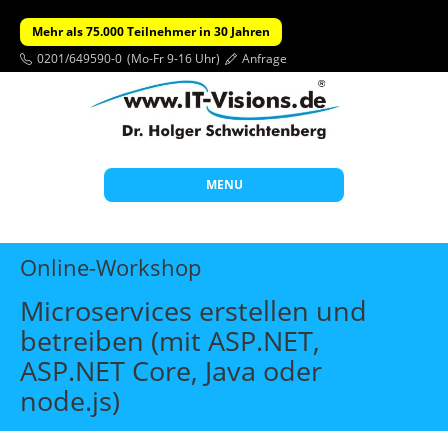
Mehr als 75.000 Teilnehmer in 30 Jahren
0201/649590-0
(Mo-Fr 9-16 Uhr)
Anfrage
MENU
Start
Online-Workshop
Themen
Microservices erstellen und
Beratung
betreiben (mit ASP.NET,
Individuelle Schulungen
ASP.NET Core, Java oder
Offene Seminare
node.js)
Wissen