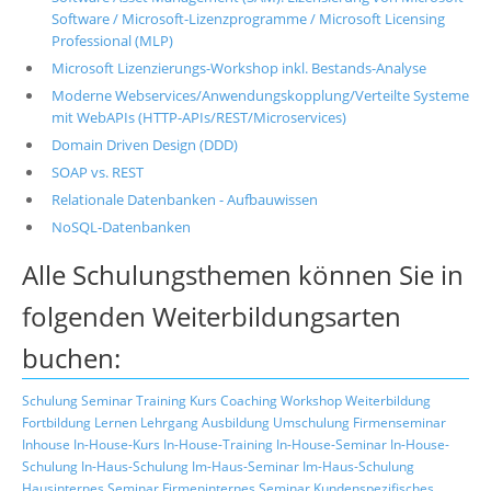
Software / Microsoft-Lizenzprogramme / Microsoft Licensing
Professional (MLP)
Microsoft Lizenzierungs-Workshop inkl. Bestands-Analyse
Moderne Webservices/Anwendungskopplung/Verteilte Systeme
mit WebAPIs (HTTP-APIs/REST/Microservices)
Domain Driven Design (DDD)
SOAP vs. REST
Relationale Datenbanken - Aufbauwissen
NoSQL-Datenbanken
Alle Schulungsthemen können Sie in
folgenden Weiterbildungsarten
buchen:
Schulung
Seminar
Training
Kurs
Coaching
Workshop
Weiterbildung
Fortbildung
Lernen
Lehrgang
Ausbildung
Umschulung
Firmenseminar
Inhouse
In-House-Kurs
In-House-Training
In-House-Seminar
In-House-
Schulung
In-Haus-Schulung
Im-Haus-Seminar
Im-Haus-Schulung
Hausinternes Seminar
Firmeninternes Seminar
Kundenspezifisches