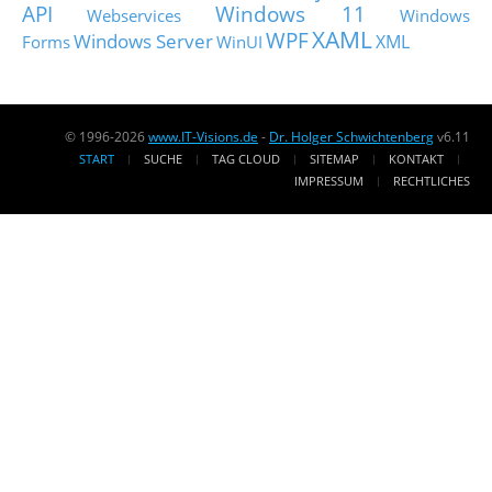
API
Windows 11
Webservices
Windows
XAML
WPF
Windows Server
XML
Forms
WinUI
© 1996-2026
www.IT-Visions.de
-
Dr. Holger Schwichtenberg
v6.11
START
SUCHE
TAG CLOUD
SITEMAP
KONTAKT
IMPRESSUM
RECHTLICHES