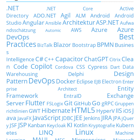
.NET
Active
.NET Core
Agil
ADO.NET
Android
Directory
ALM
Android
Architektur
Angular
ASP.NET
Studio
Ansible
Aufwa
Azure
Azure
AWS
ndsschätzung
Automic
Best
DevOps
Practices
Blazor
BPMN
Busines
Bootstrap
BizTalk
s
C#
Capacitor
ChatGPT
Clea
Intelligence
C++
Citrix
Copilot
n Code
Cypress
CSS
Data
Cordova
Dart
Design
Delphi
Warehousing
DevOps
Pattern
Docker
Eclipse
Electron
EJB
Enter
Entity
prise Architect
Framework
Exchange
EntraID
Flutter
Git
Go
Server
GitHub
gRPC
FSLogix
Gruppen
HTML5
Hibernate
IIS
J
GWT
HyperV
iOS
richtlinien
JavaScript
ava
JEE
JIRA
JDBC
Jenkins
JPA
JavaFX
jQuer
JSP
KI
JSF
Kanban
Kotlin
Kubern
y
Keycloak
Kryptografie
Linux
LINQ
etes
Machine
MAUI
Microservices