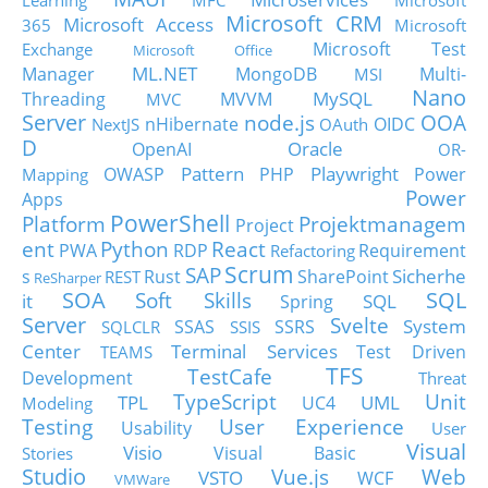
Learning
MFC
Microsoft
Microsoft CRM
Microsoft Access
365
Microsoft
Microsoft Test
Exchange
Microsoft Office
ML.NET
Manager
MongoDB
Multi-
MSI
Nano
MySQL
Threading
MVVM
MVC
Server
node.js
OOA
nHibernate
OIDC
NextJS
OAuth
D
Oracle
OpenAI
OR-
Pattern
Playwright
OWASP
PHP
Power
Mapping
Power
Apps
PowerShell
Platform
Projektmanagem
Project
ent
Python
React
PWA
RDP
Requirement
Refactoring
Scrum
SAP
Sicherhe
s
Rust
SharePoint
REST
ReSharper
SOA
SQL
Soft Skills
it
SQL
Spring
Server
Svelte
System
SSAS
SSRS
SQLCLR
SSIS
Center
Terminal Services
Test Driven
TEAMS
TFS
TestCafe
Development
Threat
TypeScript
Unit
TPL
UML
UC4
Modeling
Testing
User Experience
Usability
User
Visual
Visio
Visual Basic
Stories
Studio
Vue.js
Web
VSTO
WCF
VMWare