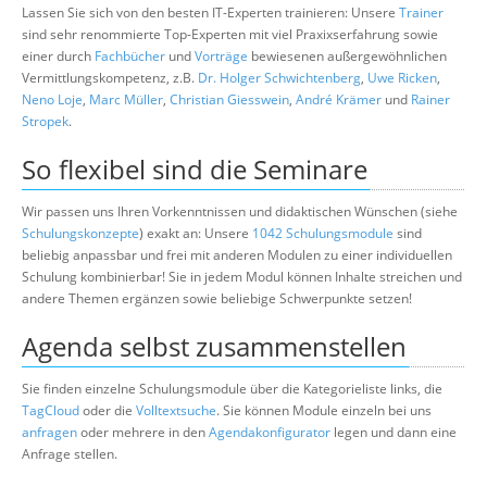
Lassen Sie sich von den besten IT-Experten trainieren: Unsere
Trainer
sind sehr renommierte Top-Experten mit viel Praxixserfahrung sowie
einer durch
Fachbücher
und
Vorträge
bewiesenen außergewöhnlichen
Vermittlungskompetenz, z.B.
Dr. Holger Schwichtenberg
,
Uwe Ricken
,
Neno Loje
,
Marc Müller
,
Christian Giesswein
,
André Krämer
und
Rainer
Stropek
.
So flexibel sind die Seminare
Wir passen uns Ihren Vorkenntnissen und didaktischen Wünschen (siehe
Schulungskonzepte
) exakt an: Unsere
1042 Schulungsmodule
sind
beliebig anpassbar und frei mit anderen Modulen zu einer individuellen
Schulung kombinierbar! Sie in jedem Modul können Inhalte streichen und
andere Themen ergänzen sowie beliebige Schwerpunkte setzen!
Agenda selbst zusammenstellen
Sie finden einzelne Schulungsmodule über die Kategorieliste links, die
TagCloud
oder die
Volltextsuche
. Sie können Module einzeln bei uns
anfragen
oder mehrere in den
Agendakonfigurator
legen und dann eine
Anfrage stellen.