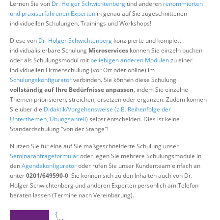
Lernen Sie von
Dr. Holger Schwichtenberg
und anderen
renommierten
Über uns
und praxiserfahrenen Experten
in genau auf Sie zugeschnittenen
individuellen Schulungen, Trainings und Workshops!
Suche
Diese von
Dr. Holger Schwichtenberg
konzipierte und komplett
individualisierbare Schulung
Microservices
können Sie einzeln buchen
oder als Schulungsmodul mit
beliebigen anderen Modulen
zu einer
individuellen Firmenschulung (vor Ort oder online) im
Schulungskonfigurator
verbinden. Sie können diese Schulung
vollständig auf Ihre Bedürfnisse anpassen
, indem Sie einzelne
Themen priorisieren, streichen, ersetzen oder ergänzen. Zudem können
Sie über die
Didaktik/Vorgehensweise (z.B. Reihenfolge der
Unterthemen, Übungsanteil)
selbst entscheiden. Dies ist keine
Standardschulung "von der Stange"!
Nutzen Sie für eine auf Sie maßgeschneiderte Schulung unser
Seminaranfrageformular
oder legen Sie mehrere Schulungsmodule in
den
Agendakonfigurator
oder rufen Sie unser Kundenteam einfach an
unter
0201/649590-0
. Sie können sich zu den Inhalten auch von Dr.
Holger Schwichtenberg und anderen Experten persönlich am Telefon
beraten lassen (Termine nach Vereinbarung).