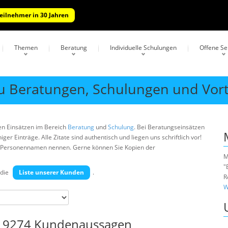
Teilnehmer in 30 Jahren
Themen
Beratung
Individuelle Schulungen
Offene S
u Beratungen, Schulungen und Vor
en Einsätzen im Bereich
Beratung
und
Schulung
. Bei Beratungseinsätzen
r Einträge. Alle Zitate sind authentisch und liegen uns schriftlich vor!
ne Personennamen nennen. Gerne können Sie Kopien der
M
"
die
Liste unserer Kunden
.
R
W
t 9274 Kundenaussagen