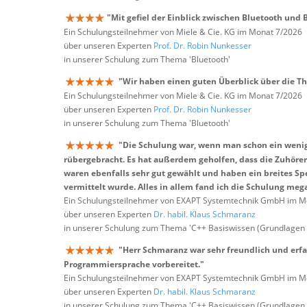
"Mit gefiel der Einblick zwischen Bluetooth und 
Ein Schulungsteilnehmer von Miele & Cie. KG im Monat 7/2026
über unseren Experten
Prof. Dr. Robin Nunkesser
in unserer Schulung zum Thema 'Bluetooth'
"Wir haben einen guten Überblick über die T
Ein Schulungsteilnehmer von Miele & Cie. KG im Monat 7/2026
über unseren Experten
Prof. Dr. Robin Nunkesser
in unserer Schulung zum Thema 'Bluetooth'
"Die Schulung war, wenn man schon ein wenig 
rübergebracht. Es hat außerdem geholfen, dass die Zuhö
waren ebenfalls sehr gut gewählt und haben ein breites Sp
vermittelt wurde. Alles in allem fand ich die Schulung meg
Ein Schulungsteilnehmer von EXAPT Systemtechnik GmbH im M
über unseren Experten
Dr. habil. Klaus Schmaranz
in unserer Schulung zum Thema 'C++ Basiswissen (Grundlagen
"Herr Schmaranz war sehr freundlich und erfa
Programmiersprache vorbereitet."
Ein Schulungsteilnehmer von EXAPT Systemtechnik GmbH im M
über unseren Experten
Dr. habil. Klaus Schmaranz
in unserer Schulung zum Thema 'C++ Basiswissen (Grundlagen