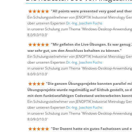
"All points were presented very good and ther
Ein Schulungsteilnehmer von JENOPTIK Industrial Metrology 
über unseren Experten
Dr.-Ing. Joachim Fuchs
in unserer Schulung zum Thema 'Windows-Desktop-Anwendungen
8.0/9.0/10.0'
"Mir gefielen die Live-Übungen. Es war genug
war sehr gut, um den Anschluss behalten zu können."
Ein Schulungsteilnehmer von JENOPTIK Industrial Metrology 
über unseren Experten
Dr.-Ing. Joachim Fuchs
in unserer Schulung zum Thema 'Windows-Desktop-Anwendungen
8.0/9.0/10.0'
"Die ganzen Übungsprojekte konnten parallel m
Übungsprojekte wurde regelmäßig auf Github gestellt, so d
mit dem funktionsfähigen Codestand weiterarbeiten konnt
Ein Schulungsteilnehmer von JENOPTIK Industrial Metrology 
über unseren Experten
Dr.-Ing. Joachim Fuchs
in unserer Schulung zum Thema 'Windows-Desktop-Anwendungen
8.0/9.0/10.0'
"Der Dozent hatte ein gutes Fachwissen und 