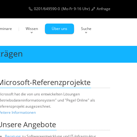
0201/649590-0
(Mo-Fr 9-16 Uhr)
Anfrage
eminare
Wissen
Über uns
Suche
trägen
Microsoft-Referenzprojekte
icrosoft hat die von uns entwickelten Lösungen
Betriebsdateninformationsystem" und "Pegel Online" als
eferenzprojekt ausgezeichnet.
eitere Informationen
Unsere Angebote
Beratung
zu Softwareentwicklung und IT-Infrastruktur