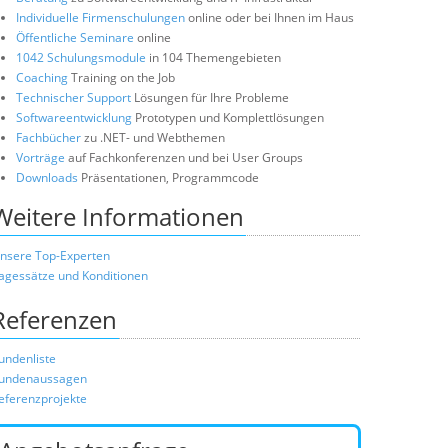
Individuelle Firmenschulungen
online oder bei Ihnen im Haus
Öffentliche Seminare
online
1042 Schulungsmodule
in 104 Themengebieten
Coaching
Training on the Job
Technischer Support
Lösungen für Ihre Probleme
Softwareentwicklung
Prototypen und Komplettlösungen
Fachbücher
zu .NET- und Webthemen
Vorträge
auf Fachkonferenzen und bei User Groups
Downloads
Präsentationen, Programmcode
Weitere Informationen
nsere Top-Experten
agessätze und Konditionen
Referenzen
undenliste
undenaussagen
eferenzprojekte