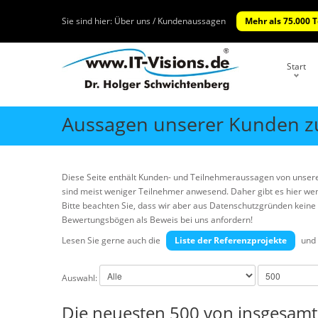
Sie sind hier:
Über uns / Kundenaussagen
Mehr als 75.000 
Start
Aussagen unserer Kunden z
Diese Seite enthält Kunden- und Teilnehmeraussagen von unser
sind meist weniger Teilnehmer anwesend. Daher gibt es hier wenige
Bitte beachten Sie, dass wir aber aus Datenschutzgründen kei
Bewertungsbögen als Beweis bei uns anfordern!
Lesen Sie gerne auch die
Liste der Referenzprojekte
und 
Auswahl:
Die neuesten 500 von insgesam