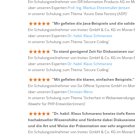
Ein Schulungsteilnehmer von ISR Information Products AG im M
über unseren Experten
Prof. Ing. Markus Ehrenmüller-Jensen
in unserer Schulung zum Thema 'Azure Data Factory (ADF)'
"Mir gefielen die Java-Beispiele und die solid
Ein Schulungsteilnehmer von Invitec GmbH & Co. KG im Monat 
über unseren Experten
Dr. habil. Klaus Schmaranz
in unserer Schulung zum Thema 'Secure Coding'
"Es stand genügend Zeit für Diskussionen zur
Ein Schulungsteilnehmer von Invitec GmbH & Co. KG im Monat 
über unseren Experten
Dr. habil. Klaus Schmaranz
in unserer Schulung zum Thema 'Secure Coding'
"Mit gefielen die klaren, einfachen Beispiele."
Ein Schulungsteilnehmer von Six Offene Systeme GmbH im Mon
über unseren Experten
Christian Wenz
in unserer Schulung zum Thema 'Sicherheit in Webanwendungen
Abwehr für PHP-Entwickler(innen)'
"Dr. habil. Klaus Schmaranz bewies tiefe Ken
hochaktueller Wissenshöhe und förderte dabei Diskussionen.
und die Art und Weise der Präsentation war sehr angenehm
Ein Schulungsteilnehmer von Invitec GmbH & Co. KG im Monat 