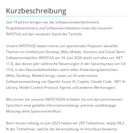
Kurzbeschreibung
Seit 14 Jahren bringen wir die Softwareentwickler(innen),
Projektleiter(innen) und Softwarearchitekten/-innen bei unserem
INFOTAG auf den neuesten Stand der Technik.
Unsere INFOTAGE bieten immer ein spannendes Potpourri aktueller
Themen im Umfeld von Desktop, Web, Mobile, Services und Cloud. Beim
Softwareentwickler-INFOTAG am 16. Juni 2026 dreht sich alles um .NET
11.0, das dieses Jahr zahlreiche Neuerungen in der Sprachsyntax von C#
15.0, in den Klassenbibliotheken und in allen Anwendungsbereichen
(Web, Desktop, Mobile) bringt, sowie um KI-unterstützte
Softwareentwicklung mit OpenAI, Azure AI, Copilot, Claude Code, .NET AI
Library, Model Context Protocol, Agents und anderen Werkzeugen.
Wie immer bei unseren INFOTAGEN erhalten Sie von den prominenten
Sprechern eine geballte Informationsladung und eine unabhängige
Meinung ohne Sponsoreneinfluss.
Beim letzten Infotag im Juni 2025 hatten wir 295 Teilnehmer, wobei 98,2
% der Teilnehmer, welche die Veranstaltung im Anschluss bewertet