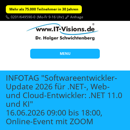
Mehr als 75.000 Teilnehmer in 30 Jahren
0201/649590-0
(Mo-Fr 9-16 Uhr)
Anfrage
MENU
Start
INFOTAG "Softwareentwickler-
Themen
Update 2026 für .NET-, Web-
und Cloud-Entwickler: .NET 11.0
Beratung
und KI"
Individuelle Schulungen
16.06.2026 09:00 bis 18:00,
Offene Seminare
Online-Event mit ZOOM
Wissen