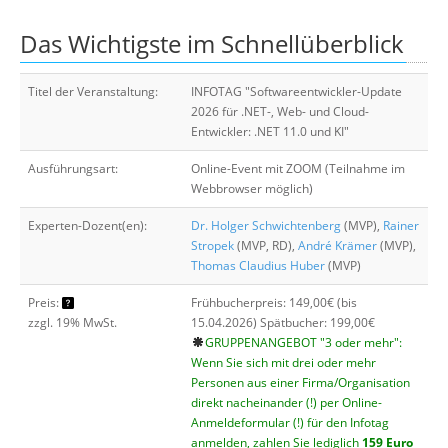
Über uns
Das Wichtigste im Schnellüberblick
Suche
Titel der Veranstaltung:
INFOTAG "Softwareentwickler-Update
2026 für .NET-, Web- und Cloud-
Entwickler: .NET 11.0 und KI"
Ausführungsart:
Online-Event mit ZOOM (Teilnahme im
Webbrowser möglich)
Experten-Dozent(en):
Dr. Holger Schwichtenberg
(MVP),
Rainer
Stropek
(MVP, RD),
André Krämer
(MVP),
Thomas Claudius Huber
(MVP)
Preis:
Frühbucherpreis: 149,00€ (bis
zzgl. 19% MwSt.
15.04.2026) Spätbucher: 199,00€
GRUPPENANGEBOT "3 oder mehr":
Wenn Sie sich mit drei oder mehr
Personen aus einer Firma/Organisation
direkt nacheinander (!) per Online-
Anmeldeformular (!) für den Infotag
anmelden, zahlen Sie lediglich
159 Euro