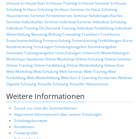
Inhouse
In-House-Kurs
In-House-Training
In-House-Seminar
In-House-
Schulung
In-Haus-Schulung
Im-Haus-Seminar
Im-Haus-Schulung
Hausinternes Seminar
Firmeninternes Seminar
Kundenspezifisches
Seminar
Individuelles Seminar
Individual-Seminar
Individual-Schulung
Individual-Training
On-Demand-Training
Individual-Fortbildung
Individual-
Weiterbildung
Beratung
Bildung
Consulting
Crashkurs
Crashkurse
Erwachsenenbildung
Firmenschulung
Firmentraining
Fortbildungen
Kurse
Kundentraining
Schulungen
Schulungsangebot
Seminarangebot
Seminare
Trainingsangebot
Umschulungen
Unterricht
Weiterbildungen
Workshops
Akademie
Online-Workshop
Online-Schulung
Online-Seminar
Online-Training
Online-Fortbildung
Online-Weiterbildung
Online-Kurs
Web-Workshop
Web-Schulung
Web-Seminar
Web-Training
Web-
Fortbildung
Web-Weiterbildung
Web-Kurs
E-Learning
Fernlernen
Webinar
Digitale Schulung
Virtuelle Schulung
Virtueller Klassenraum
Weitere Informationen
Zurück zur Liste der Seminarthemen
Allgemeine Informationen über unsere Schulungen
Schulungskonzepte
Konditionen
Trainerprofile