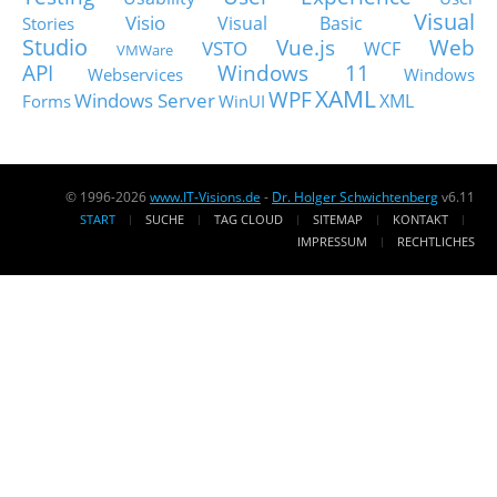
Visual
Visio
Visual Basic
Stories
Studio
Vue.js
Web
VSTO
WCF
VMWare
API
Windows 11
Webservices
Windows
XAML
WPF
Windows Server
XML
Forms
WinUI
© 1996-2026
www.IT-Visions.de
-
Dr. Holger Schwichtenberg
v6.11
START
SUCHE
TAG CLOUD
SITEMAP
KONTAKT
IMPRESSUM
RECHTLICHES