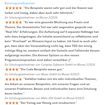
Beratungsmaßnahmen
"
Die Beispiele waren sehr gut und der Dozent war
locker und lustig, daber aber auch sehr lehrreich.
"
Ein Schulungsteilnehmer im Monat 2/2026
"
Es war eine gesunde Mischung aus Praxis und
Theorie. Der theoretische Teil war sehr angenehm gespickt von
"Real life"-Erfahrungen. Die Aufteilung auf 6 separate Halbtage hat
sehr dazu beigetragen, die Inhalte ausreichend zu reflektieren und
kein "Overload" an Wissens-Input zu haben. Ich fand es auch sehr
gut, dass über der Veranstaltung nicht lag, dass TDD der einzig
richtige Weg ist, sondern einfach die Vorteile und Fallstricke dessen
aufgezeigt wurden. Die kleinen Spitzen zu den neuen
Programmiersprachen sind daher verzeihbar ;)
"
Ein Schulungsteilnehmer von Compass Software GmbH im Monat 2/2026
"
Die Code Beispiele waren gut.
"
Ein Schulungsteilnehmer von Motec GmbH im Monat 6/2025
"
Gefallen haben mit die sehr individuellen Themen,
die Arbeit an unseren Beispielen, mit unseren Fragen und an
unseren Problemen. Besser und individueller kann eine Schulung
kaum laufen.
"
Ein Schulungsteilnehmer von Mahr EDV GmbH im Monat 6/2025
"
Der Vortag war flüssig und strukturiert.
"