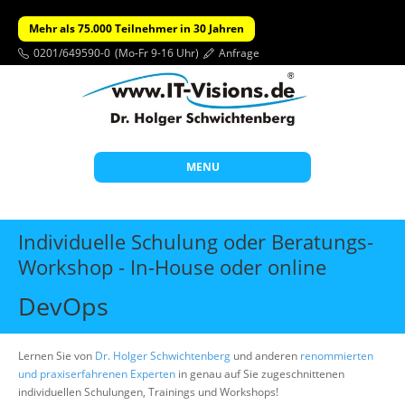
Mehr als 75.000 Teilnehmer in 30 Jahren
0201/649590-0
(Mo-Fr 9-16 Uhr)
Anfrage
MENU
Start
Individuelle Schulung oder Beratungs-
Themen
Workshop - In-House oder online
Beratung
DevOps
Individuelle Schulungen
Offene Seminare
Lernen Sie von
Dr. Holger Schwichtenberg
und anderen
renommierten
und praxiserfahrenen Experten
in genau auf Sie zugeschnittenen
Wissen
individuellen Schulungen, Trainings und Workshops!