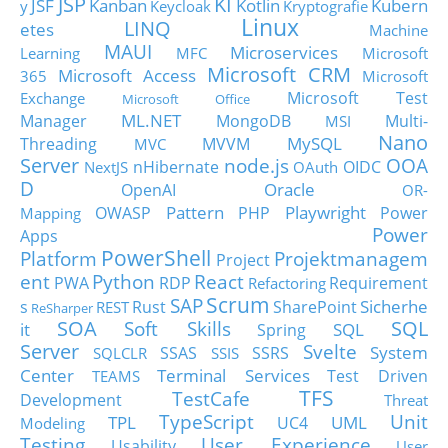
JSP
KI
JSF
Kanban
Kotlin
Kubern
y
Keycloak
Kryptografie
Linux
LINQ
etes
Machine
MAUI
Microservices
Learning
MFC
Microsoft
Microsoft CRM
Microsoft Access
365
Microsoft
Microsoft Test
Exchange
Microsoft Office
ML.NET
Manager
MongoDB
Multi-
MSI
Nano
MySQL
Threading
MVVM
MVC
Server
node.js
OOA
nHibernate
OIDC
NextJS
OAuth
D
Oracle
OpenAI
OR-
Pattern
Playwright
OWASP
PHP
Power
Mapping
Power
Apps
PowerShell
Platform
Projektmanagem
Project
ent
Python
React
PWA
RDP
Requirement
Refactoring
Scrum
SAP
Sicherhe
s
Rust
SharePoint
REST
ReSharper
SOA
SQL
Soft Skills
it
SQL
Spring
Server
Svelte
System
SSAS
SSRS
SQLCLR
SSIS
Center
Terminal Services
Test Driven
TEAMS
TFS
TestCafe
Development
Threat
TypeScript
Unit
TPL
UML
UC4
Modeling
Testing
User Experience
Usability
User