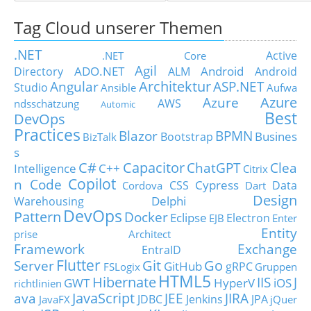
Tag Cloud unserer Themen
.NET
Active
.NET Core
Agil
ADO.NET
Android
Directory
ALM
Android
Architektur
Angular
ASP.NET
Studio
Ansible
Aufwa
Azure
Azure
AWS
ndsschätzung
Automic
Best
DevOps
Practices
Blazor
BPMN
Busines
Bootstrap
BizTalk
s
C#
Capacitor
ChatGPT
Clea
Intelligence
C++
Citrix
Copilot
n Code
Cypress
CSS
Data
Cordova
Dart
Design
Delphi
Warehousing
DevOps
Pattern
Docker
Eclipse
Electron
EJB
Enter
Entity
prise Architect
Framework
Exchange
EntraID
Flutter
Git
Go
Server
GitHub
gRPC
FSLogix
Gruppen
HTML5
Hibernate
IIS
J
GWT
HyperV
iOS
richtlinien
JavaScript
ava
JEE
JIRA
JDBC
Jenkins
JPA
JavaFX
jQuer