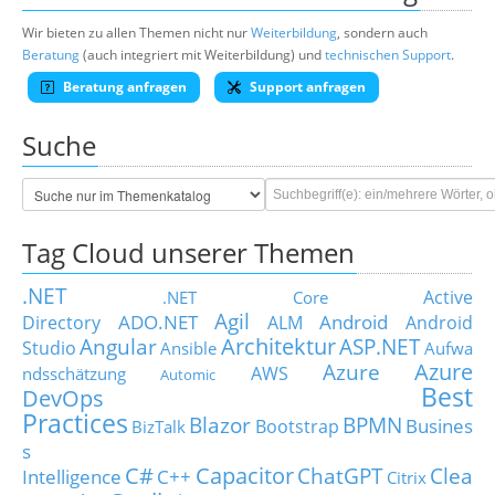
Wir bieten zu allen Themen nicht nur
Weiterbildung
, sondern auch
Beratung
(auch integriert mit Weiterbildung) und
technischen Support
.
Beratung anfragen
Support anfragen
Suche
Tag Cloud unserer Themen
.NET
Active
.NET Core
Agil
ADO.NET
Android
Directory
ALM
Android
Architektur
Angular
ASP.NET
Studio
Ansible
Aufwa
Azure
Azure
AWS
ndsschätzung
Automic
Best
DevOps
Practices
Blazor
BPMN
Busines
Bootstrap
BizTalk
s
C#
Capacitor
ChatGPT
Clea
Intelligence
C++
Citrix