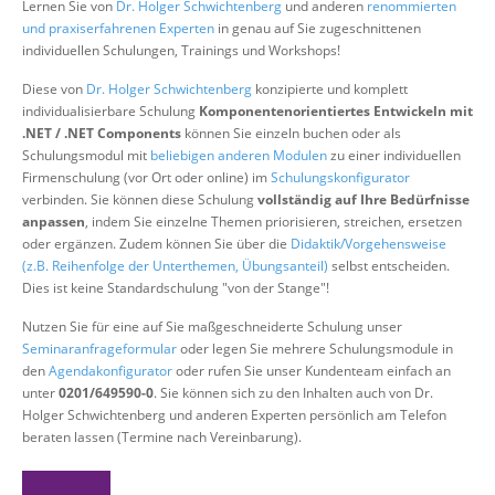
Lernen Sie von
Dr. Holger Schwichtenberg
und anderen
renommierten
Über uns
und praxiserfahrenen Experten
in genau auf Sie zugeschnittenen
individuellen Schulungen, Trainings und Workshops!
Suche
Diese von
Dr. Holger Schwichtenberg
konzipierte und komplett
individualisierbare Schulung
Komponentenorientiertes Entwickeln mit
.NET / .NET Components
können Sie einzeln buchen oder als
Schulungsmodul mit
beliebigen anderen Modulen
zu einer individuellen
Firmenschulung (vor Ort oder online) im
Schulungskonfigurator
verbinden. Sie können diese Schulung
vollständig auf Ihre Bedürfnisse
anpassen
, indem Sie einzelne Themen priorisieren, streichen, ersetzen
oder ergänzen. Zudem können Sie über die
Didaktik/Vorgehensweise
(z.B. Reihenfolge der Unterthemen, Übungsanteil)
selbst entscheiden.
Dies ist keine Standardschulung "von der Stange"!
Nutzen Sie für eine auf Sie maßgeschneiderte Schulung unser
Seminaranfrageformular
oder legen Sie mehrere Schulungsmodule in
den
Agendakonfigurator
oder rufen Sie unser Kundenteam einfach an
unter
0201/649590-0
. Sie können sich zu den Inhalten auch von Dr.
Holger Schwichtenberg und anderen Experten persönlich am Telefon
beraten lassen (Termine nach Vereinbarung).