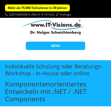
Mehr als 75.000 Teilnehmer in 30 Jahren
0201/649590-0
(Mo-Fr 9-16 Uhr)
Anfrage
MENU
Start
Individuelle Schulung oder Beratungs-
Themen
Workshop - In-House oder online
Beratung
Komponentenorientiertes
Individuelle Schulungen
Entwickeln mit .NET / .NET
Components
Offene Seminare
Wissen