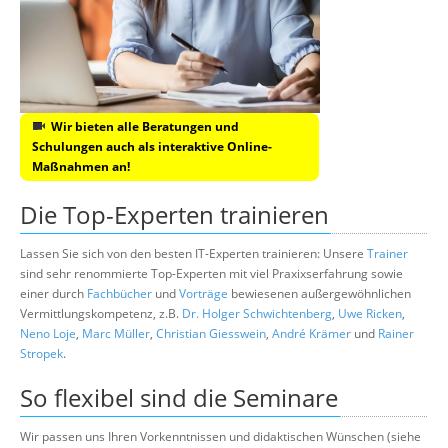
Wir bieten alle Beratungen und
Schulungen auch als interaktive Online-
Maßnahmen an!
Die Top-Experten trainieren
Lassen Sie sich von den besten IT-Experten trainieren: Unsere
Trainer
sind sehr renommierte Top-Experten mit viel Praxixserfahrung sowie
einer durch
Fachbücher
und
Vorträge
bewiesenen außergewöhnlichen
Vermittlungskompetenz, z.B.
Dr. Holger Schwichtenberg
,
Uwe Ricken
,
Neno Loje
,
Marc Müller
,
Christian Giesswein
,
André Krämer
und
Rainer
Stropek
.
So flexibel sind die Seminare
Wir passen uns Ihren Vorkenntnissen und didaktischen Wünschen (siehe