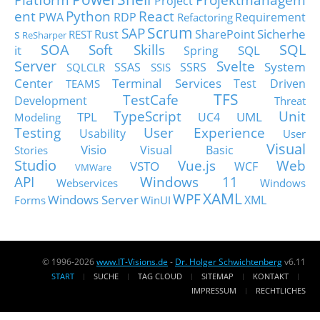
Project
ent
Python
React
PWA
RDP
Requirement
Refactoring
Scrum
SAP
Sicherhe
s
Rust
SharePoint
REST
ReSharper
SOA
SQL
Soft Skills
it
SQL
Spring
Server
Svelte
System
SSAS
SSRS
SQLCLR
SSIS
Center
Terminal Services
Test Driven
TEAMS
TFS
TestCafe
Development
Threat
TypeScript
Unit
TPL
UML
UC4
Modeling
Testing
User Experience
Usability
User
Visual
Visio
Visual Basic
Stories
Studio
Vue.js
Web
VSTO
WCF
VMWare
API
Windows 11
Webservices
Windows
XAML
WPF
Windows Server
XML
Forms
WinUI
© 1996-2026
www.IT-Visions.de
-
Dr. Holger Schwichtenberg
v6.11
START
SUCHE
TAG CLOUD
SITEMAP
KONTAKT
IMPRESSUM
RECHTLICHES