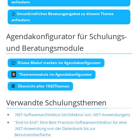
anfordern
Unverbindliches Beratungangebot zu diesem Thema
anfordern
Agendakonfigurator für Schulungs-
und Beratungsmodule
Dieses Modul merken im Agendakonfigurator
0
Themenmodule im Agendakonfigurator
Übersicht aller 1042Themen
Verwandte Schulungsthemen
.NET-Softwarearchitektur (Architektur von .NET-Anwendungen)
"End-to-End": Eine Best Practices-Softwarearchitektur für eine
.NET-Anwendung von der Datenbank bis zur
Benutzeroberfläche