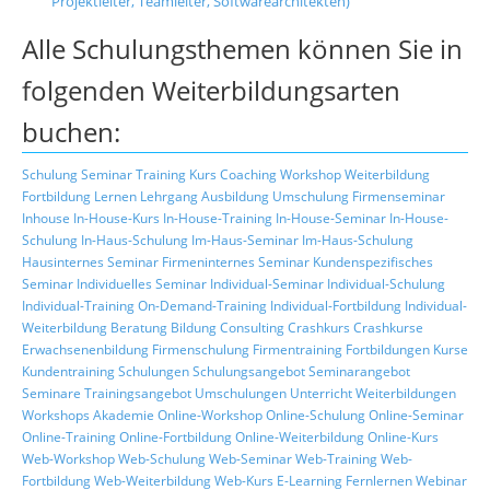
Projektleiter, Teamleiter, Softwarearchitekten)
Alle Schulungsthemen können Sie in
folgenden Weiterbildungsarten
buchen:
Schulung
Seminar
Training
Kurs
Coaching
Workshop
Weiterbildung
Fortbildung
Lernen
Lehrgang
Ausbildung
Umschulung
Firmenseminar
Inhouse
In-House-Kurs
In-House-Training
In-House-Seminar
In-House-
Schulung
In-Haus-Schulung
Im-Haus-Seminar
Im-Haus-Schulung
Hausinternes Seminar
Firmeninternes Seminar
Kundenspezifisches
Seminar
Individuelles Seminar
Individual-Seminar
Individual-Schulung
Individual-Training
On-Demand-Training
Individual-Fortbildung
Individual-
Weiterbildung
Beratung
Bildung
Consulting
Crashkurs
Crashkurse
Erwachsenenbildung
Firmenschulung
Firmentraining
Fortbildungen
Kurse
Kundentraining
Schulungen
Schulungsangebot
Seminarangebot
Seminare
Trainingsangebot
Umschulungen
Unterricht
Weiterbildungen
Workshops
Akademie
Online-Workshop
Online-Schulung
Online-Seminar
Online-Training
Online-Fortbildung
Online-Weiterbildung
Online-Kurs
Web-Workshop
Web-Schulung
Web-Seminar
Web-Training
Web-
Fortbildung
Web-Weiterbildung
Web-Kurs
E-Learning
Fernlernen
Webinar