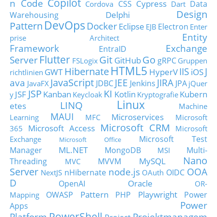
Copilot
n Code
Cypress
CSS
Data
Cordova
Dart
Design
Delphi
Warehousing
DevOps
Pattern
Docker
Eclipse
Electron
EJB
Enter
Entity
prise Architect
Framework
Exchange
EntraID
Flutter
Git
Go
Server
GitHub
gRPC
FSLogix
Gruppen
HTML5
Hibernate
IIS
J
GWT
HyperV
iOS
richtlinien
JavaScript
ava
JEE
JIRA
JDBC
Jenkins
JPA
JavaFX
jQuer
JSP
KI
JSF
Kanban
Kotlin
Kubern
y
Keycloak
Kryptografie
Linux
LINQ
etes
Machine
MAUI
Microservices
Learning
MFC
Microsoft
Microsoft CRM
Microsoft Access
365
Microsoft
Microsoft Test
Exchange
Microsoft Office
ML.NET
Manager
MongoDB
Multi-
MSI
Nano
MySQL
Threading
MVVM
MVC
Server
node.js
OOA
nHibernate
OIDC
NextJS
OAuth
D
Oracle
OpenAI
OR-
Pattern
Playwright
OWASP
PHP
Power
Mapping
Power
Apps
PowerShell
Platform
Projektmanagem