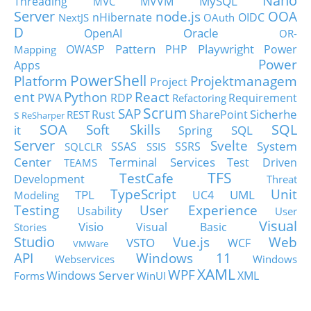
Nano
MySQL
Threading
MVVM
MVC
Server
node.js
OOA
nHibernate
OIDC
NextJS
OAuth
D
Oracle
OpenAI
OR-
Pattern
Playwright
OWASP
PHP
Power
Mapping
Power
Apps
PowerShell
Platform
Projektmanagem
Project
ent
Python
React
PWA
RDP
Requirement
Refactoring
Scrum
SAP
Sicherhe
s
Rust
SharePoint
REST
ReSharper
SOA
SQL
Soft Skills
it
SQL
Spring
Server
Svelte
System
SSAS
SSRS
SQLCLR
SSIS
Center
Terminal Services
Test Driven
TEAMS
TFS
TestCafe
Development
Threat
TypeScript
Unit
TPL
UML
UC4
Modeling
Testing
User Experience
Usability
User
Visual
Visio
Visual Basic
Stories
Studio
Vue.js
Web
VSTO
WCF
VMWare
API
Windows 11
Webservices
Windows
XAML
WPF
Windows Server
XML
Forms
WinUI