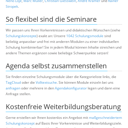
Neno Loje
,
Marc Müller
,
Christian Giesswein
,
André Krämer
und
Rainer
Stropek
.
So flexibel sind die Seminare
Wir passen uns Ihren Vorkenntnissen und didaktischen Wünschen (siehe
Schulungskonzepte
) exakt an: Unsere
1042 Schulungsmodule
sind
beliebig anpassbar und frei mit anderen Modulen zu einer individuellen
Schulung kombinierbar! Sie in jedem Modul können Inhalte streichen und
andere Themen ergänzen sowie beliebige Schwerpunkte setzen!
Agenda selbst zusammenstellen
Sie finden einzelne Schulungsmodule über die Kategorieliste links, die
TagCloud
oder die
Volltextsuche
. Sie können Module einzeln bei uns
anfragen
oder mehrere in den
Agendakonfigurator
legen und dann eine
Anfrage stellen.
Kostenfreie Weiterbildungsberatung
Gerne erstellen wir Ihnen kostenlos ein Angebot mit
maßgeschneidertem
Schulungskonzept
auf Basis Ihrer Vorkenntnisse und Weiterbildungsziele.