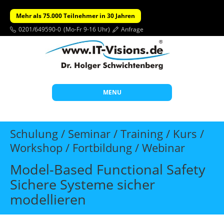
Mehr als 75.000 Teilnehmer in 30 Jahren
0201/649590-0
(Mo-Fr 9-16 Uhr)
Anfrage
MENU
Start
Schulung / Seminar / Training / Kurs /
Themen
Workshop / Fortbildung / Webinar
Beratung
Model-Based Functional Safety
Individuelle Schulungen
Sichere Systeme sicher
modellieren
Offene Seminare
Wissen