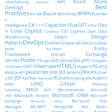
Azure
Azure
AWS
ndsschätzung
Automic
Best
DevOps
Practices
Blazor
BPMN
Busines
Bootstrap
BizTalk
s
C#
Capacitor
ChatGPT
Clea
Intelligence
C++
Citrix
Copilot
n Code
Cypress
CSS
Data
Cordova
Dart
Design
Delphi
Warehousing
DevOps
Pattern
Docker
Eclipse
Electron
EJB
Enter
Entity
prise Architect
Framework
Exchange
EntraID
Flutter
Git
Go
Server
GitHub
gRPC
FSLogix
Gruppen
HTML5
Hibernate
IIS
J
GWT
HyperV
iOS
richtlinien
JavaScript
ava
JEE
JIRA
JDBC
Jenkins
JPA
JavaFX
jQuer
JSP
KI
JSF
Kanban
Kotlin
Kubern
y
Keycloak
Kryptografie
Linux
LINQ
etes
Machine
MAUI
Microservices
Learning
MFC
Microsoft
Microsoft CRM
Microsoft Access
365
Microsoft
Microsoft Test
Exchange
Microsoft Office
ML.NET
Manager
MongoDB
Multi-
MSI