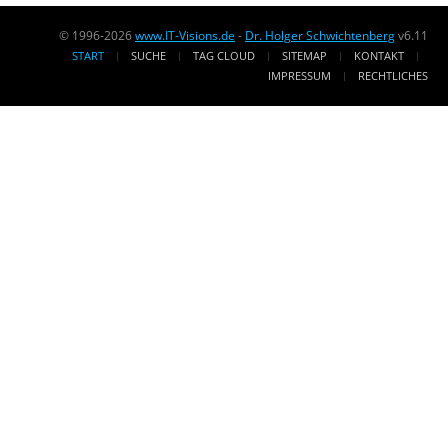
© 1996-2026
www.IT-Visions.de
-
Dr. Holger Schwichtenberg
v6.11
START
SUCHE
TAG CLOUD
SITEMAP
KONTAKT
IMPRESSUM
RECHTLICHES