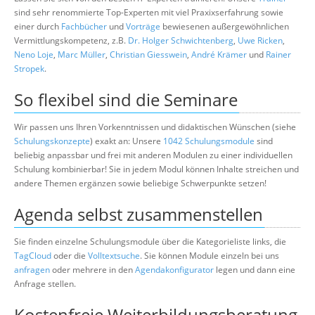
sind sehr renommierte Top-Experten mit viel Praxixserfahrung sowie
einer durch
Fachbücher
und
Vorträge
bewiesenen außergewöhnlichen
Vermittlungskompetenz, z.B.
Dr. Holger Schwichtenberg
,
Uwe Ricken
,
Neno Loje
,
Marc Müller
,
Christian Giesswein
,
André Krämer
und
Rainer
Stropek
.
So flexibel sind die Seminare
Wir passen uns Ihren Vorkenntnissen und didaktischen Wünschen (siehe
Schulungskonzepte
) exakt an: Unsere
1042 Schulungsmodule
sind
beliebig anpassbar und frei mit anderen Modulen zu einer individuellen
Schulung kombinierbar! Sie in jedem Modul können Inhalte streichen und
andere Themen ergänzen sowie beliebige Schwerpunkte setzen!
Agenda selbst zusammenstellen
Sie finden einzelne Schulungsmodule über die Kategorieliste links, die
TagCloud
oder die
Volltextsuche
. Sie können Module einzeln bei uns
anfragen
oder mehrere in den
Agendakonfigurator
legen und dann eine
Anfrage stellen.
Kostenfreie Weiterbildungsberatung