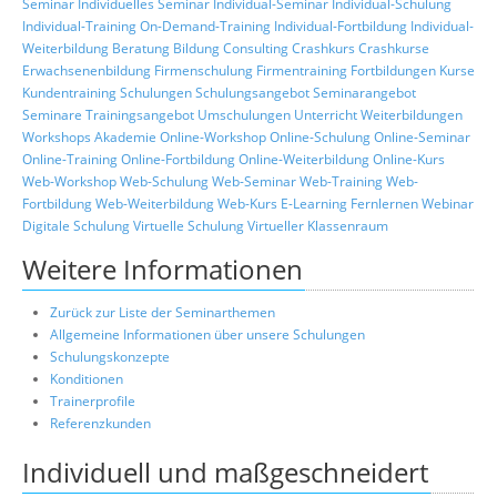
Seminar
Individuelles Seminar
Individual-Seminar
Individual-Schulung
Individual-Training
On-Demand-Training
Individual-Fortbildung
Individual-
Weiterbildung
Beratung
Bildung
Consulting
Crashkurs
Crashkurse
Erwachsenenbildung
Firmenschulung
Firmentraining
Fortbildungen
Kurse
Kundentraining
Schulungen
Schulungsangebot
Seminarangebot
Seminare
Trainingsangebot
Umschulungen
Unterricht
Weiterbildungen
Workshops
Akademie
Online-Workshop
Online-Schulung
Online-Seminar
Online-Training
Online-Fortbildung
Online-Weiterbildung
Online-Kurs
Web-Workshop
Web-Schulung
Web-Seminar
Web-Training
Web-
Fortbildung
Web-Weiterbildung
Web-Kurs
E-Learning
Fernlernen
Webinar
Digitale Schulung
Virtuelle Schulung
Virtueller Klassenraum
Weitere Informationen
Zurück zur Liste der Seminarthemen
Allgemeine Informationen über unsere Schulungen
Schulungskonzepte
Konditionen
Trainerprofile
Referenzkunden
Individuell und maßgeschneidert