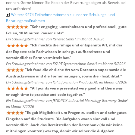
nennen. Gerne können Sie Kopien der Bewertungsbögen als Beweis bei
uns anfordern!
Weitere 9274 Teilnehmerstimmen zu unseren Schulungs- und
Beratungsmaßnahmen
"
Sehr engaging, unterhaltsam und professionell, gute
Folien, 10 Minuten Pausenslots
"
Ein Schulungsteilnehmer von Iteratec GmbH im Monat 3/2026
"
Ich mochte die ruhige und entspannte Art, mit der
der Experte sein Fachwissen in sehr gut aufbereiteter und
verständlicher Form vermittelt hat.
"
Ein Schulungsteilnehmer von EXAPT Systemtechnik GmbH im Monat 5/2026
"
Ich fand die ehrliche Art vom Dozenten super sowie die
Ausdrucksweise und die Formulierungen, sowie die Flexibilität.
"
Ein Schulungsteilnehmer von ISR Information Products AG im Monat 6/2026
"
All points were presented very good and there was
enough time to practice and code together.
"
Ein Schulungsteilnehmer von JENOPTIK Industrial Metrology Germany GmbH
im Monat 7/2026
"
Es gab Möglichkeit um Fragen zu stellen und sehr gutes
Eingehen auf die Students. Die Aufgaben waren sinnvoll und
verständlich. Auch das Bereitstellen der Datenbank (da wir keine
mitbringen konnten) war top, damit wir selber die Aufgaben