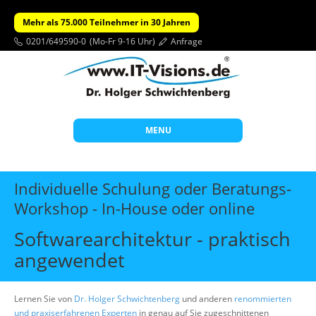
Mehr als 75.000 Teilnehmer in 30 Jahren
0201/649590-0
(Mo-Fr 9-16 Uhr)
Anfrage
MENU
Start
Individuelle Schulung oder Beratungs-
Themen
Workshop - In-House oder online
Beratung
Softwarearchitektur - praktisch
Individuelle Schulungen
angewendet
Offene Seminare
Lernen Sie von
Dr. Holger Schwichtenberg
und anderen
renommierten
Wissen
und praxiserfahrenen Experten
in genau auf Sie zugeschnittenen