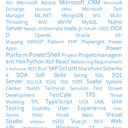
Microsoft CRM
Microsoft Access
365
Microsoft
Microsoft Test
Exchange
Microsoft Office
ML.NET
Manager
MongoDB
Multi-
MSI
Nano
MySQL
Threading
MVVM
MVC
Server
node.js
OOA
nHibernate
OIDC
NextJS
OAuth
D
Oracle
OpenAI
OR-
Pattern
Playwright
OWASP
PHP
Power
Mapping
Power
Apps
PowerShell
Platform
Projektmanagem
Project
ent
Python
React
PWA
RDP
Requirement
Refactoring
Scrum
SAP
Sicherhe
s
Rust
SharePoint
REST
ReSharper
SOA
SQL
Soft Skills
it
SQL
Spring
Server
Svelte
System
SSAS
SSRS
SQLCLR
SSIS
Center
Terminal Services
Test Driven
TEAMS
TFS
TestCafe
Development
Threat
TypeScript
Unit
TPL
UML
UC4
Modeling
Testing
User Experience
Usability
User
Visual
Visio
Visual Basic
Stories
Studio
Vue.js
Web
VSTO
WCF
VMWare
API
Windows 11