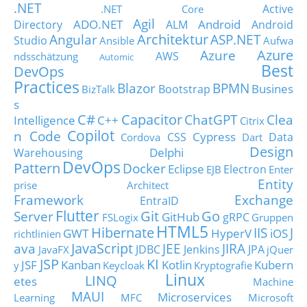
.NET
Active
.NET Core
Agil
ADO.NET
Android
Directory
ALM
Android
Architektur
Angular
ASP.NET
Studio
Ansible
Aufwa
Azure
Azure
AWS
ndsschätzung
Automic
Best
DevOps
Practices
Blazor
BPMN
Busines
Bootstrap
BizTalk
s
C#
Capacitor
ChatGPT
Clea
Intelligence
C++
Citrix
Copilot
n Code
Cypress
CSS
Data
Cordova
Dart
Design
Delphi
Warehousing
DevOps
Pattern
Docker
Eclipse
Electron
EJB
Enter
Entity
prise Architect
Framework
Exchange
EntraID
Flutter
Git
Go
Server
GitHub
gRPC
FSLogix
Gruppen
HTML5
Hibernate
IIS
J
GWT
HyperV
iOS
richtlinien
JavaScript
ava
JEE
JIRA
JDBC
Jenkins
JPA
JavaFX
jQuer
JSP
KI
JSF
Kanban
Kotlin
Kubern
y
Keycloak
Kryptografie
Linux
LINQ
etes
Machine
MAUI
Microservices
Learning
MFC
Microsoft