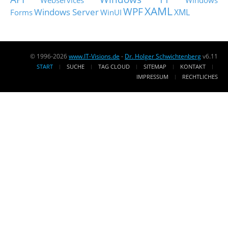
Webservices
Windows
XAML
WPF
Windows Server
XML
Forms
WinUI
© 1996-2026
www.IT-Visions.de
-
Dr. Holger Schwichtenberg
v6.11
START
SUCHE
TAG CLOUD
SITEMAP
KONTAKT
IMPRESSUM
RECHTLICHES