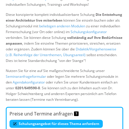
Über uns
individuellen Schulungen, Trainings und Workshops!
Suche
Diese konzipierte komplett individualisierbare Schulung
Die Entstehung
einer Architektur live miterleben
können Sie einzeln buchen oder als
Schulungsmodul mit
beliebigen anderen Modulen
zu einer individuellen
Firmenschulung (vor Ort oder online) im
Schulungskonfigurator
verbinden. Sie können diese Schulung
vollständig auf Ihre Bedürfnisse
anpassen
, indem Sie einzelne Themen priorisieren, streichen, ersetzen
oder ergänzen. Zudem können Sie über die
Didaktik/Vorgehensweise
(z.B. Reihenfolge der Unterthemen, Übungsanteil)
selbst entscheiden.
Dies ist keine Standardschulung "von der Stange"!
Nutzen Sie für eine auf Sie maßgeschneiderte Schulung unser
Seminaranfrageformular
oder legen Sie mehrere Schulungsmodule in
den
Agendakonfigurator
oder rufen Sie unser Kundenteam einfach an
unter
0201/649590-0
. Sie können sich zu den Inhalten auch von Dr.
Holger Schwichtenberg und anderen Experten persönlich am Telefon
beraten lassen (Termine nach Vereinbarung).
Preise und Termine anfragen
Schulungsangebot für dieses Thema anfordern