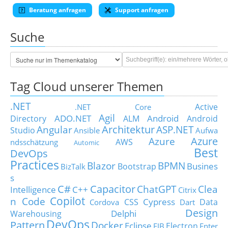
Beratung anfragen
Support anfragen
Suche
Tag Cloud unserer Themen
.NET
Active
.NET Core
Agil
ADO.NET
Android
Directory
ALM
Android
Architektur
Angular
ASP.NET
Studio
Ansible
Aufwa
Azure
Azure
AWS
ndsschätzung
Automic
Best
DevOps
Practices
Blazor
BPMN
Busines
Bootstrap
BizTalk
s
C#
Capacitor
ChatGPT
Clea
Intelligence
C++
Citrix
Copilot
n Code
Cypress
CSS
Data
Cordova
Dart
Design
Delphi
Warehousing
DevOps
Pattern
Docker
Eclipse
Electron
EJB
Enter