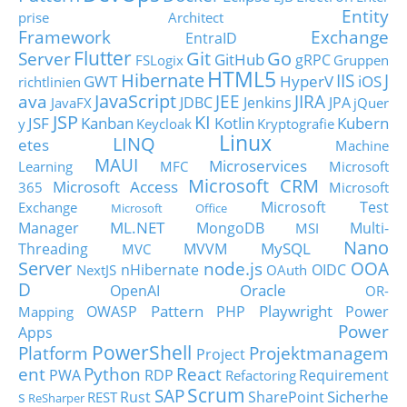
Entity
prise Architect
Framework
Exchange
EntraID
Flutter
Git
Go
Server
GitHub
gRPC
FSLogix
Gruppen
HTML5
Hibernate
IIS
J
GWT
HyperV
iOS
richtlinien
JavaScript
ava
JEE
JIRA
JDBC
Jenkins
JPA
JavaFX
jQuer
JSP
KI
JSF
Kanban
Kotlin
Kubern
y
Keycloak
Kryptografie
Linux
LINQ
etes
Machine
MAUI
Microservices
Learning
MFC
Microsoft
Microsoft CRM
Microsoft Access
365
Microsoft
Microsoft Test
Exchange
Microsoft Office
ML.NET
Manager
MongoDB
Multi-
MSI
Nano
MySQL
Threading
MVVM
MVC
Server
node.js
OOA
nHibernate
OIDC
NextJS
OAuth
D
Oracle
OpenAI
OR-
Pattern
Playwright
OWASP
PHP
Power
Mapping
Power
Apps
PowerShell
Platform
Projektmanagem
Project
ent
Python
React
PWA
RDP
Requirement
Refactoring
Scrum
SAP
Sicherhe
s
Rust
SharePoint
REST
ReSharper