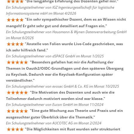
"
Die langjährige Erfahrung des Dozenten gefiel mir.
"
Ein Schulungsteilnehmer von IGZ Ingenieurgesellschaft für logistische
Informationssysteme mbH im Monat 4/2026
"
Ein sehr sympathischer Dozent, dem es an Wissen nicht
mangelt! Er geht sehr gut und detailliert auf Fragen ein.
"
Ein Schulungsteilnehmer von Hausmann & Wynen Datenverarbeitung GmbH
im Monat 6/2026
"
Anstelle von Folien wurde Live-Code geschrieben, was
ich sehr hilfreich fand.
"
Ein Schulungsteilnehmer von dSPACE GmbH im Monat 1/2025
"
Besonders gefallen hat mir die Aufteilung der
Themen in Oauth2/OIDC-Grundlagen und den späteren Übergang
zu Keycloak. Dadurch war die Keycloak-Konfiguration später
verständlicher.
"
Ein Schulungsteilnehmer von evosec GmbH & Co. KG im Monat 10/2025
"
Die Motivation des Dozenten und auch wie die
Teilnehmer dadurch motiviert worden sind war klasse.
"
Ein Schulungsteilnehmer von Eucon GmbH im Monat 11/2024
"
Eine gute Mischung aus Theorie und Praxis und ein
ausgesuchter guter Überblick über die Thematik.
"
Ein Schulungsteilnehmer von AUCOTEC AG im Monat 2/2024
"
Die Möglichkeiten mit Rust wurden sehr strukturiert