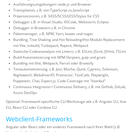
Ausführungsumgebungen: node.js und Browser
Transpilation, z.B. von TypeScript zu JavaScript
Präprozessoren, z.B. SASS/SCSS/LESS/Stylus für CSS
Debugger z.B. in Visual Studio, VSCode, Webstorm, Eclipse
Debugger in Browsern z.B. in Chrome
Paketmanager, z.B. NPM, Yarn, bower und nuget
Bundling, Tree Shaking und Hot Reloading/Hot Module Replacement
mit Vite, esbuild, Turbopack, Rspack, Webpack
Statische-Codeananalyse mit Lintern, z.B. ESLint, JSLint, JSHint, TSLint
Build-Automatisierung mit NPM-Skripten, gulp und grunt
Bundling mit Vite, Webpack, Parcel oder Browsify
Testautomatisierung, z.B. Jest, Mocha, Qunit, Cypress, Selenium,
Nightwatch, WebdriverIO, Protractor, TestCafe, Playwright,
Puppeteer, Chai, Expect.js, Code Coverage mit "Istanbul"
Continuous Integration / Continuous Delivery, z.B. mit GitHub, GitLab,
Azure DevOps
Optional: Framework-spezifische CLI-Werkzeuge wie z.B. Angular CLI, Vue
CLI, React CLI oder Cordova CLI
Webclient-Frameworks
Angular oder React oder ein anderes Framework nach Ihrer Wahl (z.B.