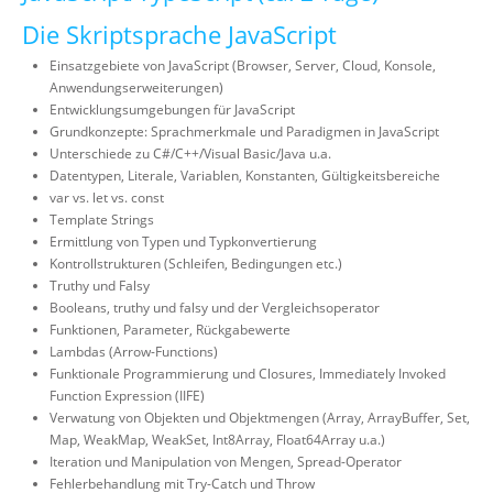
Die Skriptsprache JavaScript
Einsatzgebiete von JavaScript (Browser, Server, Cloud, Konsole,
Anwendungserweiterungen)
Entwicklungsumgebungen für JavaScript
Grundkonzepte: Sprachmerkmale und Paradigmen in JavaScript
Unterschiede zu C#/C++/Visual Basic/Java u.a.
Datentypen, Literale, Variablen, Konstanten, Gültigkeitsbereiche
var vs. let vs. const
Template Strings
Ermittlung von Typen und Typkonvertierung
Kontrollstrukturen (Schleifen, Bedingungen etc.)
Truthy und Falsy
Booleans, truthy und falsy und der Vergleichsoperator
Funktionen, Parameter, Rückgabewerte
Lambdas (Arrow-Functions)
Funktionale Programmierung und Closures, Immediately Invoked
Function Expression (IIFE)
Verwatung von Objekten und Objektmengen (Array, ArrayBuffer, Set,
Map, WeakMap, WeakSet, Int8Array, Float64Array u.a.)
Iteration und Manipulation von Mengen, Spread-Operator
Fehlerbehandlung mit Try-Catch und Throw