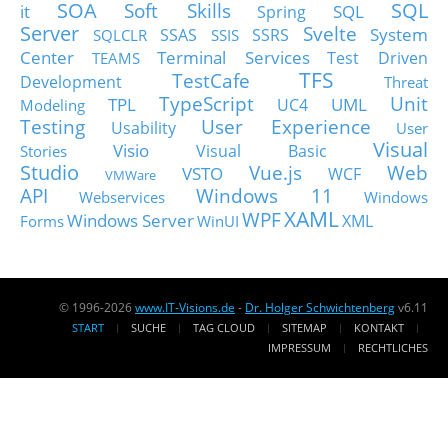
SOA
SQL
Soft Skills
it
SQL
Spring
Server
Svelte
System
SSAS
SSRS
SQLCLR
SSIS
Center
Terminal Services
Test Driven
TEAMS
TFS
TestCafe
Development
Threat
TypeScript
Unit
TPL
UML
UC4
Modeling
Testing
User Experience
Usability
User
Visual
Visio
Visual Basic
Stories
Studio
Vue.js
Web
VSTO
WCF
VMWare
API
Windows 11
Webservices
Windows
XAML
WPF
Windows Server
XML
Forms
WinUI
© 1996-2026
www.IT-Visions.de
-
Dr. Holger Schwichtenberg
v6.11
START
SUCHE
TAG CLOUD
SITEMAP
KONTAKT
IMPRESSUM
RECHTLICHES