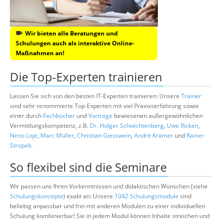
Wir bieten alle Beratungen und
Schulungen auch als interaktive Online-
Maßnahmen an!
Die Top-Experten trainieren
Lassen Sie sich von den besten IT-Experten trainieren: Unsere
Trainer
sind sehr renommierte Top-Experten mit viel Praxixserfahrung sowie
einer durch
Fachbücher
und
Vorträge
bewiesenen außergewöhnlichen
Vermittlungskompetenz, z.B.
Dr. Holger Schwichtenberg
,
Uwe Ricken
,
Neno Loje
,
Marc Müller
,
Christian Giesswein
,
André Krämer
und
Rainer
Stropek
.
So flexibel sind die Seminare
Wir passen uns Ihren Vorkenntnissen und didaktischen Wünschen (siehe
Schulungskonzepte
) exakt an: Unsere
1042 Schulungsmodule
sind
beliebig anpassbar und frei mit anderen Modulen zu einer individuellen
Schulung kombinierbar! Sie in jedem Modul können Inhalte streichen und