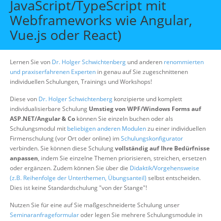
JavaScript/TypeScript mit
Über uns
Webframeworks wie Angular,
Suche
Vue.js oder React)
Lernen Sie von
Dr. Holger Schwichtenberg
und anderen
renommierten
und praxiserfahrenen Experten
in genau auf Sie zugeschnittenen
individuellen Schulungen, Trainings und Workshops!
Diese von
Dr. Holger Schwichtenberg
konzipierte und komplett
individualisierbare Schulung
Umstieg von WPF/Windows Forms auf
ASP.NET/Angular & Co
können Sie einzeln buchen oder als
Schulungsmodul mit
beliebigen anderen Modulen
zu einer individuellen
Firmenschulung (vor Ort oder online) im
Schulungskonfigurator
verbinden. Sie können diese Schulung
vollständig auf Ihre Bedürfnisse
anpassen
, indem Sie einzelne Themen priorisieren, streichen, ersetzen
oder ergänzen. Zudem können Sie über die
Didaktik/Vorgehensweise
(z.B. Reihenfolge der Unterthemen, Übungsanteil)
selbst entscheiden.
Dies ist keine Standardschulung "von der Stange"!
Nutzen Sie für eine auf Sie maßgeschneiderte Schulung unser
Seminaranfrageformular
oder legen Sie mehrere Schulungsmodule in