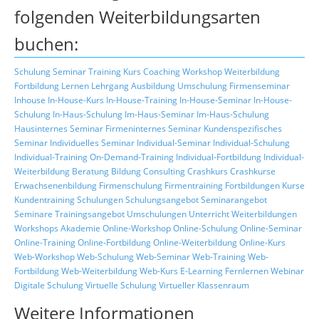
folgenden Weiterbildungsarten
buchen:
Schulung
Seminar
Training
Kurs
Coaching
Workshop
Weiterbildung
Fortbildung
Lernen
Lehrgang
Ausbildung
Umschulung
Firmenseminar
Inhouse
In-House-Kurs
In-House-Training
In-House-Seminar
In-House-
Schulung
In-Haus-Schulung
Im-Haus-Seminar
Im-Haus-Schulung
Hausinternes Seminar
Firmeninternes Seminar
Kundenspezifisches
Seminar
Individuelles Seminar
Individual-Seminar
Individual-Schulung
Individual-Training
On-Demand-Training
Individual-Fortbildung
Individual-
Weiterbildung
Beratung
Bildung
Consulting
Crashkurs
Crashkurse
Erwachsenenbildung
Firmenschulung
Firmentraining
Fortbildungen
Kurse
Kundentraining
Schulungen
Schulungsangebot
Seminarangebot
Seminare
Trainingsangebot
Umschulungen
Unterricht
Weiterbildungen
Workshops
Akademie
Online-Workshop
Online-Schulung
Online-Seminar
Online-Training
Online-Fortbildung
Online-Weiterbildung
Online-Kurs
Web-Workshop
Web-Schulung
Web-Seminar
Web-Training
Web-
Fortbildung
Web-Weiterbildung
Web-Kurs
E-Learning
Fernlernen
Webinar
Digitale Schulung
Virtuelle Schulung
Virtueller Klassenraum
Weitere Informationen