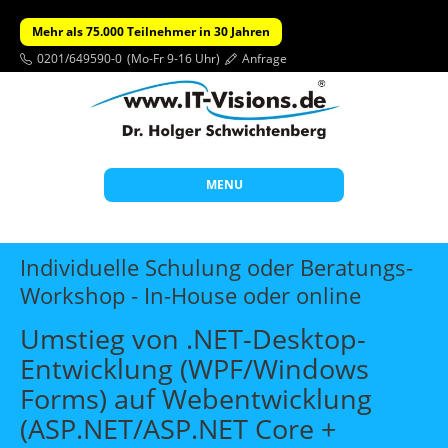
Mehr als 75.000 Teilnehmer in 30 Jahren
0201/649590-0
(Mo-Fr 9-16 Uhr)
Anfrage
MENU
Start
Individuelle Schulung oder Beratungs-
Themen
Workshop - In-House oder online
Beratung
Umstieg von .NET-Desktop-
Individuelle Schulungen
Entwicklung (WPF/Windows
Forms) auf Webentwicklung
Offene Seminare
(ASP.NET/ASP.NET Core +
Wissen