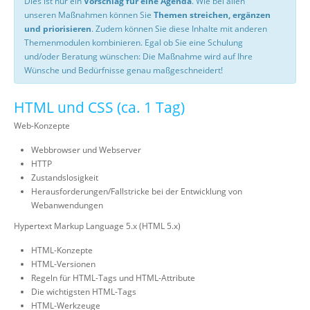
Dies ist nur ein
Vorschlag für eine Agenda
. Wie bei allen
unseren Maßnahmen können Sie
Themen streichen, ergänzen
und priorisieren
. Zudem können Sie diese Inhalte mit anderen
Themenmodulen kombinieren. Egal ob Sie eine Schulung
und/oder Beratung wünschen: Die Maßnahme wird auf Ihre
Wünsche und Bedürfnisse genau maßgeschneidert!
HTML und CSS (ca. 1 Tag)
Web-Konzepte
Webbrowser und Webserver
HTTP
Zustandslosigkeit
Herausforderungen/Fallstricke bei der Entwicklung von
Webanwendungen
Hypertext Markup Language 5.x (HTML 5.x)
HTML-Konzepte
HTML-Versionen
Regeln für HTML-Tags und HTML-Attribute
Die wichtigsten HTML-Tags
HTML-Werkzeuge