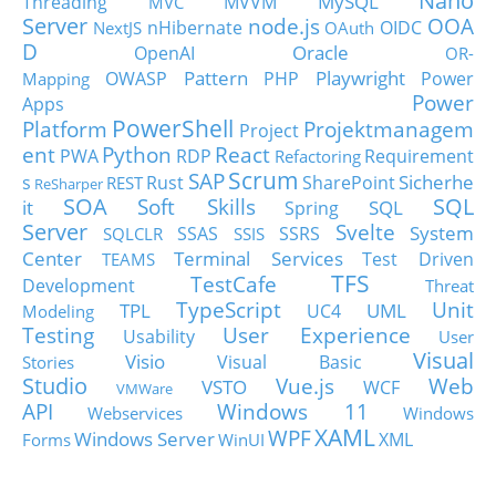
Nano
MySQL
Threading
MVVM
MVC
Server
node.js
OOA
nHibernate
OIDC
NextJS
OAuth
D
Oracle
OpenAI
OR-
Pattern
Playwright
OWASP
PHP
Power
Mapping
Power
Apps
PowerShell
Platform
Projektmanagem
Project
ent
Python
React
PWA
RDP
Requirement
Refactoring
Scrum
SAP
Sicherhe
s
Rust
SharePoint
REST
ReSharper
SOA
SQL
Soft Skills
it
SQL
Spring
Server
Svelte
System
SSAS
SSRS
SQLCLR
SSIS
Center
Terminal Services
Test Driven
TEAMS
TFS
TestCafe
Development
Threat
TypeScript
Unit
TPL
UML
UC4
Modeling
Testing
User Experience
Usability
User
Visual
Visio
Visual Basic
Stories
Studio
Vue.js
Web
VSTO
WCF
VMWare
API
Windows 11
Webservices
Windows
XAML
WPF
Windows Server
XML
Forms
WinUI