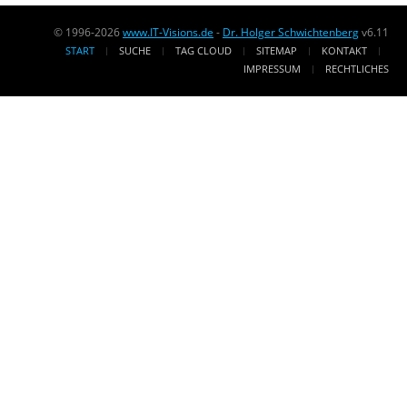
© 1996-2026
www.IT-Visions.de
-
Dr. Holger Schwichtenberg
v6.11
START
SUCHE
TAG CLOUD
SITEMAP
KONTAKT
IMPRESSUM
RECHTLICHES