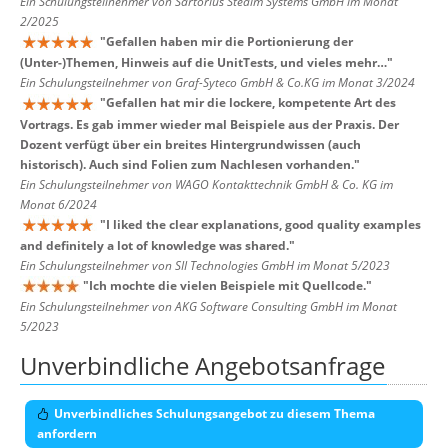
Ein Schulungsteilnehmer von Sartorius Stedim Systems GmbH im Monat
2/2025
"
Gefallen haben mir die Portionierung der
(Unter-)Themen, Hinweis auf die UnitTests, und vieles mehr…
"
Ein Schulungsteilnehmer von Graf-Syteco GmbH & Co.KG im Monat 3/2024
"
Gefallen hat mir die lockere, kompetente Art des
Vortrags. Es gab immer wieder mal Beispiele aus der Praxis. Der
Dozent verfügt über ein breites Hintergrundwissen (auch
historisch). Auch sind Folien zum Nachlesen vorhanden.
"
Ein Schulungsteilnehmer von WAGO Kontakttechnik GmbH & Co. KG im
Monat 6/2024
"
I liked the clear explanations, good quality examples
and definitely a lot of knowledge was shared.
"
Ein Schulungsteilnehmer von SII Technologies GmbH im Monat 5/2023
"
Ich mochte die vielen Beispiele mit Quellcode.
"
Ein Schulungsteilnehmer von AKG Software Consulting GmbH im Monat
5/2023
Unverbindliche Angebotsanfrage
Unverbindliches Schulungsangebot zu diesem Thema
anfordern