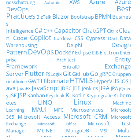
Azure
Azure
AWS
ndsschätzung
Automic
Best
DevOps
Practices
Blazor
BPMN
Busines
Bootstrap
BizTalk
s
C#
Capacitor
ChatGPT
Clea
Intelligence
C++
Citrix
Copilot
n Code
Cypress
CSS
Data
Cordova
Dart
Design
Delphi
Warehousing
DevOps
Pattern
Docker
Eclipse
Electron
EJB
Enter
Entity
prise Architect
Framework
Exchange
EntraID
Flutter
Git
Go
Server
GitHub
gRPC
FSLogix
Gruppen
HTML5
Hibernate
IIS
J
GWT
HyperV
iOS
richtlinien
JavaScript
ava
JEE
JIRA
JDBC
Jenkins
JPA
JavaFX
jQuer
JSP
KI
JSF
Kanban
Kotlin
Kubern
y
Keycloak
Kryptografie
Linux
LINQ
etes
Machine
MAUI
Microservices
Learning
MFC
Microsoft
Microsoft CRM
Microsoft Access
365
Microsoft
Microsoft Test
Exchange
Microsoft Office
ML.NET
Manager
MongoDB
Multi-
MSI