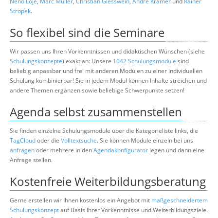
Neno Loje
,
Marc Müller
,
Christian Giesswein
,
André Krämer
und
Rainer
Stropek
.
So flexibel sind die Seminare
Wir passen uns Ihren Vorkenntnissen und didaktischen Wünschen (siehe
Schulungskonzepte
) exakt an: Unsere
1042 Schulungsmodule
sind
beliebig anpassbar und frei mit anderen Modulen zu einer individuellen
Schulung kombinierbar! Sie in jedem Modul können Inhalte streichen und
andere Themen ergänzen sowie beliebige Schwerpunkte setzen!
Agenda selbst zusammenstellen
Sie finden einzelne Schulungsmodule über die Kategorieliste links, die
TagCloud
oder die
Volltextsuche
. Sie können Module einzeln bei uns
anfragen
oder mehrere in den
Agendakonfigurator
legen und dann eine
Anfrage stellen.
Kostenfreie Weiterbildungsberatung
Gerne erstellen wir Ihnen kostenlos ein Angebot mit
maßgeschneidertem
Schulungskonzept
auf Basis Ihrer Vorkenntnisse und Weiterbildungsziele.