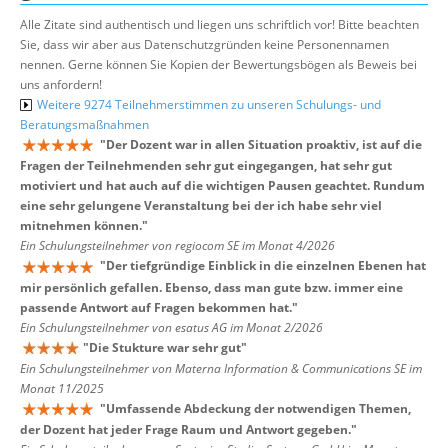
Alle Zitate sind authentisch und liegen uns schriftlich vor! Bitte beachten
Sie, dass wir aber aus Datenschutzgründen keine Personennamen
nennen. Gerne können Sie Kopien der Bewertungsbögen als Beweis bei
uns anfordern!
Weitere 9274 Teilnehmerstimmen zu unseren Schulungs- und
Beratungsmaßnahmen
"
Der Dozent war in allen Situation proaktiv, ist auf die
Fragen der Teilnehmenden sehr gut eingegangen, hat sehr gut
motiviert und hat auch auf die wichtigen Pausen geachtet. Rundum
eine sehr gelungene Veranstaltung bei der ich habe sehr viel
mitnehmen können.
"
Ein Schulungsteilnehmer von regiocom SE im Monat 4/2026
"
Der tiefgründige Einblick in die einzelnen Ebenen hat
mir persönlich gefallen. Ebenso, dass man gute bzw. immer eine
passende Antwort auf Fragen bekommen hat.
"
Ein Schulungsteilnehmer von esatus AG im Monat 2/2026
"
Die Stukture war sehr gut
"
Ein Schulungsteilnehmer von Materna Information & Communications SE im
Monat 11/2025
"
Umfassende Abdeckung der notwendigen Themen,
der Dozent hat jeder Frage Raum und Antwort gegeben.
"