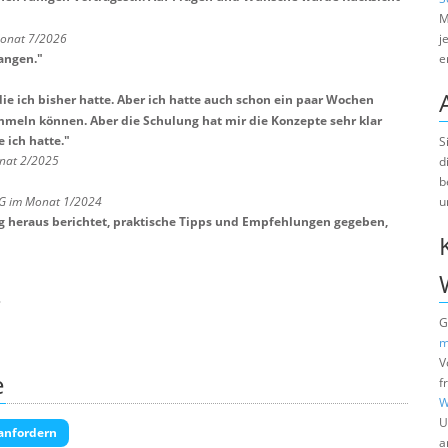
M
Monat 7/2026
j
angen.
"
e
ie ich bisher hatte. Aber ich hatte auch schon ein paar Wochen
meln können. Aber die Schulung hat mir die Konzepte sehr klar
 ich hatte.
"
S
onat 2/2025
d
b
u
G im Monat 1/2024
ng heraus berichtet, praktische Tipps und Empfehlungen gegeben,
3
G
m
V
e
f
W
U
anfordern
a