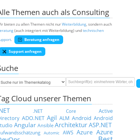
Alle Themen auch als Consulting
ir bieten zu allen Themen nicht nur
Weiterbildung
, sondern auch
eratung
(auch integriert mit Weiterbildung) und
technischen
upport
.
Beratung anfragen
Support anfragen
Suche
Tag Cloud unserer Themen
.NET
Active
.NET Core
Agil
ADO.NET
Android
irectory
ALM
Android
Architektur
Angular
ASP.NET
tudio
Ansible
Azure
Azure
AWS
ufwandsschätzung
Automic
Best
DevOps