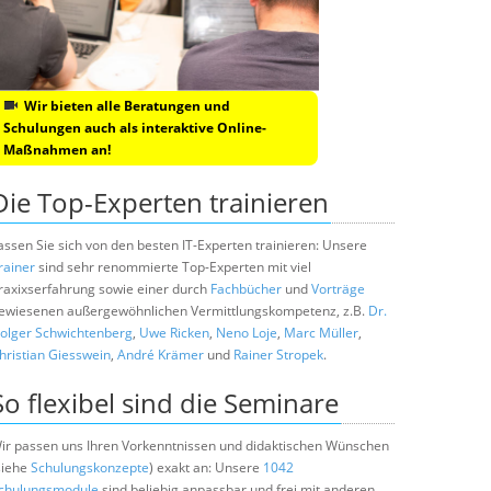
Wir bieten alle Beratungen und
Schulungen auch als interaktive Online-
Maßnahmen an!
Die Top-Experten trainieren
assen Sie sich von den besten IT-Experten trainieren: Unsere
rainer
sind sehr renommierte Top-Experten mit viel
raxixserfahrung sowie einer durch
Fachbücher
und
Vorträge
ewiesenen außergewöhnlichen Vermittlungskompetenz, z.B.
Dr.
olger Schwichtenberg
,
Uwe Ricken
,
Neno Loje
,
Marc Müller
,
hristian Giesswein
,
André Krämer
und
Rainer Stropek
.
So flexibel sind die Seminare
ir passen uns Ihren Vorkenntnissen und didaktischen Wünschen
siehe
Schulungskonzepte
) exakt an: Unsere
1042
chulungsmodule
sind beliebig anpassbar und frei mit anderen