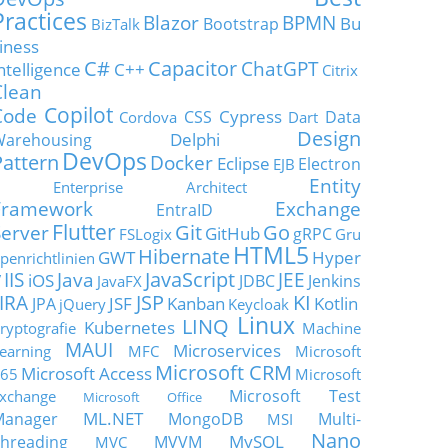
Practices
Blazor
BPMN
Bu
Bootstrap
BizTalk
iness
C#
Capacitor
ChatGPT
ntelligence
C++
Citrix
Clean
Copilot
Code
Cypress
CSS
Data
Cordova
Dart
Design
Delphi
Warehousing
DevOps
Pattern
Docker
Eclipse
Electron
EJB
Entity
Enterprise Architect
Framework
Exchange
EntraID
Flutter
Git
Go
Server
GitHub
gRPC
FSLogix
Gru
HTML5
Hibernate
GWT
Hyper
penrichtlinien
JavaScript
IIS
Java
JEE
V
iOS
JDBC
Jenkins
JavaFX
JSP
KI
JIRA
JSF
Kanban
Kotlin
JPA
jQuery
Keycloak
Linux
LINQ
Kubernetes
ryptografie
Machine
MAUI
Microservices
earning
MFC
Microsoft
Microsoft CRM
Microsoft Access
65
Microsoft
Microsoft Test
xchange
Microsoft Office
ML.NET
Manager
MongoDB
Multi-
MSI
Nano
MySQL
hreading
MVVM
MVC