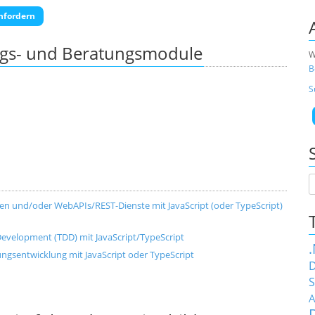
nfordern
ngs- und Beratungsmodule
W
B
S
n und/oder WebAPIs/REST-Dienste mit JavaScript (oder TypeScript)
 Development (TDD) mit JavaScript/TypeScript
gsentwicklung mit JavaScript oder TypeScript
D
S
A