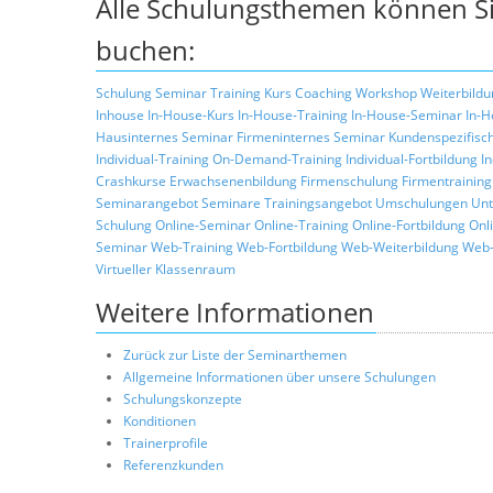
Alle Schulungsthemen können Si
buchen:
Schulung
Seminar
Training
Kurs
Coaching
Workshop
Weiterbildu
Inhouse
In-House-Kurs
In-House-Training
In-House-Seminar
In-H
Hausinternes Seminar
Firmeninternes Seminar
Kundenspezifisc
Individual-Training
On-Demand-Training
Individual-Fortbildung
I
Crashkurse
Erwachsenenbildung
Firmenschulung
Firmentraining
Seminarangebot
Seminare
Trainingsangebot
Umschulungen
Unt
Schulung
Online-Seminar
Online-Training
Online-Fortbildung
Onl
Seminar
Web-Training
Web-Fortbildung
Web-Weiterbildung
Web-
Virtueller Klassenraum
Weitere Informationen
Zurück zur Liste der Seminarthemen
Allgemeine Informationen über unsere Schulungen
Schulungskonzepte
Konditionen
Trainerprofile
Referenzkunden