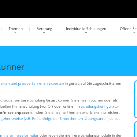
Themen
Beratung
Individuelle Schulungen
Offene S
 Runner
erten und praxiserfahrenen Experten
in genau auf Sie zugeschnittenen
ndividualisierbare Schulung
Grunt
können Sie einzeln buchen oder als
duellen Firmenschulung (vor Ort oder online) im
Schulungskonfigurator
ürfnisse anpassen
, indem Sie einzelne Themen priorisieren, streichen,
rgehensweise (z.B. Reihenfolge der Unterthemen, Übungsanteil)
selbst
minaranfrageformular
oder legen Sie mehrere Schulungsmodule in den