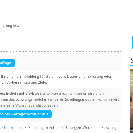
lierung etc.
nfrage
Ihnen eine Empfehlung für die sinnvolle Dauer einer Schulung oder
llen Vorkenntnisse und Ziele.
tt individualisierbar
: Sie können einzelne Themen streichen,
 können das Schulungsmodul mit anderen Schulungsmodulen kombinieren.
Ihre eigene Wunschagenda vorgeben.
he per Anfrageformular mit
her Konzepte
(z.B. Schulung mit/ohne PC-Übungen, Workshop, Beratung