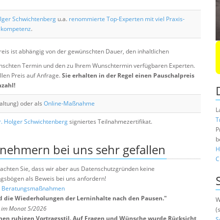
lger Schwichtenberg
u.a.
renommierte Top-Experten mit viel Praxis-
skompetenz
.
eis ist abhängig von der gewünschten Dauer, den inhaltlichen
chten Termin und den zu Ihrem Wunschtermin verfügbaren Experten.
llen Preis auf Anfrage.
Sie erhalten in der Regel einen Pauschalpreis
nzahl!
altung) oder als
Online-Maßnahme
L
T
. Holger Schwichtenberg
signiertes Teilnahmezertifikat.
P
b
lnehmern bei uns sehr gefallen
H
C
e beachten Sie, dass wir aber aus Datenschutzgründen keine
sbögen als Beweis bei uns anfordern!
nd Beratungsmaßnahmen
d die Wiederholungen der Lerninhalte nach den Pausen.
"
W
H im Monat 5/2026
(
nen ruhigen Vortragsstil. Auf Fragen und Wünsche wurde Rücksicht
S