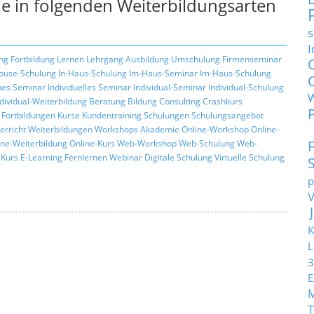
e in folgenden Weiterbildungsarten
s
I
ng
Fortbildung
Lernen
Lehrgang
Ausbildung
Umschulung
Firmenseminar
ouse-Schulung
In-Haus-Schulung
Im-Haus-Seminar
Im-Haus-Schulung
hes Seminar
Individuelles Seminar
Individual-Seminar
Individual-Schulung
ndividual-Weiterbildung
Beratung
Bildung
Consulting
Crashkurs
Fortbildungen
Kurse
Kundentraining
Schulungen
Schulungsangebot
erricht
Weiterbildungen
Workshops
Akademie
Online-Workshop
Online-
ine-Weiterbildung
Online-Kurs
Web-Workshop
Web-Schulung
Web-
Kurs
E-Learning
Fernlernen
Webinar
Digitale Schulung
Virtuelle Schulung
p
K
L
3
E
T