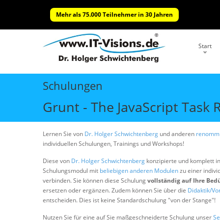
Mehr als 75.000 Teilnehmer in 30 Jahren
Start
Schulungen
Grunt - The JavaScript Task
Lernen Sie von
Dr. Holger Schwichtenberg
und anderen
renommi
individuellen Schulungen, Trainings und Workshops!
Diese von
Dr. Holger Schwichtenberg
konzipierte und komplett i
Schulungsmodul mit
beliebigen anderen Modulen
zu einer indivi
verbinden. Sie können diese Schulung
vollständig auf Ihre Bed
ersetzen oder ergänzen. Zudem können Sie über die
Didaktik/Vo
entscheiden. Dies ist keine Standardschulung "von der Stange"!
Nutzen Sie für eine auf Sie maßgeschneiderte Schulung unser
Se