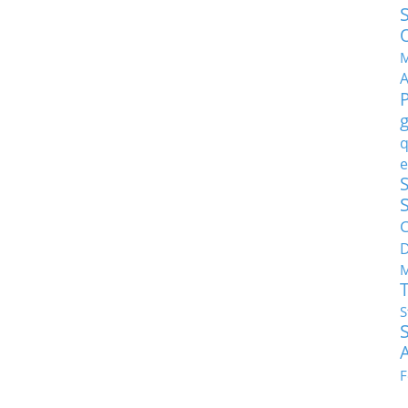
M
q
e
S
C
M
S
F