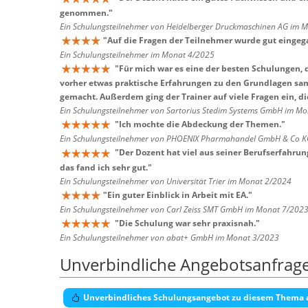
genommen.
"
Ein Schulungsteilnehmer von Heidelberger Druckmaschinen AG im 
"
Auf die Fragen der Teilnehmer wurde gut eingeg
Ein Schulungsteilnehmer im Monat 4/2025
"
Für mich war es eine der besten Schulungen, d
vorher etwas praktische Erfahrungen zu den Grundlagen sam
gemacht. Außerdem ging der Trainer auf viele Fragen ein, die
Ein Schulungsteilnehmer von Sartorius Stedim Systems GmbH im M
"
Ich mochte die Abdeckung der Themen.
"
Ein Schulungsteilnehmer von PHOENIX Pharmahandel GmbH & Co K
"
Der Dozent hat viel aus seiner Berufserfahru
das fand ich sehr gut.
"
Ein Schulungsteilnehmer von Universität Trier im Monat 2/2024
"
Ein guter Einblick in Arbeit mit EA.
"
Ein Schulungsteilnehmer von Carl Zeiss SMT GmbH im Monat 7/202
"
Die Schulung war sehr praxisnah.
"
Ein Schulungsteilnehmer von abat+ GmbH im Monat 3/2023
Unverbindliche Angebotsanfrag
Unverbindliches Schulungsangebot zu diesem Thema 