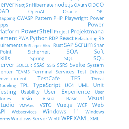
Server
node.js
O
nHibernate
OIDC
NextJS
OAuth
OAD
Oracle
OpenAI
OR-
Pattern
Playwright
OWASP
PHP
Power
apping
Power
Apps
PowerShell
Platform
Projektmana
Project
gement
Python
React
PWA
RDP
Re
Refactoring
Scrum
SAP
uirements
Rust
Shar
REST
ReSharper
SOA
Soft
Sicherheit
Point
SQL
kills
SQL
Spring
Server
Svelte
System
SSAS
SSRS
SQLCLR
SSIS
enter
Terminal Services
Test Driven
TEAMS
TFS
TestCafe
Development
Threat
TypeScript
Unit
TPL
UML
UC4
odeling
Testing
User Experience
Usability
User
Visual
Visio
Visual Basic
tories
Studio
Vue.js
Web
VSTO
WCF
VMWare
API
Windows 11
Webservices
Windows
XAML
WPF
Windows Server
XML
orms
WinUI