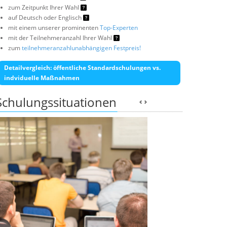
zum Zeitpunkt Ihrer Wahl
auf Deutsch oder Englisch
mit einem unserer prominenten
Top-Experten
mit der Teilnehmeranzahl Ihrer Wahl
zum
teilnehmeranzahlunabhängigen Festpreis!
Detailvergleich: öffentliche Standardschulungen vs.
indviduelle Maßnahmen
Schulungssituationen