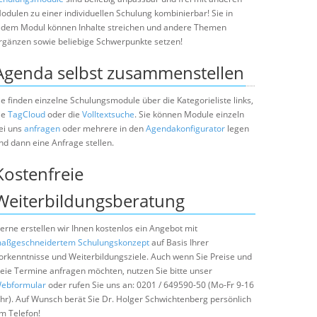
odulen zu einer individuellen Schulung kombinierbar! Sie in
edem Modul können Inhalte streichen und andere Themen
rgänzen sowie beliebige Schwerpunkte setzen!
Agenda selbst zusammenstellen
ie finden einzelne Schulungsmodule über die Kategorieliste links,
ie
TagCloud
oder die
Volltextsuche
. Sie können Module einzeln
ei uns
anfragen
oder mehrere in den
Agendakonfigurator
legen
nd dann eine Anfrage stellen.
Kostenfreie
Weiterbildungsberatung
erne erstellen wir Ihnen kostenlos ein Angebot mit
aßgeschneidertem Schulungskonzept
auf Basis Ihrer
orkenntnisse und Weiterbildungsziele. Auch wenn Sie Preise und
reie Termine anfragen möchten, nutzen Sie bitte unser
ebformular
oder rufen Sie uns an: 0201 / 649590-50 (Mo-Fr 9-16
hr). Auf Wunsch berät Sie Dr. Holger Schwichtenberg persönlich
m Telefon!