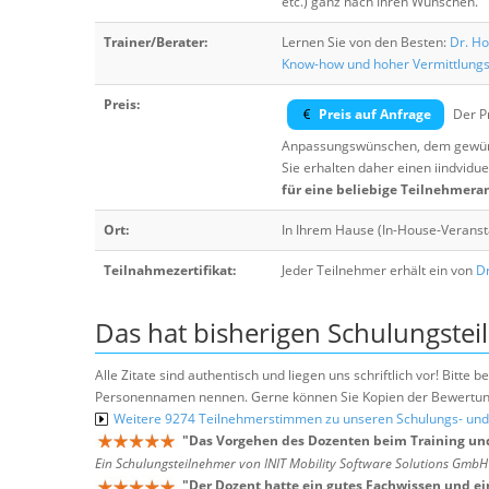
etc.) ganz nach Ihren Wünschen.
Trainer/Berater:
Lernen Sie von den Besten:
Dr. Ho
Know-how und hoher Vermittlung
Preis:
Preis auf Anfrage
Der Pr
Anpassungswünschen, dem gewüns
Sie erhalten daher einen iindvidue
für eine beliebige Teilnehmera
Ort:
In Ihrem Hause (In-House-Veranst
Teilnahmezertifikat:
Jeder Teilnehmer erhält ein von
Dr
Das hat bisherigen Schulungstei
Alle Zitate sind authentisch und liegen uns schriftlich vor! Bitt
Personennamen nennen. Gerne können Sie Kopien der Bewertung
Weitere 9274 Teilnehmerstimmen zu unseren Schulungs- u
"
Das Vorgehen des Dozenten beim Training un
Ein Schulungsteilnehmer von INIT Mobility Software Solutions Gmb
"
Der Dozent hatte ein gutes Fachwissen und ei