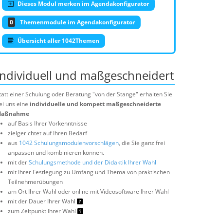
Dieses Modul merken im Agendakonfigurator
0
Themenmodule im Agendakonfigurator
Übersicht aller 1042Themen
Individuell und maßgeschneidert
tatt einer Schulung oder Beratung "von der Stange" erhalten Sie
ei uns eine
individuelle und kompett maßgeschneiderte
aßnahme
auf Basis Ihrer Vorkenntnisse
zielgerichtet auf Ihren Bedarf
aus
1042 Schulungsmodulenvorschlägen
, die Sie ganz frei
anpassen und kombinieren können.
mit der
Schulungsmethode und der Didaktik Ihrer Wahl
mit Ihrer Festlegung zu Umfang und Thema von praktischen
Teilnehmerübungen
am Ort Ihrer Wahl oder online mit Videosoftware Ihrer Wahl
mit der Dauer Ihrer Wahl
zum Zeitpunkt Ihrer Wahl