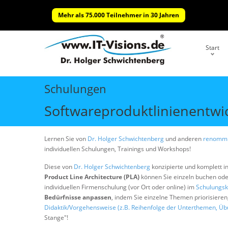
Mehr als 75.000 Teilnehmer in 30 Jahren
Start
Schulungen
Softwareproduktlinienentwic
Lernen Sie von
Dr. Holger Schwichtenberg
und anderen
renommi
individuellen Schulungen, Trainings und Workshops!
Diese von
Dr. Holger Schwichtenberg
konzipierte und komplett i
Product Line Architecture (PLA)
können Sie einzeln buchen ode
individuellen Firmenschulung (vor Ort oder online) im
Schulungsk
Bedürfnisse anpassen
, indem Sie einzelne Themen priorisiere
Didaktik/Vorgehensweise (z.B. Reihenfolge der Unterthemen, Üb
Stange"!