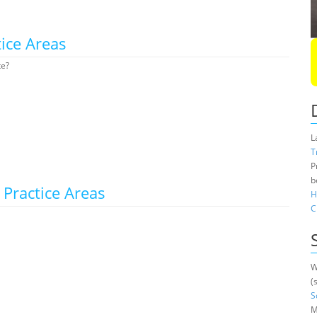
ice Areas
te?
L
T
P
b
Practice Areas
H
C
W
(
S
M