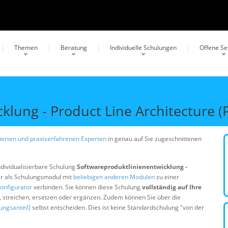
Themen
Beratung
Individuelle Schulungen
Offene S
klung - Product Line Architecture (
erten und praxiserfahrenen Experten
in genau auf Sie zugeschnittenen
ndividualisierbare Schulung
Softwareproduktlinienentwicklung -
r als Schulungsmodul mit
beliebigen anderen Modulen
zu einer
onfigurator
verbinden. Sie können diese Schulung
vollständig auf Ihre
n, streichen, ersetzen oder ergänzen. Zudem können Sie über die
ungsanteil)
selbst entscheiden. Dies ist keine Standardschulung "von der