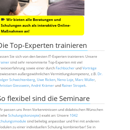
Wir bieten alle Beratungen und
Schulungen auch als interaktive Online-
Maßnahmen an!
Die Top-Experten trainieren
assen Sie sich von den besten IT-Experten trainieren: Unsere
rainer
sind sehr renommierte Top-Experten mit viel
raxixserfahrung sowie einer durch
Fachbücher
und
Vorträge
ewiesenen außergewöhnlichen Vermittlungskompetenz, z.B.
Dr.
olger Schwichtenberg
,
Uwe Ricken
,
Neno Loje
,
Marc Müller
,
hristian Giesswein
,
André Krämer
und
Rainer Stropek
.
So flexibel sind die Seminare
ir passen uns Ihren Vorkenntnissen und didaktischen Wünschen
siehe
Schulungskonzepte
) exakt an: Unsere
1042
chulungsmodule
sind beliebig anpassbar und frei mit anderen
odulen zu einer individuellen Schulung kombinierbar! Sie in