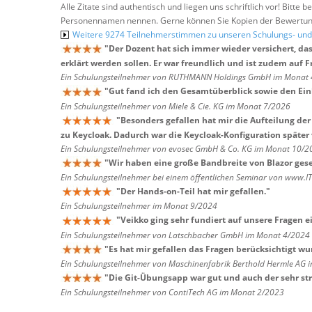
Alle Zitate sind authentisch und liegen uns schriftlich vor! Bitt
Personennamen nennen. Gerne können Sie Kopien der Bewertung
Weitere 9274 Teilnehmerstimmen zu unseren Schulungs- u
"
Der Dozent hat sich immer wieder versichert, das
erklärt werden sollen. Er war freundlich und ist zudem auf 
Ein Schulungsteilnehmer von RUTHMANN Holdings GmbH im Monat
"
Gut fand ich den Gesamtüberblick sowie den Einb
Ein Schulungsteilnehmer von Miele & Cie. KG im Monat 7/2026
"
Besonders gefallen hat mir die Aufteilung 
zu Keycloak. Dadurch war die Keycloak-Konfiguration später 
Ein Schulungsteilnehmer von evosec GmbH & Co. KG im Monat 10/2
"
Wir haben eine große Bandbreite von Blazor ges
Ein Schulungsteilnehmer bei einem öffentlichen Seminar von www.I
"
Der Hands-on-Teil hat mir gefallen.
"
Ein Schulungsteilnehmer im Monat 9/2024
"
Veikko ging sehr fundiert auf unsere Fragen ei
Ein Schulungsteilnehmer von Latschbacher GmbH im Monat 4/2024
"
Es hat mir gefallen das Fragen berücksichtigt wu
Ein Schulungsteilnehmer von Maschinenfabrik Berthold Hermle AG
"
Die Git-Übungsapp war gut und auch der sehr str
Ein Schulungsteilnehmer von ContiTech AG im Monat 2/2023