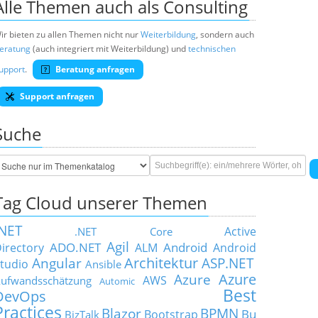
Alle Themen auch als Consulting
ir bieten zu allen Themen nicht nur
Weiterbildung
, sondern auch
eratung
(auch integriert mit Weiterbildung) und
technischen
upport
.
Beratung anfragen
Support anfragen
Suche
Tag Cloud unserer Themen
.NET
Active
.NET Core
Agil
ADO.NET
Android
irectory
ALM
Android
Architektur
Angular
ASP.NET
tudio
Ansible
Azure
Azure
AWS
ufwandsschätzung
Automic
Best
DevOps
Practices
Blazor
BPMN
Bu
Bootstrap
BizTalk