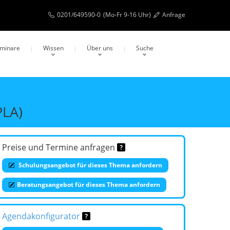
0201/649590-0
(Mo-Fr 9-16 Uhr)
Anfrage
eminare
Wissen
Über uns
Suche
PLA)
Preise und Termine anfragen
Schulungsangebot für dieses Thema anfordern
Beratungsangebot für dieses Thema anfordern
Agendakonfigurator