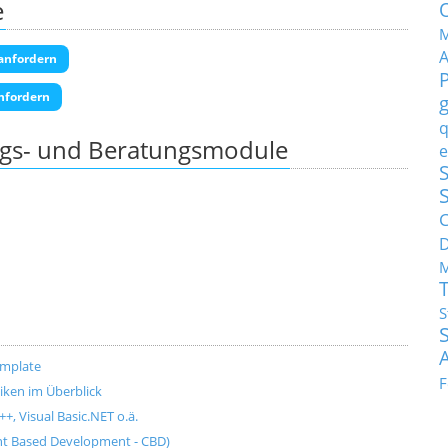
e
M
anfordern
nfordern
q
ngs- und Beratungsmodule
e
S
C
M
S
emplate
F
ken im Überblick
+, Visual Basic.NET o.ä.
t Based Development - CBD)