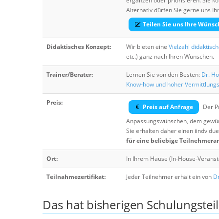
ergänzen oder priorisieren. Sie
Alternativ dürfen Sie gerne uns 
Teilen Sie uns Ihre Wünsc
Didaktisches Konzept:
Wir bieten eine
Vielzahl didaktisc
etc.) ganz nach Ihren Wünschen.
Trainer/Berater:
Lernen Sie von den Besten:
Dr. Ho
Know-how und hoher Vermittlung
Preis:
Preis auf Anfrage
Der Pr
Anpassungswünschen, dem gewüns
Sie erhalten daher einen iindvidue
für eine beliebige Teilnehmera
Ort:
In Ihrem Hause (In-House-Veranst
Teilnahmezertifikat:
Jeder Teilnehmer erhält ein von
Dr
Das hat bisherigen Schulungstei