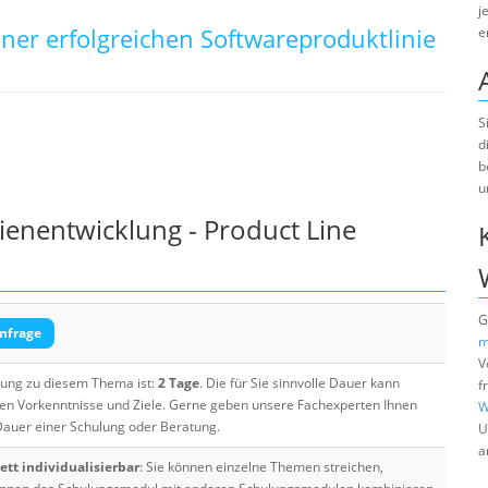
j
einer erfolgreichen Softwareproduktlinie
e
S
d
b
u
ienentwicklung - Product Line
G
nfrage
m
V
ulung zu diesem Thema ist:
2 Tage
. Die für Sie sinnvolle Dauer kann
f
ten Vorkenntnisse und Ziele. Gerne geben unsere Fachexperten Ihnen
W
 Dauer einer Schulung oder Beratung.
U
a
tt individualisierbar
: Sie können einzelne Themen streichen,