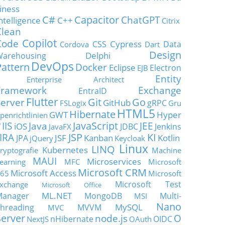
iness
C#
Capacitor
ChatGPT
ntelligence
C++
Citrix
Clean
Copilot
Code
Cypress
CSS
Data
Cordova
Dart
Design
Delphi
Warehousing
DevOps
Pattern
Docker
Eclipse
Electron
EJB
Entity
Enterprise Architect
Framework
Exchange
EntraID
Flutter
Git
Go
Server
GitHub
gRPC
FSLogix
Gru
HTML5
Hibernate
GWT
Hyper
penrichtlinien
JavaScript
IIS
Java
JEE
V
iOS
JDBC
Jenkins
JavaFX
JSP
KI
JIRA
JSF
Kanban
Kotlin
JPA
jQuery
Keycloak
Linux
LINQ
Kubernetes
ryptografie
Machine
MAUI
Microservices
earning
MFC
Microsoft
Microsoft CRM
Microsoft Access
65
Microsoft
Microsoft Test
xchange
Microsoft Office
ML.NET
Manager
MongoDB
Multi-
MSI
Nano
MySQL
hreading
MVVM
MVC
Server
node.js
O
nHibernate
OIDC
NextJS
OAuth