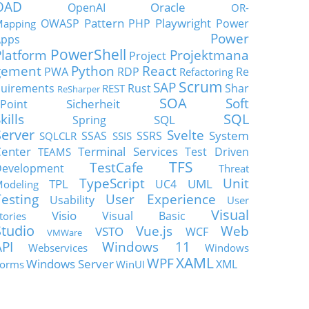
OAD
Oracle
OpenAI
OR-
Pattern
Playwright
OWASP
PHP
Power
apping
Power
Apps
PowerShell
Platform
Projektmana
Project
gement
Python
React
PWA
RDP
Re
Refactoring
Scrum
SAP
uirements
Rust
Shar
REST
ReSharper
SOA
Soft
Sicherheit
Point
SQL
kills
SQL
Spring
Server
Svelte
System
SSAS
SSRS
SQLCLR
SSIS
enter
Terminal Services
Test Driven
TEAMS
TFS
TestCafe
Development
Threat
TypeScript
Unit
TPL
UML
UC4
odeling
Testing
User Experience
Usability
User
Visual
Visio
Visual Basic
tories
Studio
Vue.js
Web
VSTO
WCF
VMWare
API
Windows 11
Webservices
Windows
XAML
WPF
Windows Server
XML
orms
WinUI