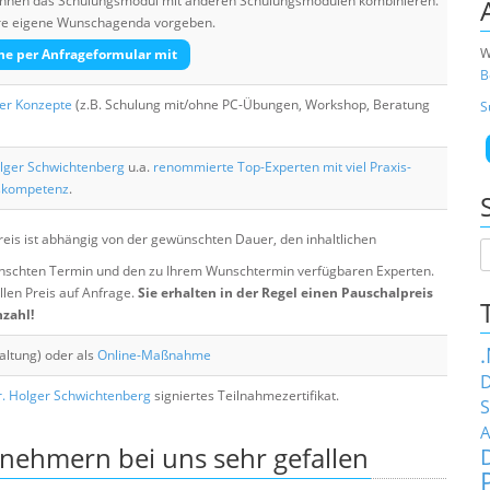
 können das Schulungsmodul mit anderen Schulungsmodulen kombinieren.
Ihre eigene Wunschagenda vorgeben.
W
he per Anfrageformular mit
B
her Konzepte
(z.B. Schulung mit/ohne PC-Übungen, Workshop, Beratung
S
lger Schwichtenberg
u.a.
renommierte Top-Experten mit viel Praxis-
skompetenz
.
eis ist abhängig von der gewünschten Dauer, den inhaltlichen
chten Termin und den zu Ihrem Wunschtermin verfügbaren Experten.
llen Preis auf Anfrage.
Sie erhalten in der Regel einen Pauschalpreis
nzahl!
altung) oder als
Online-Maßnahme
D
. Holger Schwichtenberg
signiertes Teilnahmezertifikat.
S
A
lnehmern bei uns sehr gefallen