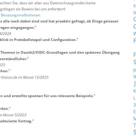
e beachten Sie, dass wir aber aus Datenschutzgründen keine
s
sbögen als Beweis bei uns anfordern!
I
nd Beratungsmaßnahmen
s alle noch dabei sind und hat proaktiv gefragt, ob Dinge genauer
Fragen eingegangen.
"
 4/2026
lick in Protokollstapel und Configuration.
"
der Themen in Oauth2/OIDC-Grundlagen und den späteren Übergang
verständlicher.
"
025
p
ehen.
"
T-Visions.de im Monat 12/2025
K
n und erstellte spontan für uns relevante Beispiele.
"
L
3
rden.
"
E
 im Monat 5/2023
uktuierte Vortrag.
"
T