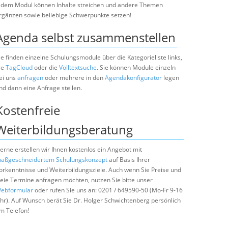
edem Modul können Inhalte streichen und andere Themen
rgänzen sowie beliebige Schwerpunkte setzen!
Agenda selbst zusammenstellen
ie finden einzelne Schulungsmodule über die Kategorieliste links,
ie
TagCloud
oder die
Volltextsuche
. Sie können Module einzeln
ei uns
anfragen
oder mehrere in den
Agendakonfigurator
legen
nd dann eine Anfrage stellen.
Kostenfreie
Weiterbildungsberatung
erne erstellen wir Ihnen kostenlos ein Angebot mit
aßgeschneidertem Schulungskonzept
auf Basis Ihrer
orkenntnisse und Weiterbildungsziele. Auch wenn Sie Preise und
reie Termine anfragen möchten, nutzen Sie bitte unser
ebformular
oder rufen Sie uns an: 0201 / 649590-50 (Mo-Fr 9-16
hr). Auf Wunsch berät Sie Dr. Holger Schwichtenberg persönlich
m Telefon!