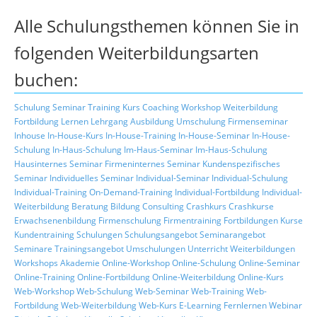
Alle Schulungsthemen können Sie in
folgenden Weiterbildungsarten
buchen:
Schulung
Seminar
Training
Kurs
Coaching
Workshop
Weiterbildung
Fortbildung
Lernen
Lehrgang
Ausbildung
Umschulung
Firmenseminar
Inhouse
In-House-Kurs
In-House-Training
In-House-Seminar
In-House-
Schulung
In-Haus-Schulung
Im-Haus-Seminar
Im-Haus-Schulung
Hausinternes Seminar
Firmeninternes Seminar
Kundenspezifisches
Seminar
Individuelles Seminar
Individual-Seminar
Individual-Schulung
Individual-Training
On-Demand-Training
Individual-Fortbildung
Individual-
Weiterbildung
Beratung
Bildung
Consulting
Crashkurs
Crashkurse
Erwachsenenbildung
Firmenschulung
Firmentraining
Fortbildungen
Kurse
Kundentraining
Schulungen
Schulungsangebot
Seminarangebot
Seminare
Trainingsangebot
Umschulungen
Unterricht
Weiterbildungen
Workshops
Akademie
Online-Workshop
Online-Schulung
Online-Seminar
Online-Training
Online-Fortbildung
Online-Weiterbildung
Online-Kurs
Web-Workshop
Web-Schulung
Web-Seminar
Web-Training
Web-
Fortbildung
Web-Weiterbildung
Web-Kurs
E-Learning
Fernlernen
Webinar