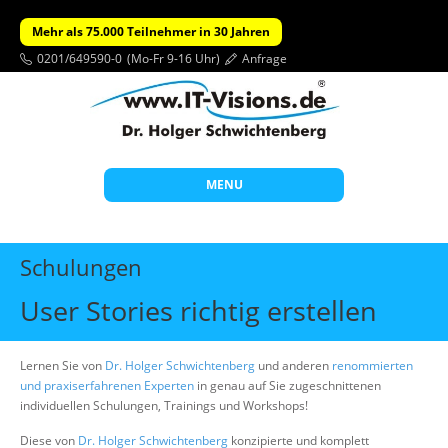
Mehr als 75.000 Teilnehmer in 30 Jahren
0201/649590-0
(Mo-Fr 9-16 Uhr)
Anfrage
MENU
Start
Schulungen
Themen
User Stories richtig erstellen
Beratung
Individuelle Schulungen
Lernen Sie von
Dr. Holger Schwichtenberg
und anderen
renommierten
und praxiserfahrenen Experten
in genau auf Sie zugeschnittenen
Offene Seminare
individuellen Schulungen, Trainings und Workshops!
Wissen
Diese von
Dr. Holger Schwichtenberg
konzipierte und komplett