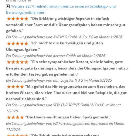
uns anfordern!
Weitere 9274 Teilnehmerstimmen zu unseren Schulungs- und
Beratungsmaßnahmen
"
Die Erklärung wichtiger Aspekte in einfach
verständlicher Form und die Übungsaufgaben haben mir sehr gut
gefallen.
"
Ein Schulungsteilnehmer von AWENKO GmbH & Co. KG im Monat 1/2026
"
Ich mochte die kurzweiligen und guten
Übungsaufgaben.
"
Ein Schulungsteilnehmer von Iteratec GmbH im Monat 2/2026
"
Ein sehr sympathischer Dozent, viele Inhalte, gute
Beispiele, gute Erklärungen, besonders die Übungsaufgaben mit zu
erfüllenden Testvorgaben gefielen mir.
"
Ein Schulungsteilnehmer von dbh Logistics IT AG im Monat 9/2025
"
Mir gefiel das Hintergrundwissen zum Geschehen, das
breites Wissen, die vielen Eindrücke und kleinen Beispiele, die gut
nachvollziehbar sind.
"
Ein Schulungsteilnehmer von SEW-EURODRIVE GmbH & Co KG im Monat
1/2025
"
Die Hands-on-Übungen haben Spaß gemacht.
"
Ein Schulungsteilnehmer von FZI Forschungszentrum Informatik im Monat
11/2024
"
Die Schulungsinhalte waren sehr gut