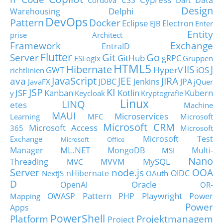
CSS
Data
Cordova
Dart
Design
Delphi
Warehousing
DevOps
Pattern
Docker
Eclipse
Electron
EJB
Enter
Entity
prise Architect
Framework
Exchange
EntraID
Flutter
Git
Go
Server
GitHub
gRPC
FSLogix
Gruppen
HTML5
Hibernate
IIS
J
GWT
HyperV
iOS
richtlinien
JavaScript
ava
JEE
JIRA
JDBC
Jenkins
JPA
JavaFX
jQuer
JSP
KI
JSF
Kanban
Kotlin
Kubern
y
Keycloak
Kryptografie
Linux
LINQ
etes
Machine
MAUI
Microservices
Learning
MFC
Microsoft
Microsoft CRM
Microsoft Access
365
Microsoft
Microsoft Test
Exchange
Microsoft Office
ML.NET
Manager
MongoDB
Multi-
MSI
Nano
MySQL
Threading
MVVM
MVC
Server
node.js
OOA
nHibernate
OIDC
NextJS
OAuth
D
Oracle
OpenAI
OR-
Pattern
Playwright
OWASP
PHP
Power
Mapping
Power
Apps
PowerShell
Platform
Projektmanagem
Project