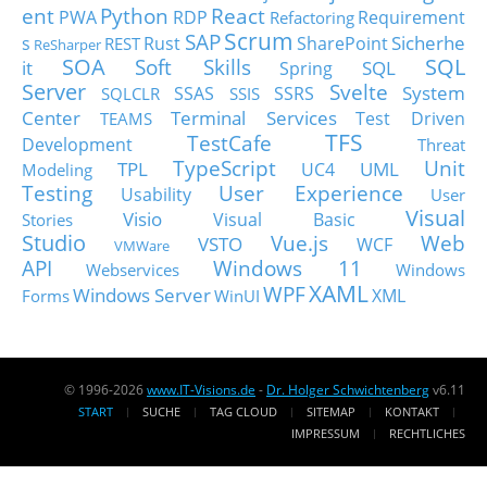
ent
Python
React
PWA
RDP
Requirement
Refactoring
Scrum
SAP
Sicherhe
s
Rust
SharePoint
REST
ReSharper
SOA
SQL
Soft Skills
it
SQL
Spring
Server
Svelte
System
SSAS
SSRS
SQLCLR
SSIS
Center
Terminal Services
Test Driven
TEAMS
TFS
TestCafe
Development
Threat
TypeScript
Unit
TPL
UML
UC4
Modeling
Testing
User Experience
Usability
User
Visual
Visio
Visual Basic
Stories
Studio
Vue.js
Web
VSTO
WCF
VMWare
API
Windows 11
Webservices
Windows
XAML
WPF
Windows Server
XML
Forms
WinUI
© 1996-2026
www.IT-Visions.de
-
Dr. Holger Schwichtenberg
v6.11
START
SUCHE
TAG CLOUD
SITEMAP
KONTAKT
IMPRESSUM
RECHTLICHES