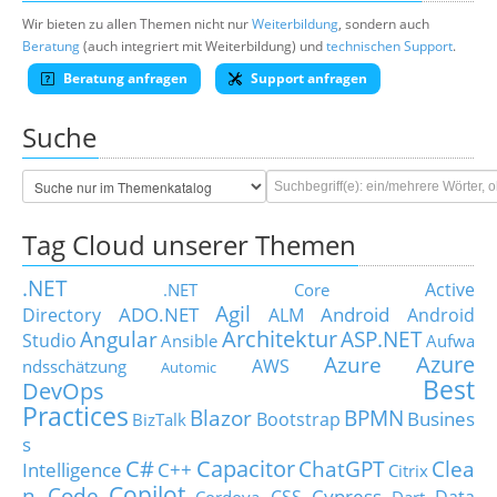
Wir bieten zu allen Themen nicht nur
Weiterbildung
, sondern auch
Beratung
(auch integriert mit Weiterbildung) und
technischen Support
.
Beratung anfragen
Support anfragen
Suche
Tag Cloud unserer Themen
.NET
Active
.NET Core
Agil
ADO.NET
Android
Directory
ALM
Android
Architektur
Angular
ASP.NET
Studio
Ansible
Aufwa
Azure
Azure
AWS
ndsschätzung
Automic
Best
DevOps
Practices
Blazor
BPMN
Busines
Bootstrap
BizTalk
s
C#
Capacitor
ChatGPT
Clea
Intelligence
C++
Citrix
Copilot
n Code
Cypress