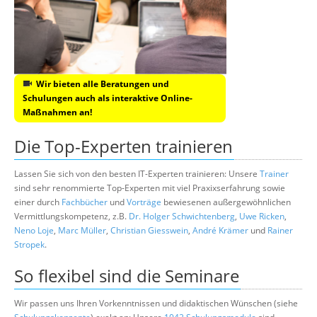
Wir bieten alle Beratungen und
Schulungen auch als interaktive Online-
Maßnahmen an!
Die Top-Experten trainieren
Lassen Sie sich von den besten IT-Experten trainieren: Unsere
Trainer
sind sehr renommierte Top-Experten mit viel Praxixserfahrung sowie
einer durch
Fachbücher
und
Vorträge
bewiesenen außergewöhnlichen
Vermittlungskompetenz, z.B.
Dr. Holger Schwichtenberg
,
Uwe Ricken
,
Neno Loje
,
Marc Müller
,
Christian Giesswein
,
André Krämer
und
Rainer
Stropek
.
So flexibel sind die Seminare
Wir passen uns Ihren Vorkenntnissen und didaktischen Wünschen (siehe