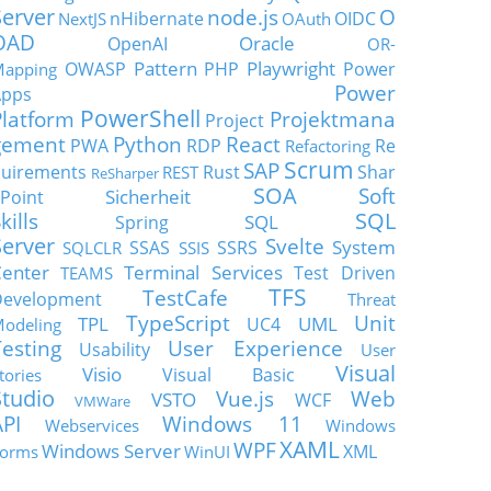
Server
node.js
O
nHibernate
OIDC
NextJS
OAuth
OAD
Oracle
OpenAI
OR-
Pattern
Playwright
OWASP
PHP
Power
apping
Power
Apps
PowerShell
Platform
Projektmana
Project
gement
Python
React
PWA
RDP
Re
Refactoring
Scrum
SAP
uirements
Rust
Shar
REST
ReSharper
SOA
Soft
Sicherheit
Point
SQL
kills
SQL
Spring
Server
Svelte
System
SSAS
SSRS
SQLCLR
SSIS
enter
Terminal Services
Test Driven
TEAMS
TFS
TestCafe
Development
Threat
TypeScript
Unit
TPL
UML
UC4
odeling
Testing
User Experience
Usability
User
Visual
Visio
Visual Basic
tories
Studio
Vue.js
Web
VSTO
WCF
VMWare
API
Windows 11
Webservices
Windows
XAML
WPF
Windows Server
XML
orms
WinUI