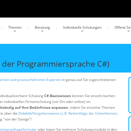
Themen
Beratung
Individuelle Schulungen
Offene S
 der Programmiersprache C#)
erten und praxiserfahrenen Experten
in genau auf Sie zugeschnittenen
ndividualisierbare Schulung
C#-Basiswissen
können Sie einzeln buchen
er individuellen Firmenschulung (vor Ort oder online) im
lständig auf Ihre Bedürfnisse anpassen
, indem Sie einzelne Themen
ie über die
Didaktik/Vorgehensweise (z.B. Reihenfolge der Unterthemen,
ng "von der Stange"!
minaranfrageformular
oder legen Sie mehrere Schulungsmodule in den