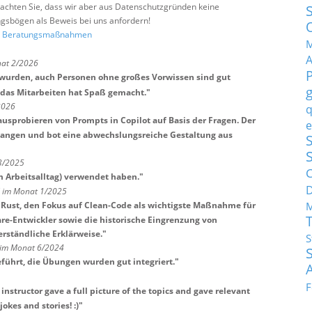
e beachten Sie, dass wir aber aus Datenschutzgründen keine
sbögen als Beweis bei uns anfordern!
nd Beratungsmaßnahmen
M
nat 2/2026
rt wurden, auch Personen ohne großes Vorwissen sind gut
das Mitarbeiten hat Spaß gemacht.
"
2026
q
ausprobieren von Prompts in Copilot auf Basis der Fragen. Der
e
gangen und bot eine abwechslungsreiche Gestaltung aus
S
 3/2025
C
m Arbeitsalltag) verwendet haben.
"
H im Monat 1/2025
M
u Rust, den Fokus auf Clean-Code als wichtigste Maßnahme für
re-Entwickler sowie die historische Eingrenzung von
rständliche Erklärweise.
"
S
 im Monat 6/2024
eführt, die Übungen wurden gut integriert.
"
F
nstructor gave a full picture of the topics and gave relevant
okes and stories! :)
"