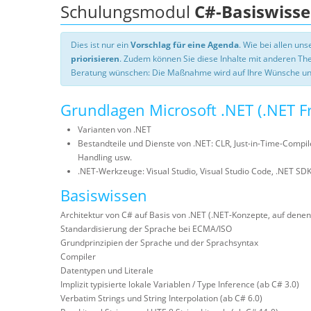
Schulungsmodul
C#-Basiswiss
Dies ist nur ein
Vorschlag für eine Agenda
. Wie bei allen u
priorisieren
. Zudem können Sie diese Inhalte mit anderen T
Beratung wünschen: Die Maßnahme wird auf Ihre Wünsche un
Grundlagen Microsoft .NET (.NET F
Varianten von .NET
Bestandteile und Dienste von .NET: CLR, Just-in-Time-Compil
Handling usw.
.NET-Werkzeuge: Visual Studio, Visual Studio Code, .NET SD
Basiswissen
Architektur von C# auf Basis von .NET (.NET-Konzepte, auf dene
Standardisierung der Sprache bei ECMA/ISO
Grundprinzipien der Sprache und der Sprachsyntax
Compiler
Datentypen und Literale
Implizit typisierte lokale Variablen / Type Inference (ab C# 3.0)
Verbatim Strings und String Interpolation (ab C# 6.0)