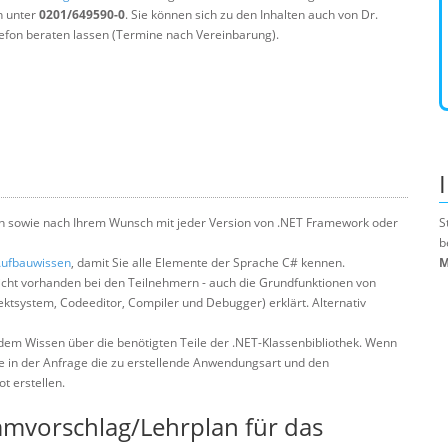
n unter
0201/649590-0
. Sie können sich zu den Inhalten auch von Dr.
efon beraten lassen (Termine nach Vereinbarung).
ch sowie nach Ihrem Wunsch mit jeder Version von .NET Framework oder
S
b
Aufbauwissen
, damit Sie alle Elemente der Sprache C# kennen.
M
cht vorhanden bei den Teilnehmern - auch die Grundfunktionen von
ktsystem, Codeeditor, Compiler und Debugger) erklärt. Alternativ
dem Wissen über die benötigten Teile der .NET-Klassenbibliothek. Wenn
ie in der Anfrage die zu erstellende Anwendungsart und den
t erstellen.
mmvorschlag/Lehrplan für das