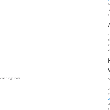
M
j
e
S
d
b
u
erierungstools
G
m
V
f
W
U
a