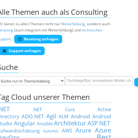
Alle Themen auch als Consulting
ir bieten zu allen Themen nicht nur
Weiterbildung
, sondern auch
eratung
(auch integriert mit Weiterbildung) und
technischen
upport
.
Beratung anfragen
Support anfragen
Suche
Tag Cloud unserer Themen
.NET
Active
.NET Core
Agil
ADO.NET
Android
irectory
ALM
Android
Architektur
Angular
ASP.NET
tudio
Ansible
Azure
Azure
AWS
ufwandsschätzung
Automic
Best
DevOps