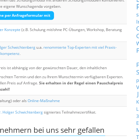
 können das Schulungsmodul mit anderen Schulungsmodulen kombinieren.
Ihre eigene Wunschagenda vorgeben.
s
he per Anfrageformular mit
I
her Konzepte
(z.B. Schulung mit/ohne PC-Übungen, Workshop, Beratung
lger Schwichtenberg
u.a.
renommierte Top-Experten mit viel Praxis-
skompetenz
.
eis ist abhängig von der gewünschten Dauer, den inhaltlichen
chten Termin und den zu Ihrem Wunschtermin verfügbaren Experten.
p
llen Preis auf Anfrage.
Sie erhalten in der Regel einen Pauschalpreis
nzahl!
altung) oder als
Online-Maßnahme
K
L
. Holger Schwichtenberg
signiertes Teilnahmezertifikat.
3
E
lnehmern bei uns sehr gefallen
T