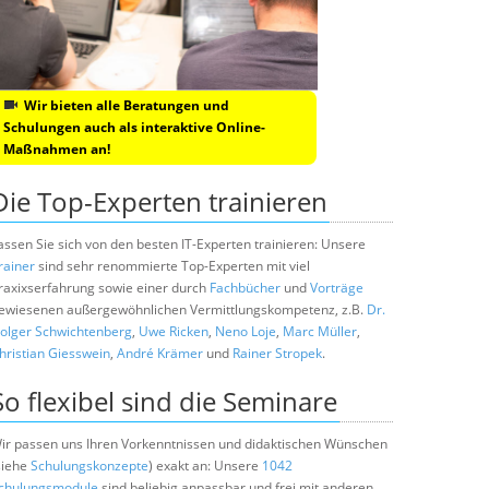
Wir bieten alle Beratungen und
Schulungen auch als interaktive Online-
Maßnahmen an!
Die Top-Experten trainieren
assen Sie sich von den besten IT-Experten trainieren: Unsere
rainer
sind sehr renommierte Top-Experten mit viel
raxixserfahrung sowie einer durch
Fachbücher
und
Vorträge
ewiesenen außergewöhnlichen Vermittlungskompetenz, z.B.
Dr.
olger Schwichtenberg
,
Uwe Ricken
,
Neno Loje
,
Marc Müller
,
hristian Giesswein
,
André Krämer
und
Rainer Stropek
.
So flexibel sind die Seminare
ir passen uns Ihren Vorkenntnissen und didaktischen Wünschen
siehe
Schulungskonzepte
) exakt an: Unsere
1042
chulungsmodule
sind beliebig anpassbar und frei mit anderen