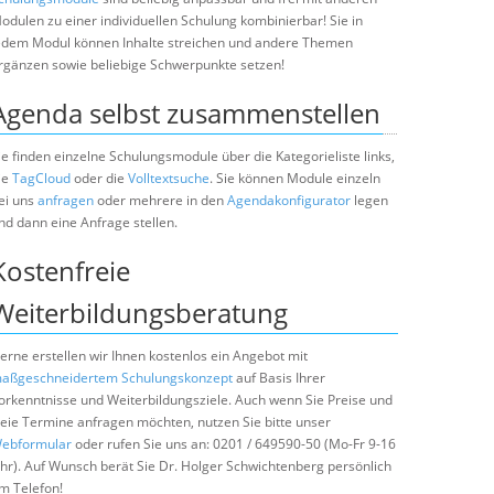
odulen zu einer individuellen Schulung kombinierbar! Sie in
edem Modul können Inhalte streichen und andere Themen
rgänzen sowie beliebige Schwerpunkte setzen!
Agenda selbst zusammenstellen
ie finden einzelne Schulungsmodule über die Kategorieliste links,
ie
TagCloud
oder die
Volltextsuche
. Sie können Module einzeln
ei uns
anfragen
oder mehrere in den
Agendakonfigurator
legen
nd dann eine Anfrage stellen.
Kostenfreie
Weiterbildungsberatung
erne erstellen wir Ihnen kostenlos ein Angebot mit
aßgeschneidertem Schulungskonzept
auf Basis Ihrer
orkenntnisse und Weiterbildungsziele. Auch wenn Sie Preise und
reie Termine anfragen möchten, nutzen Sie bitte unser
ebformular
oder rufen Sie uns an: 0201 / 649590-50 (Mo-Fr 9-16
hr). Auf Wunsch berät Sie Dr. Holger Schwichtenberg persönlich
m Telefon!