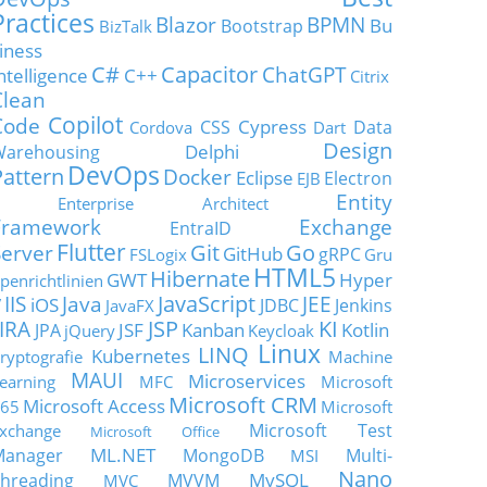
Practices
Blazor
BPMN
Bu
Bootstrap
BizTalk
iness
C#
Capacitor
ChatGPT
ntelligence
C++
Citrix
Clean
Copilot
Code
Cypress
CSS
Data
Cordova
Dart
Design
Delphi
Warehousing
DevOps
Pattern
Docker
Eclipse
Electron
EJB
Entity
Enterprise Architect
Framework
Exchange
EntraID
Flutter
Git
Go
Server
GitHub
gRPC
FSLogix
Gru
HTML5
Hibernate
GWT
Hyper
penrichtlinien
JavaScript
IIS
Java
JEE
V
iOS
JDBC
Jenkins
JavaFX
JSP
KI
JIRA
JSF
Kanban
Kotlin
JPA
jQuery
Keycloak
Linux
LINQ
Kubernetes
ryptografie
Machine
MAUI
Microservices
earning
MFC
Microsoft
Microsoft CRM
Microsoft Access
65
Microsoft
Microsoft Test
xchange
Microsoft Office
ML.NET
Manager
MongoDB
Multi-
MSI
Nano
MySQL
hreading
MVVM
MVC