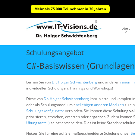
Mehr als 75.000 Teilnehmer in 30 Jahren
Start
Schulungsangebot
C#-Basiswissen (Grundlagen
Lernen Sie von
Dr. Holger Schwichtenberg
und anderen
renommi
individuellen Schulungen, Trainings und Workshops!
Diese von
Dr. Holger Schwichtenberg
konzipierte und komplett i
oder als Schulungsmodul mit
beliebigen anderen Modulen
zu ein
Schulungskonfigurator
verbinden. Sie können diese Schulung
vol
priorisieren, streichen, ersetzen oder ergänzen. Zudem können S
Übungsanteil)
selbst entscheiden. Dies ist keine Standardschulu
Nutzen Sie für eine auf Sie maßgeschneiderte Schulung unser
Se