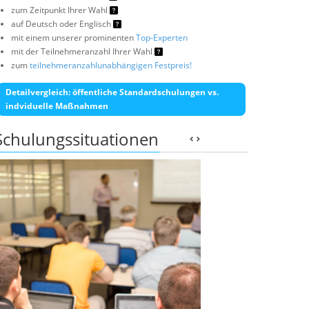
zum Zeitpunkt Ihrer Wahl
auf Deutsch oder Englisch
mit einem unserer prominenten
Top-Experten
mit der Teilnehmeranzahl Ihrer Wahl
zum
teilnehmeranzahlunabhängigen Festpreis!
Detailvergleich: öffentliche Standardschulungen vs.
indviduelle Maßnahmen
Schulungssituationen