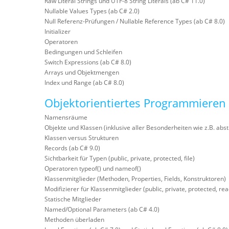
Raw Literal Strings und UTF-8 String Literals (ab C# 11.0)
Nullable Values Types (ab C# 2.0)
Null Referenz-Prüfungen / Nullable Reference Types (ab C# 8.0)
Initializer
Operatoren
Bedingungen und Schleifen
Switch Expressions (ab C# 8.0)
Arrays und Objektmengen
Index und Range (ab C# 8.0)
Objektorientiertes Programmieren
Namensräume
Objekte und Klassen (inklusive aller Besonderheiten wie z.B. abstr
Klassen versus Strukturen
Records (ab C# 9.0)
Sichtbarkeit für Typen (public, private, protected, file)
Operatoren typeof() und nameof()
Klassenmitglieder (Methoden, Properties, Fields, Konstruktoren)
Modifizierer für Klassenmitglieder (public, private, protected, rea
Statische Mitglieder
Named/Optional Parameters (ab C# 4.0)
Methoden überladen