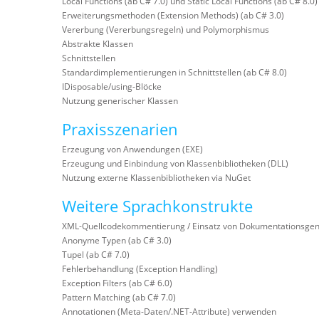
Local Functions (ab C# 7.0) und Static Local Functions (ab C# 8.0)
Erweiterungsmethoden (Extension Methods) (ab C# 3.0)
Vererbung (Vererbungsregeln) und Polymorphismus
Abstrakte Klassen
Schnittstellen
Standardimplementierungen in Schnittstellen (ab C# 8.0)
IDisposable/using-Blöcke
Nutzung generischer Klassen
Praxisszenarien
Erzeugung von Anwendungen (EXE)
Erzeugung und Einbindung von Klassenbibliotheken (DLL)
Nutzung externe Klassenbibliotheken via NuGet
Weitere Sprachkonstrukte
XML-Quellcodekommentierung / Einsatz von Dokumentationsgen
Anonyme Typen (ab C# 3.0)
Tupel (ab C# 7.0)
Fehlerbehandlung (Exception Handling)
Exception Filters (ab C# 6.0)
Pattern Matching (ab C# 7.0)
Annotationen (Meta-Daten/.NET-Attribute) verwenden