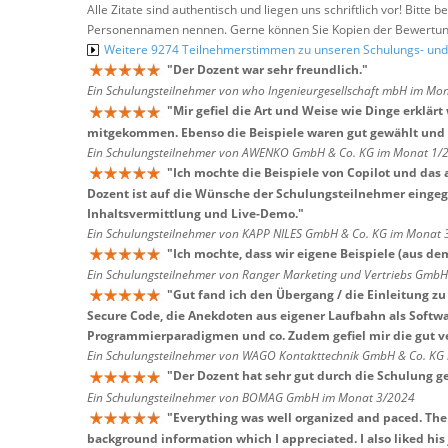
Alle Zitate sind authentisch und liegen uns schriftlich vor! Bitt
Personennamen nennen. Gerne können Sie Kopien der Bewertung
Weitere 9274 Teilnehmerstimmen zu unseren Schulungs- u
"
Der Dozent war sehr freundlich.
"
Ein Schulungsteilnehmer von who Ingenieurgesellschaft mbH im Mo
"
Mir gefiel die Art und Weise wie Dinge erklä
mitgekommen. Ebenso die Beispiele waren gut gewählt und 
Ein Schulungsteilnehmer von AWENKO GmbH & Co. KG im Monat 1/
"
Ich mochte die Beispiele von Copilot und das 
Dozent ist auf die Wünsche der Schulungsteilnehmer einge
Inhaltsvermittlung und Live-Demo.
"
Ein Schulungsteilnehmer von KAPP NILES GmbH & Co. KG im Monat
"
Ich mochte, dass wir eigene Beispiele (aus de
Ein Schulungsteilnehmer von Ranger Marketing und Vertriebs Gmb
"
Gut fand ich den Übergang / die Einleitung z
Secure Code, die Anekdoten aus eigener Laufbahn als Softwa
Programmierparadigmen und co. Zudem gefiel mir die gut ve
Ein Schulungsteilnehmer von WAGO Kontakttechnik GmbH & Co. KG
"
Der Dozent hat sehr gut durch die Schulung g
Ein Schulungsteilnehmer von BOMAG GmbH im Monat 3/2024
"
Everything was well organized and paced. The i
background information which I appreciated. I also liked his j