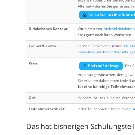
ergänzen oder priorisieren. Sie
Alternativ dürfen Sie gerne uns 
Teilen Sie uns Ihre Wünsc
Didaktisches Konzept:
Wir bieten eine
Vielzahl didaktisc
etc.) ganz nach Ihren Wünschen.
Trainer/Berater:
Lernen Sie von den Besten:
Dr. Ho
Know-how und hoher Vermittlung
Preis:
Preis auf Anfrage
Der Pr
Anpassungswünschen, dem gewüns
Sie erhalten daher einen iindvidue
für eine beliebige Teilnehmera
Ort:
In Ihrem Hause (In-House-Veranst
Teilnahmezertifikat:
Jeder Teilnehmer erhält ein von
Dr
Das hat bisherigen Schulungstei