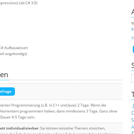
pressions) (ab C# 3.0)
W
B
S
 C#-Aufbauwissen
uell angekündigt)
sen
nfrage
tierten Programmierung (z.B. in C++ und Java): 2 Tage. Wenn die
ektorientiert programmiert haben, dann mindestens 3 Tage. Ganz ohne
D
 Dauer 4-5 Tage sein.
S
A
tt individualisierbar
: Sie können einzelne Themen streichen,