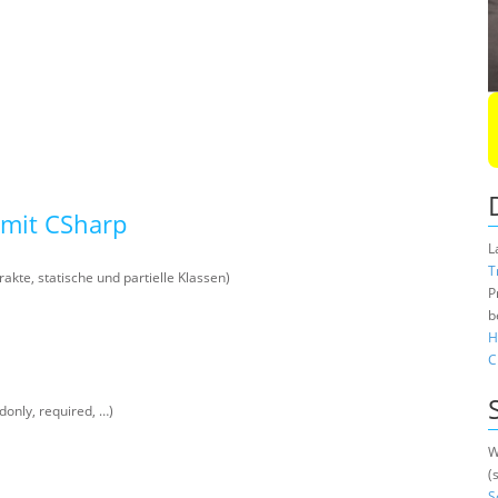
 mit CSharp
L
T
akte, statische und partielle Klassen)
P
b
H
C
donly, required, …)
W
(
S