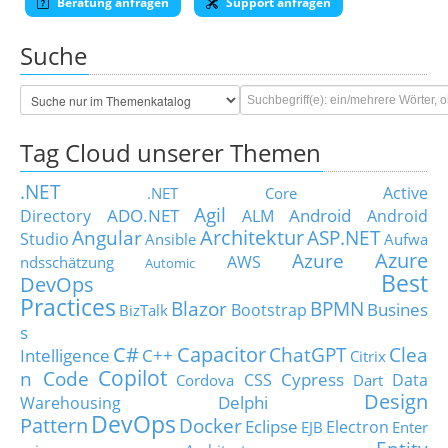
Beratung anfragen
Support anfragen
Suche
Tag Cloud unserer Themen
.NET
Active
.NET Core
Agil
ADO.NET
Android
Directory
ALM
Android
Architektur
Angular
ASP.NET
Studio
Ansible
Aufwa
Azure
Azure
AWS
ndsschätzung
Automic
Best
DevOps
Practices
Blazor
BPMN
Busines
Bootstrap
BizTalk
s
C#
Capacitor
ChatGPT
Clea
Intelligence
C++
Citrix
Copilot
n Code
Cypress
CSS
Data
Cordova
Dart
Design
Delphi
Warehousing
DevOps
Pattern
Docker
Eclipse
Electron
EJB
Enter