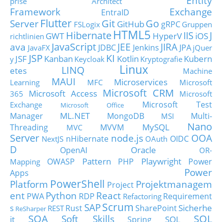
Entity
prise Architect
Framework
Exchange
EntraID
Flutter
Git
Go
Server
GitHub
gRPC
FSLogix
Gruppen
HTML5
Hibernate
IIS
J
GWT
HyperV
iOS
richtlinien
JavaScript
ava
JEE
JIRA
JDBC
Jenkins
JPA
JavaFX
jQuer
JSP
KI
JSF
Kanban
Kotlin
Kubern
y
Keycloak
Kryptografie
Linux
LINQ
etes
Machine
MAUI
Microservices
Learning
MFC
Microsoft
Microsoft CRM
Microsoft Access
365
Microsoft
Microsoft Test
Exchange
Microsoft Office
ML.NET
Manager
MongoDB
Multi-
MSI
Nano
MySQL
Threading
MVVM
MVC
Server
node.js
OOA
nHibernate
OIDC
NextJS
OAuth
D
Oracle
OpenAI
OR-
Pattern
Playwright
OWASP
PHP
Power
Mapping
Power
Apps
PowerShell
Platform
Projektmanagem
Project
ent
Python
React
PWA
RDP
Requirement
Refactoring
Scrum
SAP
Sicherhe
s
Rust
SharePoint
REST
ReSharper
SOA
SQL
Soft Skills
it
SQL
Spring