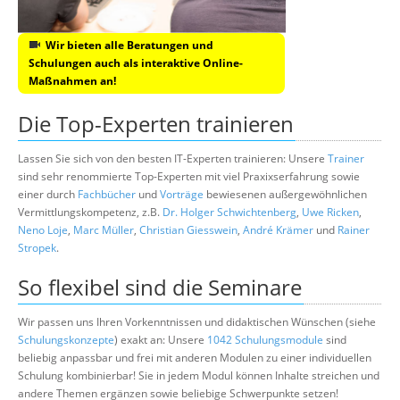
Wir bieten alle Beratungen und
Schulungen auch als interaktive Online-
Maßnahmen an!
Die Top-Experten trainieren
Lassen Sie sich von den besten IT-Experten trainieren: Unsere
Trainer
sind sehr renommierte Top-Experten mit viel Praxixserfahrung sowie
einer durch
Fachbücher
und
Vorträge
bewiesenen außergewöhnlichen
Vermittlungskompetenz, z.B.
Dr. Holger Schwichtenberg
,
Uwe Ricken
,
Neno Loje
,
Marc Müller
,
Christian Giesswein
,
André Krämer
und
Rainer
Stropek
.
So flexibel sind die Seminare
Wir passen uns Ihren Vorkenntnissen und didaktischen Wünschen (siehe
Schulungskonzepte
) exakt an: Unsere
1042 Schulungsmodule
sind
beliebig anpassbar und frei mit anderen Modulen zu einer individuellen
Schulung kombinierbar! Sie in jedem Modul können Inhalte streichen und
andere Themen ergänzen sowie beliebige Schwerpunkte setzen!