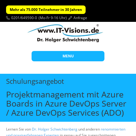
Mehr als 75.000 Teilnehmer in 30 Jahren
0201/649590-0
(Mo-Fr 9-16 Uhr)
Anfrage
MENU
Start
Schulungsangebot
Themen
Projektmanagement mit Azure
Beratung
Boards in Azure DevOps Server
Individuelle Schulungen
/ Azure DevOps Services (ADO)
Offene Seminare
Lernen Sie von
Dr. Holger Schwichtenberg
Wissen
und anderen
renommierten
und praxiserfahrenen Experten
in genau auf Sie zugeschnittenen