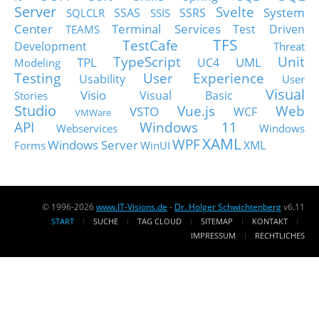
Server
Svelte
System
SSAS
SSRS
SQLCLR
SSIS
Center
Terminal Services
Test Driven
TEAMS
TFS
TestCafe
Development
Threat
TypeScript
Unit
TPL
UML
UC4
Modeling
Testing
User Experience
Usability
User
Visual
Visio
Visual Basic
Stories
Studio
Vue.js
Web
VSTO
WCF
VMWare
API
Windows 11
Webservices
Windows
XAML
WPF
Windows Server
XML
Forms
WinUI
© 1996-2026
www.IT-Visions.de
-
Dr. Holger Schwichtenberg
v6.11
START
SUCHE
TAG CLOUD
SITEMAP
KONTAKT
IMPRESSUM
RECHTLICHES