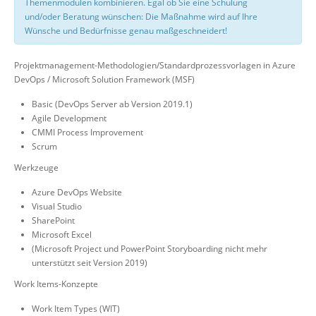
Themenmodulen kombinieren. Egal ob Sie eine Schulung
und/oder Beratung wünschen: Die Maßnahme wird auf Ihre
Wünsche und Bedürfnisse genau maßgeschneidert!
Projektmanagement-Methodologien/Standardprozessvorlagen in Azure
DevOps / Microsoft Solution Framework (MSF)
Basic (DevOps Server ab Version 2019.1)
Agile Development
CMMI Process Improvement
Scrum
Werkzeuge
Azure DevOps Website
Visual Studio
SharePoint
Microsoft Excel
(Microsoft Project und PowerPoint Storyboarding nicht mehr
unterstützt seit Version 2019)
Work Items-Konzepte
Work Item Types (WIT)