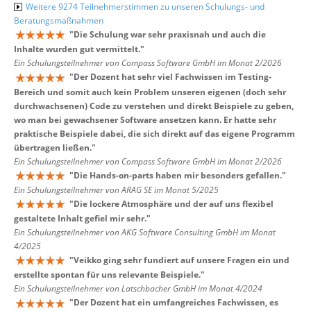
Weitere 9274 Teilnehmerstimmen zu unseren Schulungs- und
Beratungsmaßnahmen
"
Die Schulung war sehr praxisnah und auch die
Inhalte wurden gut vermittelt.
"
Ein Schulungsteilnehmer von Compass Software GmbH im Monat 2/2026
"
Der Dozent hat sehr viel Fachwissen im Testing-
Bereich und somit auch kein Problem unseren eigenen (doch sehr
durchwachsenen) Code zu verstehen und direkt Beispiele zu geben,
wo man bei gewachsener Software ansetzen kann. Er hatte sehr
praktische Beispiele dabei, die sich direkt auf das eigene Programm
übertragen ließen.
"
Ein Schulungsteilnehmer von Compass Software GmbH im Monat 2/2026
"
Die Hands-on-parts haben mir besonders gefallen.
"
Ein Schulungsteilnehmer von ARAG SE im Monat 5/2025
"
Die lockere Atmosphäre und der auf uns flexibel
gestaltete Inhalt gefiel mir sehr.
"
Ein Schulungsteilnehmer von AKG Software Consulting GmbH im Monat
4/2025
"
Veikko ging sehr fundiert auf unsere Fragen ein und
erstellte spontan für uns relevante Beispiele.
"
Ein Schulungsteilnehmer von Latschbacher GmbH im Monat 4/2024
"
Der Dozent hat ein umfangreiches Fachwissen, es