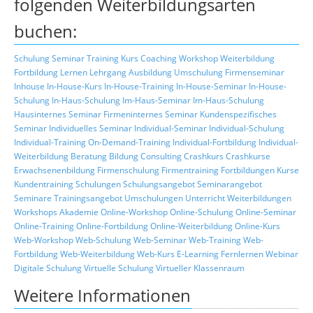
folgenden Weiterbildungsarten
buchen:
Schulung
Seminar
Training
Kurs
Coaching
Workshop
Weiterbildung
Fortbildung
Lernen
Lehrgang
Ausbildung
Umschulung
Firmenseminar
Inhouse
In-House-Kurs
In-House-Training
In-House-Seminar
In-House-
Schulung
In-Haus-Schulung
Im-Haus-Seminar
Im-Haus-Schulung
Hausinternes Seminar
Firmeninternes Seminar
Kundenspezifisches
Seminar
Individuelles Seminar
Individual-Seminar
Individual-Schulung
Individual-Training
On-Demand-Training
Individual-Fortbildung
Individual-
Weiterbildung
Beratung
Bildung
Consulting
Crashkurs
Crashkurse
Erwachsenenbildung
Firmenschulung
Firmentraining
Fortbildungen
Kurse
Kundentraining
Schulungen
Schulungsangebot
Seminarangebot
Seminare
Trainingsangebot
Umschulungen
Unterricht
Weiterbildungen
Workshops
Akademie
Online-Workshop
Online-Schulung
Online-Seminar
Online-Training
Online-Fortbildung
Online-Weiterbildung
Online-Kurs
Web-Workshop
Web-Schulung
Web-Seminar
Web-Training
Web-
Fortbildung
Web-Weiterbildung
Web-Kurs
E-Learning
Fernlernen
Webinar
Digitale Schulung
Virtuelle Schulung
Virtueller Klassenraum
Weitere Informationen