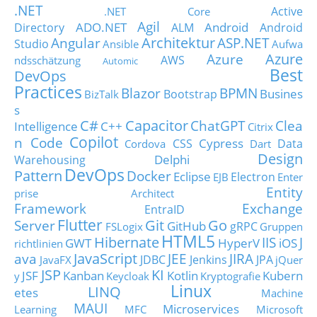
.NET
Active
.NET Core
Agil
ADO.NET
Android
Directory
ALM
Android
Architektur
Angular
ASP.NET
Studio
Ansible
Aufwa
Azure
Azure
AWS
ndsschätzung
Automic
Best
DevOps
Practices
Blazor
BPMN
Busines
Bootstrap
BizTalk
s
C#
Capacitor
ChatGPT
Clea
Intelligence
C++
Citrix
Copilot
n Code
Cypress
CSS
Data
Cordova
Dart
Design
Delphi
Warehousing
DevOps
Pattern
Docker
Eclipse
Electron
EJB
Enter
Entity
prise Architect
Framework
Exchange
EntraID
Flutter
Git
Go
Server
GitHub
gRPC
FSLogix
Gruppen
HTML5
Hibernate
IIS
J
GWT
HyperV
iOS
richtlinien
JavaScript
ava
JEE
JIRA
JDBC
Jenkins
JPA
JavaFX
jQuer
JSP
KI
JSF
Kanban
Kotlin
Kubern
y
Keycloak
Kryptografie
Linux
LINQ
etes
Machine
MAUI
Microservices
Learning
MFC
Microsoft