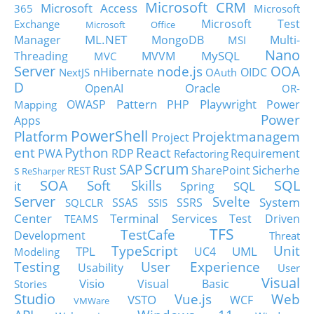
Microsoft CRM
Microsoft Access
365
Microsoft
Microsoft Test
Exchange
Microsoft Office
ML.NET
Manager
MongoDB
Multi-
MSI
Nano
MySQL
Threading
MVVM
MVC
Server
node.js
OOA
nHibernate
OIDC
NextJS
OAuth
D
Oracle
OpenAI
OR-
Pattern
Playwright
OWASP
PHP
Power
Mapping
Power
Apps
PowerShell
Platform
Projektmanagem
Project
ent
Python
React
PWA
RDP
Requirement
Refactoring
Scrum
SAP
Sicherhe
s
Rust
SharePoint
REST
ReSharper
SOA
SQL
Soft Skills
it
SQL
Spring
Server
Svelte
System
SSAS
SSRS
SQLCLR
SSIS
Center
Terminal Services
Test Driven
TEAMS
TFS
TestCafe
Development
Threat
TypeScript
Unit
TPL
UML
UC4
Modeling
Testing
User Experience
Usability
User
Visual
Visio
Visual Basic
Stories
Studio
Vue.js
Web
VSTO
WCF
VMWare