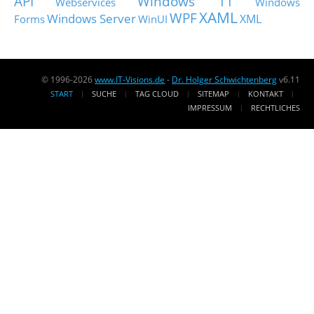
API
Windows 11
Webservices
Windows
XAML
WPF
Windows Server
XML
Forms
WinUI
© 1996-2026
www.IT-Visions.de
-
Dr. Holger Schwichtenberg
v6.11
START
SUCHE
TAG CLOUD
SITEMAP
KONTAKT
IMPRESSUM
RECHTLICHES