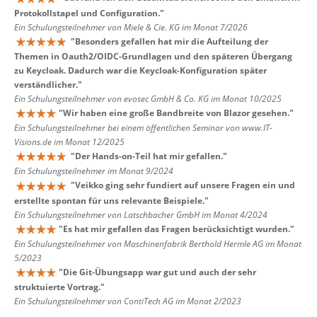
Protokollstapel und Configuration.
"
Ein Schulungsteilnehmer von Miele & Cie. KG im Monat 7/2026
"
Besonders gefallen hat mir die Aufteilung der
Themen in Oauth2/OIDC-Grundlagen und den späteren Übergang
zu Keycloak. Dadurch war die Keycloak-Konfiguration später
verständlicher.
"
Ein Schulungsteilnehmer von evosec GmbH & Co. KG im Monat 10/2025
"
Wir haben eine große Bandbreite von Blazor gesehen.
"
Ein Schulungsteilnehmer bei einem öffentlichen Seminar von www.IT-
Visions.de im Monat 12/2025
"
Der Hands-on-Teil hat mir gefallen.
"
Ein Schulungsteilnehmer im Monat 9/2024
"
Veikko ging sehr fundiert auf unsere Fragen ein und
erstellte spontan für uns relevante Beispiele.
"
Ein Schulungsteilnehmer von Latschbacher GmbH im Monat 4/2024
"
Es hat mir gefallen das Fragen berücksichtigt wurden.
"
Ein Schulungsteilnehmer von Maschinenfabrik Berthold Hermle AG im Monat
5/2023
"
Die Git-Übungsapp war gut und auch der sehr
struktuierte Vortrag.
"
Ein Schulungsteilnehmer von ContiTech AG im Monat 2/2023