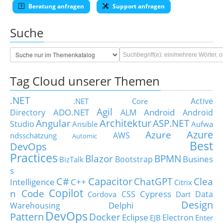
Beratung anfragen
Support anfragen
Suche
Tag Cloud unserer Themen
.NET
Active
.NET Core
Agil
ADO.NET
Android
Directory
ALM
Android
Architektur
Angular
ASP.NET
Studio
Ansible
Aufwa
Azure
Azure
AWS
ndsschätzung
Automic
Best
DevOps
Practices
Blazor
BPMN
Busines
Bootstrap
BizTalk
s
C#
Capacitor
ChatGPT
Clea
Intelligence
C++
Citrix
Copilot
n Code
Cypress
CSS
Data
Cordova
Dart
Design
Delphi
Warehousing
DevOps
Pattern
Docker
Eclipse
Electron
EJB
Enter