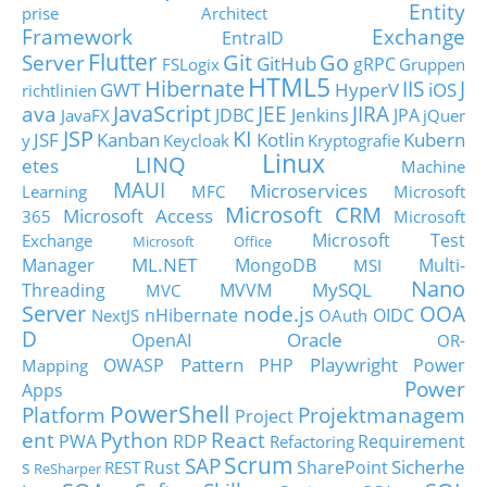
Entity
prise Architect
Framework
Exchange
EntraID
Flutter
Git
Go
Server
GitHub
gRPC
FSLogix
Gruppen
HTML5
Hibernate
IIS
J
GWT
HyperV
iOS
richtlinien
JavaScript
ava
JEE
JIRA
JDBC
Jenkins
JPA
JavaFX
jQuer
JSP
KI
JSF
Kanban
Kotlin
Kubern
y
Keycloak
Kryptografie
Linux
LINQ
etes
Machine
MAUI
Microservices
Learning
MFC
Microsoft
Microsoft CRM
Microsoft Access
365
Microsoft
Microsoft Test
Exchange
Microsoft Office
ML.NET
Manager
MongoDB
Multi-
MSI
Nano
MySQL
Threading
MVVM
MVC
Server
node.js
OOA
nHibernate
OIDC
NextJS
OAuth
D
Oracle
OpenAI
OR-
Pattern
Playwright
OWASP
PHP
Power
Mapping
Power
Apps
PowerShell
Platform
Projektmanagem
Project
ent
Python
React
PWA
RDP
Requirement
Refactoring
Scrum
SAP
Sicherhe
s
Rust
SharePoint
REST
ReSharper