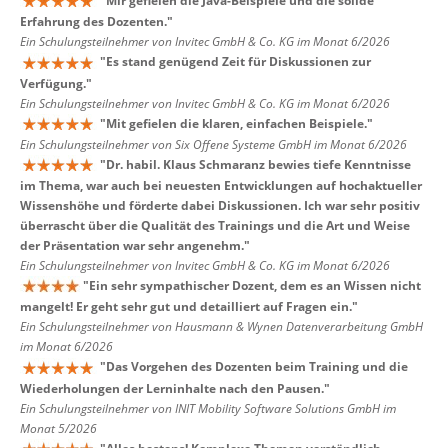
"
Mir gefielen die Java-Beispiele und die solide
Erfahrung des Dozenten.
"
Ein Schulungsteilnehmer von Invitec GmbH & Co. KG im Monat 6/2026
"
Es stand genügend Zeit für Diskussionen zur
Verfügung.
"
Ein Schulungsteilnehmer von Invitec GmbH & Co. KG im Monat 6/2026
"
Mit gefielen die klaren, einfachen Beispiele.
"
Ein Schulungsteilnehmer von Six Offene Systeme GmbH im Monat 6/2026
"
Dr. habil. Klaus Schmaranz bewies tiefe Kenntnisse
im Thema, war auch bei neuesten Entwicklungen auf hochaktueller
Wissenshöhe und förderte dabei Diskussionen. Ich war sehr positiv
überrascht über die Qualität des Trainings und die Art und Weise
der Präsentation war sehr angenehm.
"
Ein Schulungsteilnehmer von Invitec GmbH & Co. KG im Monat 6/2026
"
Ein sehr sympathischer Dozent, dem es an Wissen nicht
mangelt! Er geht sehr gut und detailliert auf Fragen ein.
"
Ein Schulungsteilnehmer von Hausmann & Wynen Datenverarbeitung GmbH
im Monat 6/2026
"
Das Vorgehen des Dozenten beim Training und die
Wiederholungen der Lerninhalte nach den Pausen.
"
Ein Schulungsteilnehmer von INIT Mobility Software Solutions GmbH im
Monat 5/2026