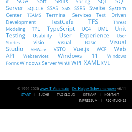
SOA
SQL
Soft Skills
it
SQL
Spring
Server
Svelte
System
SSAS
SSRS
SQLCLR
SSIS
Center
Terminal Services
Test Driven
TEAMS
TFS
TestCafe
Development
Threat
TypeScript
Unit
TPL
UML
UC4
Modeling
Testing
User Experience
Usability
User
Visual
Visio
Visual Basic
Stories
Studio
Vue.js
Web
VSTO
WCF
VMWare
API
Windows 11
Webservices
Windows
XAML
WPF
Windows Server
XML
Forms
WinUI
© 1996-2026
www.IT-Visions.de
-
Dr. Holger Schwichtenberg
v6.11
START
SUCHE
TAG CLOUD
SITEMAP
KONTAKT
IMPRESSUM
RECHTLICHES