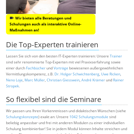
Wir bieten alle Beratungen und
Schulungen auch als interaktive Online-
Maßnahmen an!
Die Top-Experten trainieren
Lassen Sie sich von den besten IT-Experten trainieren: Unsere
Trainer
sind sehr renommierte Top-Experten mit viel Praxixserfahrung sowie
einer durch
Fachbücher
und
Vorträge
bewiesenen außergewöhnlichen
Vermittlungskompetenz, z.B.
Dr. Holger Schwichtenberg
,
Uwe Ricken
,
Neno Loje
,
Marc Müller
,
Christian Giesswein
,
André Krämer
und
Rainer
Stropek
.
So flexibel sind die Seminare
Wir passen uns Ihren Vorkenntnissen und didaktischen Wünschen (siehe
Schulungskonzepte
) exakt an: Unsere
1042 Schulungsmodule
sind
beliebig anpassbar und frei mit anderen Modulen zu einer individuellen
Schulung kombinierbar! Sie in jedem Modul können Inhalte streichen und