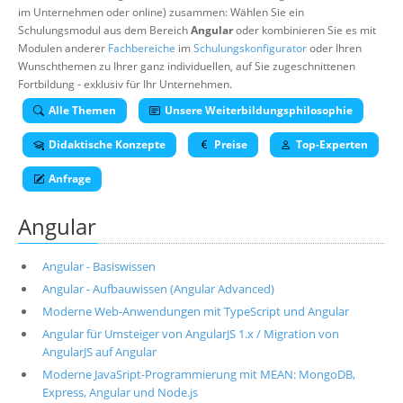
im Unternehmen oder online) zusammen: Wählen Sie ein
Über uns
Schulungsmodul aus dem Bereich
Angular
oder kombinieren Sie es mit
Suche
Modulen anderer
Fachbereiche
im
Schulungskonfigurator
oder Ihren
Wunschthemen zu Ihrer ganz individuellen, auf Sie zugeschnittenen
Fortbildung - exklusiv für Ihr Unternehmen.
Alle Themen
Unsere Weiterbildungsphilosophie
Didaktische Konzepte
Preise
Top-Experten
Anfrage
Angular
Angular - Basiswissen
Angular - Aufbauwissen (Angular Advanced)
Moderne Web-Anwendungen mit TypeScript und Angular
Angular für Umsteiger von AngularJS 1.x / Migration von
AngularJS auf Angular
Moderne JavaSript-Programmierung mit MEAN: MongoDB,
Express, Angular und Node.js