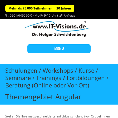
Mehr als 75.000 Teilnehmer in 30 Jahren
0201/649590-0
(Mo-Fr 9-16 Uhr)
Anfrage
MENU
Start
Schulungen / Workshops / Kurse /
Themen
Seminare / Trainings / Fortbildungen /
Beratung (Online oder Vor-Ort)
Beratung
Individuelle Schulungen
Themengebiet Angular
Offene Seminare
Wissen
Stellen Sie Ihre maßgeschneiderte Individualschulung (vor Ort bei Ihnen