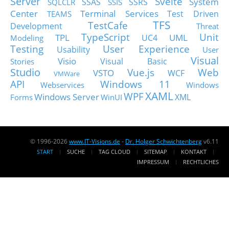
Server
Svelte
System
SSAS
SSRS
SQLCLR
SSIS
Center
Terminal Services
Test Driven
TEAMS
TFS
TestCafe
Development
Threat
TypeScript
Unit
TPL
UML
UC4
Modeling
Testing
User Experience
Usability
User
Visual
Visio
Visual Basic
Stories
Studio
Vue.js
Web
VSTO
WCF
VMWare
API
Windows 11
Webservices
Windows
XAML
WPF
Windows Server
XML
Forms
WinUI
© 1996-2026
www.IT-Visions.de
-
Dr. Holger Schwichtenberg
v6.11
START
SUCHE
TAG CLOUD
SITEMAP
KONTAKT
IMPRESSUM
RECHTLICHES