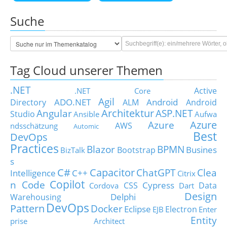
Suche
Tag Cloud unserer Themen
.NET
Active
.NET Core
Agil
ADO.NET
Android
Directory
ALM
Android
Architektur
Angular
ASP.NET
Studio
Ansible
Aufwa
Azure
Azure
AWS
ndsschätzung
Automic
Best
DevOps
Practices
Blazor
BPMN
Busines
Bootstrap
BizTalk
s
C#
Capacitor
ChatGPT
Clea
Intelligence
C++
Citrix
Copilot
n Code
Cypress
CSS
Data
Cordova
Dart
Design
Delphi
Warehousing
DevOps
Pattern
Docker
Eclipse
Electron
EJB
Enter
Entity
prise Architect