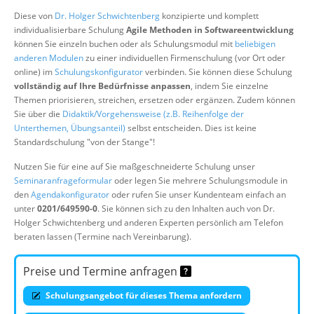
Über uns
Diese von
Dr. Holger Schwichtenberg
konzipierte und komplett
individualisierbare Schulung
Agile Methoden in Softwareentwicklung
Suche
können Sie einzeln buchen oder als Schulungsmodul mit
beliebigen
anderen Modulen
zu einer individuellen Firmenschulung (vor Ort oder
online) im
Schulungskonfigurator
verbinden. Sie können diese Schulung
vollständig auf Ihre Bedürfnisse anpassen
, indem Sie einzelne
Themen priorisieren, streichen, ersetzen oder ergänzen. Zudem können
Sie über die
Didaktik/Vorgehensweise (z.B. Reihenfolge der
Unterthemen, Übungsanteil)
selbst entscheiden. Dies ist keine
Standardschulung "von der Stange"!
Nutzen Sie für eine auf Sie maßgeschneiderte Schulung unser
Seminaranfrageformular
oder legen Sie mehrere Schulungsmodule in
den
Agendakonfigurator
oder rufen Sie unser Kundenteam einfach an
unter
0201/649590-0
. Sie können sich zu den Inhalten auch von Dr.
Holger Schwichtenberg und anderen Experten persönlich am Telefon
beraten lassen (Termine nach Vereinbarung).
Preise und Termine anfragen
Schulungsangebot für dieses Thema anfordern