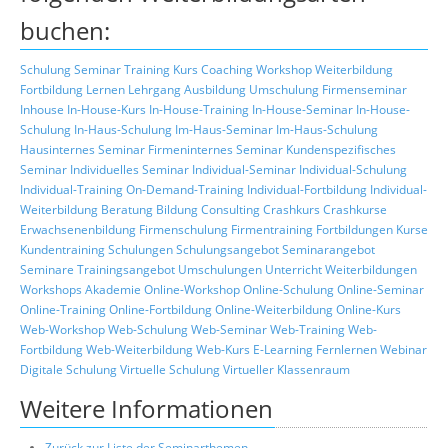
buchen:
Schulung
Seminar
Training
Kurs
Coaching
Workshop
Weiterbildung
Fortbildung
Lernen
Lehrgang
Ausbildung
Umschulung
Firmenseminar
Inhouse
In-House-Kurs
In-House-Training
In-House-Seminar
In-House-
Schulung
In-Haus-Schulung
Im-Haus-Seminar
Im-Haus-Schulung
Hausinternes Seminar
Firmeninternes Seminar
Kundenspezifisches
Seminar
Individuelles Seminar
Individual-Seminar
Individual-Schulung
Individual-Training
On-Demand-Training
Individual-Fortbildung
Individual-
Weiterbildung
Beratung
Bildung
Consulting
Crashkurs
Crashkurse
Erwachsenenbildung
Firmenschulung
Firmentraining
Fortbildungen
Kurse
Kundentraining
Schulungen
Schulungsangebot
Seminarangebot
Seminare
Trainingsangebot
Umschulungen
Unterricht
Weiterbildungen
Workshops
Akademie
Online-Workshop
Online-Schulung
Online-Seminar
Online-Training
Online-Fortbildung
Online-Weiterbildung
Online-Kurs
Web-Workshop
Web-Schulung
Web-Seminar
Web-Training
Web-
Fortbildung
Web-Weiterbildung
Web-Kurs
E-Learning
Fernlernen
Webinar
Digitale Schulung
Virtuelle Schulung
Virtueller Klassenraum
Weitere Informationen
Zurück zur Liste der Seminarthemen