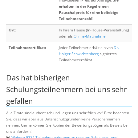
iindviduellen Preis auf Anfrage.
Sie
erhalten in der Regel einen
Pauschalpreis für eine beliebige
Teilnehmeranzahl!
Ort:
In Ihrem Hause (In-House-Veranstaltung)
oder als
Online-Maßnahme
Teilnahmezertifikat:
Jeder Teilnehmer erhält ein von
Dr.
Holger Schwichtenberg
signiertes
Teilnahmezertifikat.
Das hat bisherigen
Schulungsteilnehmern bei uns sehr
gefallen
Alle Zitate sind authentisch und liegen uns schriftlich vor! Bitte beachten
Sie, dass wir aber aus Datenschutzgründen keine Personennamen
nennen. Gerne können Sie Kopien der Bewertungsbögen als Beweis bei
uns anfordern!
Weitere 9274 Teilnehmerstimmen zu unseren Schulungs- und