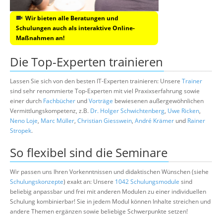
Wir bieten alle Beratungen und
Schulungen auch als interaktive Online-
Maßnahmen an!
Die Top-Experten trainieren
Lassen Sie sich von den besten IT-Experten trainieren: Unsere
Trainer
sind sehr renommierte Top-Experten mit viel Praxixserfahrung sowie
einer durch
Fachbücher
und
Vorträge
bewiesenen außergewöhnlichen
Vermittlungskompetenz, z.B.
Dr. Holger Schwichtenberg
,
Uwe Ricken
,
Neno Loje
,
Marc Müller
,
Christian Giesswein
,
André Krämer
und
Rainer
Stropek
.
So flexibel sind die Seminare
Wir passen uns Ihren Vorkenntnissen und didaktischen Wünschen (siehe
Schulungskonzepte
) exakt an: Unsere
1042 Schulungsmodule
sind
beliebig anpassbar und frei mit anderen Modulen zu einer individuellen
Schulung kombinierbar! Sie in jedem Modul können Inhalte streichen und
andere Themen ergänzen sowie beliebige Schwerpunkte setzen!