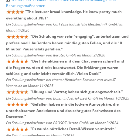
Beratungsmaßnahmen
"
The lecturer broad knowladge. He knew pretty much
everything about .NET
"
Ein Schulungsteilnehmer von Carl Zeiss Industrielle Messtechnik GmbH im
Monat 4/2026
"
Die Schulung war sehr "engaging", unterhaltsam und
professionell. Außerdem haben mir die guten Folien, und die 10
Minuten Pausenslots gefallen.
"
Ein Schulungsteilnehmer von Iteratec GmbH im Monat 2/2026
"
Die Interaktionen mit dem Chat waren schnell und
die Fragen wurden direkt beantwortet. Die Erklärungen waren
schlüssig und sehr leicht verständlich. Vielen Dank!
"
Ein Schulungsteilnehmer bei einem öffentlichen Seminar von www.IT-
Visions.de im Monat 11/2025
"
Übung und Vortrag haben sich gut abgewechselt.
"
Ein Schulungsteilnehmer von Bosch Industriekessel GmbH im Monat 10/2025
"
Gefallen haben mir die lockere Atmosphäre, die
unterhaltsamen Anekdoten und das sehr gutes Fachwissen des
Dozenten.
"
Ein Schulungsteilnehmer von PROSOZ Herten GmbH im Monat 3/2024
"
Es wurde nützliches Detail-Wissen vermittelt.
"
Ein Schulungsteilnehmer im Monat 2/2024