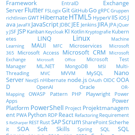
Framework
Exchange
EntraID
Flutter
Git
Go
Server
GitHub
gRPC
FSLogix
Gruppen
HTML5
Hibernate
IIS
J
GWT
HyperV
iOS
richtlinien
JavaScript
ava
JEE
JIRA
JDBC
Jenkins
JPA
JavaFX
jQuer
JSP
KI
JSF
Kanban
Kotlin
Kubern
y
Keycloak
Kryptografie
Linux
LINQ
etes
Machine
MAUI
Microservices
Learning
MFC
Microsoft
Microsoft CRM
Microsoft Access
365
Microsoft
Microsoft Test
Exchange
Microsoft Office
ML.NET
Manager
MongoDB
Multi-
MSI
Nano
MySQL
Threading
MVVM
MVC
Server
node.js
OOA
nHibernate
OIDC
NextJS
OAuth
D
Oracle
OpenAI
OR-
Pattern
Playwright
OWASP
PHP
Power
Mapping
Power
Apps
PowerShell
Platform
Projektmanagem
Project
ent
Python
React
PWA
RDP
Requirement
Refactoring
Scrum
SAP
Sicherhe
s
Rust
SharePoint
REST
ReSharper
SOA
SQL
Soft Skills
it
SQL
Spring