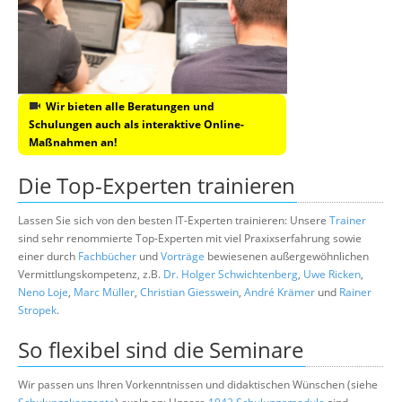
Wir bieten alle Beratungen und
Schulungen auch als interaktive Online-
Maßnahmen an!
Die Top-Experten trainieren
Lassen Sie sich von den besten IT-Experten trainieren: Unsere
Trainer
sind sehr renommierte Top-Experten mit viel Praxixserfahrung sowie
einer durch
Fachbücher
und
Vorträge
bewiesenen außergewöhnlichen
Vermittlungskompetenz, z.B.
Dr. Holger Schwichtenberg
,
Uwe Ricken
,
Neno Loje
,
Marc Müller
,
Christian Giesswein
,
André Krämer
und
Rainer
Stropek
.
So flexibel sind die Seminare
Wir passen uns Ihren Vorkenntnissen und didaktischen Wünschen (siehe