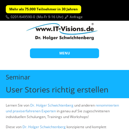
Mehr als 75.000 Teilnehmer in 30 Jahren
0201/649590-0
(Mo-Fr 9-16 Uhr)
Anfrage
MENU
Start
Seminar
Themen
User Stories richtig erstellen
Beratung
Individuelle Schulungen
Lernen Sie von
Dr. Holger Schwichtenberg
und anderen
renommierten
und praxiserfahrenen Experten
in genau auf Sie zugeschnittenen
Offene Seminare
individuellen Schulungen, Trainings und Workshops!
Wissen
Diese von
Dr. Holger Schwichtenberg
konzipierte und komplett