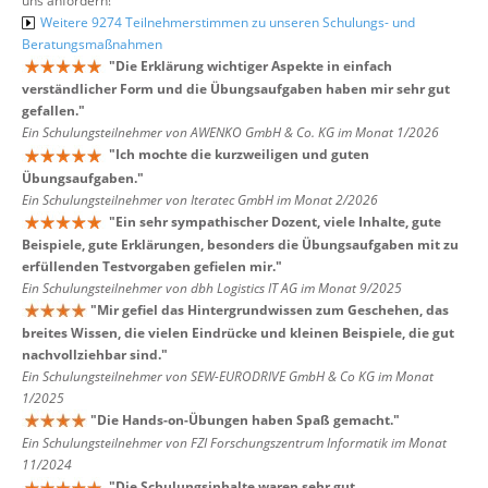
uns anfordern!
Weitere 9274 Teilnehmerstimmen zu unseren Schulungs- und
Beratungsmaßnahmen
"
Die Erklärung wichtiger Aspekte in einfach
verständlicher Form und die Übungsaufgaben haben mir sehr gut
gefallen.
"
Ein Schulungsteilnehmer von AWENKO GmbH & Co. KG im Monat 1/2026
"
Ich mochte die kurzweiligen und guten
Übungsaufgaben.
"
Ein Schulungsteilnehmer von Iteratec GmbH im Monat 2/2026
"
Ein sehr sympathischer Dozent, viele Inhalte, gute
Beispiele, gute Erklärungen, besonders die Übungsaufgaben mit zu
erfüllenden Testvorgaben gefielen mir.
"
Ein Schulungsteilnehmer von dbh Logistics IT AG im Monat 9/2025
"
Mir gefiel das Hintergrundwissen zum Geschehen, das
breites Wissen, die vielen Eindrücke und kleinen Beispiele, die gut
nachvollziehbar sind.
"
Ein Schulungsteilnehmer von SEW-EURODRIVE GmbH & Co KG im Monat
1/2025
"
Die Hands-on-Übungen haben Spaß gemacht.
"
Ein Schulungsteilnehmer von FZI Forschungszentrum Informatik im Monat
11/2024
"
Die Schulungsinhalte waren sehr gut