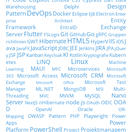
CSS
Data
Cordova
Dart
Design
Delphi
Warehousing
DevOps
Pattern
Docker
Eclipse
Electron
EJB
Enter
Entity
prise Architect
Framework
Exchange
EntraID
Flutter
Git
Go
Server
GitHub
gRPC
FSLogix
Gruppen
HTML5
Hibernate
IIS
J
GWT
HyperV
iOS
richtlinien
JavaScript
ava
JEE
JIRA
JDBC
Jenkins
JPA
JavaFX
jQuer
JSP
KI
JSF
Kanban
Kotlin
Kubern
y
Keycloak
Kryptografie
Linux
LINQ
etes
Machine
MAUI
Microservices
Learning
MFC
Microsoft
Microsoft CRM
Microsoft Access
365
Microsoft
Microsoft Test
Exchange
Microsoft Office
ML.NET
Manager
MongoDB
Multi-
MSI
Nano
MySQL
Threading
MVVM
MVC
Server
node.js
OOA
nHibernate
OIDC
NextJS
OAuth
D
Oracle
OpenAI
OR-
Pattern
Playwright
OWASP
PHP
Power
Mapping
Power
Apps
PowerShell
Platform
Projektmanagem
Project