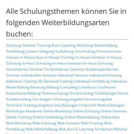
Alle Schulungsthemen können Sie in
folgenden Weiterbildungsarten
buchen:
Schulung
Seminar
Training
Kurs
Coaching
Workshop
Weiterbildung
Fortbildung
Lernen
Lehrgang
Ausbildung
Umschulung
Firmenseminar
Inhouse
In-House-Kurs
In-House-Training
In-House-Seminar
In-House-
Schulung
In-Haus-Schulung
Im-Haus-Seminar
Im-Haus-Schulung
Hausinternes Seminar
Firmeninternes Seminar
Kundenspezifisches
Seminar
Individuelles Seminar
Individual-Seminar
Individual-Schulung
Individual-Training
On-Demand-Training
Individual-Fortbildung
Individual-
Weiterbildung
Beratung
Bildung
Consulting
Crashkurs
Crashkurse
Erwachsenenbildung
Firmenschulung
Firmentraining
Fortbildungen
Kurse
Kundentraining
Schulungen
Schulungsangebot
Seminarangebot
Seminare
Trainingsangebot
Umschulungen
Unterricht
Weiterbildungen
Workshops
Akademie
Online-Workshop
Online-Schulung
Online-Seminar
Online-Training
Online-Fortbildung
Online-Weiterbildung
Online-Kurs
Web-Workshop
Web-Schulung
Web-Seminar
Web-Training
Web-
Fortbildung
Web-Weiterbildung
Web-Kurs
E-Learning
Fernlernen
Webinar