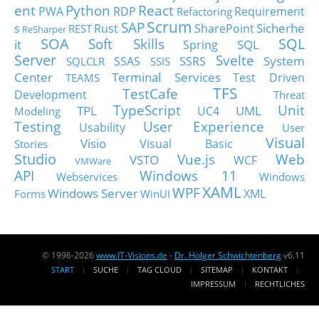
ent
Python
React
PWA
RDP
Requirement
Refactoring
Scrum
SAP
Sicherhe
s
Rust
SharePoint
REST
ReSharper
SOA
SQL
Soft Skills
it
SQL
Spring
Server
Svelte
System
SSAS
SSRS
SQLCLR
SSIS
Center
Terminal Services
Test Driven
TEAMS
TFS
TestCafe
Development
Threat
TypeScript
Unit
TPL
UML
UC4
Modeling
Testing
User Experience
Usability
User
Visual
Visio
Visual Basic
Stories
Studio
Vue.js
Web
VSTO
WCF
VMWare
API
Windows 11
Webservices
Windows
XAML
WPF
Windows Server
XML
Forms
WinUI
© 1996-2026
www.IT-Visions.de
-
Dr. Holger Schwichtenberg
v6.11
START
SUCHE
TAG CLOUD
SITEMAP
KONTAKT
IMPRESSUM
RECHTLICHES