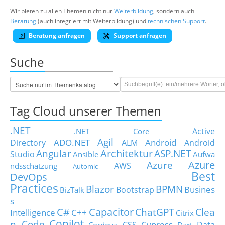
Wir bieten zu allen Themen nicht nur
Weiterbildung
, sondern auch
Beratung
(auch integriert mit Weiterbildung) und
technischen Support
.
Beratung anfragen
Support anfragen
Suche
Tag Cloud unserer Themen
.NET
Active
.NET Core
Agil
ADO.NET
Android
Directory
ALM
Android
Architektur
Angular
ASP.NET
Studio
Ansible
Aufwa
Azure
Azure
AWS
ndsschätzung
Automic
Best
DevOps
Practices
Blazor
BPMN
Busines
Bootstrap
BizTalk
s
C#
Capacitor
ChatGPT
Clea
Intelligence
C++
Citrix
Copilot
n Code
Cypress