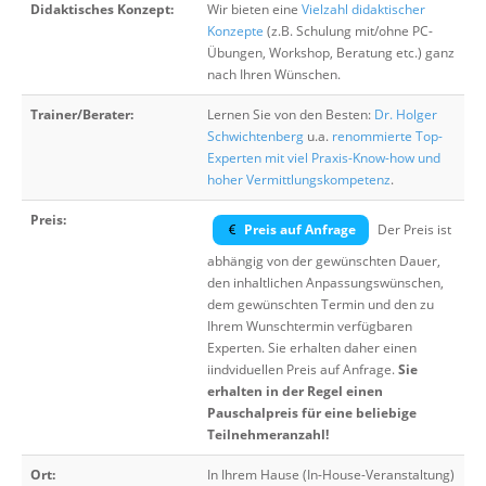
Didaktisches Konzept:
Wir bieten eine
Vielzahl didaktischer
Konzepte
(z.B. Schulung mit/ohne PC-
Übungen, Workshop, Beratung etc.) ganz
nach Ihren Wünschen.
Trainer/Berater:
Lernen Sie von den Besten:
Dr. Holger
Schwichtenberg
u.a.
renommierte Top-
Experten mit viel Praxis-Know-how und
hoher Vermittlungskompetenz
.
Preis:
Preis auf Anfrage
Der Preis ist
abhängig von der gewünschten Dauer,
den inhaltlichen Anpassungswünschen,
dem gewünschten Termin und den zu
Ihrem Wunschtermin verfügbaren
Experten. Sie erhalten daher einen
iindviduellen Preis auf Anfrage.
Sie
erhalten in der Regel einen
Pauschalpreis für eine beliebige
Teilnehmeranzahl!
Ort:
In Ihrem Hause (In-House-Veranstaltung)