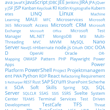
JavaScript
ava
JEE
JIRA
JDBC
Jenkins
JPA
JavaFX
jQuer
JSP
KI
JSF
Kanban
Kotlin
Kubern
y
Keycloak
Kryptografie
Linux
LINQ
etes
Machine
MAUI
Microservices
Learning
MFC
Microsoft
Microsoft CRM
Microsoft Access
365
Microsoft
Microsoft Test
Exchange
Microsoft Office
ML.NET
Manager
MongoDB
Multi-
MSI
Nano
MySQL
Threading
MVVM
MVC
Server
node.js
OOA
nHibernate
OIDC
NextJS
OAuth
D
Oracle
OpenAI
OR-
Pattern
Playwright
OWASP
PHP
Power
Mapping
Power
Apps
PowerShell
Platform
Projektmanagem
Project
ent
Python
React
PWA
RDP
Requirement
Refactoring
Scrum
SAP
Sicherhe
s
Rust
SharePoint
REST
ReSharper
SOA
SQL
Soft Skills
it
SQL
Spring
Server
Svelte
System
SSAS
SSRS
SQLCLR
SSIS
Center
Terminal Services
Test Driven
TEAMS
TFS
TestCafe
Development
Threat