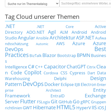
Tag Cloud unserer Themen
.NET
Active
.NET Core
Agil
ADO.NET
Android
Directory
ALM
Android
Architektur
Angular
ASP.NET
Studio
Ansible
Aufwa
Azure
Azure
AWS
ndsschätzung
Automic
Best
DevOps
Practices
Blazor
BPMN
Busines
Bootstrap
BizTalk
s
C#
Capacitor
ChatGPT
Clea
Intelligence
C++
Citrix
Copilot
n Code
Cypress
CSS
Data
Cordova
Dart
Design
Delphi
Warehousing
DevOps
Pattern
Docker
Eclipse
Electron
EJB
Enter
Entity
prise Architect
Framework
Exchange
EntraID
Flutter
Git
Go
Server
GitHub
gRPC
FSLogix
Gruppen
HTML5
Hibernate
IIS
J
GWT
HyperV
iOS
richtlinien