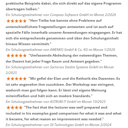
praktische Beispiele dabei, die sich direkt auf das eigene Programm
übertragen ließen.
"
Ein Schulungsteilnehmer von Compass Software GmbH im Monat 2/2026
"
Herr Tielke hat konnte ohne Probleme auf
unterschiedlichste Fragestellungen antworten und ist auch auf
spezielle Fälle innerhalb unserer Anwendungen eingegangen. Er hat
sich die entsprechende genommen und über den Schulungsinhalt
hinaus Wissen vermittelt.
"
Ein Schulungsteilnehmer von AWENKO GmbH & Co. KG im Monat 1/2026
"
Umfassende Abdeckung der notwendigen Themen,
der Dozent hat jeder Frage Raum und Antwort gegeben.
"
Ein Schulungsteilnehmer von Sartorius Stedim Systems GmbH im Monat
2/2025
"
Mir gefiel der Elan und die Rethorik des Dozenten. Es
ist sehr angenehm ihm zuzuhören. Der Workshop war stringent,
wodurch man gut folgen kann. Er lässt viel eigene Meinung
miteinfließen und hält sich an modere Standards.
"
Ein Schulungsteilnehmer von ASTRUM IT GmbH im Monat 10/2025
"
The fact that the lecturer was well prepared and
included in his examples good comparison for what it was and what
it became, for what reason an improvement was needed.
"
Ein Schulungsteilnehmer von SII Technologies GmbH im Monat 2/2024