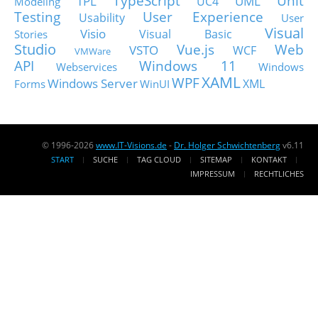
TypeScript
Unit
TPL
UML
UC4
Modeling
Testing
User Experience
Usability
User
Visual
Visio
Visual Basic
Stories
Studio
Vue.js
Web
VSTO
WCF
VMWare
API
Windows 11
Webservices
Windows
XAML
WPF
Windows Server
XML
Forms
WinUI
© 1996-2026
www.IT-Visions.de
-
Dr. Holger Schwichtenberg
v6.11
START
SUCHE
TAG CLOUD
SITEMAP
KONTAKT
IMPRESSUM
RECHTLICHES