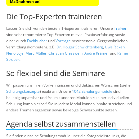
Maßnahmen an!
Die Top-Experten trainieren
Lassen Sie sich von den besten IT-Experten trainieren: Unsere
Trainer
sind sehr renommierte Top-Experten mit viel Praxixserfahrung sowie
einer durch
Fachbücher
und
Vorträge
bewiesenen außergewöhnlichen
Vermittlungskompetenz, z.B.
Dr. Holger Schwichtenberg
,
Uwe Ricken
,
Neno Loje
,
Marc Müller
,
Christian Giesswein
,
André Krämer
und
Rainer
Stropek
.
So flexibel sind die Seminare
Wir passen uns Ihren Vorkenntnissen und didaktischen Wünschen (siehe
Schulungskonzepte
) exakt an: Unsere
1042 Schulungsmodule
sind
beliebig anpassbar und frei mit anderen Modulen zu einer individuellen
Schulung kombinierbar! Sie in jedem Modul können Inhalte streichen und
andere Themen ergänzen sowie beliebige Schwerpunkte setzen!
Agenda selbst zusammenstellen
Sie finden einzelne Schulungsmodule über die Kategorieliste links, die