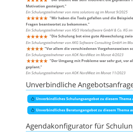
Motivation gesteigert.
"
Ein Schulungsteilnehmer von mms solutions ag im Monat 9/2025
"
Mir haben die Tools gefallen und die Beispiel
Fragen beantwortet zu bekommen.
"
Ein Schulungsteilnehmer von HS/3 Hotelsoftware GmbH & Co. KG i
"
Die Schulung bot eine gute Abwechslung zwisc
Ein Schulungsteilnehmer von AKG Software Consulting GmbH im Mo
"
Vor allem die verschiedenen Vorgehensweisen sow
Ein Schulungsteilnehmer von AOK NordWest im Monat 4/2023
"
Der Umgang mit Probleme war sehr gut, vor all
geplant.
"
Ein Schulungsteilnehmer von AOK NordWest im Monat 11/2023
Unverbindliche Angebotsanfrag
Unverbindliches Schulungsangebot zu diesem Thema 
Unverbindliches Beratungangebot zu diesem Thema a
Agendakonfigurator für Schulu