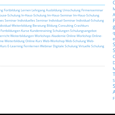
M
ng
Fortbildung
Lernen
Lehrgang
Ausbildung
Umschulung
Firmenseminar
ouse-Schulung
In-Haus-Schulung
Im-Haus-Seminar
Im-Haus-Schulung
hes Seminar
Individuelles Seminar
Individual-Seminar
Individual-Schulung
ndividual-Weiterbildung
Beratung
Bildung
Consulting
Crashkurs
Fortbildungen
Kurse
Kundentraining
Schulungen
Schulungsangebot
q
erricht
Weiterbildungen
Workshops
Akademie
Online-Workshop
Online-
e
ine-Weiterbildung
Online-Kurs
Web-Workshop
Web-Schulung
Web-
S
Kurs
E-Learning
Fernlernen
Webinar
Digitale Schulung
Virtuelle Schulung
C
M
S
F