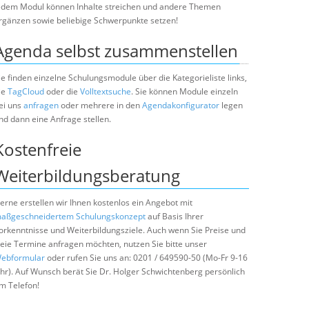
edem Modul können Inhalte streichen und andere Themen
rgänzen sowie beliebige Schwerpunkte setzen!
Agenda selbst zusammenstellen
ie finden einzelne Schulungsmodule über die Kategorieliste links,
ie
TagCloud
oder die
Volltextsuche
. Sie können Module einzeln
ei uns
anfragen
oder mehrere in den
Agendakonfigurator
legen
nd dann eine Anfrage stellen.
Kostenfreie
Weiterbildungsberatung
erne erstellen wir Ihnen kostenlos ein Angebot mit
aßgeschneidertem Schulungskonzept
auf Basis Ihrer
orkenntnisse und Weiterbildungsziele. Auch wenn Sie Preise und
reie Termine anfragen möchten, nutzen Sie bitte unser
ebformular
oder rufen Sie uns an: 0201 / 649590-50 (Mo-Fr 9-16
hr). Auf Wunsch berät Sie Dr. Holger Schwichtenberg persönlich
m Telefon!