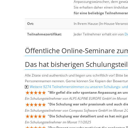
Anpassungswünschen, dem gewüns
Sie erhalten daher einen iindvidue
für eine beliebige Teilnehmera
Ort:
In Ihrem Hause (In-House-Veranst
Teilnahmezertifikat:
Jeder Teilnehmer erhält ein von
Dr
Öffentliche Online-Seminare z
Das hat bisherigen Schulungstei
Alle Zitate sind authentisch und liegen uns schriftlich vor! Bitt
Personennamen nennen. Gerne können Sie Kopien der Bewertung
Weitere 9274 Teilnehmerstimmen zu unseren Schulungs- u
"
Mir gefiel die sehr spontane Anpassung an u
Ein Schulungsteilnehmer von ALPS ALPINE EUROPE GmbH im Monat
"
Die Schulung war sehr praxisnah und auch die
Ein Schulungsteilnehmer von Compass Software GmbH im Monat 2
"
Die Schulung war detalliert und es hat mit gu
Ein Schulungsteilnehmer im Monat 11/2025
"
Der Dozent war sehr motiviert die geplanten 