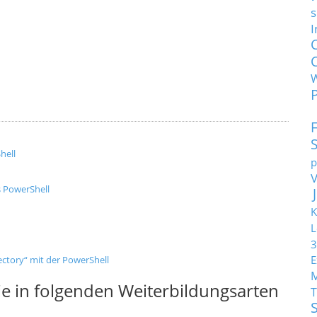
s
I
hell
p
s PowerShell
K
L
3
E
ctory“ mit der PowerShell
e in folgenden Weiterbildungsarten
T