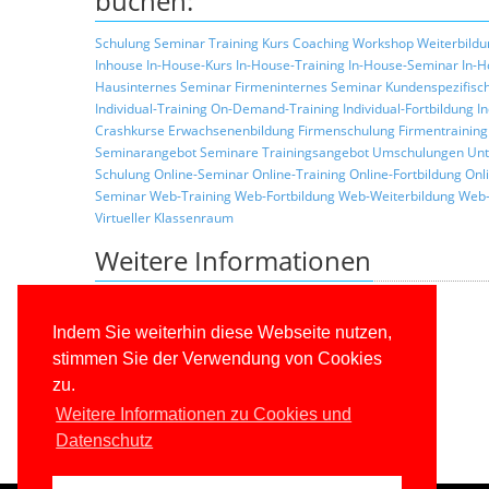
buchen:
Schulung
Seminar
Training
Kurs
Coaching
Workshop
Weiterbildu
Inhouse
In-House-Kurs
In-House-Training
In-House-Seminar
In-H
Hausinternes Seminar
Firmeninternes Seminar
Kundenspezifisc
Individual-Training
On-Demand-Training
Individual-Fortbildung
I
Crashkurse
Erwachsenenbildung
Firmenschulung
Firmentraining
Seminarangebot
Seminare
Trainingsangebot
Umschulungen
Unt
Schulung
Online-Seminar
Online-Training
Online-Fortbildung
Onl
Seminar
Web-Training
Web-Fortbildung
Web-Weiterbildung
Web-
Virtueller Klassenraum
Weitere Informationen
Zurück zur Liste der Seminarthemen
Allgemeine Informationen über unsere Schulungen
Indem Sie weiterhin diese Webseite nutzen,
Schulungskonzepte
stimmen Sie der Verwendung von Cookies
Konditionen
zu.
Trainerprofile
Referenzkunden
Weitere Informationen zu Cookies und
Datenschutz