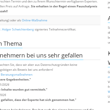
chten Termin und den zu Ihrem Wunschtermin verfügbaren Experten.
j
llen Preis auf Anfrage.
Sie erhalten in der Regel einen Pauschalpreis
e
nzahl!
altung) oder als
Online-Maßnahme
S
. Holger Schwichtenberg
signiertes Teilnahmezertifikat.
d
b
um Thema
u
lnehmern bei uns sehr gefallen
e beachten Sie, dass wir aber aus Datenschutzgründen keine
sbögen als Beweis bei uns anfordern!
G
nd Beratungsmaßnahmen
m
nsere Gegebenheiten.
"
V
 1/2026
f
 Inhalte wurden gut vermittelt.
"
W
/2026
U
t gefallen, dass der Experte hat sich genommen hat.
"
a
Themen beizubringen. Das hat auch das eigene Interesse und die