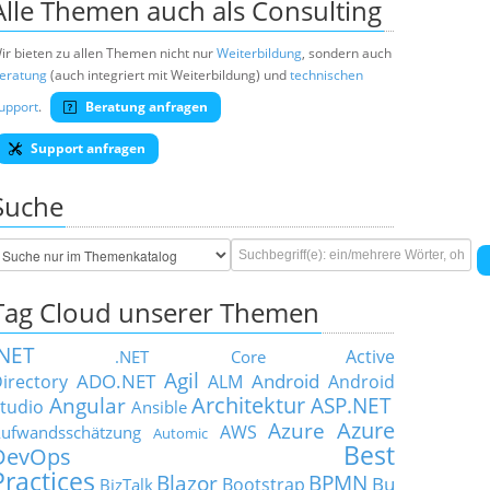
Alle Themen auch als Consulting
ir bieten zu allen Themen nicht nur
Weiterbildung
, sondern auch
eratung
(auch integriert mit Weiterbildung) und
technischen
upport
.
Beratung anfragen
Support anfragen
Suche
Tag Cloud unserer Themen
.NET
Active
.NET Core
Agil
ADO.NET
Android
irectory
ALM
Android
Architektur
Angular
ASP.NET
tudio
Ansible
Azure
Azure
AWS
ufwandsschätzung
Automic
Best
DevOps
Practices
Blazor
BPMN
Bu
Bootstrap
BizTalk