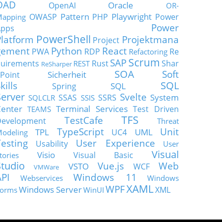
OAD
Oracle
OpenAI
OR-
Pattern
Playwright
OWASP
PHP
Power
apping
Power
Apps
PowerShell
Platform
Projektmana
Project
gement
Python
React
PWA
RDP
Re
Refactoring
Scrum
SAP
uirements
Rust
Shar
REST
ReSharper
SOA
Soft
Sicherheit
Point
SQL
kills
SQL
Spring
Server
Svelte
System
SSAS
SSRS
SQLCLR
SSIS
enter
Terminal Services
Test Driven
TEAMS
TFS
TestCafe
Development
Threat
TypeScript
Unit
TPL
UML
UC4
odeling
Testing
User Experience
Usability
User
Visual
Visio
Visual Basic
tories
Studio
Vue.js
Web
VSTO
WCF
VMWare
API
Windows 11
Webservices
Windows
XAML
WPF
Windows Server
XML
orms
WinUI