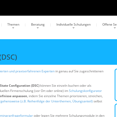
Themen
Beratung
Individuelle Schulungen
Offene S
 (DSC)
erten und praxiserfahrenen Experten
in genau auf Sie zugeschnittenen
State Configuration (DSC)
können Sie einzeln buchen oder als
duellen Firmenschulung (vor Ort oder online) im
Schulungskonfigurator
ürfnisse anpassen
, indem Sie einzelne Themen priorisieren, streichen,
rgehensweise (z.B. Reihenfolge der Unterthemen, Übungsanteil)
selbst
minaranfrageformular
oder legen Sie mehrere Schulungsmodule in den