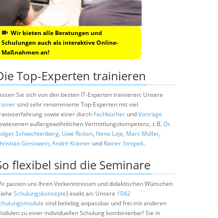
Wir bieten alle Beratungen und
Schulungen auch als interaktive Online-
Maßnahmen an!
Die Top-Experten trainieren
assen Sie sich von den besten IT-Experten trainieren: Unsere
rainer
sind sehr renommierte Top-Experten mit viel
raxixserfahrung sowie einer durch
Fachbücher
und
Vorträge
ewiesenen außergewöhnlichen Vermittlungskompetenz, z.B.
Dr.
olger Schwichtenberg
,
Uwe Ricken
,
Neno Loje
,
Marc Müller
,
hristian Giesswein
,
André Krämer
und
Rainer Stropek
.
So flexibel sind die Seminare
ir passen uns Ihren Vorkenntnissen und didaktischen Wünschen
siehe
Schulungskonzepte
) exakt an: Unsere
1042
chulungsmodule
sind beliebig anpassbar und frei mit anderen
odulen zu einer individuellen Schulung kombinierbar! Sie in