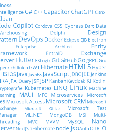
iness
C#
Capacitor
ChatGPT
ntelligence
C++
Citrix
Clean
Copilot
Code
Cypress
CSS
Data
Cordova
Dart
Design
Delphi
Warehousing
DevOps
Pattern
Docker
Eclipse
Electron
EJB
Entity
Enterprise Architect
Framework
Exchange
EntraID
Flutter
Git
Go
Server
GitHub
gRPC
FSLogix
Gru
HTML5
Hibernate
GWT
Hyper
penrichtlinien
JavaScript
IIS
Java
JEE
V
iOS
JDBC
Jenkins
JavaFX
JSP
KI
JIRA
JSF
Kanban
Kotlin
JPA
jQuery
Keycloak
Linux
LINQ
Kubernetes
ryptografie
Machine
MAUI
Microservices
earning
MFC
Microsoft
Microsoft CRM
Microsoft Access
65
Microsoft
Microsoft Test
xchange
Microsoft Office
ML.NET
Manager
MongoDB
Multi-
MSI
Nano
MySQL
hreading
MVVM
MVC
Server
node.js
O
nHibernate
OIDC
NextJS
OAuth