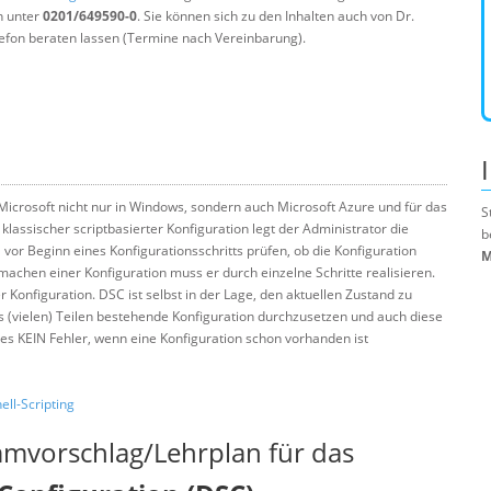
n unter
0201/649590-0
. Sie können sich zu den Inhalten auch von Dr.
efon beraten lassen (Termine nach Vereinbarung).
 Microsoft nicht nur in Windows, sondern auch Microsoft Azure und für das
S
lassischer scriptbasierter Konfiguration legt der Administrator die
b
l vor Beginn eines Konfigurationsschritts prüfen, ob die Konfiguration
M
machen einer Konfiguration muss er durch einzelne Schritte realisieren.
r Konfiguration. DSC ist selbst in der Lage, den aktuellen Zustand zu
us (vielen) Teilen bestehende Konfiguration durchzusetzen und auch diese
 es KEIN Fehler, wenn eine Konfiguration schon vorhanden ist
ll-Scripting
mmvorschlag/Lehrplan für das