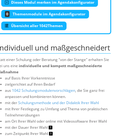
Dieses Modul merken im Agendakonfigurator
0
Themenmodule im Agendakonfigurator
Übersicht aller 1042Themen
Individuell und maßgeschneidert
tatt einer Schulung oder Beratung "von der Stange" erhalten Sie
ei uns eine
individuelle und kompett maßgeschneiderte
aßnahme
auf Basis Ihrer Vorkenntnisse
zielgerichtet auf Ihren Bedarf
aus
1042 Schulungsmodulenvorschlägen
, die Sie ganz frei
anpassen und kombinieren können.
mit der
Schulungsmethode und der Didaktik Ihrer Wahl
mit Ihrer Festlegung zu Umfang und Thema von praktischen
Teilnehmerübungen
am Ort Ihrer Wahl oder online mit Videosoftware Ihrer Wahl
mit der Dauer Ihrer Wahl
zum Zeitpunkt Ihrer Wahl