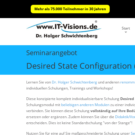
Mehr als 75.000 Teilnehmer in 30 Jahren
Start
Seminarangebot
Desired State Configuration
Lernen Sie von
Dr. Holger Schwichtenberg
und anderen
renommi
individuellen Schulungen, Trainings und Workshops!
Diese konzipierte komplett individualisierbare Schulung
Desired 
Schulungsmodul mit
beliebigen anderen Modulen
zu einer indivi
verbinden. Sie können diese Schulung
vollständig auf Ihre Bed
ersetzen oder ergänzen. Zudem können Sie über die
Didaktik/Vo
entscheiden. Dies ist keine Standardschulung "von der Stange"!
Nutzen Sie für eine auf Sie maßgeschneiderte Schulung unser
Se