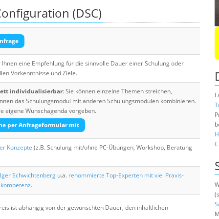
onfiguration (DSC)
nfrage
Ihnen eine Empfehlung für die sinnvolle Dauer einer Schulung oder
llen Vorkenntnisse und Ziele.
tt individualisierbar
: Sie können einzelne Themen streichen,
L
 können das Schulungsmodul mit anderen Schulungsmodulen kombinieren.
T
Ihre eigene Wunschagenda vorgeben.
P
b
he per Anfrageformular mit
H
C
her Konzepte
(z.B. Schulung mit/ohne PC-Übungen, Workshop, Beratung
lger Schwichtenberg
u.a.
renommierte Top-Experten mit viel Praxis-
W
skompetenz
.
(
S
eis ist abhängig von der gewünschten Dauer, den inhaltlichen
M