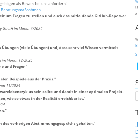
W
sbögen als Beweis bei uns anfordern!
U
nd Beratungsmaßnahmen
a
Zeit um Fragen zu stellen und auch das mitlaufende GitHub-Repo war
any GmbH im Monat 7/2026
W
B
n Übungen (viele Übungen) und, dass sehr viel Wissen vermittelt
S
lz im Monat 12/2025
he und Fragen
"
elen Beispiele aus der Praxis.
"
nat 11/2024
twarelebenszyklus sein sollte und damit in einer optimalen Projekt-
, wie so etwas in der Realität erreichbar ist.
"
024
en.
"
hen des vorherigen Abstimmungsgesprächs gehalten.
"
D