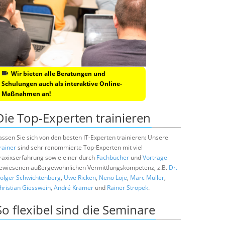
Wir bieten alle Beratungen und
Schulungen auch als interaktive Online-
Maßnahmen an!
Die Top-Experten trainieren
assen Sie sich von den besten IT-Experten trainieren: Unsere
rainer
sind sehr renommierte Top-Experten mit viel
raxixserfahrung sowie einer durch
Fachbücher
und
Vorträge
ewiesenen außergewöhnlichen Vermittlungskompetenz, z.B.
Dr.
olger Schwichtenberg
,
Uwe Ricken
,
Neno Loje
,
Marc Müller
,
hristian Giesswein
,
André Krämer
und
Rainer Stropek
.
So flexibel sind die Seminare