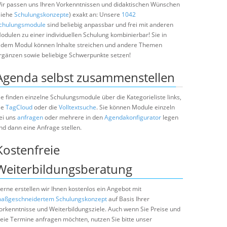
ir passen uns Ihren Vorkenntnissen und didaktischen Wünschen
siehe
Schulungskonzepte
) exakt an: Unsere
1042
chulungsmodule
sind beliebig anpassbar und frei mit anderen
odulen zu einer individuellen Schulung kombinierbar! Sie in
edem Modul können Inhalte streichen und andere Themen
rgänzen sowie beliebige Schwerpunkte setzen!
Agenda selbst zusammenstellen
ie finden einzelne Schulungsmodule über die Kategorieliste links,
ie
TagCloud
oder die
Volltextsuche
. Sie können Module einzeln
ei uns
anfragen
oder mehrere in den
Agendakonfigurator
legen
nd dann eine Anfrage stellen.
Kostenfreie
Weiterbildungsberatung
erne erstellen wir Ihnen kostenlos ein Angebot mit
aßgeschneidertem Schulungskonzept
auf Basis Ihrer
orkenntnisse und Weiterbildungsziele. Auch wenn Sie Preise und
reie Termine anfragen möchten, nutzen Sie bitte unser