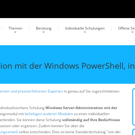
Themen
Beratung
Individuelle Schulungen
Offene S
ion mit der Windows PowerShell, i
erten und praxiserfahrenen Experten
in genau auf Sie zugeschnittenen
ndividualisierbare Schulung
Windows Server-Administration mit der
lungsmodul mit
beliebigen anderen Modulen
zu einer individuellen
erbinden. Sie können diese Schulung
vollständig auf Ihre Bedürfnisse
ersetzen oder ergänzen. Zudem können Sie über die
ungsanteil)
selbst entscheiden. Dies ist keine Standardschulung "von der