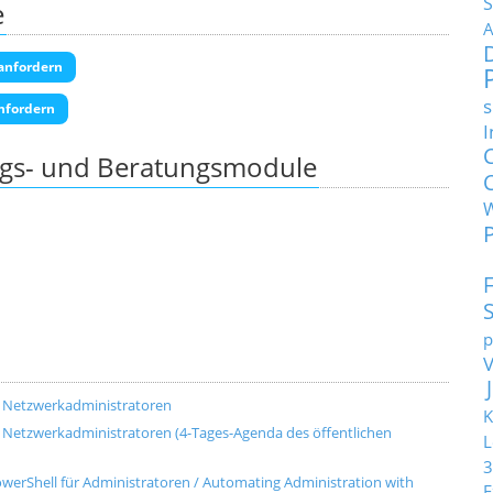
S
e
A
anfordern
s
nfordern
I
ngs- und Beratungsmodule
p
d Netzwerkadministratoren
K
 Netzwerkadministratoren (4-Tages-Agenda des öffentlichen
L
3
werShell für Administratoren / Automating Administration with
E