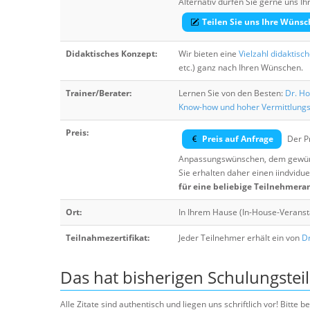
Alternativ dürfen Sie gerne uns 
Teilen Sie uns Ihre Wünsc
Didaktisches Konzept:
Wir bieten eine
Vielzahl didaktisc
etc.) ganz nach Ihren Wünschen.
Trainer/Berater:
Lernen Sie von den Besten:
Dr. Ho
Know-how und hoher Vermittlung
Preis:
Preis auf Anfrage
Der Pr
Anpassungswünschen, dem gewüns
Sie erhalten daher einen iindvidue
für eine beliebige Teilnehmera
Ort:
In Ihrem Hause (In-House-Veranst
Teilnahmezertifikat:
Jeder Teilnehmer erhält ein von
Dr
Das hat bisherigen Schulungstei
Alle Zitate sind authentisch und liegen uns schriftlich vor! Bitt