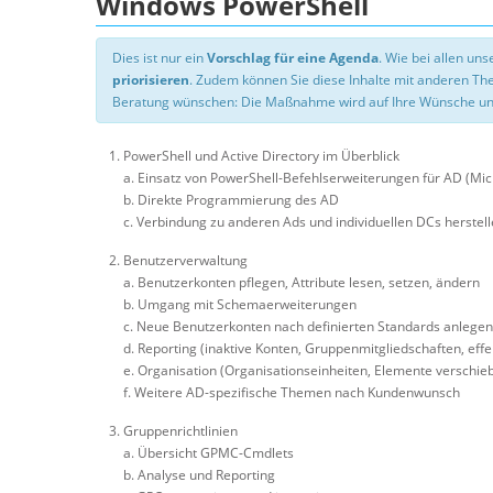
Windows PowerShell
Dies ist nur ein
Vorschlag für eine Agenda
. Wie bei allen u
priorisieren
. Zudem können Sie diese Inhalte mit anderen T
Beratung wünschen: Die Maßnahme wird auf Ihre Wünsche un
PowerShell und Active Directory im Überblick
a. Einsatz von PowerShell-Befehlserweiterungen für AD (Mi
b. Direkte Programmierung des AD
c. Verbindung zu anderen Ads und individuellen DCs herstel
Benutzerverwaltung
a. Benutzerkonten pflegen, Attribute lesen, setzen, ändern
b. Umgang mit Schemaerweiterungen
c. Neue Benutzerkonten nach definierten Standards anlegen
d. Reporting (inaktive Konten, Gruppenmitgliedschaften, eff
e. Organisation (Organisationseinheiten, Elemente verschieb
f. Weitere AD-spezifische Themen nach Kundenwunsch
Gruppenrichtlinien
a. Übersicht GPMC-Cmdlets
b. Analyse und Reporting