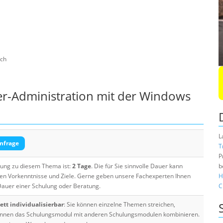
sch
r-Administration mit der Windows
L
nfrage
T
P
ulung zu diesem Thema ist:
2 Tage
. Die für Sie sinnvolle Dauer kann
b
ten Vorkenntnisse und Ziele. Gerne geben unsere Fachexperten Ihnen
H
 Dauer einer Schulung oder Beratung.
C
tt individualisierbar
: Sie können einzelne Themen streichen,
 können das Schulungsmodul mit anderen Schulungsmodulen kombinieren.