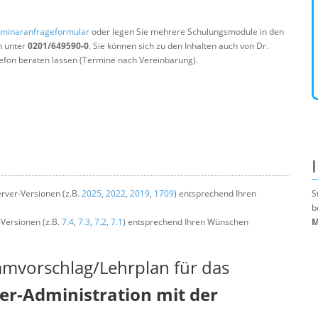
minaranfrageformular
oder legen Sie mehrere Schulungsmodule in den
n unter
0201/649590-0
. Sie können sich zu den Inhalten auch von Dr.
efon beraten lassen (Termine nach Vereinbarung).
rver-Versionen (z.B.
2025
,
2022
,
2019
,
1709
) entsprechend Ihren
S
b
-Versionen (z.B.
7.4
,
7.3
,
7.2
,
7.1
) entsprechend Ihren Wünschen
M
mmvorschlag/Lehrplan für das
r-Administration mit der