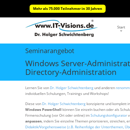
Mehr als 75.000 Teilnehmer in 30 Jahren
Start
Seminarangebot
Windows Server-Administrat
Directory-Administration
Lernen Sie von
Dr. Holger Schwichtenberg
und anderen
renommi
individuellen Schulungen, Trainings und Workshops!
Diese von
Dr. Holger Schwichtenberg
konzipierte und komplett i
Windows PowerShell
können Sie einzeln buchen oder als Schu
Firmenschulung (vor Ort oder online) im
Schulungskonfigurator
v
anpassen
, indem Sie einzelne Themen priorisieren, streichen, 
Didaktik/Vorgehensweise (z.B. Reihenfolge der Unterthemen, Üb