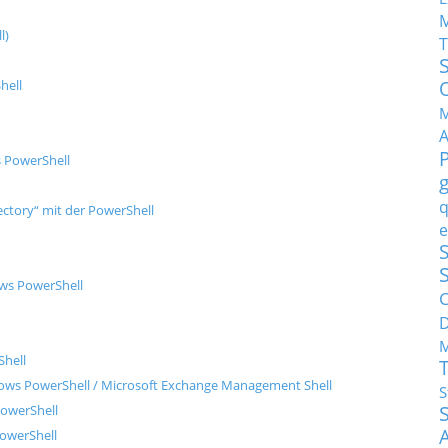
l)
T
hell
M
s PowerShell
q
ctory“ mit der PowerShell
e
S
ows PowerShell
C
M
Shell
dows PowerShell / Microsoft Exchange Management Shell
S
PowerShell
PowerShell