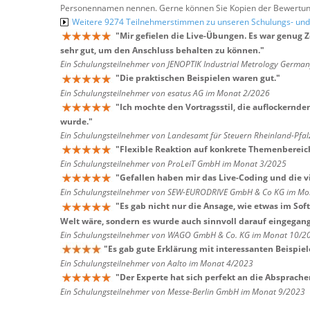
Personennamen nennen. Gerne können Sie Kopien der Bewertung
Weitere 9274 Teilnehmerstimmen zu unseren Schulungs- u
"
Mir gefielen die Live-Übungen. Es war genug 
sehr gut, um den Anschluss behalten zu können.
"
Ein Schulungsteilnehmer von JENOPTIK Industrial Metrology Germ
"
Die praktischen Beispielen waren gut.
"
Ein Schulungsteilnehmer von esatus AG im Monat 2/2026
"
Ich mochte den Vortragsstil, die auflockernde
wurde.
"
Ein Schulungsteilnehmer von Landesamt für Steuern Rheinland-Pfa
"
Flexible Reaktion auf konkrete Themenbereic
Ein Schulungsteilnehmer von ProLeiT GmbH im Monat 3/2025
"
Gefallen haben mir das Live-Coding und die vi
Ein Schulungsteilnehmer von SEW-EURODRIVE GmbH & Co KG im Mo
"
Es gab nicht nur die Ansage, wie etwas im Sof
Welt wäre, sondern es wurde auch sinnvoll darauf eingegangen
Ein Schulungsteilnehmer von WAGO GmbH & Co. KG im Monat 10/2
"
Es gab gute Erklärung mit interessanten Beispiel
Ein Schulungsteilnehmer von Aalto im Monat 4/2023
"
Der Experte hat sich perfekt an die Absprac
Ein Schulungsteilnehmer von Messe-Berlin GmbH im Monat 9/2023