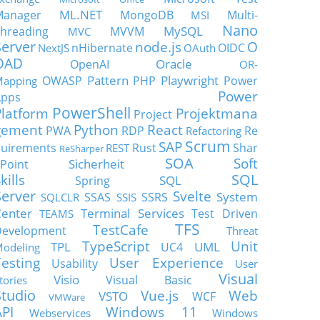
ML.NET
Manager
MongoDB
Multi-
MSI
Nano
MySQL
hreading
MVVM
MVC
Server
node.js
O
nHibernate
OIDC
NextJS
OAuth
OAD
Oracle
OpenAI
OR-
Pattern
Playwright
OWASP
PHP
Power
apping
Power
Apps
PowerShell
Platform
Projektmana
Project
gement
Python
React
PWA
RDP
Re
Refactoring
Scrum
SAP
uirements
Rust
Shar
REST
ReSharper
SOA
Soft
Sicherheit
Point
SQL
kills
SQL
Spring
Server
Svelte
System
SSAS
SSRS
SQLCLR
SSIS
enter
Terminal Services
Test Driven
TEAMS
TFS
TestCafe
Development
Threat
TypeScript
Unit
TPL
UML
UC4
odeling
Testing
User Experience
Usability
User
Visual
Visio
Visual Basic
tories
Studio
Vue.js
Web
VSTO
WCF
VMWare
API
Windows 11
Webservices
Windows