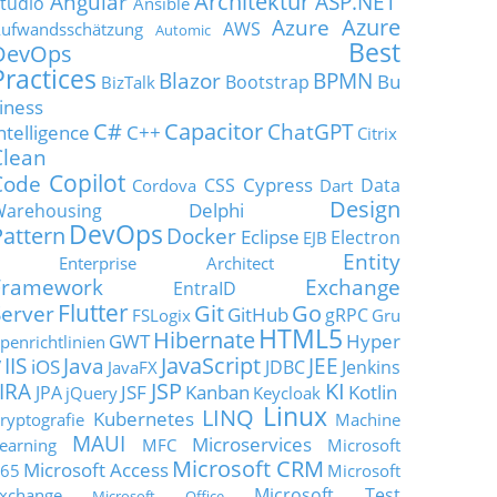
Architektur
Angular
ASP.NET
tudio
Ansible
Azure
Azure
AWS
ufwandsschätzung
Automic
Best
DevOps
Practices
Blazor
BPMN
Bu
Bootstrap
BizTalk
iness
C#
Capacitor
ChatGPT
ntelligence
C++
Citrix
Clean
Copilot
Code
Cypress
CSS
Data
Cordova
Dart
Design
Delphi
Warehousing
DevOps
Pattern
Docker
Eclipse
Electron
EJB
Entity
Enterprise Architect
Framework
Exchange
EntraID
Flutter
Git
Go
Server
GitHub
gRPC
FSLogix
Gru
HTML5
Hibernate
GWT
Hyper
penrichtlinien
JavaScript
IIS
Java
JEE
V
iOS
JDBC
Jenkins
JavaFX
JSP
KI
JIRA
JSF
Kanban
Kotlin
JPA
jQuery
Keycloak
Linux
LINQ
Kubernetes
ryptografie
Machine
MAUI
Microservices
earning
MFC
Microsoft
Microsoft CRM
Microsoft Access
65
Microsoft
Microsoft Test
xchange
Microsoft Office