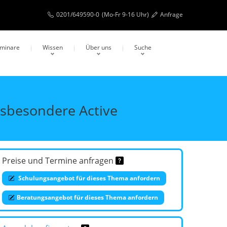
0201/649590-0
(Mo-Fr 9-16 Uhr)
Anfrage
eminare
Wissen
Über uns
Suche
nsbesondere Active
Preise und Termine anfragen
Schulungsangebot für dieses Thema anfordern
Beratungsangebot für dieses Thema anfordern