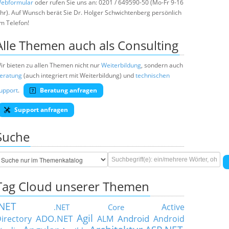
ebformular
oder rufen Sie uns an: 0201 / 649590-50 (Mo-Fr 9-16
hr). Auf Wunsch berät Sie Dr. Holger Schwichtenberg persönlich
m Telefon!
Alle Themen auch als Consulting
ir bieten zu allen Themen nicht nur
Weiterbildung
, sondern auch
eratung
(auch integriert mit Weiterbildung) und
technischen
upport
.
Beratung anfragen
Support anfragen
Suche
Tag Cloud unserer Themen
.NET
Active
.NET Core
Agil
ADO.NET
Android
irectory
ALM
Android