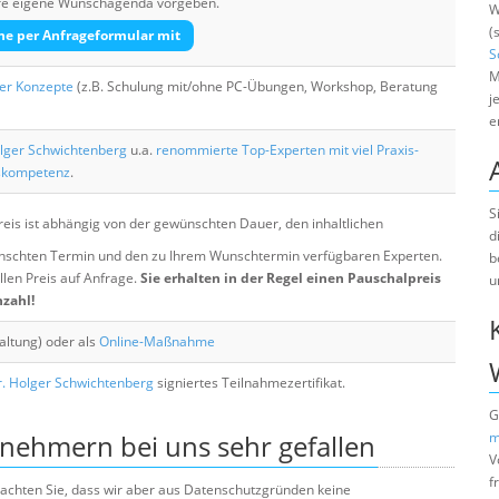
Ihre eigene Wunschagenda vorgeben.
W
(
he per Anfrageformular mit
S
M
her Konzepte
(z.B. Schulung mit/ohne PC-Übungen, Workshop, Beratung
j
e
lger Schwichtenberg
u.a.
renommierte Top-Experten mit viel Praxis-
skompetenz
.
S
eis ist abhängig von der gewünschten Dauer, den inhaltlichen
d
chten Termin und den zu Ihrem Wunschtermin verfügbaren Experten.
b
llen Preis auf Anfrage.
Sie erhalten in der Regel einen Pauschalpreis
u
nzahl!
altung) oder als
Online-Maßnahme
. Holger Schwichtenberg
signiertes Teilnahmezertifikat.
G
lnehmern bei uns sehr gefallen
m
V
f
e beachten Sie, dass wir aber aus Datenschutzgründen keine