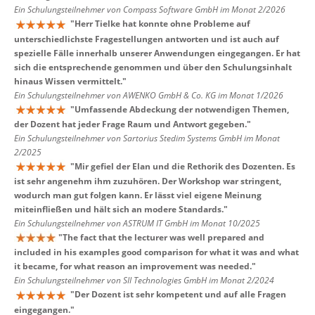
Ein Schulungsteilnehmer von Compass Software GmbH im Monat 2/2026
"
Herr Tielke hat konnte ohne Probleme auf
unterschiedlichste Fragestellungen antworten und ist auch auf
spezielle Fälle innerhalb unserer Anwendungen eingegangen. Er hat
sich die entsprechende genommen und über den Schulungsinhalt
hinaus Wissen vermittelt.
"
Ein Schulungsteilnehmer von AWENKO GmbH & Co. KG im Monat 1/2026
"
Umfassende Abdeckung der notwendigen Themen,
der Dozent hat jeder Frage Raum und Antwort gegeben.
"
Ein Schulungsteilnehmer von Sartorius Stedim Systems GmbH im Monat
2/2025
"
Mir gefiel der Elan und die Rethorik des Dozenten. Es
ist sehr angenehm ihm zuzuhören. Der Workshop war stringent,
wodurch man gut folgen kann. Er lässt viel eigene Meinung
miteinfließen und hält sich an modere Standards.
"
Ein Schulungsteilnehmer von ASTRUM IT GmbH im Monat 10/2025
"
The fact that the lecturer was well prepared and
included in his examples good comparison for what it was and what
it became, for what reason an improvement was needed.
"
Ein Schulungsteilnehmer von SII Technologies GmbH im Monat 2/2024
"
Der Dozent ist sehr kompetent und auf alle Fragen
eingegangen.
"