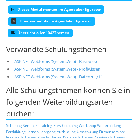
Dieses Modul merken im Agendakonfigurator
0
Themenmodule im Agendakonfigurator
Übersicht aller 1042Themen
Verwandte Schulungsthemen
ASP.NET Webforms (System.Web) - Basiswissen
ASP.NET Webforms (System.Web) - Profiwissen
ASP.NET Webforms (System.Web) - Datenzugriff
Alle Schulungsthemen können Sie in
folgenden Weiterbildungsarten
buchen:
Schulung
Seminar
Training
Kurs
Coaching
Workshop
Weiterbildung
Fortbildung
Lernen
Lehrgang
Ausbildung
Umschulung
Firmenseminar
Inhouse
In-House-Kurs
In-House-Training
In-House-Seminar
In-House-