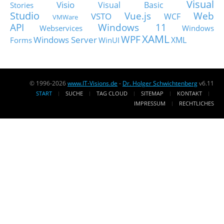
Visual
Visio
Visual Basic
Stories
Studio
Vue.js
Web
VSTO
WCF
VMWare
API
Windows 11
Webservices
Windows
XAML
WPF
Windows Server
XML
Forms
WinUI
© 1996-2026
www.IT-Visions.de
-
Dr. Holger Schwichtenberg
v6.11
START
SUCHE
TAG CLOUD
SITEMAP
KONTAKT
IMPRESSUM
RECHTLICHES