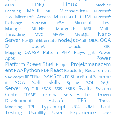
Linux
LINQ
etes
Machine
MAUI
Microservices
Learning
MFC
Microsoft
Microsoft CRM
Microsoft Access
365
Microsoft
Microsoft Test
Exchange
Microsoft Office
ML.NET
Manager
MongoDB
Multi-
MSI
Nano
MySQL
Threading
MVVM
MVC
Server
node.js
OOA
nHibernate
OIDC
NextJS
OAuth
D
Oracle
OpenAI
OR-
Pattern
Playwright
OWASP
PHP
Power
Mapping
Power
Apps
PowerShell
Platform
Projektmanagem
Project
ent
Python
React
PWA
RDP
Requirement
Refactoring
Scrum
SAP
Sicherhe
s
Rust
SharePoint
REST
ReSharper
SOA
SQL
Soft Skills
it
SQL
Spring
Server
Svelte
System
SSAS
SSRS
SQLCLR
SSIS
Center
Terminal Services
Test Driven
TEAMS
TFS
TestCafe
Development
Threat
TypeScript
Unit
TPL
UML
UC4
Modeling
Testing
User Experience
Usability
User