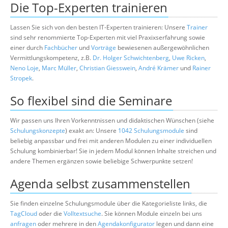
Die Top-Experten trainieren
Lassen Sie sich von den besten IT-Experten trainieren: Unsere
Trainer
sind sehr renommierte Top-Experten mit viel Praxixserfahrung sowie
einer durch
Fachbücher
und
Vorträge
bewiesenen außergewöhnlichen
Vermittlungskompetenz, z.B.
Dr. Holger Schwichtenberg
,
Uwe Ricken
,
Neno Loje
,
Marc Müller
,
Christian Giesswein
,
André Krämer
und
Rainer
Stropek
.
So flexibel sind die Seminare
Wir passen uns Ihren Vorkenntnissen und didaktischen Wünschen (siehe
Schulungskonzepte
) exakt an: Unsere
1042 Schulungsmodule
sind
beliebig anpassbar und frei mit anderen Modulen zu einer individuellen
Schulung kombinierbar! Sie in jedem Modul können Inhalte streichen und
andere Themen ergänzen sowie beliebige Schwerpunkte setzen!
Agenda selbst zusammenstellen
Sie finden einzelne Schulungsmodule über die Kategorieliste links, die
TagCloud
oder die
Volltextsuche
. Sie können Module einzeln bei uns
anfragen
oder mehrere in den
Agendakonfigurator
legen und dann eine