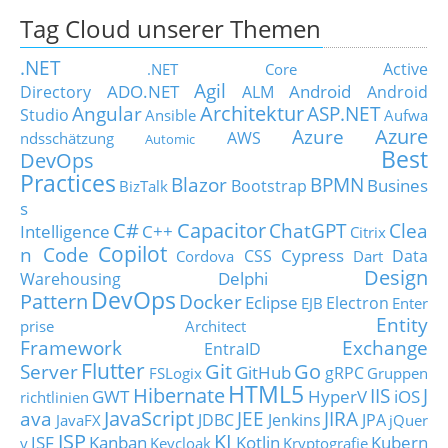
Tag Cloud unserer Themen
.NET
Active
.NET Core
Agil
ADO.NET
Android
Directory
ALM
Android
Architektur
Angular
ASP.NET
Studio
Ansible
Aufwa
Azure
Azure
AWS
ndsschätzung
Automic
Best
DevOps
Practices
Blazor
BPMN
Busines
Bootstrap
BizTalk
s
C#
Capacitor
ChatGPT
Clea
Intelligence
C++
Citrix
Copilot
n Code
Cypress
CSS
Data
Cordova
Dart
Design
Delphi
Warehousing
DevOps
Pattern
Docker
Eclipse
Electron
EJB
Enter
Entity
prise Architect
Framework
Exchange
EntraID
Flutter
Git
Go
Server
GitHub
gRPC
FSLogix
Gruppen
HTML5
Hibernate
IIS
J
GWT
HyperV
iOS
richtlinien
JavaScript
ava
JEE
JIRA
JDBC
Jenkins
JPA
JavaFX
jQuer
JSP
KI
JSF
Kanban
Kotlin
Kubern
y
Keycloak
Kryptografie