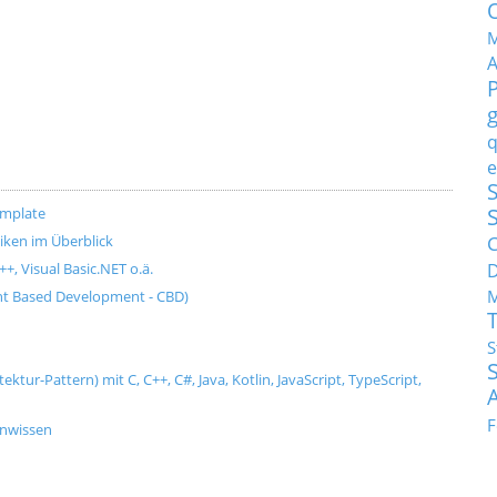
M
q
e
S
emplate
C
ken im Überblick
+, Visual Basic.NET o.ä.
M
t Based Development - CBD)
S
tur-Pattern) mit C, C++, C#, Java, Kotlin, JavaScript, TypeScript,
F
enwissen