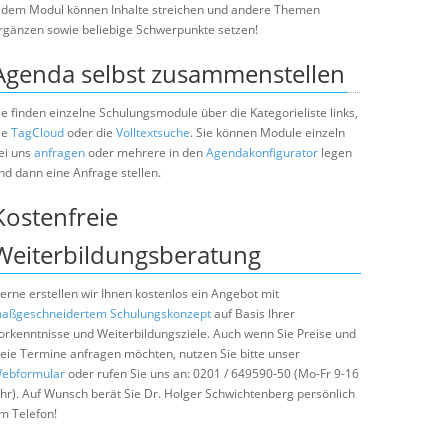
edem Modul können Inhalte streichen und andere Themen
rgänzen sowie beliebige Schwerpunkte setzen!
Agenda selbst zusammenstellen
ie finden einzelne Schulungsmodule über die Kategorieliste links,
ie
TagCloud
oder die
Volltextsuche
. Sie können Module einzeln
ei uns
anfragen
oder mehrere in den
Agendakonfigurator
legen
nd dann eine Anfrage stellen.
Kostenfreie
Weiterbildungsberatung
erne erstellen wir Ihnen kostenlos ein Angebot mit
aßgeschneidertem Schulungskonzept
auf Basis Ihrer
orkenntnisse und Weiterbildungsziele. Auch wenn Sie Preise und
reie Termine anfragen möchten, nutzen Sie bitte unser
ebformular
oder rufen Sie uns an: 0201 / 649590-50 (Mo-Fr 9-16
hr). Auf Wunsch berät Sie Dr. Holger Schwichtenberg persönlich
m Telefon!