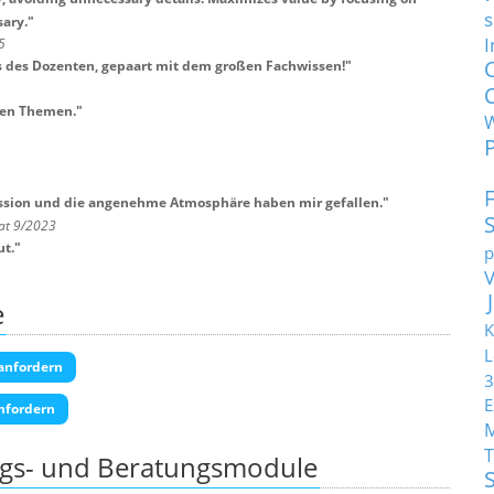
s
sary.
"
I
5
us des Dozenten, gepaart mit dem großen Fachwissen!
"
len Themen.
"
ussion und die angenehme Atmosphäre haben mir gefallen.
"
nat 9/2023
ut.
"
p
e
K
L
anfordern
3
E
nfordern
T
ngs- und Beratungsmodule