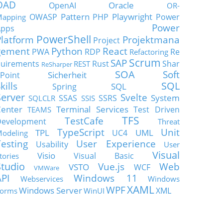
OAD
Oracle
OpenAI
OR-
Pattern
Playwright
OWASP
PHP
Power
apping
Power
Apps
PowerShell
Platform
Projektmana
Project
gement
Python
React
PWA
RDP
Re
Refactoring
Scrum
SAP
uirements
Rust
Shar
REST
ReSharper
SOA
Soft
Sicherheit
Point
SQL
kills
SQL
Spring
Server
Svelte
System
SSAS
SSRS
SQLCLR
SSIS
enter
Terminal Services
Test Driven
TEAMS
TFS
TestCafe
Development
Threat
TypeScript
Unit
TPL
UML
UC4
odeling
Testing
User Experience
Usability
User
Visual
Visio
Visual Basic
tories
Studio
Vue.js
Web
VSTO
WCF
VMWare
API
Windows 11
Webservices
Windows
XAML
WPF
Windows Server
XML
orms
WinUI