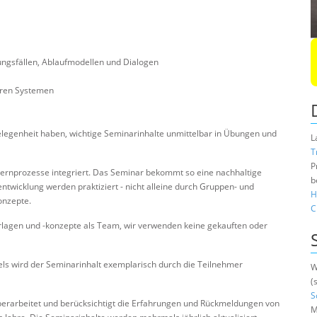
sfällen, Ablaufmodellen und Dialogen
eren Systemen
elegenheit haben, wichtige Seminarinhalte unmittelbar in Übungen und
L
T
P
Lernprozesse integriert. Das Seminar bekommt so eine nachhaltige
b
twicklung werden praktiziert - nicht alleine durch Gruppen- und
H
onzepte.
C
rlagen und -konzepte als Team, wir verwenden keine gekauften oder
s wird der Seminarinhalt exemplarisch durch die Teilnehmer
W
(
S
berarbeitet und berücksichtigt die Erfahrungen und Rückmeldungen von
M