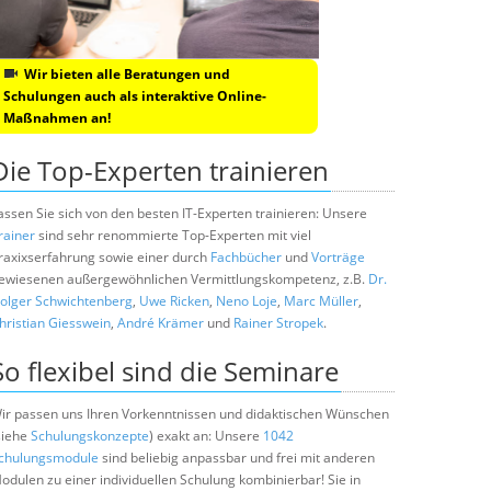
Wir bieten alle Beratungen und
Schulungen auch als interaktive Online-
Maßnahmen an!
Die Top-Experten trainieren
assen Sie sich von den besten IT-Experten trainieren: Unsere
rainer
sind sehr renommierte Top-Experten mit viel
raxixserfahrung sowie einer durch
Fachbücher
und
Vorträge
ewiesenen außergewöhnlichen Vermittlungskompetenz, z.B.
Dr.
olger Schwichtenberg
,
Uwe Ricken
,
Neno Loje
,
Marc Müller
,
hristian Giesswein
,
André Krämer
und
Rainer Stropek
.
So flexibel sind die Seminare
ir passen uns Ihren Vorkenntnissen und didaktischen Wünschen
siehe
Schulungskonzepte
) exakt an: Unsere
1042
chulungsmodule
sind beliebig anpassbar und frei mit anderen
odulen zu einer individuellen Schulung kombinierbar! Sie in