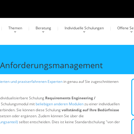
Themen
Beratung
Individuelle Schulungen
Offene S
/ Anforderungsmanagement
erten und praxiserfahrenen Experten
in genau auf Sie zugeschnittenen
ndividualisierbare Schulung
Requirements Engineering /
s Schulungsmodul mit
beliebigen anderen Modulen
zu einer individuellen
erbinden. Sie können diese Schulung
vollständig auf Ihre Bedürfnisse
ersetzen oder ergänzen. Zudem können Sie über die
ungsanteil)
selbst entscheiden. Dies ist keine Standardschulung "von der