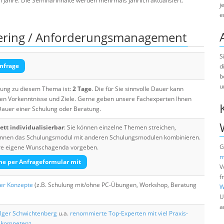
ahre. Die Seminarinhalte werden mehrmals jährlich aktualisiert.
j
e
ering / Anforderungsmanagement
S
nfrage
d
b
u
ulung zu diesem Thema ist:
2 Tage
. Die für Sie sinnvolle Dauer kann
ten Vorkenntnisse und Ziele. Gerne geben unsere Fachexperten Ihnen
 Dauer einer Schulung oder Beratung.
tt individualisierbar
: Sie können einzelne Themen streichen,
 können das Schulungsmodul mit anderen Schulungsmodulen kombinieren.
G
Ihre eigene Wunschagenda vorgeben.
m
he per Anfrageformular mit
V
f
her Konzepte
(z.B. Schulung mit/ohne PC-Übungen, Workshop, Beratung
W
U
a
lger Schwichtenberg
u.a.
renommierte Top-Experten mit viel Praxis-
skompetenz
.