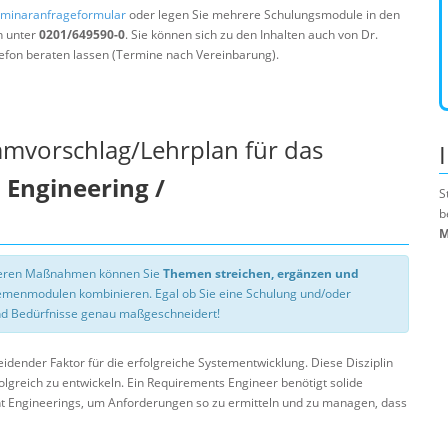
minaranfrageformular
oder legen Sie mehrere Schulungsmodule in den
n unter
0201/649590-0
. Sie können sich zu den Inhalten auch von Dr.
efon beraten lassen (Termine nach Vereinbarung).
mmvorschlag/Lehrplan für das
Engineering /
S
b
M
nseren Maßnahmen können Sie
Themen streichen, ergänzen und
hemenmodulen kombinieren. Egal ob Sie eine Schulung und/oder
d Bedürfnisse genau maßgeschneidert!
dender Faktor für die erfolgreiche Systementwicklung. Diese Disziplin
olgreich zu entwickeln. Ein Requirements Engineer benötigt solide
t Engineerings, um Anforderungen so zu ermitteln und zu managen, dass