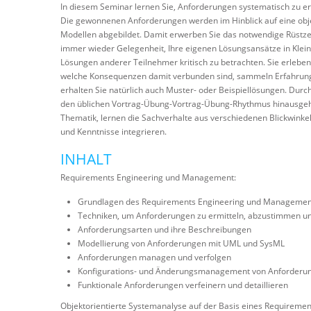
In diesem Seminar lernen Sie, Anforderungen systematisch zu er
Die gewonnenen Anforderungen werden im Hinblick auf eine objek
Modellen abgebildet. Damit erwerben Sie das notwendige Rüstze
immer wieder Gelegenheit, Ihre eigenen Lösungsansätze in Klein
Lösungen anderer Teilnehmer kritisch zu betrachten. Sie erlebe
welche Konsequenzen damit verbunden sind, sammeln Erfahrunge
erhalten Sie natürlich auch Muster- oder Beispiellösungen. Dur
den üblichen Vortrag-Übung-Vortrag-Übung-Rhythmus hinausgeht,
Thematik, lernen die Sachverhalte aus verschiedenen Blickwinke
und Kenntnisse integrieren.
INHALT
Requirements Engineering und Management:
Grundlagen des Requirements Engineering und Managemen
Techniken, um Anforderungen zu ermitteln, abzustimmen un
Anforderungsarten und ihre Beschreibungen
Modellierung von Anforderungen mit UML und SysML
Anforderungen managen und verfolgen
Konfigurations- und Änderungsmanagement von Anforderu
Funktionale Anforderungen verfeinern und detaillieren
Objektorientierte Systemanalyse auf der Basis eines Requirem