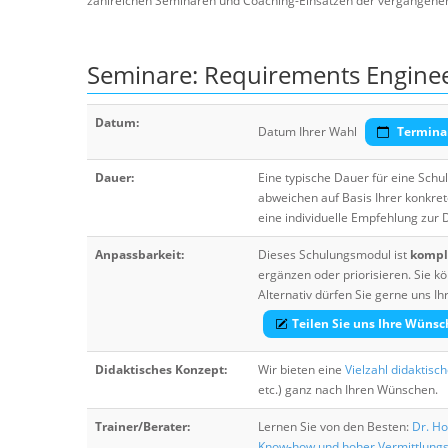
zahlreichen Seminaren und Coaching-Einsätzen der vergangenen J
Seminare: Requirements Engine
Datum:
Datum Ihrer Wahl
Termina
Dauer:
Eine typische Dauer für eine Sch
abweichen auf Basis Ihrer konkre
eine individuelle Empfehlung zur
Anpassbarkeit:
Dieses Schulungsmodul ist
komple
ergänzen oder priorisieren. Sie
Alternativ dürfen Sie gerne uns 
Teilen Sie uns Ihre Wünsc
Didaktisches Konzept:
Wir bieten eine
Vielzahl didaktisc
etc.) ganz nach Ihren Wünschen.
Trainer/Berater:
Lernen Sie von den Besten:
Dr. Ho
Know-how und hoher Vermittlung