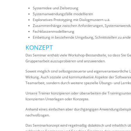
Systemidee und Zielsetzung
Systemanwendungsfälle modellieren
Exploratives Prototyping mit Dialogmustern u.ä.
Zusammenhänge zwischen Anforderungen, Systemanwendung
Fachklassenmodellierung
Einbettung in bestehende Umgebung, Schnittstellen zu and
KONZEPT
Das Seminar enthält viele Workshop-Bestandteile, so dass Sie G
Gruppenarbeit auszuprobieren und anzuwenden.
Soweit möglich sind selbstgesteuerte und eigenverantwortliche 
Wirkung. Auch soziale und kommunikative Aspekte der Softwareen
Teamarbeit, sondern durch weitere spezielle Übungs- und Lernk
Unsere Trainer konzipieren oder überarbeiten die Trainingsunte
lizenzierten Unterlagen oder Konzepte.
Anhand eines einfachen aber durchgängigen Anwendungsbeispiel
nachvollzogen.
Das Seminarkonzept wird regelmäßig didaktisch und inhaltlich ü