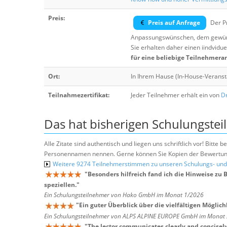
Preis:
Preis auf Anfrage
Der Pr
Anpassungswünschen, dem gewüns
Sie erhalten daher einen iindvidue
für eine beliebige Teilnehmera
Ort:
In Ihrem Hause (In-House-Veranst
Teilnahmezertifikat:
Jeder Teilnehmer erhält ein von
Dr
Das hat bisherigen Schulungstei
Alle Zitate sind authentisch und liegen uns schriftlich vor! Bitt
Personennamen nennen. Gerne können Sie Kopien der Bewertung
Weitere 9274 Teilnehmerstimmen zu unseren Schulungs- u
"
Besonders hilfreich fand ich die Hinweise zu 
speziellen.
"
Ein Schulungsteilnehmer von Hako GmbH im Monat 1/2026
"
Ein guter Überblick über die vielfältigen Möglich
Ein Schulungsteilnehmer von ALPS ALPINE EUROPE GmbH im Monat
"
The lector communicates clearly and concisely