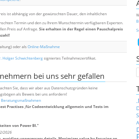
eis ist abhängig von der gewünschten Dauer, den inhaltlichen
W
B
chten Termin und den zu Ihrem Wunschtermin verfügbaren Experten.
llen Preis auf Anfrage.
Sie erhalten in der Regel einen Pauschalpreis
S
nzahl!
altung) oder als
Online-Maßnahme
. Holger Schwichtenberg
signiertes Teilnahmezertifikat.
lnehmern bei uns sehr gefallen
e beachten Sie, dass wir aber aus Datenschutzgründen keine
sbögen als Beweis bei uns anfordern!
nd Beratungsmaßnahmen
Best Practises ,für Codeentwicklung allgemein und Tests im
D
S
A
keiten von Power BI.
"
 2/2026
, avoiding unnecessary details. Maximizes value by focusing on