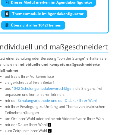
Dieses Modul merken im Agendakonfigurator
0
Themenmodule im Agendakonfigurator
Übersicht aller 1042Themen
Individuell und maßgeschneidert
tatt einer Schulung oder Beratung "von der Stange" erhalten Sie
ei uns eine
individuelle und kompett maßgeschneiderte
aßnahme
auf Basis Ihrer Vorkenntnisse
zielgerichtet auf Ihren Bedarf
aus
1042 Schulungsmodulenvorschlägen
, die Sie ganz frei
anpassen und kombinieren können.
mit der
Schulungsmethode und der Didaktik Ihrer Wahl
mit Ihrer Festlegung zu Umfang und Thema von praktischen
Teilnehmerübungen
am Ort Ihrer Wahl oder online mit Videosoftware Ihrer Wahl
mit der Dauer Ihrer Wahl
zum Zeitpunkt Ihrer Wahl