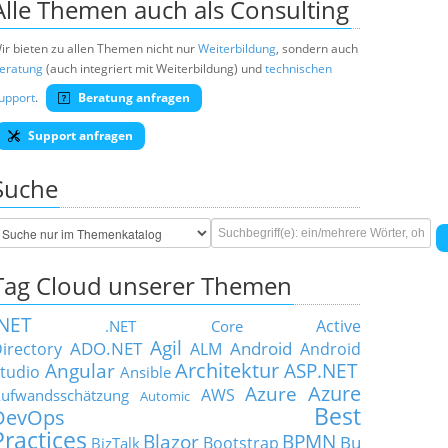
Alle Themen auch als Consulting
ir bieten zu allen Themen nicht nur
Weiterbildung
, sondern auch
eratung
(auch integriert mit Weiterbildung) und
technischen
upport
.
Beratung anfragen
Support anfragen
Suche
Tag Cloud unserer Themen
.NET
Active
.NET Core
Agil
ADO.NET
Android
irectory
ALM
Android
Architektur
Angular
ASP.NET
tudio
Ansible
Azure
Azure
AWS
ufwandsschätzung
Automic
Best
DevOps
Practices
Blazor
BPMN
Bu
Bootstrap
BizTalk