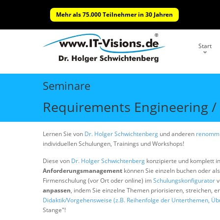
Mehr als 75.000 Teilnehmer in 30 Jahren
Start
Seminare
Requirements Engineering 
Lernen Sie von
Dr. Holger Schwichtenberg
und anderen
renommi
individuellen Schulungen, Trainings und Workshops!
Diese von
Dr. Holger Schwichtenberg
konzipierte und komplett i
Anforderungsmanagement
können Sie einzeln buchen oder al
Firmenschulung (vor Ort oder online) im
Schulungskonfigurator
v
anpassen
, indem Sie einzelne Themen priorisieren, streichen, 
Didaktik/Vorgehensweise (z.B. Reihenfolge der Unterthemen, Üb
Stange"!