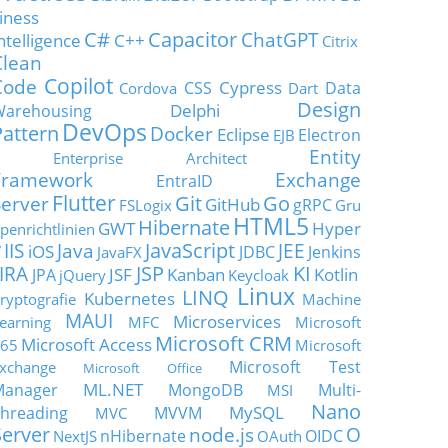
iness
C#
Capacitor
ChatGPT
ntelligence
C++
Citrix
Clean
Copilot
Code
Cypress
CSS
Data
Cordova
Dart
Design
Delphi
Warehousing
DevOps
Pattern
Docker
Eclipse
Electron
EJB
Entity
Enterprise Architect
Framework
Exchange
EntraID
Flutter
Git
Go
Server
GitHub
gRPC
FSLogix
Gru
HTML5
Hibernate
GWT
Hyper
penrichtlinien
JavaScript
IIS
Java
JEE
V
iOS
JDBC
Jenkins
JavaFX
JSP
KI
JIRA
JSF
Kanban
Kotlin
JPA
jQuery
Keycloak
Linux
LINQ
Kubernetes
ryptografie
Machine
MAUI
Microservices
earning
MFC
Microsoft
Microsoft CRM
Microsoft Access
65
Microsoft
Microsoft Test
xchange
Microsoft Office
ML.NET
Manager
MongoDB
Multi-
MSI
Nano
MySQL
hreading
MVVM
MVC
Server
node.js
O
nHibernate
OIDC
NextJS
OAuth