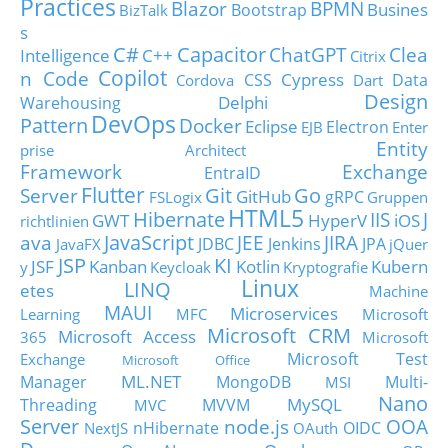
Practices
Blazor
BPMN
Busines
Bootstrap
BizTalk
s
C#
Capacitor
ChatGPT
Clea
Intelligence
C++
Citrix
Copilot
n Code
Cypress
CSS
Data
Cordova
Dart
Design
Delphi
Warehousing
DevOps
Pattern
Docker
Eclipse
Electron
EJB
Enter
Entity
prise Architect
Framework
Exchange
EntraID
Flutter
Git
Go
Server
GitHub
gRPC
FSLogix
Gruppen
HTML5
Hibernate
IIS
J
GWT
HyperV
iOS
richtlinien
JavaScript
ava
JEE
JIRA
JDBC
Jenkins
JPA
JavaFX
jQuer
JSP
KI
JSF
Kanban
Kotlin
Kubern
y
Keycloak
Kryptografie
Linux
LINQ
etes
Machine
MAUI
Microservices
Learning
MFC
Microsoft
Microsoft CRM
Microsoft Access
365
Microsoft
Microsoft Test
Exchange
Microsoft Office
ML.NET
Manager
MongoDB
Multi-
MSI
Nano
MySQL
Threading
MVVM
MVC
Server
node.js
OOA
nHibernate
OIDC
NextJS
OAuth