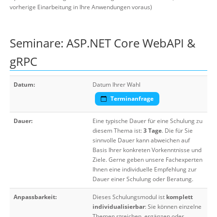
vorherige Einarbeitung in Ihre Anwendungen voraus)
Seminare: ASP.NET Core WebAPI &
gRPC
Datum:
Datum Ihrer Wahl
Terminanfrage
Dauer:
Eine typische Dauer für eine Schulung zu
diesem Thema ist:
3 Tage
. Die für Sie
sinnvolle Dauer kann abweichen auf
Basis Ihrer konkreten Vorkenntnisse und
Ziele. Gerne geben unsere Fachexperten
Ihnen eine individuelle Empfehlung zur
Dauer einer Schulung oder Beratung.
Anpassbarkeit:
Dieses Schulungsmodul ist
komplett
individualisierbar
: Sie können einzelne
Themen streichen, ergänzen oder