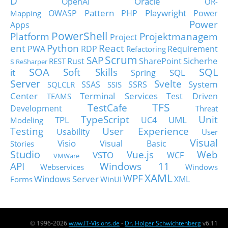
D
Oracle
OpenAI
OR-
Pattern
Playwright
OWASP
PHP
Power
Mapping
Power
Apps
PowerShell
Platform
Projektmanagem
Project
ent
Python
React
PWA
RDP
Requirement
Refactoring
Scrum
SAP
Sicherhe
s
Rust
SharePoint
REST
ReSharper
SOA
SQL
Soft Skills
it
SQL
Spring
Server
Svelte
System
SSAS
SSRS
SQLCLR
SSIS
Center
Terminal Services
Test Driven
TEAMS
TFS
TestCafe
Development
Threat
TypeScript
Unit
TPL
UML
UC4
Modeling
Testing
User Experience
Usability
User
Visual
Visio
Visual Basic
Stories
Studio
Vue.js
Web
VSTO
WCF
VMWare
API
Windows 11
Webservices
Windows
XAML
WPF
Windows Server
XML
Forms
WinUI
© 1996-2026
www.IT-Visions.de
-
Dr. Holger Schwichtenberg
v6.11