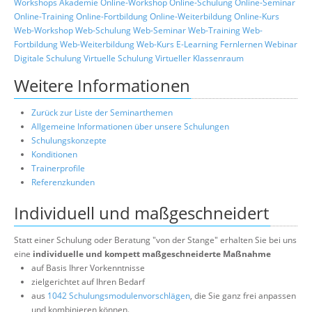
Workshops
Akademie
Online-Workshop
Online-Schulung
Online-Seminar
Online-Training
Online-Fortbildung
Online-Weiterbildung
Online-Kurs
Web-Workshop
Web-Schulung
Web-Seminar
Web-Training
Web-
Fortbildung
Web-Weiterbildung
Web-Kurs
E-Learning
Fernlernen
Webinar
Digitale Schulung
Virtuelle Schulung
Virtueller Klassenraum
Weitere Informationen
Zurück zur Liste der Seminarthemen
Allgemeine Informationen über unsere Schulungen
Schulungskonzepte
Konditionen
Trainerprofile
Referenzkunden
Individuell und maßgeschneidert
Statt einer Schulung oder Beratung "von der Stange" erhalten Sie bei uns
eine
individuelle und kompett maßgeschneiderte Maßnahme
auf Basis Ihrer Vorkenntnisse
zielgerichtet auf Ihren Bedarf
aus
1042 Schulungsmodulenvorschlägen
, die Sie ganz frei anpassen
und kombinieren können.