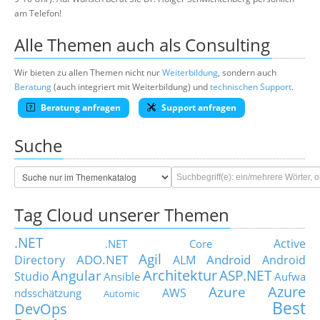
am Telefon!
Alle Themen auch als Consulting
Wir bieten zu allen Themen nicht nur
Weiterbildung
, sondern auch
Beratung
(auch integriert mit Weiterbildung) und
technischen Support
.
Beratung anfragen
Support anfragen
Suche
Tag Cloud unserer Themen
.NET
Active
.NET Core
Agil
ADO.NET
Android
Directory
ALM
Android
Architektur
Angular
ASP.NET
Studio
Ansible
Aufwa
Azure
Azure
AWS
ndsschätzung
Automic
Best
DevOps