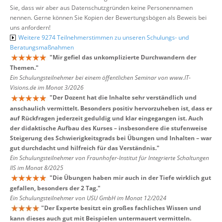
Sie, dass wir aber aus Datenschutzgründen keine Personennamen
nennen. Gerne können Sie Kopien der Bewertungsbögen als Beweis bei
uns anfordern!
Weitere 9274 Teilnehmerstimmen zu unseren Schulungs- und
Beratungsmaßnahmen
"
Mir gefiel das unkomplizierte Durchwandern der
Themen.
"
Ein Schulungsteilnehmer bei einem öffentlichen Seminar von www.IT-
Visions.de im Monat 3/2026
"
Der Dozent hat die Inhalte sehr verständlich und
anschaulich vermittelt. Besonders positiv hervorzuheben ist, dass er
auf Rückfragen jederzeit geduldig und klar eingegangen ist. Auch
der didaktische Aufbau des Kurses – insbesondere die stufenweise
Steigerung des Schwierigkeitsgrads bei Übungen und Inhalten – war
gut durchdacht und hilfreich für das Verständnis.
"
Ein Schulungsteilnehmer von Fraunhofer-Institut für Integrierte Schaltungen
IIS im Monat 8/2025
"
Die Übungen haben mir auch in der Tiefe wirklich gut
gefallen, besonders der 2 Tag.
"
Ein Schulungsteilnehmer von USU GmbH im Monat 12/2024
"
Der Experte besitzt ein großes fachliches Wissen und
kann dieses auch gut mit Beispielen untermauert vermitteln.