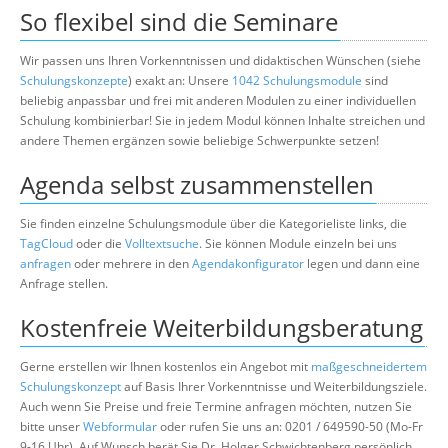
So flexibel sind die Seminare
Wir passen uns Ihren Vorkenntnissen und didaktischen Wünschen (siehe
Schulungskonzepte
) exakt an: Unsere
1042 Schulungsmodule
sind
beliebig anpassbar und frei mit anderen Modulen zu einer individuellen
Schulung kombinierbar! Sie in jedem Modul können Inhalte streichen und
andere Themen ergänzen sowie beliebige Schwerpunkte setzen!
Agenda selbst zusammenstellen
Sie finden einzelne Schulungsmodule über die Kategorieliste links, die
TagCloud
oder die
Volltextsuche
. Sie können Module einzeln bei uns
anfragen
oder mehrere in den
Agendakonfigurator
legen und dann eine
Anfrage stellen.
Kostenfreie Weiterbildungsberatung
Gerne erstellen wir Ihnen kostenlos ein Angebot mit
maßgeschneidertem
Schulungskonzept
auf Basis Ihrer Vorkenntnisse und Weiterbildungsziele.
Auch wenn Sie Preise und freie Termine anfragen möchten, nutzen Sie
bitte unser
Webformular
oder rufen Sie uns an: 0201 / 649590-50 (Mo-Fr
9-16 Uhr). Auf Wunsch berät Sie Dr. Holger Schwichtenberg persönlich