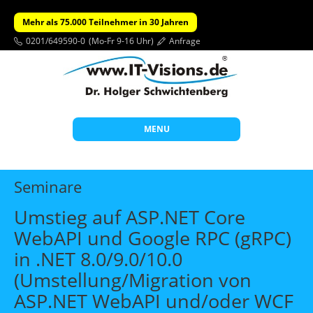
Mehr als 75.000 Teilnehmer in 30 Jahren
0201/649590-0
(Mo-Fr 9-16 Uhr)
Anfrage
MENU
Start
Seminare
Themen
Umstieg auf ASP.NET Core
Beratung
WebAPI und Google RPC (gRPC)
Individuelle Schulungen
in .NET 8.0/9.0/10.0
Offene Seminare
(Umstellung/Migration von
ASP.NET WebAPI und/oder WCF
Wissen