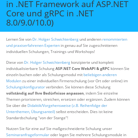
in .NET Framework auf ASP.NET
Über uns
Core und gRPC in .NET
Suche
8.0/9.0/10.0)
Lernen Sie von
Dr. Holger Schwichtenberg
und anderen
renommierten
und praxiserfahrenen Experten
in genau auf Sie zugeschnittenen
individuellen Schulungen, Trainings und Workshops!
Diese von
Dr. Holger Schwichtenberg
konzipierte und komplett
individualisierbare Schulung
ASP.NET Core WebAPI & gRPC
können Sie
einzeln buchen oder als Schulungsmodul mit
beliebigen anderen
Modulen
zu einer individuellen Firmenschulung (vor Ort oder online) im
Schulungskonfigurator
verbinden. Sie können diese Schulung
vollständig auf Ihre Bedürfnisse anpassen
, indem Sie einzelne
Themen priorisieren, streichen, ersetzen oder ergänzen. Zudem können
Sie über die
Didaktik/Vorgehensweise (z.B. Reihenfolge der
Unterthemen, Übungsanteil)
selbst entscheiden. Dies ist keine
Standardschulung "von der Stange"!
Nutzen Sie für eine auf Sie maßgeschneiderte Schulung unser
Seminaranfrageformular
oder legen Sie mehrere Schulungsmodule in