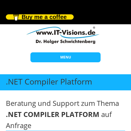
Buy me a coffee
MENU
Start
.NET Compiler Platform
Themen
Beratung
Beratung und Support zum Thema
Individuelle Schulungen
.NET COMPILER PLATFORM
auf
Offene Seminare
Anfrage
Wissen