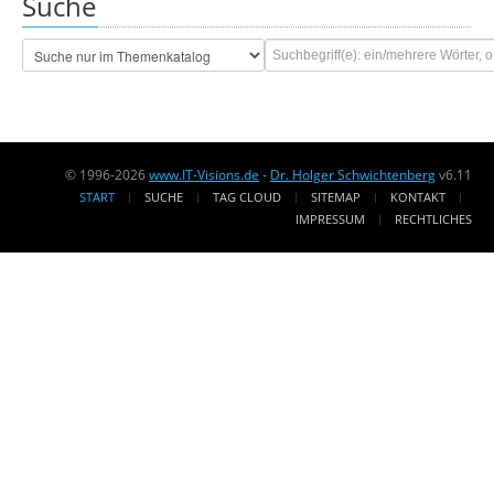
Suche
© 1996-2026
www.IT-Visions.de
-
Dr. Holger Schwichtenberg
v6.11
START
SUCHE
TAG CLOUD
SITEMAP
KONTAKT
IMPRESSUM
RECHTLICHES