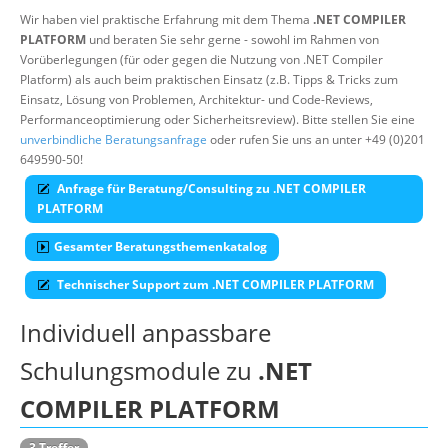
Wir haben viel praktische Erfahrung mit dem Thema
.NET COMPILER
Über uns
PLATFORM
und beraten Sie sehr gerne - sowohl im Rahmen von
Vorüberlegungen (für oder gegen die Nutzung von .NET Compiler
Suche
Platform) als auch beim praktischen Einsatz (z.B. Tipps & Tricks zum
Einsatz, Lösung von Problemen, Architektur- und Code-Reviews,
Performanceoptimierung oder Sicherheitsreview). Bitte stellen Sie eine
unverbindliche Beratungsanfrage
oder rufen Sie uns an unter +49 (0)201
649590-50!
Anfrage für Beratung/Consulting zu .NET COMPILER
PLATFORM
Gesamter Beratungsthemenkatalog
Technischer Support zum .NET COMPILER PLATFORM
Individuell anpassbare
Schulungsmodule zu
.NET
COMPILER PLATFORM
3 Treffer