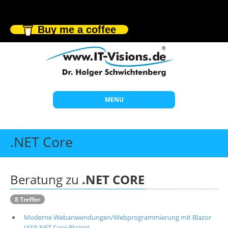
Buy me a coffee
MENU
Start
.NET Core
Themen
Beratung
Beratung zu
.NET CORE
Individuelle Schulungen
8 Treffer
Offene Seminare
Moderne Webanwendungen/Webprogrammierung mit Blazor
Wissen
(ASP.NET Core Blazor)