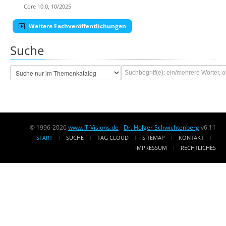
Core 10.0, 10/2025
Weitere Fachveröffentlichungen
Suche
© 1996-2026
www.IT-Visions.de
-
Dr. Holger Schwichtenberg
v6.11
START
SUCHE
TAG CLOUD
SITEMAP
KONTAKT
IMPRESSUM
RECHTLICHES