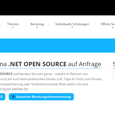
Themen
Beratung
Individuelle Schulungen
Offene S
ema
.NET OPEN SOURCE
auf Anfrage
 SOURCE
und beraten Sie sehr gerne - sowohl im Rahmen von
e) als auch beim praktischen Einsatz (z.B. Tipps & Tricks zum Einsatz,
ceoptimierung oder Sicherheitsreview). Bitte stellen Sie eine
9 (0)201 649590-50!
CE
Gesamter Beratungsthemenkatalog