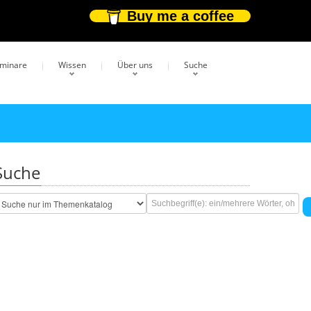
Buy me a coffee
eminare
Wissen
Über uns
Suche
Suche