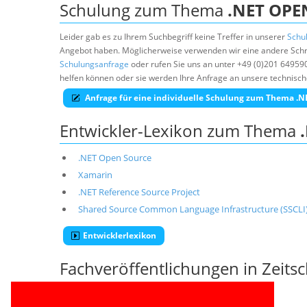
Schulung zum Thema
.NET OPE
Leider gab es zu Ihrem Suchbegriff keine Treffer in unserer
Schu
Angebot haben. Möglicherweise verwenden wir eine andere Schre
Schulungsanfrage
oder rufen Sie uns an unter +49 (0)201 64959
helfen können oder sie werden Ihre Anfrage an unsere technisch
Anfrage für eine individuelle Schulung zum Thema 
Entwickler-Lexikon zum Thema
.NET Open Source
Xamarin
.NET Reference Source Project
Shared Source Common Language Infrastructure (SSCLI
Entwicklerlexikon
Fachveröffentlichungen in Zeits
Thema
.NET OPEN SOURCE