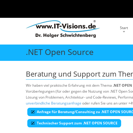
Start
.NET Open Source
Beratung und Support zum Th
Wir haben viel praktische Erfahrung mit dem Thema
.NET OPEN
Vorüberlegungen (für oder gegen die Nutzung von .NET Open Sourc
Lösung von Problemen, Architektur- und Code-Reviews, Performan
unverbindliche Beratungsanfrage
oder rufen Sie uns an unter +4
Anfrage für Beratung/Consulting zu .NET OPEN SOUR
Technischer Support zum .NET OPEN SOURCE