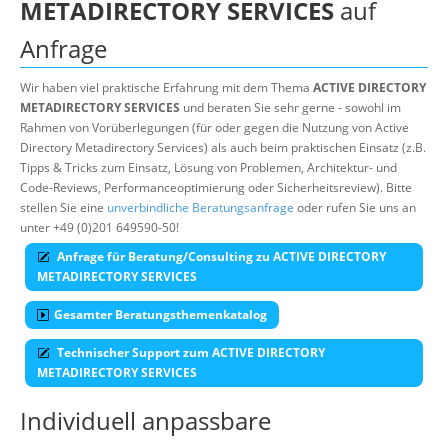
METADIRECTORY SERVICES
auf
Über uns
Anfrage
Suche
Wir haben viel praktische Erfahrung mit dem Thema
ACTIVE DIRECTORY
METADIRECTORY SERVICES
und beraten Sie sehr gerne - sowohl im
Rahmen von Vorüberlegungen (für oder gegen die Nutzung von Active
Directory Metadirectory Services) als auch beim praktischen Einsatz (z.B.
Tipps & Tricks zum Einsatz, Lösung von Problemen, Architektur- und
Code-Reviews, Performanceoptimierung oder Sicherheitsreview). Bitte
stellen Sie eine
unverbindliche Beratungsanfrage
oder rufen Sie uns an
unter +49 (0)201 649590-50!
Anfrage für Beratung/Consulting zu ACTIVE DIRECTORY
METADIRECTORY SERVICES
Gesamter Beratungsthemenkatalog
Technischer Support zum ACTIVE DIRECTORY
METADIRECTORY SERVICES
Individuell anpassbare