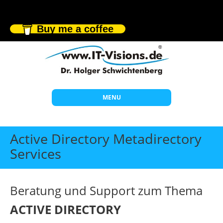
Buy me a coffee
MENU
Start
Active Directory Metadirectory
Themen
Services
Beratung
Individuelle Schulungen
Beratung und Support zum Thema
Offene Seminare
ACTIVE DIRECTORY
Wissen