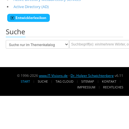
Active Directory (AD)
Entwicklerlexikon
Suche
© 1996-2026
www.IT-Visions.de
-
Dr. Holger Schwichtenberg
v6.11
START
SUCHE
TAG CLOUD
SITEMAP
KONTAKT
IMPRESSUM
RECHTLICHES