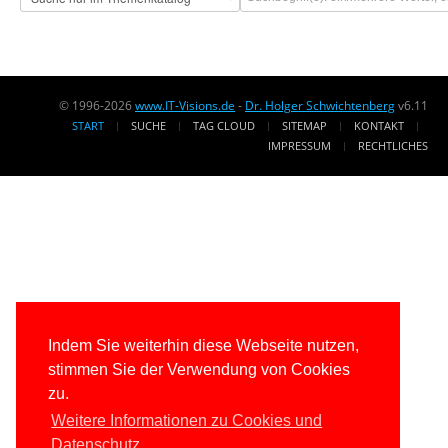
© 1996-2026
www.IT-Visions.de
-
Dr. Holger Schwichtenberg
v6.11
START
SUCHE
TAG CLOUD
SITEMAP
KONTAKT
IMPRESSUM
RECHTLICHES
Indem Sie weiterhin diese Webseite nutzen,
stimmen Sie der Verwendung von Cookies
zu.
Weitere Informationen zu Cookies und
Datenschutz