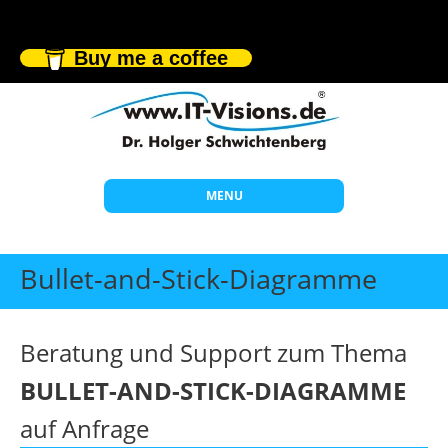
Buy me a coffee
MENU
Start
Bullet-and-Stick-Diagramme
Themen
Beratung
Beratung und Support zum Thema
Individuelle Schulungen
BULLET-AND-STICK-DIAGRAMME
Offene Seminare
auf Anfrage
Wissen