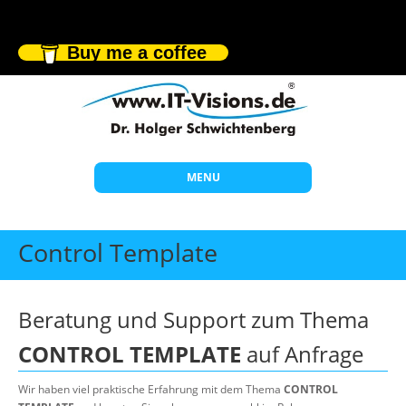
Buy me a coffee
MENU
Start
Control Template
Themen
Beratung
Beratung und Support zum Thema
Individuelle Schulungen
CONTROL TEMPLATE
auf Anfrage
Offene Seminare
Wir haben viel praktische Erfahrung mit dem Thema
CONTROL
Wissen