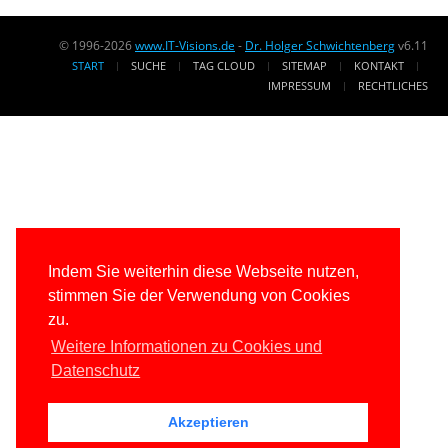
© 1996-2026
www.IT-Visions.de
-
Dr. Holger Schwichtenberg
v6.11
START
SUCHE
TAG CLOUD
SITEMAP
KONTAKT
IMPRESSUM
RECHTLICHES
Indem Sie weiterhin diese Webseite nutzen,
stimmen Sie der Verwendung von Cookies
zu.
Weitere Informationen zu Cookies und
Datenschutz
Akzeptieren