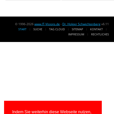
© 1996-2026
www.IT-Visions.de
-
Dr. Holger Schwichtenberg
v6.11
START
SUCHE
TAG CLOUD
SITEMAP
KONTAKT
IMPRESSUM
RECHTLICHES
Indem Sie weiterhin diese Webseite nutzen,