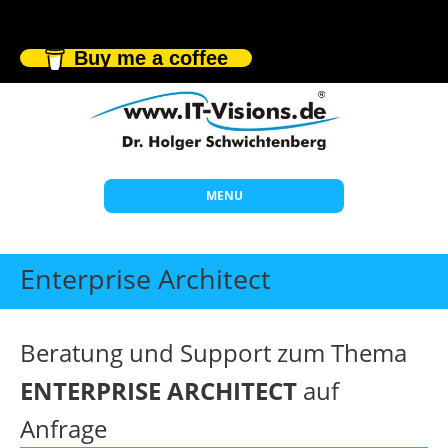
Buy me a coffee
MENU
Start
Enterprise Architect
Themen
Beratung
Beratung und Support zum Thema
Individuelle Schulungen
ENTERPRISE ARCHITECT
auf
Offene Seminare
Anfrage
Wissen